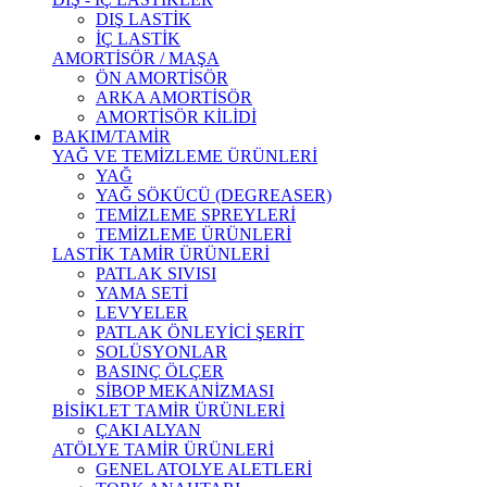
DIŞ LASTİK
İÇ LASTİK
AMORTİSÖR / MAŞA
ÖN AMORTİSÖR
ARKA AMORTİSÖR
AMORTİSÖR KİLİDİ
BAKIM/TAMİR
YAĞ VE TEMİZLEME ÜRÜNLERİ
YAĞ
YAĞ SÖKÜCÜ (DEGREASER)
TEMİZLEME SPREYLERİ
TEMİZLEME ÜRÜNLERİ
LASTİK TAMİR ÜRÜNLERİ
PATLAK SIVISI
YAMA SETİ
LEVYELER
PATLAK ÖNLEYİCİ ŞERİT
SOLÜSYONLAR
BASINÇ ÖLÇER
SİBOP MEKANİZMASI
BİSİKLET TAMİR ÜRÜNLERİ
ÇAKI ALYAN
ATÖLYE TAMİR ÜRÜNLERİ
GENEL ATOLYE ALETLERİ