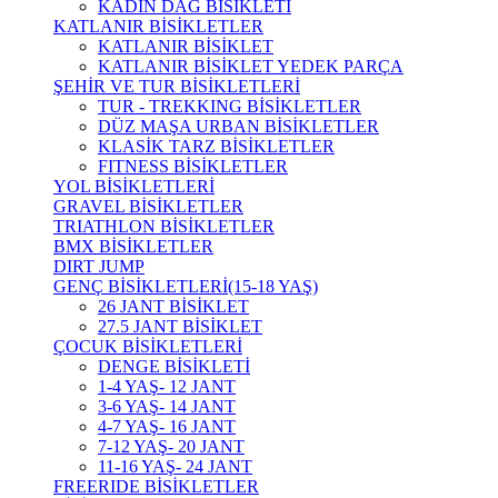
KADIN DAĞ BİSİKLETİ
KATLANIR BİSİKLETLER
KATLANIR BİSİKLET
KATLANIR BİSİKLET YEDEK PARÇA
ŞEHİR VE TUR BİSİKLETLERİ
TUR - TREKKING BİSİKLETLER
DÜZ MAŞA URBAN BİSİKLETLER
KLASİK TARZ BİSİKLETLER
FITNESS BİSİKLETLER
YOL BİSİKLETLERİ
GRAVEL BİSİKLETLER
TRIATHLON BİSİKLETLER
BMX BİSİKLETLER
DIRT JUMP
GENÇ BİSİKLETLERİ(15-18 YAŞ)
26 JANT BİSİKLET
27.5 JANT BİSİKLET
ÇOCUK BİSİKLETLERİ
DENGE BİSİKLETİ
1-4 YAŞ- 12 JANT
3-6 YAŞ- 14 JANT
4-7 YAŞ- 16 JANT
7-12 YAŞ- 20 JANT
11-16 YAŞ- 24 JANT
FREERIDE BİSİKLETLER