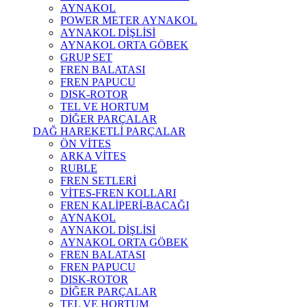
AYNAKOL
POWER METER AYNAKOL
AYNAKOL DİŞLİSİ
AYNAKOL ORTA GÖBEK
GRUP SET
FREN BALATASI
FREN PAPUCU
DISK-ROTOR
TEL VE HORTUM
DİĞER PARÇALAR
DAĞ HAREKETLİ PARÇALAR
ÖN VİTES
ARKA VİTES
RUBLE
FREN SETLERİ
VİTES-FREN KOLLARI
FREN KALİPERİ-BACAĞI
AYNAKOL
AYNAKOL DİŞLİSİ
AYNAKOL ORTA GÖBEK
FREN BALATASI
FREN PAPUCU
DISK-ROTOR
DİĞER PARÇALAR
TEL VE HORTUM