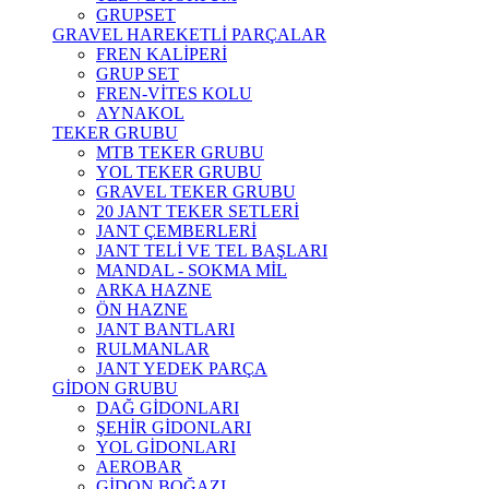
GRUPSET
GRAVEL HAREKETLİ PARÇALAR
FREN KALİPERİ
GRUP SET
FREN-VİTES KOLU
AYNAKOL
TEKER GRUBU
MTB TEKER GRUBU
YOL TEKER GRUBU
GRAVEL TEKER GRUBU
20 JANT TEKER SETLERİ
JANT ÇEMBERLERİ
JANT TELİ VE TEL BAŞLARI
MANDAL - SOKMA MİL
ARKA HAZNE
ÖN HAZNE
JANT BANTLARI
RULMANLAR
JANT YEDEK PARÇA
GİDON GRUBU
DAĞ GİDONLARI
ŞEHİR GİDONLARI
YOL GİDONLARI
AEROBAR
GİDON BOĞAZI