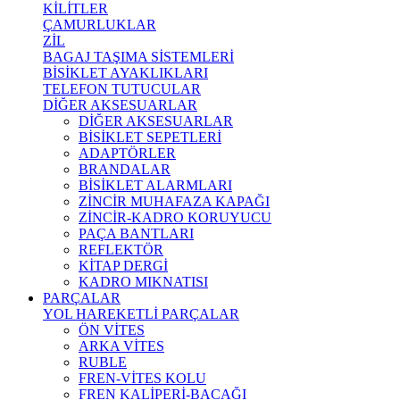
KİLİTLER
ÇAMURLUKLAR
ZİL
BAGAJ TAŞIMA SİSTEMLERİ
BİSİKLET AYAKLIKLARI
TELEFON TUTUCULAR
DİĞER AKSESUARLAR
DİĞER AKSESUARLAR
BİSİKLET SEPETLERİ
ADAPTÖRLER
BRANDALAR
BİSİKLET ALARMLARI
ZİNCİR MUHAFAZA KAPAĞI
ZİNCİR-KADRO KORUYUCU
PAÇA BANTLARI
REFLEKTÖR
KİTAP DERGİ
KADRO MIKNATISI
PARÇALAR
YOL HAREKETLİ PARÇALAR
ÖN VİTES
ARKA VİTES
RUBLE
FREN-VİTES KOLU
FREN KALİPERİ-BACAĞI