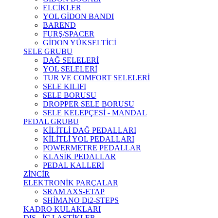
ELCİKLER
YOL GİDON BANDI
BAREND
FURŞ/SPACER
GİDON YÜKSELTİCİ
SELE GRUBU
DAĞ SELELERİ
YOL SELELERİ
TUR VE COMFORT SELELERİ
SELE KILIFI
SELE BORUSU
DROPPER SELE BORUSU
SELE KELEPÇESİ - MANDAL
PEDAL GRUBU
KİLİTLİ DAĞ PEDALLARI
KİLİTLİ YOL PEDALLARI
POWERMETRE PEDALLAR
KLASİK PEDALLAR
PEDAL KALLERİ
ZİNCİR
ELEKTRONİK PARÇALAR
SRAM AXS-ETAP
SHİMANO Di2-STEPS
KADRO KULAKLARI
DIŞ - İÇ LASTİKLER