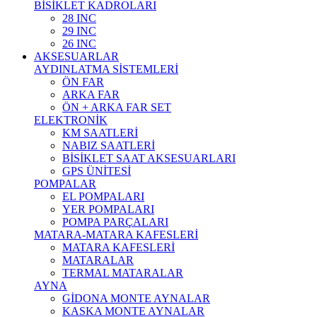
BİSİKLET KADROLARI
28 INC
29 INC
26 INC
AKSESUARLAR
AYDINLATMA SİSTEMLERİ
ÖN FAR
ARKA FAR
ÖN + ARKA FAR SET
ELEKTRONİK
KM SAATLERİ
NABIZ SAATLERİ
BİSİKLET SAAT AKSESUARLARI
GPS ÜNİTESİ
POMPALAR
EL POMPALARI
YER POMPALARI
POMPA PARÇALARI
MATARA-MATARA KAFESLERİ
MATARA KAFESLERİ
MATARALAR
TERMAL MATARALAR
AYNA
GİDONA MONTE AYNALAR
KASKA MONTE AYNALAR