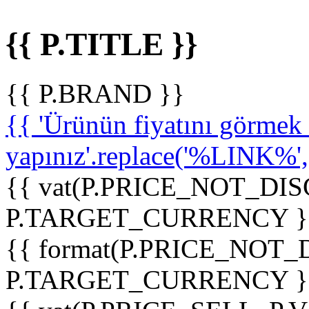
{{ P.TITLE }}
{{ P.BRAND }}
{{ 'Ürünün fiyatını görme
yapınız'.replace('%LINK%', '
{{ vat(P.PRICE_NOT_DIS
P.TARGET_CURRENCY }
{{ format(P.PRICE_NOT
P.TARGET_CURRENCY }