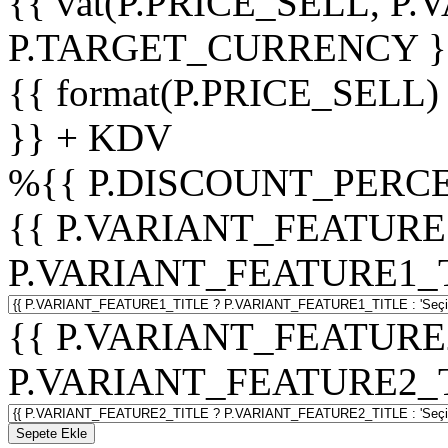
{{ vat(P.PRICE_SELL, P.V
P.TARGET_CURRENCY }
{{ format(P.PRICE_SELL)
}} + KDV
%
{{ P.DISCOUNT_PERCE
{{ P.VARIANT_FEATURE
P.VARIANT_FEATURE1_TITL
{{ P.VARIANT_FEATURE
P.VARIANT_FEATURE2_TITL
Sepete Ekle