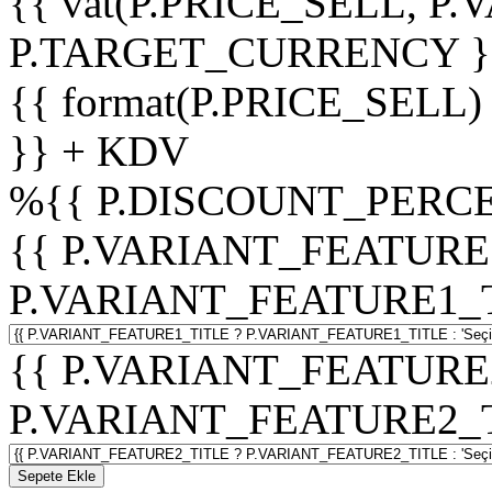
{{ vat(P.PRICE_SELL, P.V
P.TARGET_CURRENCY }
{{ format(P.PRICE_SELL)
}} + KDV
%
{{ P.DISCOUNT_PERCE
{{ P.VARIANT_FEATURE
P.VARIANT_FEATURE1_TITL
{{ P.VARIANT_FEATURE
P.VARIANT_FEATURE2_TITL
Sepete Ekle