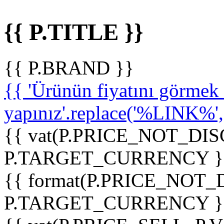
{{ P.TITLE }}
{{ P.BRAND }}
{{ 'Ürünün fiyatını görme
yapınız'.replace('%LINK%', '
{{ vat(P.PRICE_NOT_DIS
P.TARGET_CURRENCY }
{{ format(P.PRICE_NOT
P.TARGET_CURRENCY }