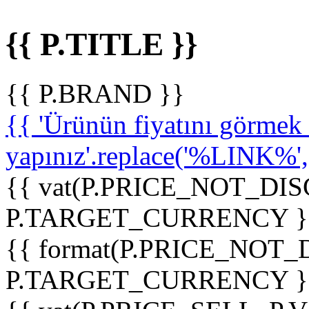
{{ P.TITLE }}
{{ P.BRAND }}
{{ 'Ürünün fiyatını görme
yapınız'.replace('%LINK%', '
{{ vat(P.PRICE_NOT_DIS
P.TARGET_CURRENCY }
{{ format(P.PRICE_NOT
P.TARGET_CURRENCY }