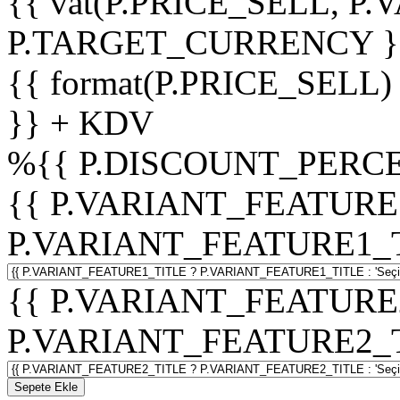
{{ vat(P.PRICE_SELL, P.V
P.TARGET_CURRENCY }
{{ format(P.PRICE_SELL)
}} + KDV
%
{{ P.DISCOUNT_PERCE
{{ P.VARIANT_FEATURE
P.VARIANT_FEATURE1_TITL
{{ P.VARIANT_FEATURE
P.VARIANT_FEATURE2_TITL
Sepete Ekle