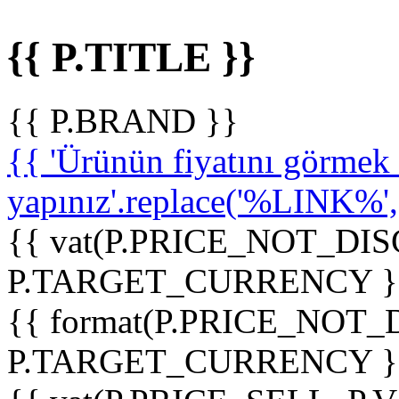
{{ P.TITLE }}
{{ P.BRAND }}
{{ 'Ürünün fiyatını görme
yapınız'.replace('%LINK%', '
{{ vat(P.PRICE_NOT_DIS
P.TARGET_CURRENCY }
{{ format(P.PRICE_NOT
P.TARGET_CURRENCY }