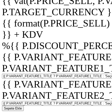
{{ vat(P.PRICE_SELL, P.V
P.TARGET_CURRENCY }
{{ format(P.PRICE_SELL)
}} + KDV
%
{{ P.DISCOUNT_PERCE
{{ P.VARIANT_FEATURE
P.VARIANT_FEATURE1_TITL
{{ P.VARIANT_FEATURE
P.VARIANT_FEATURE2_TITL
Sepete Ekle