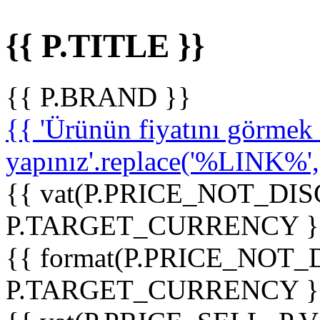
{{ P.TITLE }}
{{ P.BRAND }}
{{ 'Ürünün fiyatını görme
yapınız'.replace('%LINK%', '
{{ vat(P.PRICE_NOT_DIS
P.TARGET_CURRENCY }
{{ format(P.PRICE_NOT
P.TARGET_CURRENCY }