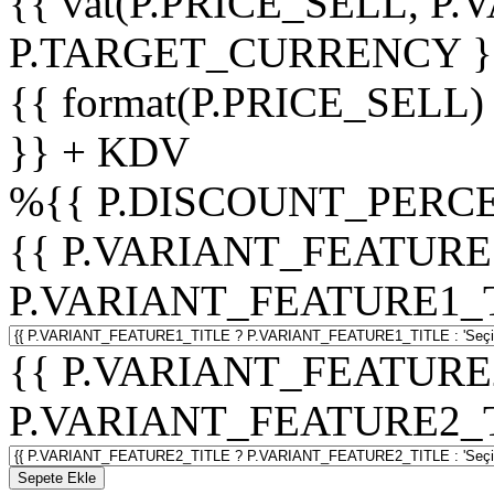
{{ vat(P.PRICE_SELL, P.V
P.TARGET_CURRENCY }
{{ format(P.PRICE_SELL)
}} + KDV
%
{{ P.DISCOUNT_PERCE
{{ P.VARIANT_FEATURE
P.VARIANT_FEATURE1_TITL
{{ P.VARIANT_FEATURE
P.VARIANT_FEATURE2_TITL
Sepete Ekle