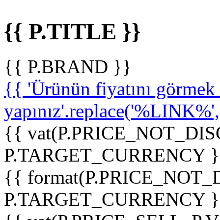
{{ P.TITLE }}
{{ P.BRAND }}
{{ 'Ürünün fiyatını görme
yapınız'.replace('%LINK%', '
{{ vat(P.PRICE_NOT_DIS
P.TARGET_CURRENCY }
{{ format(P.PRICE_NOT
P.TARGET_CURRENCY }