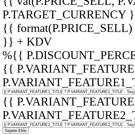
{{ vat(P.PRICE_SELL, P.V
P.TARGET_CURRENCY }
{{ format(P.PRICE_SELL)
}} + KDV
%
{{ P.DISCOUNT_PERCE
{{ P.VARIANT_FEATURE
P.VARIANT_FEATURE1_TITL
{{ P.VARIANT_FEATURE
P.VARIANT_FEATURE2_TITL
Sepete Ekle