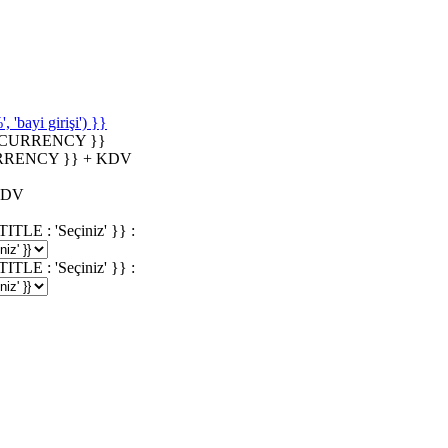
'bayi girişi') }}
_CURRENCY }}
RRENCY }} + KDV
KDV
 : 'Seçiniz' }} :
 : 'Seçiniz' }} :