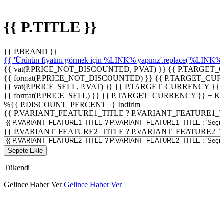
{{ P.TITLE }}
{{ P.BRAND }}
{{ 'Ürünün fiyatını görmek için %LINK% yapınız'.replace('%LINK%', 
{{ vat(P.PRICE_NOT_DISCOUNTED, P.VAT) }}
{{ P.TARGET
{{ format(P.PRICE_NOT_DISCOUNTED) }}
{{ P.TARGET_CU
{{ vat(P.PRICE_SELL, P.VAT) }}
{{ P.TARGET_CURRENCY }}
{{ format(P.PRICE_SELL) }}
{{ P.TARGET_CURRENCY }} + 
%
{{ P.DISCOUNT_PERCENT }}
İndirim
{{ P.VARIANT_FEATURE1_TITLE ? P.VARIANT_FEATURE1_TITLE
{{ P.VARIANT_FEATURE2_TITLE ? P.VARIANT_FEATURE2_TITLE
Sepete Ekle
Tükendi
Gelince Haber Ver
Gelince Haber Ver