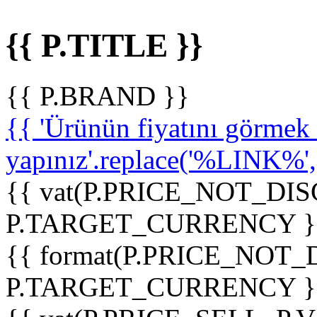
{{ P.TITLE }}
{{ P.BRAND }}
{{ 'Ürünün fiyatını görme
yapınız'.replace('%LINK%', '
{{ vat(P.PRICE_NOT_DIS
P.TARGET_CURRENCY }
{{ format(P.PRICE_NOT
P.TARGET_CURRENCY }