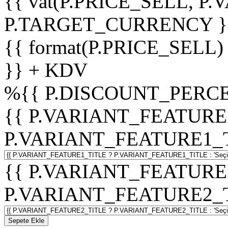
{{ vat(P.PRICE_SELL, P.V
P.TARGET_CURRENCY }
{{ format(P.PRICE_SELL)
}} + KDV
%
{{ P.DISCOUNT_PERCE
{{ P.VARIANT_FEATURE
P.VARIANT_FEATURE1_TITL
{{ P.VARIANT_FEATURE
P.VARIANT_FEATURE2_TITL
Sepete Ekle