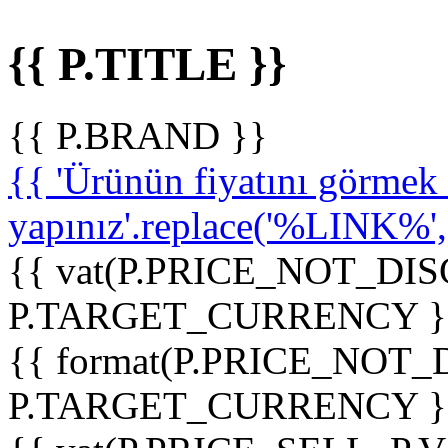
{{ P.TITLE }}
{{ P.BRAND }}
{{ 'Ürünün fiyatını görme
yapınız'.replace('%LINK%', '
{{ vat(P.PRICE_NOT_DIS
P.TARGET_CURRENCY }
{{ format(P.PRICE_NOT
P.TARGET_CURRENCY }