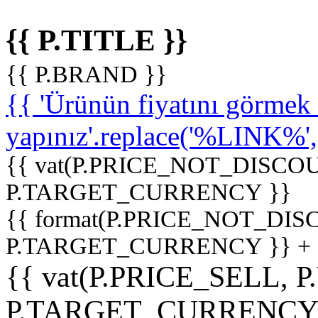
{{ P.TITLE }}
{{ P.BRAND }}
{{ 'Ürünün fiyatını görme
yapınız'.replace('%LINK%', '
{{ vat(P.PRICE_NOT_DISCOU
P.TARGET_CURRENCY }}
{{ format(P.PRICE_NOT_DI
P.TARGET_CURRENCY }} +
{{ vat(P.PRICE_SELL, P
P.TARGET_CURRENCY