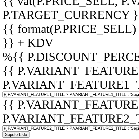
{{ vat(P.PRICE_SELL, P.V
P.TARGET_CURRENCY }
{{ format(P.PRICE_SELL)
}} + KDV
%
{{ P.DISCOUNT_PERCE
{{ P.VARIANT_FEATURE
P.VARIANT_FEATURE1_TITL
{{ P.VARIANT_FEATURE
P.VARIANT_FEATURE2_TITL
Sepete Ekle