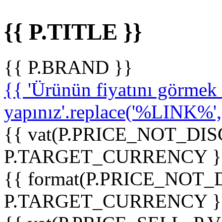
{{ P.TITLE }}
{{ P.BRAND }}
{{ 'Ürünün fiyatını görme
yapınız'.replace('%LINK%', '
{{ vat(P.PRICE_NOT_DIS
P.TARGET_CURRENCY }
{{ format(P.PRICE_NOT
P.TARGET_CURRENCY }