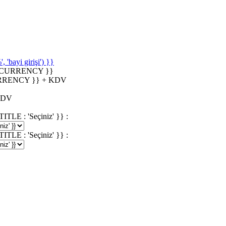
'bayi girişi') }}
_CURRENCY }}
RRENCY }} + KDV
KDV
 : 'Seçiniz' }} :
 : 'Seçiniz' }} :