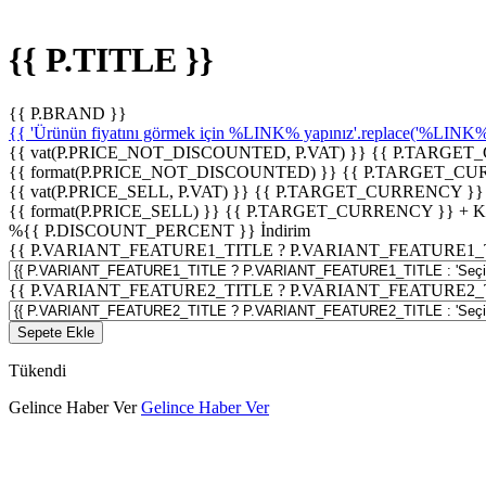
{{ P.TITLE }}
{{ P.BRAND }}
{{ 'Ürünün fiyatını görmek için %LINK% yapınız'.replace('%LINK%', 
{{ vat(P.PRICE_NOT_DISCOUNTED, P.VAT) }}
{{ P.TARGET
{{ format(P.PRICE_NOT_DISCOUNTED) }}
{{ P.TARGET_CU
{{ vat(P.PRICE_SELL, P.VAT) }}
{{ P.TARGET_CURRENCY }}
{{ format(P.PRICE_SELL) }}
{{ P.TARGET_CURRENCY }} + 
%
{{ P.DISCOUNT_PERCENT }}
İndirim
{{ P.VARIANT_FEATURE1_TITLE ? P.VARIANT_FEATURE1_TITLE
{{ P.VARIANT_FEATURE2_TITLE ? P.VARIANT_FEATURE2_TITLE
Sepete Ekle
Tükendi
Gelince Haber Ver
Gelince Haber Ver