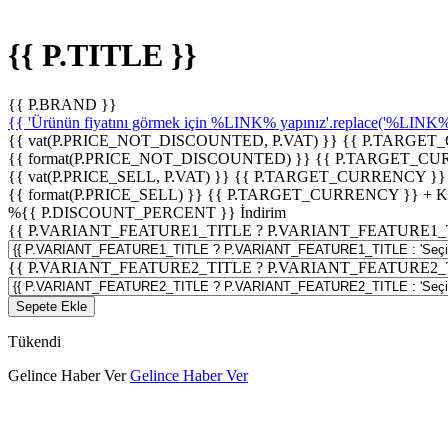
{{ P.TITLE }}
{{ P.BRAND }}
{{ 'Ürünün fiyatını görmek için %LINK% yapınız'.replace('%LINK%', 
{{ vat(P.PRICE_NOT_DISCOUNTED, P.VAT) }}
{{ P.TARGET
{{ format(P.PRICE_NOT_DISCOUNTED) }}
{{ P.TARGET_CU
{{ vat(P.PRICE_SELL, P.VAT) }}
{{ P.TARGET_CURRENCY }}
{{ format(P.PRICE_SELL) }}
{{ P.TARGET_CURRENCY }} + 
%
{{ P.DISCOUNT_PERCENT }}
İndirim
{{ P.VARIANT_FEATURE1_TITLE ? P.VARIANT_FEATURE1_TITLE
{{ P.VARIANT_FEATURE2_TITLE ? P.VARIANT_FEATURE2_TITLE
Sepete Ekle
Tükendi
Gelince Haber Ver
Gelince Haber Ver