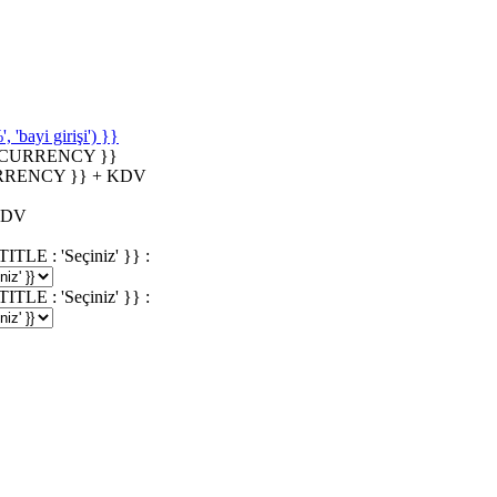
'bayi girişi') }}
_CURRENCY }}
RRENCY }} + KDV
KDV
 : 'Seçiniz' }} :
 : 'Seçiniz' }} :