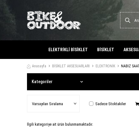
ELEKTRİKLİ BİSİKLET
BİSİKLET
AKSESU
Anasayfa
BİSİKLET AKSESUARLARI
ELEKTRONİK
NABIZ SAA
Kategoriler
Sadece Stoktakiler
İlgili kategoriye ait ürün bulunmamaktadır.