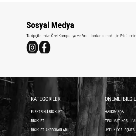
Sosyal Medya
Takipçilerimize Özel Kampanya ve Fırsatlardan olmak için E-bülteni
KATEGORİLER
ÖNEMLİ BİLGİ
ELEKTRİKLİ BİSİKLET
HAKKIMIZDA
BİSİKLET
TESLİMAT KOŞULLA
BİSİKLET AKSESUARLARI
ÜYELİK SÖZLEŞMESİ