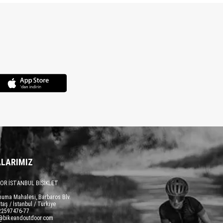
LARIMIZ
OR İSTANBUL BİSİKLET
numa Mahalesi, Barbaros Blv.
taş / İstanbul / Türkiye
22597476-77
o@bikeandoutdoor.com