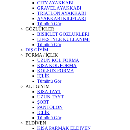
CITY AYAKKABI
GRAVEL AYAKKABI
TRIATLON AYAKKABI
AYAKKABI KILIFLARI
Tümünü Gör
GÖZLÜKLER
BİSİKLET GÖZLÜKLERİ
LIFESTYLE KULLANIMI
Tümünü Gör
DIŞ GİYİM
FORMA / İÇLİK
UZUN KOL FORMA
KISA KOL FORMA
KOLSUZ FORMA
İÇLİK
Tümünü Gör
ALT GİYİM
KISA TAYT
UZUN TAYT
ŞORT
PANTOLON
İÇLİK
Tümünü Gör
ELDİVEN
KISA PARMAK ELDİVEN