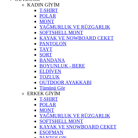
KADIN GİYİM
T-SHİRT
POLAR
MONT
YAĞMURLUK VE RÜZGARLIK
SOFTSHELL MONT
KAYAK VE NOWBOARD CEKET
PANTOLON
TAYT
ŞORT
BANDANA
BOYUNLUK - BERE
ELDİVEN
TOZLUK
OUTDOOR AYAKKABI
Tümünü Gör
ERKEK GİYİM
T-SHIRT
POLAR
MONT
YAĞMURLUK VE RÜZGARLIK
SOFTSHELL MONT
KAYAK VE SNOWBOARD CEKET
EŞOFMAN
PANTOLON