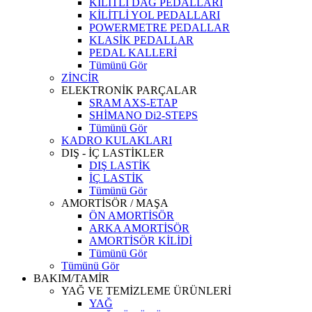
KİLİTLİ DAĞ PEDALLARI
KİLİTLİ YOL PEDALLARI
POWERMETRE PEDALLAR
KLASİK PEDALLAR
PEDAL KALLERİ
Tümünü Gör
ZİNCİR
ELEKTRONİK PARÇALAR
SRAM AXS-ETAP
SHİMANO Di2-STEPS
Tümünü Gör
KADRO KULAKLARI
DIŞ - İÇ LASTİKLER
DIŞ LASTİK
İÇ LASTİK
Tümünü Gör
AMORTİSÖR / MAŞA
ÖN AMORTİSÖR
ARKA AMORTİSÖR
AMORTİSÖR KİLİDİ
Tümünü Gör
Tümünü Gör
BAKIM/TAMİR
YAĞ VE TEMİZLEME ÜRÜNLERİ
YAĞ