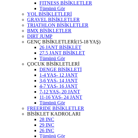
FITNESS BİSİKLETLER
Tümünü Gör
YOL BİSİKLETLERİ
GRAVEL BİSİKLETLER
TRIATHLON BİSİKLETLER
BMX BİSİKLETLER
DIRT JUMP
GENÇ BİSİKLETLERİ(15-18 YAŞ)
26 JANT BİSİKLET
27.5 JANT BİSİKLET
Tümünü Gör
ÇOCUK BİSİKLETLERİ
DENGE BİSİKLETİ
1-4 YAŞ- 12 JANT
3-6 YAŞ- 14 JANT
4-7 YAŞ- 16 JANT
7-12 YAŞ- 20 JANT
11-16 YAŞ- 24 JANT
Tümünü Gör
FREERIDE BİSİKLETLER
BİSİKLET KADROLARI
28 INC
29 INC
26 INC
Tümünü Gör