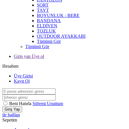
ŞORT
TAYT
BOYUNLUK - BERE
BANDANA
ELDİVEN
TOZLUK
OUTDOOR AYAKKABI
Tümünü Gör
Tümünü Gör
Giriş yap Üye ol
Hesabım
Üye Girişi
Kayıt Ol
Beni Hatırla
Şifremi Unuttum
Giriş Yap
ile bağlan
Sepetim