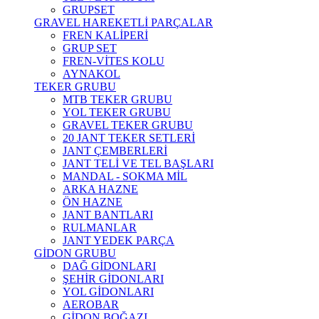
GRUPSET
GRAVEL HAREKETLİ PARÇALAR
FREN KALİPERİ
GRUP SET
FREN-VİTES KOLU
AYNAKOL
TEKER GRUBU
MTB TEKER GRUBU
YOL TEKER GRUBU
GRAVEL TEKER GRUBU
20 JANT TEKER SETLERİ
JANT ÇEMBERLERİ
JANT TELİ VE TEL BAŞLARI
MANDAL - SOKMA MİL
ARKA HAZNE
ÖN HAZNE
JANT BANTLARI
RULMANLAR
JANT YEDEK PARÇA
GİDON GRUBU
DAĞ GİDONLARI
ŞEHİR GİDONLARI
YOL GİDONLARI
AEROBAR
GİDON BOĞAZI