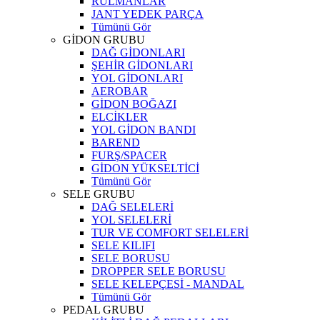
RULMANLAR
JANT YEDEK PARÇA
Tümünü Gör
GİDON GRUBU
DAĞ GİDONLARI
ŞEHİR GİDONLARI
YOL GİDONLARI
AEROBAR
GİDON BOĞAZI
ELCİKLER
YOL GİDON BANDI
BAREND
FURŞ/SPACER
GİDON YÜKSELTİCİ
Tümünü Gör
SELE GRUBU
DAĞ SELELERİ
YOL SELELERİ
TUR VE COMFORT SELELERİ
SELE KILIFI
SELE BORUSU
DROPPER SELE BORUSU
SELE KELEPÇESİ - MANDAL
Tümünü Gör
PEDAL GRUBU