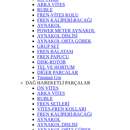
ARKA VİTES
RUBLE
FREN-VİTES KOLU
FREN KALİPERİ-BACAĞI
AYNAKOL
POWER METER AYNAKOL
AYNAKOL DİŞLİSİ
AYNAKOL ORTA GÖBEK
GRUP SET
FREN BALATASI
FREN PAPUCU
DISK-ROTOR
TEL VE HORTUM
DİĞER PARÇALAR
Tümünü Gör
DAĞ HAREKETLİ PARÇALAR
ÖN VİTES
ARKA VİTES
RUBLE
FREN SETLERİ
VİTES-FREN KOLLARI
FREN KALİPERİ-BACAĞI
AYNAKOL
AYNAKOL DİŞLİSİ
AYNAKOL ORTA GÖBEK