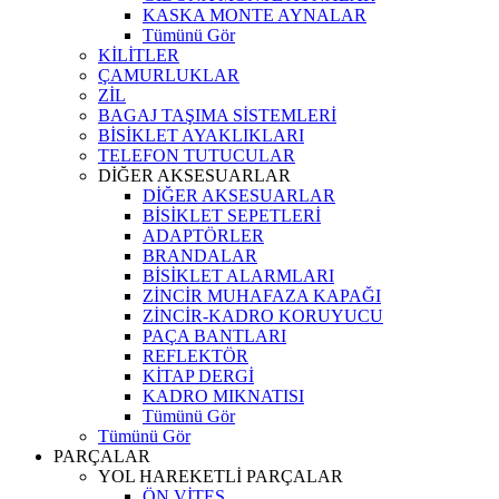
KASKA MONTE AYNALAR
Tümünü Gör
KİLİTLER
ÇAMURLUKLAR
ZİL
BAGAJ TAŞIMA SİSTEMLERİ
BİSİKLET AYAKLIKLARI
TELEFON TUTUCULAR
DİĞER AKSESUARLAR
DİĞER AKSESUARLAR
BİSİKLET SEPETLERİ
ADAPTÖRLER
BRANDALAR
BİSİKLET ALARMLARI
ZİNCİR MUHAFAZA KAPAĞI
ZİNCİR-KADRO KORUYUCU
PAÇA BANTLARI
REFLEKTÖR
KİTAP DERGİ
KADRO MIKNATISI
Tümünü Gör
Tümünü Gör
PARÇALAR
YOL HAREKETLİ PARÇALAR
ÖN VİTES