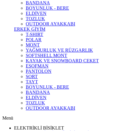
BANDANA
BOYUNLUK - BERE
ELDİVEN
TOZLUK
OUTDOOR AYAKKABI
ERKEK GİYİM
T-SHIRT
POLAR
MONT
YAĞMURLUK VE RÜZGARLIK
SOFTSHELL MONT
KAYAK VE SNOWBOARD CEKET
EŞOFMAN
PANTOLON
ŞORT
TAYT
BOYUNLUK - BERE
BANDANA
ELDİVEN
TOZLUK
OUTDOOR AYAKKABI
Menü
ELEKTRİKLİ BİSİKLET