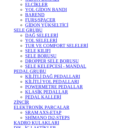
ELCİKLER
YOL GİDON BANDI
BAREND
FURŞ/SPACER
GİDON YÜKSELTİCİ
SELE GRUBU
DAĞ SELELERİ
YOL SELELERİ
TUR VE COMFORT SELELERİ
SELE KILIFI
SELE BORUSU
DROPPER SELE BORUSU
SELE KELEPÇESİ - MANDAL
PEDAL GRUBU
KİLİTLİ DAĞ PEDALLARI
KİLİTLİ YOL PEDALLARI
POWERMETRE PEDALLAR
KLASİK PEDALLAR
PEDAL KALLERİ
ZİNCİR
ELEKTRONİK PARÇALAR
SRAM AXS-ETAP
SHİMANO Di2-STEPS
KADRO KULAKLARI
DIŞ - İÇ LASTİKLER