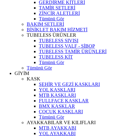
GERDİRME KİTLERİ
TAMİR SETLERİ
ZİNCİR ALETLERİ
Tümünü Gör
BAKIM SETLERİ
BİSİKLET BAKIM HİZMETİ
TUBELESS ÜRÜNLER
TUBELESS SIVISI
TUBELESS VALF - SİBOP
TUBELESS TAMİR ÜRÜNLERİ
TUBELESS KİT
Tümünü Gör
Tümünü Gör
GİYİM
KASK
ŞEHİR VE GEZİ KASKLARI
YOL KASKLARI
MTB KASKLARI
FULLFACE KASKLAR
BMX KASKLAR
ÇOCUK KASKLARI
Tümünü Gör
AYAKKABILAR VE KILIFLARI
MTB AYAKKABI
YOL AYAKKABI