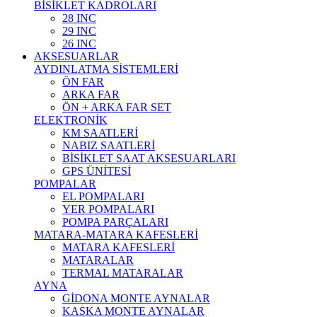
BİSİKLET KADROLARI
28 INC
29 INC
26 INC
AKSESUARLAR
AYDINLATMA SİSTEMLERİ
ÖN FAR
ARKA FAR
ÖN + ARKA FAR SET
ELEKTRONİK
KM SAATLERİ
NABIZ SAATLERİ
BİSİKLET SAAT AKSESUARLARI
GPS ÜNİTESİ
POMPALAR
EL POMPALARI
YER POMPALARI
POMPA PARÇALARI
MATARA-MATARA KAFESLERİ
MATARA KAFESLERİ
MATARALAR
TERMAL MATARALAR
AYNA
GİDONA MONTE AYNALAR
KASKA MONTE AYNALAR