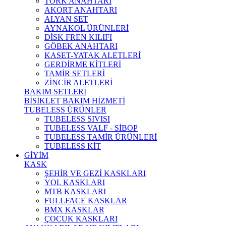
TORK ANAHTARI
AKORT ANAHTARI
ALYAN SET
AYNAKOL ÜRÜNLERİ
DİSK FREN KILIFI
GÖBEK ANAHTARI
KASET-YATAK ALETLERİ
GERDİRME KİTLERİ
TAMİR SETLERİ
ZİNCİR ALETLERİ
BAKIM SETLERİ
BİSİKLET BAKIM HİZMETİ
TUBELESS ÜRÜNLER
TUBELESS SIVISI
TUBELESS VALF - SİBOP
TUBELESS TAMİR ÜRÜNLERİ
TUBELESS KİT
GİYİM
KASK
ŞEHİR VE GEZİ KASKLARI
YOL KASKLARI
MTB KASKLARI
FULLFACE KASKLAR
BMX KASKLAR
ÇOCUK KASKLARI