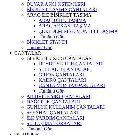
DUVAR ASKI SİSTEMLERİ
BİSİKLET TAŞIMA ÇANTALARI
ARAÇ İLE BİSİKLET TAŞIMA
ARAÇ ÜSTÜ TAŞIMA
ARAÇ ARKASI TAŞIMA
ÇEKİ DEMİRİNE MONTELİ TAŞIMA
Tümünü Gör
BİSİKLET STANDI
Tümünü Gör
ÇANTALAR
BİSİKLET ÜZERİ ÇANTALAR
HEYBE VE TUR ÇANTALARI
SELE ALTI ÇANTALAR
GİDON ÇANTALARI
KADRO ÇANTALARI
ÇANTA MONTAJ PARÇALARI
Tümünü Gör
AKTİVİTE SIRT ÇANTALARI
DAĞCILIK ÇANTALARI
GÜNLÜK KULLANIM ÇANTALARI
SEYAHAT ÇANTALARI
İLK YARDIM ÇANTALARI
SU TAŞIMA TORBALARI
Tümünü Gör
OUTDOOR