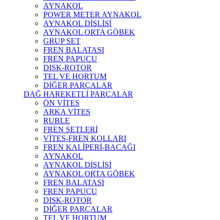
AYNAKOL
POWER METER AYNAKOL
AYNAKOL DİŞLİSİ
AYNAKOL ORTA GÖBEK
GRUP SET
FREN BALATASI
FREN PAPUCU
DISK-ROTOR
TEL VE HORTUM
DİĞER PARÇALAR
DAĞ HAREKETLİ PARÇALAR
ÖN VİTES
ARKA VİTES
RUBLE
FREN SETLERİ
VİTES-FREN KOLLARI
FREN KALİPERİ-BACAĞI
AYNAKOL
AYNAKOL DİŞLİSİ
AYNAKOL ORTA GÖBEK
FREN BALATASI
FREN PAPUCU
DISK-ROTOR
DİĞER PARÇALAR
TEL VE HORTUM