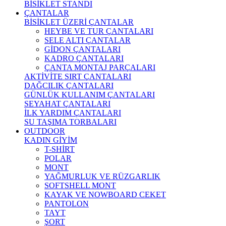
BİSİKLET STANDI
ÇANTALAR
BİSİKLET ÜZERİ ÇANTALAR
HEYBE VE TUR ÇANTALARI
SELE ALTI ÇANTALAR
GİDON ÇANTALARI
KADRO ÇANTALARI
ÇANTA MONTAJ PARÇALARI
AKTİVİTE SIRT ÇANTALARI
DAĞCILIK ÇANTALARI
GÜNLÜK KULLANIM ÇANTALARI
SEYAHAT ÇANTALARI
İLK YARDIM ÇANTALARI
SU TAŞIMA TORBALARI
OUTDOOR
KADIN GİYİM
T-SHİRT
POLAR
MONT
YAĞMURLUK VE RÜZGARLIK
SOFTSHELL MONT
KAYAK VE NOWBOARD CEKET
PANTOLON
TAYT
ŞORT