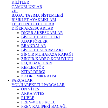
KİLİTLER
ÇAMURLUKLAR
ZİL
BAGAJ TAŞIMA SİSTEMLERİ
BİSİKLET AYAKLIKLARI
TELEFON TUTUCULAR
DİĞER AKSESUARLAR
DİĞER AKSESUARLAR
BİSİKLET SEPETLERİ
ADAPTÖRLER
BRANDALAR
BİSİKLET ALARMLARI
ZİNCİR MUHAFAZA KAPAĞI
ZİNCİR-KADRO KORUYUCU
PAÇA BANTLARI
REFLEKTÖR
KİTAP DERGİ
KADRO MIKNATISI
PARÇALAR
YOL HAREKETLİ PARÇALAR
ÖN VİTES
ARKA VİTES
RUBLE
FREN-VİTES KOLU
FREN KALİPERİ-BACAĞI