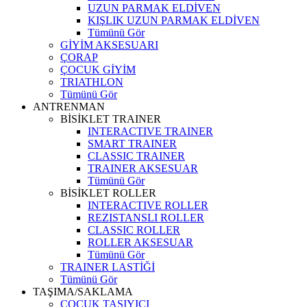
UZUN PARMAK ELDİVEN
KIŞLIK UZUN PARMAK ELDİVEN
Tümünü Gör
GİYİM AKSESUARI
ÇORAP
ÇOCUK GİYİM
TRIATHLON
Tümünü Gör
ANTRENMAN
BİSİKLET TRAINER
INTERACTIVE TRAINER
SMART TRAINER
CLASSIC TRAINER
TRAINER AKSESUAR
Tümünü Gör
BİSİKLET ROLLER
INTERACTIVE ROLLER
REZISTANSLI ROLLER
CLASSIC ROLLER
ROLLER AKSESUAR
Tümünü Gör
TRAINER LASTİĞİ
Tümünü Gör
TAŞIMA/SAKLAMA
ÇOCUK TAŞIYICI