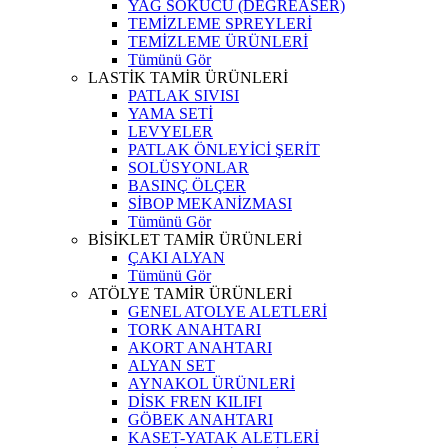
YAĞ SÖKÜCÜ (DEGREASER)
TEMİZLEME SPREYLERİ
TEMİZLEME ÜRÜNLERİ
Tümünü Gör
LASTİK TAMİR ÜRÜNLERİ
PATLAK SIVISI
YAMA SETİ
LEVYELER
PATLAK ÖNLEYİCİ ŞERİT
SOLÜSYONLAR
BASINÇ ÖLÇER
SİBOP MEKANİZMASI
Tümünü Gör
BİSİKLET TAMİR ÜRÜNLERİ
ÇAKI ALYAN
Tümünü Gör
ATÖLYE TAMİR ÜRÜNLERİ
GENEL ATOLYE ALETLERİ
TORK ANAHTARI
AKORT ANAHTARI
ALYAN SET
AYNAKOL ÜRÜNLERİ
DİSK FREN KILIFI
GÖBEK ANAHTARI
KASET-YATAK ALETLERİ