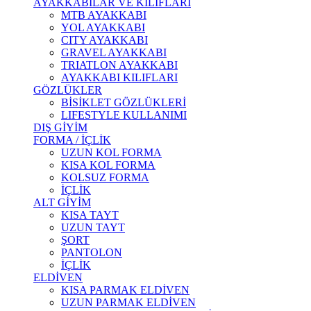
AYAKKABILAR VE KILIFLARI
MTB AYAKKABI
YOL AYAKKABI
CITY AYAKKABI
GRAVEL AYAKKABI
TRIATLON AYAKKABI
AYAKKABI KILIFLARI
GÖZLÜKLER
BİSİKLET GÖZLÜKLERİ
LIFESTYLE KULLANIMI
DIŞ GİYİM
FORMA / İÇLİK
UZUN KOL FORMA
KISA KOL FORMA
KOLSUZ FORMA
İÇLİK
ALT GİYİM
KISA TAYT
UZUN TAYT
ŞORT
PANTOLON
İÇLİK
ELDİVEN
KISA PARMAK ELDİVEN
UZUN PARMAK ELDİVEN