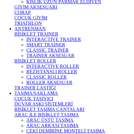
KIŞLIK UZUN PARMAK ELDİVEN
GİYİM AKSESUARI
ÇORAP
ÇOCUK GİYİM
TRIATHLON
ANTRENMAN
BİSİKLET TRAINER
INTERACTIVE TRAINER
SMART TRAINER
CLASSIC TRAINER
TRAINER AKSESUAR
BİSİKLET ROLLER
INTERACTIVE ROLLER
REZISTANSLI ROLLER
CLASSIC ROLLER
ROLLER AKSESUAR
TRAINER LASTİĞİ
TAŞIMA/SAKLAMA
ÇOCUK TAŞIYICI
DUVAR ASKI SİSTEMLERİ
BİSİKLET TAŞIMA ÇANTALARI
ARAÇ İLE BİSİKLET TAŞIMA
ARAÇ ÜSTÜ TAŞIMA
ARAÇ ARKASI TAŞIMA
ÇEKİ DEMİRİNE MONTELİ TAŞIMA