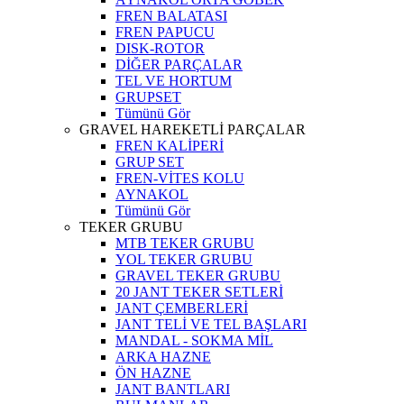
FREN BALATASI
FREN PAPUCU
DISK-ROTOR
DİĞER PARÇALAR
TEL VE HORTUM
GRUPSET
Tümünü Gör
GRAVEL HAREKETLİ PARÇALAR
FREN KALİPERİ
GRUP SET
FREN-VİTES KOLU
AYNAKOL
Tümünü Gör
TEKER GRUBU
MTB TEKER GRUBU
YOL TEKER GRUBU
GRAVEL TEKER GRUBU
20 JANT TEKER SETLERİ
JANT ÇEMBERLERİ
JANT TELİ VE TEL BAŞLARI
MANDAL - SOKMA MİL
ARKA HAZNE
ÖN HAZNE
JANT BANTLARI