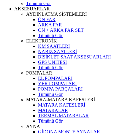
Tümünü Gör
AKSESUARLAR
AYDINLATMA SİSTEMLERİ
ÖN FAR
ARKA FAR
ÖN + ARKA FAR SET
Tümünü Gör
ELEKTRONİK
KM SAATLERİ
NABIZ SAATLERİ
BİSİKLET SAAT AKSESUARLARI
GPS ÜNİTESİ
Tümünü Gör
POMPALAR
EL POMPALARI
YER POMPALARI
POMPA PARÇALARI
Tümünü Gör
MATARA-MATARA KAFESLERİ
MATARA KAFESLERİ
MATARALAR
TERMAL MATARALAR
Tümünü Gör
AYNA
GİDONA MONTE AYNALAR