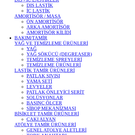
DIŞ LASTİK
İÇ LASTİK
AMORTİSÖR / MAŞA
ÖN AMORTİSÖR
ARKA AMORTİSÖR
AMORTİSÖR KİLİDİ
BAKIM/TAMİR
YAĞ VE TEMİZLEME ÜRÜNLERİ
YAĞ
YAĞ SÖKÜCÜ (DEGREASER)
TEMİZLEME SPREYLERİ
TEMİZLEME ÜRÜNLERİ
LASTİK TAMİR ÜRÜNLERİ
PATLAK SIVISI
YAMA SETİ
LEVYELER
PATLAK ÖNLEYİCİ ŞERİT
SOLÜSYONLAR
BASINÇ ÖLÇER
SİBOP MEKANİZMASI
BİSİKLET TAMİR ÜRÜNLERİ
ÇAKI ALYAN
ATÖLYE TAMİR ÜRÜNLERİ
GENEL ATOLYE ALETLERİ