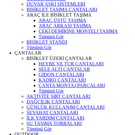
DUVAR ASKI SİSTEMLERİ
BİSİKLET TAŞIMA ÇANTALARI
ARAÇ İLE BİSİKLET TAŞIMA
ARAÇ ÜSTÜ TAŞIMA
ARAÇ ARKASI TAŞIMA
ÇEKİ DEMİRİNE MONTELİ TAŞIMA
Tümünü Gör
BİSİKLET STANDI
Tümünü Gör
ÇANTALAR
BİSİKLET ÜZERİ ÇANTALAR
HEYBE VE TUR ÇANTALARI
SELE ALTI ÇANTALAR
GİDON ÇANTALARI
KADRO ÇANTALARI
ÇANTA MONTAJ PARÇALARI
Tümünü Gör
AKTİVİTE SIRT ÇANTALARI
DAĞCILIK ÇANTALARI
GÜNLÜK KULLANIM ÇANTALARI
SEYAHAT ÇANTALARI
İLK YARDIM ÇANTALARI
SU TAŞIMA TORBALARI
Tümünü Gör
OUTDOOR