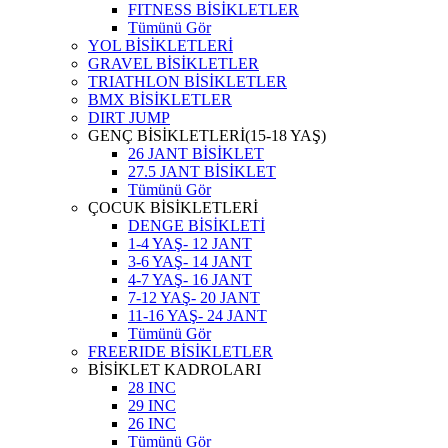
FITNESS BİSİKLETLER
Tümünü Gör
YOL BİSİKLETLERİ
GRAVEL BİSİKLETLER
TRIATHLON BİSİKLETLER
BMX BİSİKLETLER
DIRT JUMP
GENÇ BİSİKLETLERİ(15-18 YAŞ)
26 JANT BİSİKLET
27.5 JANT BİSİKLET
Tümünü Gör
ÇOCUK BİSİKLETLERİ
DENGE BİSİKLETİ
1-4 YAŞ- 12 JANT
3-6 YAŞ- 14 JANT
4-7 YAŞ- 16 JANT
7-12 YAŞ- 20 JANT
11-16 YAŞ- 24 JANT
Tümünü Gör
FREERIDE BİSİKLETLER
BİSİKLET KADROLARI
28 INC
29 INC
26 INC
Tümünü Gör