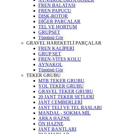
FREN BALATASI
FREN PAPUCU
DISK-ROTOR
DİĞER PARÇALAR
TEL VE HORTUM
GRUPSET
Tümünü Gör
GRAVEL HAREKETLİ PARÇALAR
FREN KALİPERİ
GRUP SET
FREN-VİTES KOLU
AYNAKOL
Tümünü Gör
TEKER GRUBU
MTB TEKER GRUBU
YOL TEKER GRUBU
GRAVEL TEKER GRUBU
20 JANT TEKER SETLERİ
JANT ÇEMBERLERİ
JANT TELİ VE TEL BAŞLARI
MANDAL - SOKMA MİL
ARKA HAZNE
ÖN HAZNE
JANT BANTLARI