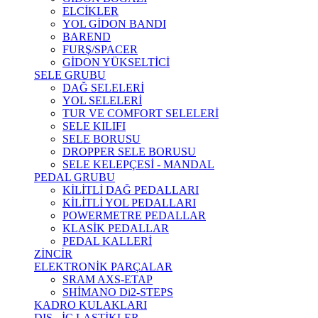
ELCİKLER
YOL GİDON BANDI
BAREND
FURŞ/SPACER
GİDON YÜKSELTİCİ
SELE GRUBU
DAĞ SELELERİ
YOL SELELERİ
TUR VE COMFORT SELELERİ
SELE KILIFI
SELE BORUSU
DROPPER SELE BORUSU
SELE KELEPÇESİ - MANDAL
PEDAL GRUBU
KİLİTLİ DAĞ PEDALLARI
KİLİTLİ YOL PEDALLARI
POWERMETRE PEDALLAR
KLASİK PEDALLAR
PEDAL KALLERİ
ZİNCİR
ELEKTRONİK PARÇALAR
SRAM AXS-ETAP
SHİMANO Di2-STEPS
KADRO KULAKLARI
DIŞ - İÇ LASTİKLER