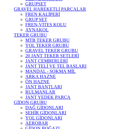
GRUPSET
GRAVEL HAREKETLİ PARÇALAR
FREN KALİPERİ
GRUP SET
FREN-VİTES KOLU
AYNAKOL
TEKER GRUBU
MTB TEKER GRUBU
YOL TEKER GRUBU
GRAVEL TEKER GRUBU
20 JANT TEKER SETLERİ
JANT ÇEMBERLERİ
JANT TELİ VE TEL BAŞLARI
MANDAL - SOKMA MİL
ARKA HAZNE
ÖN HAZNE
JANT BANTLARI
RULMANLAR
JANT YEDEK PARÇA
GİDON GRUBU
DAĞ GİDONLARI
ŞEHİR GİDONLARI
YOL GİDONLARI
AEROBAR
GİDON BOĞAZI