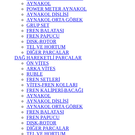
AYNAKOL
POWER METER AYNAKOL
AYNAKOL DİŞLİSİ
AYNAKOL ORTA GÖBEK
GRUP SET
FREN BALATASI
FREN PAPUCU
DISK-ROTOR
TEL VE HORTUM
DİĞER PARÇALAR
DAĞ HAREKETLİ PARÇALAR
ÖN VİTES
ARKA VİTES
RUBLE
FREN SETLERİ
VİTES-FREN KOLLARI
FREN KALİPERİ-BACAĞI
AYNAKOL
AYNAKOL DİŞLİSİ
AYNAKOL ORTA GÖBEK
FREN BALATASI
FREN PAPUCU
DISK-ROTOR
DİĞER PARÇALAR
TEL VE HORTUM