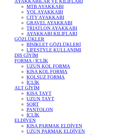
AYAKKABILAR VE KILIFLARI
MTB AYAKKABI
YOL AYAKKABI
CITY AYAKKABI
GRAVEL AYAKKABI
TRIATLON AYAKKABI
AYAKKABI KILIFLARI
GÖZLÜKLER
BİSİKLET GÖZLÜKLERİ
LIFESTYLE KULLANIMI
DIŞ GİYİM
FORMA / İÇLİK
UZUN KOL FORMA
KISA KOL FORMA
KOLSUZ FORMA
İÇLİK
ALT GİYİM
KISA TAYT
UZUN TAYT
ŞORT
PANTOLON
İÇLİK
ELDİVEN
KISA PARMAK ELDİVEN
UZUN PARMAK ELDİVEN