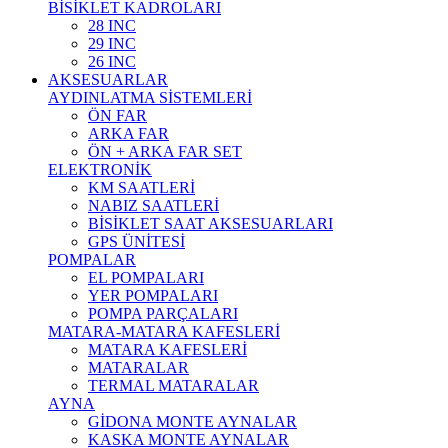
BİSİKLET KADROLARI
28 INC
29 INC
26 INC
AKSESUARLAR
AYDINLATMA SİSTEMLERİ
ÖN FAR
ARKA FAR
ÖN + ARKA FAR SET
ELEKTRONİK
KM SAATLERİ
NABIZ SAATLERİ
BİSİKLET SAAT AKSESUARLARI
GPS ÜNİTESİ
POMPALAR
EL POMPALARI
YER POMPALARI
POMPA PARÇALARI
MATARA-MATARA KAFESLERİ
MATARA KAFESLERİ
MATARALAR
TERMAL MATARALAR
AYNA
GİDONA MONTE AYNALAR
KASKA MONTE AYNALAR