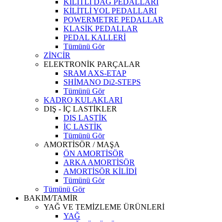
KİLİTLİ DAĞ PEDALLARI
KİLİTLİ YOL PEDALLARI
POWERMETRE PEDALLAR
KLASİK PEDALLAR
PEDAL KALLERİ
Tümünü Gör
ZİNCİR
ELEKTRONİK PARÇALAR
SRAM AXS-ETAP
SHİMANO Di2-STEPS
Tümünü Gör
KADRO KULAKLARI
DIŞ - İÇ LASTİKLER
DIŞ LASTİK
İÇ LASTİK
Tümünü Gör
AMORTİSÖR / MAŞA
ÖN AMORTİSÖR
ARKA AMORTİSÖR
AMORTİSÖR KİLİDİ
Tümünü Gör
Tümünü Gör
BAKIM/TAMİR
YAĞ VE TEMİZLEME ÜRÜNLERİ
YAĞ