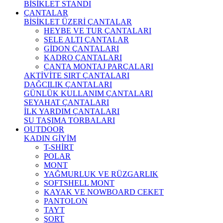
BİSİKLET STANDI
ÇANTALAR
BİSİKLET ÜZERİ ÇANTALAR
HEYBE VE TUR ÇANTALARI
SELE ALTI ÇANTALAR
GİDON ÇANTALARI
KADRO ÇANTALARI
ÇANTA MONTAJ PARÇALARI
AKTİVİTE SIRT ÇANTALARI
DAĞCILIK ÇANTALARI
GÜNLÜK KULLANIM ÇANTALARI
SEYAHAT ÇANTALARI
İLK YARDIM ÇANTALARI
SU TAŞIMA TORBALARI
OUTDOOR
KADIN GİYİM
T-SHİRT
POLAR
MONT
YAĞMURLUK VE RÜZGARLIK
SOFTSHELL MONT
KAYAK VE NOWBOARD CEKET
PANTOLON
TAYT
ŞORT