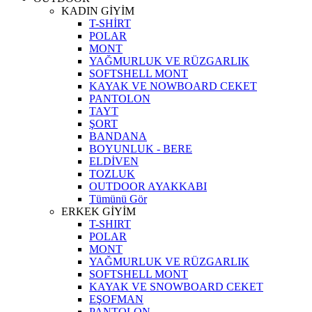
KADIN GİYİM
T-SHİRT
POLAR
MONT
YAĞMURLUK VE RÜZGARLIK
SOFTSHELL MONT
KAYAK VE NOWBOARD CEKET
PANTOLON
TAYT
ŞORT
BANDANA
BOYUNLUK - BERE
ELDİVEN
TOZLUK
OUTDOOR AYAKKABI
Tümünü Gör
ERKEK GİYİM
T-SHIRT
POLAR
MONT
YAĞMURLUK VE RÜZGARLIK
SOFTSHELL MONT
KAYAK VE SNOWBOARD CEKET
EŞOFMAN
PANTOLON