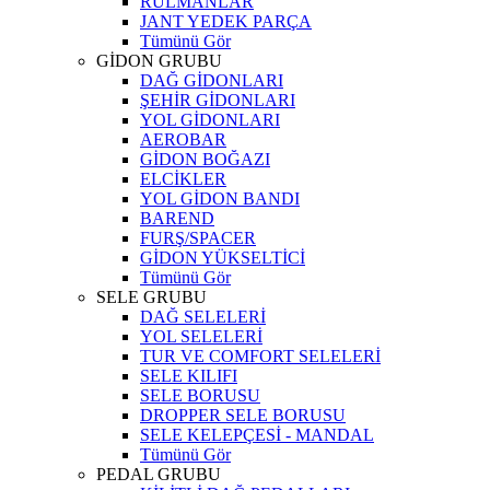
RULMANLAR
JANT YEDEK PARÇA
Tümünü Gör
GİDON GRUBU
DAĞ GİDONLARI
ŞEHİR GİDONLARI
YOL GİDONLARI
AEROBAR
GİDON BOĞAZI
ELCİKLER
YOL GİDON BANDI
BAREND
FURŞ/SPACER
GİDON YÜKSELTİCİ
Tümünü Gör
SELE GRUBU
DAĞ SELELERİ
YOL SELELERİ
TUR VE COMFORT SELELERİ
SELE KILIFI
SELE BORUSU
DROPPER SELE BORUSU
SELE KELEPÇESİ - MANDAL
Tümünü Gör
PEDAL GRUBU