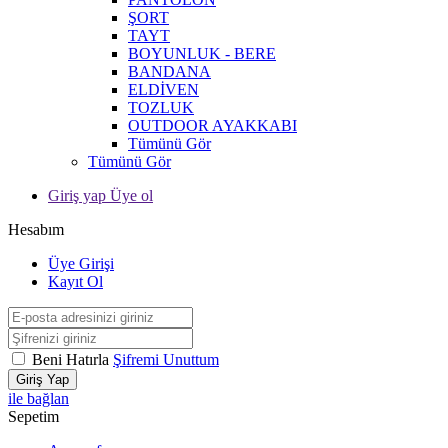
ŞORT
TAYT
BOYUNLUK - BERE
BANDANA
ELDİVEN
TOZLUK
OUTDOOR AYAKKABI
Tümünü Gör
Tümünü Gör
Giriş yap Üye ol
Hesabım
Üye Girişi
Kayıt Ol
Beni Hatırla
Şifremi Unuttum
Giriş Yap
ile bağlan
Sepetim