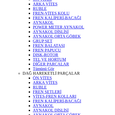
ARKA VİTES
RUBLE
FREN-VİTES KOLU
FREN KALİPERİ-BACAĞI
AYNAKOL
POWER METER AYNAKOL
AYNAKOL DİŞLİSİ
AYNAKOL ORTA GÖBEK
GRUP SET
FREN BALATASI
FREN PAPUCU
DISK-ROTOR
TEL VE HORTUM
DİĞER PARÇALAR
Tümünü Gör
DAĞ HAREKETLİ PARÇALAR
ÖN VİTES
ARKA VİTES
RUBLE
FREN SETLERİ
VİTES-FREN KOLLARI
FREN KALİPERİ-BACAĞI
AYNAKOL
AYNAKOL DİŞLİSİ
AYNAKOL ORTA GÖBEK