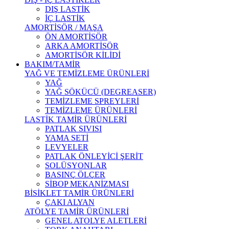
DIŞ LASTİK
İÇ LASTİK
AMORTİSÖR / MAŞA
ÖN AMORTİSÖR
ARKA AMORTİSÖR
AMORTİSÖR KİLİDİ
BAKIM/TAMİR
YAĞ VE TEMİZLEME ÜRÜNLERİ
YAĞ
YAĞ SÖKÜCÜ (DEGREASER)
TEMİZLEME SPREYLERİ
TEMİZLEME ÜRÜNLERİ
LASTİK TAMİR ÜRÜNLERİ
PATLAK SIVISI
YAMA SETİ
LEVYELER
PATLAK ÖNLEYİCİ ŞERİT
SOLÜSYONLAR
BASINÇ ÖLÇER
SİBOP MEKANİZMASI
BİSİKLET TAMİR ÜRÜNLERİ
ÇAKI ALYAN
ATÖLYE TAMİR ÜRÜNLERİ
GENEL ATOLYE ALETLERİ