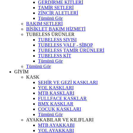
GERDİRME KİTLERİ
TAMİR SETLERİ
ZİNCİR ALETLERİ
Tümünü Gör
BAKIM SETLERİ
BİSİKLET BAKIM HİZMETİ
TUBELESS ÜRÜNLER
TUBELESS SIVISI
TUBELESS VALF - SİBOP
TUBELESS TAMİR ÜRÜNLERİ
TUBELESS KİT
Tümünü Gör
Tümünü Gör
GİYİM
KASK
ŞEHİR VE GEZİ KASKLARI
YOL KASKLARI
MTB KASKLARI
FULLFACE KASKLAR
BMX KASKLAR
ÇOCUK KASKLARI
Tümünü Gör
AYAKKABILAR VE KILIFLARI
MTB AYAKKABI
YOL AYAKKABI