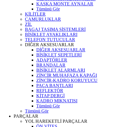
KASKA MONTE AYNALAR
Tümünü Gör
KİLİTLER
ÇAMURLUKLAR
ZİL
BAGAJ TAŞIMA SİSTEMLERİ
BİSİKLET AYAKLIKLARI
TELEFON TUTUCULAR
DİĞER AKSESUARLAR
DİĞER AKSESUARLAR
BİSİKLET SEPETLERİ
ADAPTÖRLER
BRANDALAR
BİSİKLET ALARMLARI
ZİNCİR MUHAFAZA KAPAĞI
ZİNCİR-KADRO KORUYUCU
PAÇA BANTLARI
REFLEKTÖR
KİTAP DERGİ
KADRO MIKNATISI
Tümünü Gör
Tümünü Gör
PARÇALAR
YOL HAREKETLİ PARÇALAR
ÖN VİTES