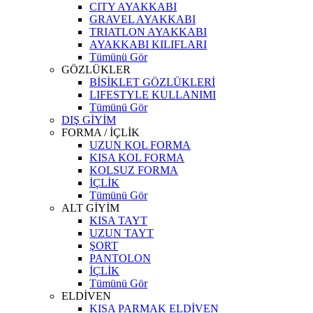
CITY AYAKKABI
GRAVEL AYAKKABI
TRIATLON AYAKKABI
AYAKKABI KILIFLARI
Tümünü Gör
GÖZLÜKLER
BİSİKLET GÖZLÜKLERİ
LIFESTYLE KULLANIMI
Tümünü Gör
DIŞ GİYİM
FORMA / İÇLİK
UZUN KOL FORMA
KISA KOL FORMA
KOLSUZ FORMA
İÇLİK
Tümünü Gör
ALT GİYİM
KISA TAYT
UZUN TAYT
ŞORT
PANTOLON
İÇLİK
Tümünü Gör
ELDİVEN
KISA PARMAK ELDİVEN