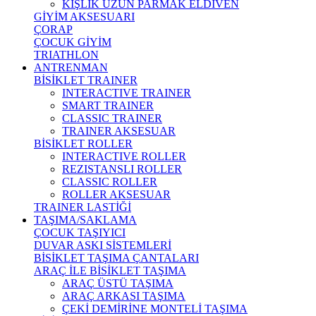
KIŞLIK UZUN PARMAK ELDİVEN
GİYİM AKSESUARI
ÇORAP
ÇOCUK GİYİM
TRIATHLON
ANTRENMAN
BİSİKLET TRAINER
INTERACTIVE TRAINER
SMART TRAINER
CLASSIC TRAINER
TRAINER AKSESUAR
BİSİKLET ROLLER
INTERACTIVE ROLLER
REZISTANSLI ROLLER
CLASSIC ROLLER
ROLLER AKSESUAR
TRAINER LASTİĞİ
TAŞIMA/SAKLAMA
ÇOCUK TAŞIYICI
DUVAR ASKI SİSTEMLERİ
BİSİKLET TAŞIMA ÇANTALARI
ARAÇ İLE BİSİKLET TAŞIMA
ARAÇ ÜSTÜ TAŞIMA
ARAÇ ARKASI TAŞIMA
ÇEKİ DEMİRİNE MONTELİ TAŞIMA