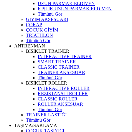
UZUN PARMAK ELDİVEN
KIŞLIK UZUN PARMAK ELDİVEN
Tümünü Gör
GİYİM AKSESUARI
ÇORAP
ÇOCUK GİYİM
TRIATHLON
Tümünü Gör
ANTRENMAN
BİSİKLET TRAINER
INTERACTIVE TRAINER
SMART TRAINER
CLASSIC TRAINER
TRAINER AKSESUAR
Tümünü Gör
BİSİKLET ROLLER
INTERACTIVE ROLLER
REZISTANSLI ROLLER
CLASSIC ROLLER
ROLLER AKSESUAR
Tümünü Gör
TRAINER LASTİĞİ
Tümünü Gör
TAŞIMA/SAKLAMA
ÇOCUK TAŞIYICI