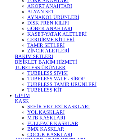
TORK ANAHTARI
AKORT ANAHTARI
ALYAN SET
AYNAKOL ÜRÜNLERİ
DİSK FREN KILIFI
GÖBEK ANAHTARI
KASET-YATAK ALETLERİ
GERDİRME KİTLERİ
TAMİR SETLERİ
ZİNCİR ALETLERİ
BAKIM SETLERİ
BİSİKLET BAKIM HİZMETİ
TUBELESS ÜRÜNLER
TUBELESS SIVISI
TUBELESS VALF - SİBOP
TUBELESS TAMİR ÜRÜNLERİ
TUBELESS KİT
GİYİM
KASK
ŞEHİR VE GEZİ KASKLARI
YOL KASKLARI
MTB KASKLARI
FULLFACE KASKLAR
BMX KASKLAR
ÇOCUK KASKLARI