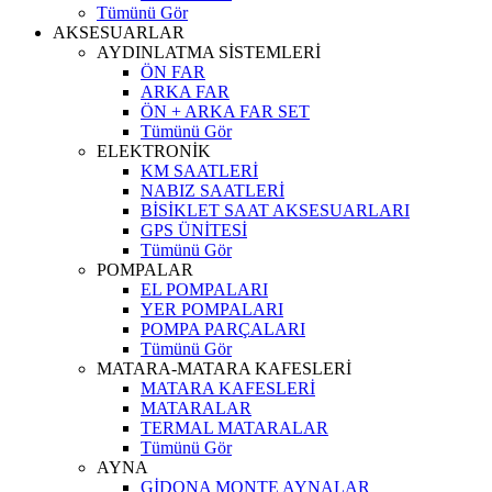
Tümünü Gör
AKSESUARLAR
AYDINLATMA SİSTEMLERİ
ÖN FAR
ARKA FAR
ÖN + ARKA FAR SET
Tümünü Gör
ELEKTRONİK
KM SAATLERİ
NABIZ SAATLERİ
BİSİKLET SAAT AKSESUARLARI
GPS ÜNİTESİ
Tümünü Gör
POMPALAR
EL POMPALARI
YER POMPALARI
POMPA PARÇALARI
Tümünü Gör
MATARA-MATARA KAFESLERİ
MATARA KAFESLERİ
MATARALAR
TERMAL MATARALAR
Tümünü Gör
AYNA
GİDONA MONTE AYNALAR