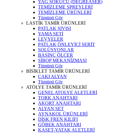
YAĞ SÖKÜCÜ (DEGREASER)
TEMİZLEME SPREYLERİ
TEMİZLEME ÜRÜNLERİ
Tümünü Gör
LASTİK TAMİR ÜRÜNLERİ
PATLAK SIVISI
YAMA SETİ
LEVYELER
PATLAK ÖNLEYİCİ ŞERİT
SOLÜSYONLAR
BASINÇ ÖLÇER
SİBOP MEKANİZMASI
Tümünü Gör
BİSİKLET TAMİR ÜRÜNLERİ
ÇAKI ALYAN
Tümünü Gör
ATÖLYE TAMİR ÜRÜNLERİ
GENEL ATOLYE ALETLERİ
TORK ANAHTARI
AKORT ANAHTARI
ALYAN SET
AYNAKOL ÜRÜNLERİ
DİSK FREN KILIFI
GÖBEK ANAHTARI
KASET-YATAK ALETLERİ