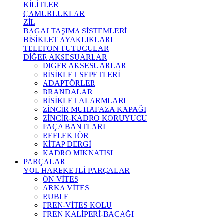
KİLİTLER
ÇAMURLUKLAR
ZİL
BAGAJ TAŞIMA SİSTEMLERİ
BİSİKLET AYAKLIKLARI
TELEFON TUTUCULAR
DİĞER AKSESUARLAR
DİĞER AKSESUARLAR
BİSİKLET SEPETLERİ
ADAPTÖRLER
BRANDALAR
BİSİKLET ALARMLARI
ZİNCİR MUHAFAZA KAPAĞI
ZİNCİR-KADRO KORUYUCU
PAÇA BANTLARI
REFLEKTÖR
KİTAP DERGİ
KADRO MIKNATISI
PARÇALAR
YOL HAREKETLİ PARÇALAR
ÖN VİTES
ARKA VİTES
RUBLE
FREN-VİTES KOLU
FREN KALİPERİ-BACAĞI