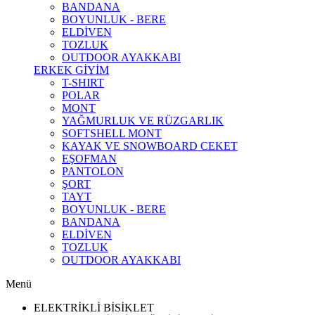
BANDANA
BOYUNLUK - BERE
ELDİVEN
TOZLUK
OUTDOOR AYAKKABI
ERKEK GİYİM
T-SHIRT
POLAR
MONT
YAĞMURLUK VE RÜZGARLIK
SOFTSHELL MONT
KAYAK VE SNOWBOARD CEKET
EŞOFMAN
PANTOLON
ŞORT
TAYT
BOYUNLUK - BERE
BANDANA
ELDİVEN
TOZLUK
OUTDOOR AYAKKABI
Menü
ELEKTRİKLİ BİSİKLET