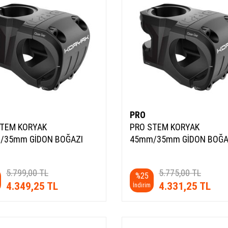
PRO
STEM KORYAK
PRO STEM KORYAK
/35mm GİDON BOĞAZI
45mm/35mm GİDON BOĞA
5.799,00
TL
5.775,00
TL
%
25
4.349,25
TL
4.331,25
TL
İndirim