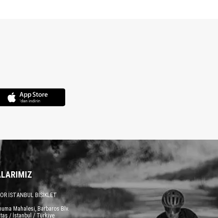
LARIMIZ
OR İSTANBUL BİSİKLET
numa Mahalesi, Barbaros Blv.
taş / İstanbul / Türkiye