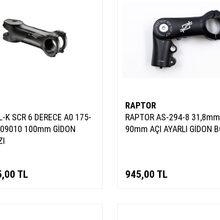
RAPTOR
L-K SCR 6 DERECE A0 175-
RAPTOR AS-294-8 31,8mm
009010 100mm GİDON
90mm AÇI AYARLI GİDON 
ZI
5,00
TL
945,00
TL