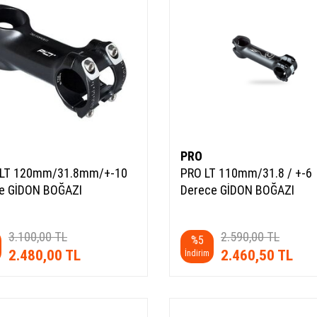
PRO
LT 120mm/31.8mm/+-10
PRO LT 110mm/31.8 / +-6
e GİDON BOĞAZI
Derece GİDON BOĞAZI
3.100,00
TL
2.590,00
TL
%
5
2.480,00
TL
2.460,50
TL
İndirim