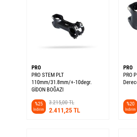
PRO
PRO
PRO STEM PLT
PRO P
110mm/31.8mm/+-10degr.
Derec
GİDON BOĞAZI
3.215,00
TL
%
25
%
20
2.411,25
TL
İndirim
İndirim