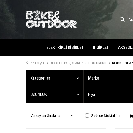
ELEKTRİKLİ BİSİKLET
BİSİKLET
AKSESU
Anasayfa
BİSİKLET PARÇALARI
GİDON GRUBU
GİDON BOĞAZ
Kategoriler
Marka
UZUNLUK
Fiyat
Sadece Stoktakiler