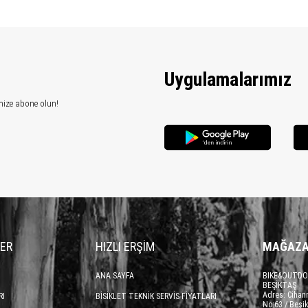
Uygulamalarımız
mize abone olun!
LER
HIZLI ERŞİM
MAĞAZA
ANA SAYFA
BIKE&OUTDO
BEŞİKTAŞ
Adres: Cihan
RI
BİSİKLET TEKNİK SERVİS FİYATLARI
No:63 / Beşik