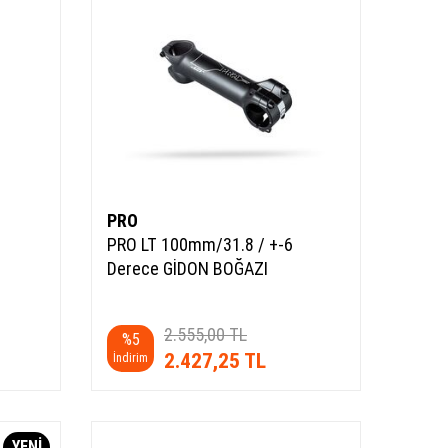
PRO
PRO LT 100mm/31.8 / +-6
Derece GİDON BOĞAZI
2.555,00
TL
%
5
2.427,25
TL
İndirim
YENI