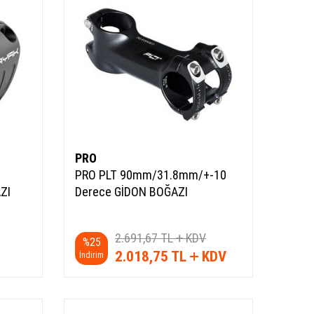
PRO
PRO PLT 90mm/31.8mm/+-10
ZI
Derece GİDON BOĞAZI
2.691,67
TL
KDV
%
25
2.018,75
TL
KDV
İndirim