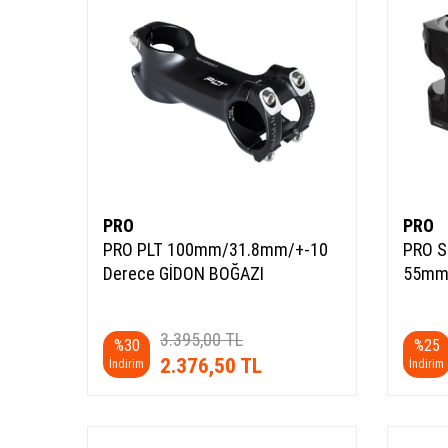
PRO
PRO
PRO PLT 100mm/31.8mm/+-10
PRO 
Derece GİDON BOĞAZI
55mm
3.395,00
TL
%
30
%
25
2.376,50
TL
İndirim
İndirim