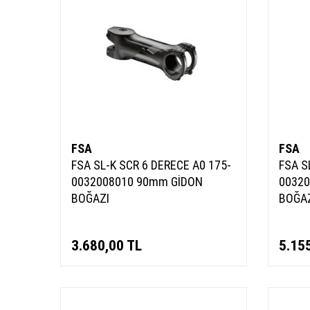
FSA
FSA
FSA SL-K SCR 6 DERECE A0 175-
FSA S
0032008010 90mm GİDON
0032
BOĞAZI
BOĞA
3.680,00
TL
5.15