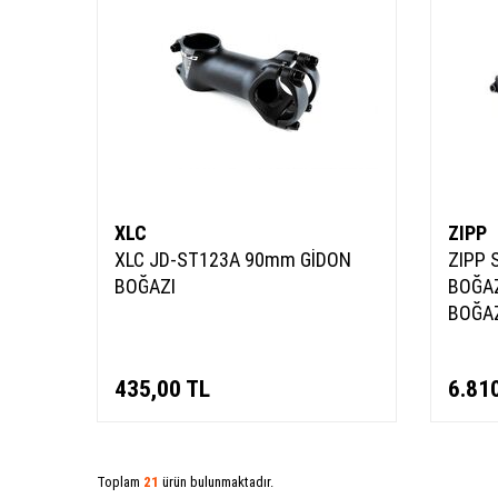
XLC
ZIPP
XLC JD-ST123A 90mm GİDON
ZIPP 
BOĞAZI
BOĞAZ
BOĞA
435,00
TL
6.81
Toplam
21
ürün bulunmaktadır.