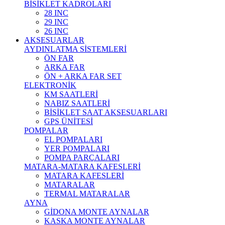
BİSİKLET KADROLARI
28 INC
29 INC
26 INC
AKSESUARLAR
AYDINLATMA SİSTEMLERİ
ÖN FAR
ARKA FAR
ÖN + ARKA FAR SET
ELEKTRONİK
KM SAATLERİ
NABIZ SAATLERİ
BİSİKLET SAAT AKSESUARLARI
GPS ÜNİTESİ
POMPALAR
EL POMPALARI
YER POMPALARI
POMPA PARÇALARI
MATARA-MATARA KAFESLERİ
MATARA KAFESLERİ
MATARALAR
TERMAL MATARALAR
AYNA
GİDONA MONTE AYNALAR
KASKA MONTE AYNALAR