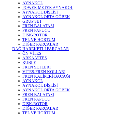
AYNAKOL
POWER METER AYNAKOL
AYNAKOL DİŞLİSİ
AYNAKOL ORTA GÖBEK
GRUP SET
FREN BALATASI
FREN PAPUCU
DISK-ROTOR
TEL VE HORTUM
DİĞER PARÇALAR
DAĞ HAREKETLİ PARÇALAR
ÖN VİTES
ARKA VİTES
RUBLE
FREN SETLERİ
VİTES-FREN KOLLARI
FREN KALİPERİ-BACAĞI
AYNAKOL
AYNAKOL DİŞLİSİ
AYNAKOL ORTA GÖBEK
FREN BALATASI
FREN PAPUCU
DISK-ROTOR
DİĞER PARÇALAR
TEL VE HORTUM