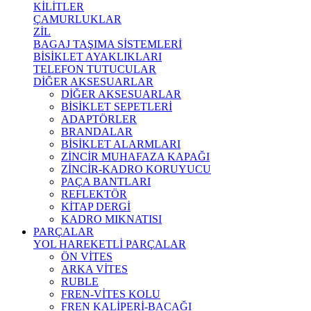
KİLİTLER
ÇAMURLUKLAR
ZİL
BAGAJ TAŞIMA SİSTEMLERİ
BİSİKLET AYAKLIKLARI
TELEFON TUTUCULAR
DİĞER AKSESUARLAR
DİĞER AKSESUARLAR
BİSİKLET SEPETLERİ
ADAPTÖRLER
BRANDALAR
BİSİKLET ALARMLARI
ZİNCİR MUHAFAZA KAPAĞI
ZİNCİR-KADRO KORUYUCU
PAÇA BANTLARI
REFLEKTÖR
KİTAP DERGİ
KADRO MIKNATISI
PARÇALAR
YOL HAREKETLİ PARÇALAR
ÖN VİTES
ARKA VİTES
RUBLE
FREN-VİTES KOLU
FREN KALİPERİ-BACAĞI