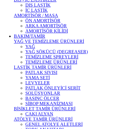
DIŞ LASTİK
İÇ LASTİK
AMORTİSÖR / MAŞA
ÖN AMORTİSÖR
ARKA AMORTİSÖR
AMORTİSÖR KİLİDİ
BAKIM/TAMİR
YAĞ VE TEMİZLEME ÜRÜNLERİ
YAĞ
YAĞ SÖKÜCÜ (DEGREASER)
TEMİZLEME SPREYLERİ
TEMİZLEME ÜRÜNLERİ
LASTİK TAMİR ÜRÜNLERİ
PATLAK SIVISI
YAMA SETİ
LEVYELER
PATLAK ÖNLEYİCİ ŞERİT
SOLÜSYONLAR
BASINÇ ÖLÇER
SİBOP MEKANİZMASI
BİSİKLET TAMİR ÜRÜNLERİ
ÇAKI ALYAN
ATÖLYE TAMİR ÜRÜNLERİ
GENEL ATOLYE ALETLERİ