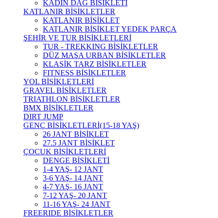
KADIN DAĞ BİSİKLETİ
KATLANIR BİSİKLETLER
KATLANIR BİSİKLET
KATLANIR BİSİKLET YEDEK PARÇA
ŞEHİR VE TUR BİSİKLETLERİ
TUR - TREKKING BİSİKLETLER
DÜZ MAŞA URBAN BİSİKLETLER
KLASİK TARZ BİSİKLETLER
FITNESS BİSİKLETLER
YOL BİSİKLETLERİ
GRAVEL BİSİKLETLER
TRIATHLON BİSİKLETLER
BMX BİSİKLETLER
DIRT JUMP
GENÇ BİSİKLETLERİ(15-18 YAŞ)
26 JANT BİSİKLET
27.5 JANT BİSİKLET
ÇOCUK BİSİKLETLERİ
DENGE BİSİKLETİ
1-4 YAŞ- 12 JANT
3-6 YAŞ- 14 JANT
4-7 YAŞ- 16 JANT
7-12 YAŞ- 20 JANT
11-16 YAŞ- 24 JANT
FREERIDE BİSİKLETLER