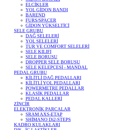
ELCİKLER
YOL GİDON BANDI
BAREND
FURŞ/SPACER
GİDON YÜKSELTİCİ
SELE GRUBU
DAĞ SELELERİ
YOL SELELERİ
TUR VE COMFORT SELELERİ
SELE KILIFI
SELE BORUSU
DROPPER SELE BORUSU
SELE KELEPÇESİ - MANDAL
PEDAL GRUBU
KİLİTLİ DAĞ PEDALLARI
KİLİTLİ YOL PEDALLARI
POWERMETRE PEDALLAR
KLASİK PEDALLAR
PEDAL KALLERİ
ZİNCİR
ELEKTRONİK PARÇALAR
SRAM AXS-ETAP
SHİMANO Di2-STEPS
KADRO KULAKLARI
DIŞ - İÇ LASTİKLER