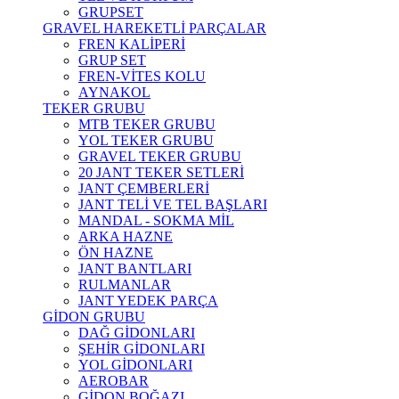
GRUPSET
GRAVEL HAREKETLİ PARÇALAR
FREN KALİPERİ
GRUP SET
FREN-VİTES KOLU
AYNAKOL
TEKER GRUBU
MTB TEKER GRUBU
YOL TEKER GRUBU
GRAVEL TEKER GRUBU
20 JANT TEKER SETLERİ
JANT ÇEMBERLERİ
JANT TELİ VE TEL BAŞLARI
MANDAL - SOKMA MİL
ARKA HAZNE
ÖN HAZNE
JANT BANTLARI
RULMANLAR
JANT YEDEK PARÇA
GİDON GRUBU
DAĞ GİDONLARI
ŞEHİR GİDONLARI
YOL GİDONLARI
AEROBAR
GİDON BOĞAZI