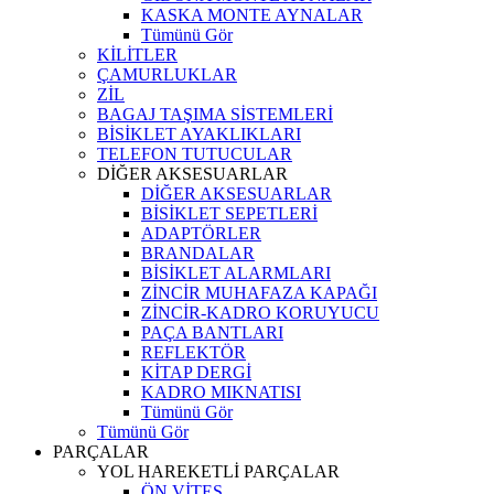
KASKA MONTE AYNALAR
Tümünü Gör
KİLİTLER
ÇAMURLUKLAR
ZİL
BAGAJ TAŞIMA SİSTEMLERİ
BİSİKLET AYAKLIKLARI
TELEFON TUTUCULAR
DİĞER AKSESUARLAR
DİĞER AKSESUARLAR
BİSİKLET SEPETLERİ
ADAPTÖRLER
BRANDALAR
BİSİKLET ALARMLARI
ZİNCİR MUHAFAZA KAPAĞI
ZİNCİR-KADRO KORUYUCU
PAÇA BANTLARI
REFLEKTÖR
KİTAP DERGİ
KADRO MIKNATISI
Tümünü Gör
Tümünü Gör
PARÇALAR
YOL HAREKETLİ PARÇALAR
ÖN VİTES