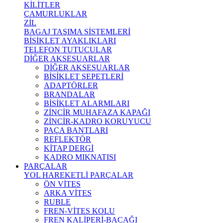
KİLİTLER
ÇAMURLUKLAR
ZİL
BAGAJ TAŞIMA SİSTEMLERİ
BİSİKLET AYAKLIKLARI
TELEFON TUTUCULAR
DİĞER AKSESUARLAR
DİĞER AKSESUARLAR
BİSİKLET SEPETLERİ
ADAPTÖRLER
BRANDALAR
BİSİKLET ALARMLARI
ZİNCİR MUHAFAZA KAPAĞI
ZİNCİR-KADRO KORUYUCU
PAÇA BANTLARI
REFLEKTÖR
KİTAP DERGİ
KADRO MIKNATISI
PARÇALAR
YOL HAREKETLİ PARÇALAR
ÖN VİTES
ARKA VİTES
RUBLE
FREN-VİTES KOLU
FREN KALİPERİ-BACAĞI