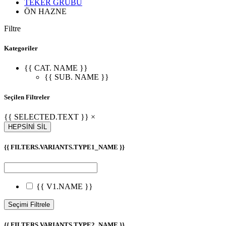
TEKER GRUBU
ÖN HAZNE
Filtre
Kategoriler
{{ CAT. NAME }}
{{ SUB. NAME }}
Seçilen Filtreler
{{ SELECTED.TEXT }} ×
HEPSİNİ SİL
{{ FILTERS.VARIANTS.TYPE1_NAME }}
{{ V1.NAME }}
Seçimi Filtrele
{{ FILTERS.VARIANTS.TYPE2_NAME }}