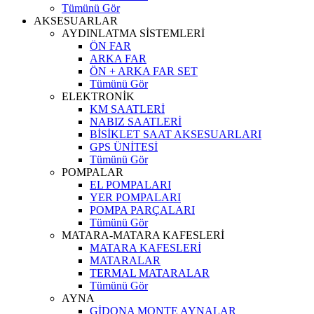
Tümünü Gör
AKSESUARLAR
AYDINLATMA SİSTEMLERİ
ÖN FAR
ARKA FAR
ÖN + ARKA FAR SET
Tümünü Gör
ELEKTRONİK
KM SAATLERİ
NABIZ SAATLERİ
BİSİKLET SAAT AKSESUARLARI
GPS ÜNİTESİ
Tümünü Gör
POMPALAR
EL POMPALARI
YER POMPALARI
POMPA PARÇALARI
Tümünü Gör
MATARA-MATARA KAFESLERİ
MATARA KAFESLERİ
MATARALAR
TERMAL MATARALAR
Tümünü Gör
AYNA
GİDONA MONTE AYNALAR