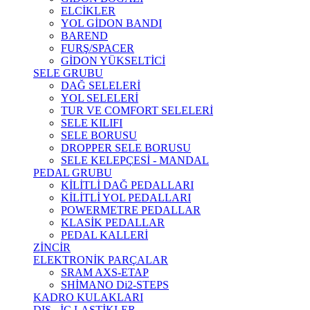
ELCİKLER
YOL GİDON BANDI
BAREND
FURŞ/SPACER
GİDON YÜKSELTİCİ
SELE GRUBU
DAĞ SELELERİ
YOL SELELERİ
TUR VE COMFORT SELELERİ
SELE KILIFI
SELE BORUSU
DROPPER SELE BORUSU
SELE KELEPÇESİ - MANDAL
PEDAL GRUBU
KİLİTLİ DAĞ PEDALLARI
KİLİTLİ YOL PEDALLARI
POWERMETRE PEDALLAR
KLASİK PEDALLAR
PEDAL KALLERİ
ZİNCİR
ELEKTRONİK PARÇALAR
SRAM AXS-ETAP
SHİMANO Di2-STEPS
KADRO KULAKLARI
DIŞ - İÇ LASTİKLER