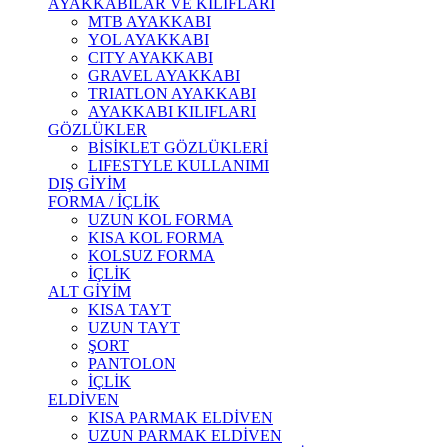
AYAKKABILAR VE KILIFLARI
MTB AYAKKABI
YOL AYAKKABI
CITY AYAKKABI
GRAVEL AYAKKABI
TRIATLON AYAKKABI
AYAKKABI KILIFLARI
GÖZLÜKLER
BİSİKLET GÖZLÜKLERİ
LIFESTYLE KULLANIMI
DIŞ GİYİM
FORMA / İÇLİK
UZUN KOL FORMA
KISA KOL FORMA
KOLSUZ FORMA
İÇLİK
ALT GİYİM
KISA TAYT
UZUN TAYT
ŞORT
PANTOLON
İÇLİK
ELDİVEN
KISA PARMAK ELDİVEN
UZUN PARMAK ELDİVEN