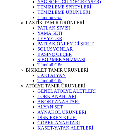
YAĞ SÖKÜCÜ (DEGREASER)
TEMİZLEME SPREYLERİ
TEMİZLEME ÜRÜNLERİ
Tümünü Gör
LASTİK TAMİR ÜRÜNLERİ
PATLAK SIVISI
YAMA SETİ
LEVYELER
PATLAK ÖNLEYİCİ ŞERİT
SOLÜSYONLAR
BASINÇ ÖLÇER
SİBOP MEKANİZMASI
Tümünü Gör
BİSİKLET TAMİR ÜRÜNLERİ
ÇAKI ALYAN
Tümünü Gör
ATÖLYE TAMİR ÜRÜNLERİ
GENEL ATOLYE ALETLERİ
TORK ANAHTARI
AKORT ANAHTARI
ALYAN SET
AYNAKOL ÜRÜNLERİ
DİSK FREN KILIFI
GÖBEK ANAHTARI
KASET-YATAK ALETLERİ