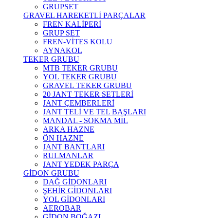
GRUPSET
GRAVEL HAREKETLİ PARÇALAR
FREN KALİPERİ
GRUP SET
FREN-VİTES KOLU
AYNAKOL
TEKER GRUBU
MTB TEKER GRUBU
YOL TEKER GRUBU
GRAVEL TEKER GRUBU
20 JANT TEKER SETLERİ
JANT ÇEMBERLERİ
JANT TELİ VE TEL BAŞLARI
MANDAL - SOKMA MİL
ARKA HAZNE
ÖN HAZNE
JANT BANTLARI
RULMANLAR
JANT YEDEK PARÇA
GİDON GRUBU
DAĞ GİDONLARI
ŞEHİR GİDONLARI
YOL GİDONLARI
AEROBAR
GİDON BOĞAZI