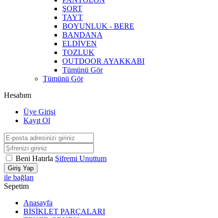
ŞORT
TAYT
BOYUNLUK - BERE
BANDANA
ELDİVEN
TOZLUK
OUTDOOR AYAKKABI
Tümünü Gör
Tümünü Gör
Hesabım
Üye Girişi
Kayıt Ol
Beni Hatırla
Şifremi Unuttum
Giriş Yap
ile bağlan
Sepetim
Anasayfa
BİSİKLET PARÇALARI