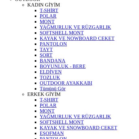
KADIN GİYİM
T-SHİRT
POLAR
MONT
YAĞMURLUK VE RÜZGARLIK
SOFTSHELL MONT
KAYAK VE NOWBOARD CEKET
PANTOLON
TAYT
ŞORT
BANDANA
BOYUNLUK - BERE
ELDİVEN
TOZLUK
OUTDOOR AYAKKABI
Tümünü Gör
ERKEK GİYİM
T-SHIRT
POLAR
MONT
YAĞMURLUK VE RÜZGARLIK
SOFTSHELL MONT
KAYAK VE SNOWBOARD CEKET
EŞOFMAN
PANTOLON