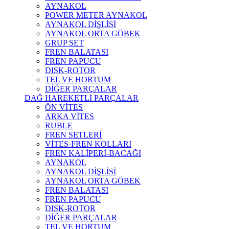
AYNAKOL
POWER METER AYNAKOL
AYNAKOL DİŞLİSİ
AYNAKOL ORTA GÖBEK
GRUP SET
FREN BALATASI
FREN PAPUCU
DISK-ROTOR
TEL VE HORTUM
DİĞER PARÇALAR
DAĞ HAREKETLİ PARÇALAR
ÖN VİTES
ARKA VİTES
RUBLE
FREN SETLERİ
VİTES-FREN KOLLARI
FREN KALİPERİ-BACAĞI
AYNAKOL
AYNAKOL DİŞLİSİ
AYNAKOL ORTA GÖBEK
FREN BALATASI
FREN PAPUCU
DISK-ROTOR
DİĞER PARÇALAR
TEL VE HORTUM