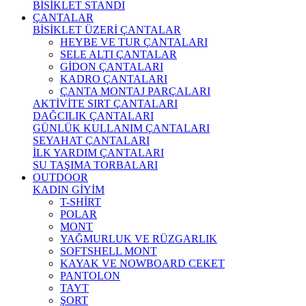
BİSİKLET STANDI
ÇANTALAR
BİSİKLET ÜZERİ ÇANTALAR
HEYBE VE TUR ÇANTALARI
SELE ALTI ÇANTALAR
GİDON ÇANTALARI
KADRO ÇANTALARI
ÇANTA MONTAJ PARÇALARI
AKTİVİTE SIRT ÇANTALARI
DAĞCILIK ÇANTALARI
GÜNLÜK KULLANIM ÇANTALARI
SEYAHAT ÇANTALARI
İLK YARDIM ÇANTALARI
SU TAŞIMA TORBALARI
OUTDOOR
KADIN GİYİM
T-SHİRT
POLAR
MONT
YAĞMURLUK VE RÜZGARLIK
SOFTSHELL MONT
KAYAK VE NOWBOARD CEKET
PANTOLON
TAYT
ŞORT