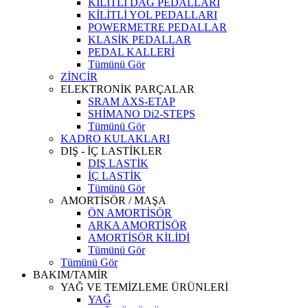
KİLİTLİ DAĞ PEDALLARI
KİLİTLİ YOL PEDALLARI
POWERMETRE PEDALLAR
KLASİK PEDALLAR
PEDAL KALLERİ
Tümünü Gör
ZİNCİR
ELEKTRONİK PARÇALAR
SRAM AXS-ETAP
SHİMANO Di2-STEPS
Tümünü Gör
KADRO KULAKLARI
DIŞ - İÇ LASTİKLER
DIŞ LASTİK
İÇ LASTİK
Tümünü Gör
AMORTİSÖR / MAŞA
ÖN AMORTİSÖR
ARKA AMORTİSÖR
AMORTİSÖR KİLİDİ
Tümünü Gör
Tümünü Gör
BAKIM/TAMİR
YAĞ VE TEMİZLEME ÜRÜNLERİ
YAĞ