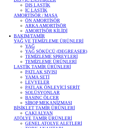
DIŞ LASTİK
İÇ LASTİK
AMORTİSÖR / MAŞA
ÖN AMORTİSÖR
ARKA AMORTİSÖR
AMORTİSÖR KİLİDİ
BAKIM/TAMİR
YAĞ VE TEMİZLEME ÜRÜNLERİ
YAĞ
YAĞ SÖKÜCÜ (DEGREASER)
TEMİZLEME SPREYLERİ
TEMİZLEME ÜRÜNLERİ
LASTİK TAMİR ÜRÜNLERİ
PATLAK SIVISI
YAMA SETİ
LEVYELER
PATLAK ÖNLEYİCİ ŞERİT
SOLÜSYONLAR
BASINÇ ÖLÇER
SİBOP MEKANİZMASI
BİSİKLET TAMİR ÜRÜNLERİ
ÇAKI ALYAN
ATÖLYE TAMİR ÜRÜNLERİ
GENEL ATOLYE ALETLERİ