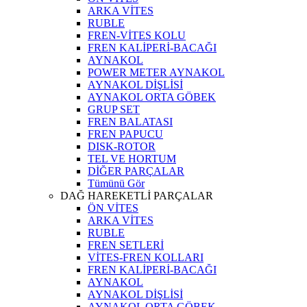
ARKA VİTES
RUBLE
FREN-VİTES KOLU
FREN KALİPERİ-BACAĞI
AYNAKOL
POWER METER AYNAKOL
AYNAKOL DİŞLİSİ
AYNAKOL ORTA GÖBEK
GRUP SET
FREN BALATASI
FREN PAPUCU
DISK-ROTOR
TEL VE HORTUM
DİĞER PARÇALAR
Tümünü Gör
DAĞ HAREKETLİ PARÇALAR
ÖN VİTES
ARKA VİTES
RUBLE
FREN SETLERİ
VİTES-FREN KOLLARI
FREN KALİPERİ-BACAĞI
AYNAKOL
AYNAKOL DİŞLİSİ
AYNAKOL ORTA GÖBEK