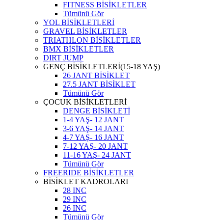
FITNESS BİSİKLETLER
Tümünü Gör
YOL BİSİKLETLERİ
GRAVEL BİSİKLETLER
TRIATHLON BİSİKLETLER
BMX BİSİKLETLER
DIRT JUMP
GENÇ BİSİKLETLERİ(15-18 YAŞ)
26 JANT BİSİKLET
27.5 JANT BİSİKLET
Tümünü Gör
ÇOCUK BİSİKLETLERİ
DENGE BİSİKLETİ
1-4 YAŞ- 12 JANT
3-6 YAŞ- 14 JANT
4-7 YAŞ- 16 JANT
7-12 YAŞ- 20 JANT
11-16 YAŞ- 24 JANT
Tümünü Gör
FREERIDE BİSİKLETLER
BİSİKLET KADROLARI
28 INC
29 INC
26 INC
Tümünü Gör