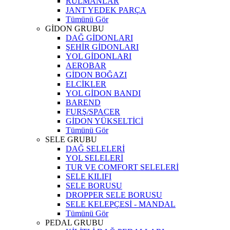
RULMANLAR
JANT YEDEK PARÇA
Tümünü Gör
GİDON GRUBU
DAĞ GİDONLARI
ŞEHİR GİDONLARI
YOL GİDONLARI
AEROBAR
GİDON BOĞAZI
ELCİKLER
YOL GİDON BANDI
BAREND
FURŞ/SPACER
GİDON YÜKSELTİCİ
Tümünü Gör
SELE GRUBU
DAĞ SELELERİ
YOL SELELERİ
TUR VE COMFORT SELELERİ
SELE KILIFI
SELE BORUSU
DROPPER SELE BORUSU
SELE KELEPÇESİ - MANDAL
Tümünü Gör
PEDAL GRUBU