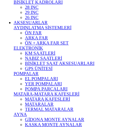
BİSİKLET KADROLARI
28 INC
29 INC
26 INC
AKSESUARLAR
AYDINLATMA SİSTEMLERİ
ÖN FAR
ARKA FAR
ÖN + ARKA FAR SET
ELEKTRONİK
KM SAATLERİ
NABIZ SAATLERİ
BİSİKLET SAAT AKSESUARLARI
GPS ÜNİTESİ
POMPALAR
EL POMPALARI
YER POMPALARI
POMPA PARÇALARI
MATARA-MATARA KAFESLERİ
MATARA KAFESLERİ
MATARALAR
TERMAL MATARALAR
AYNA
GİDONA MONTE AYNALAR
KASKA MONTE AYNALAR