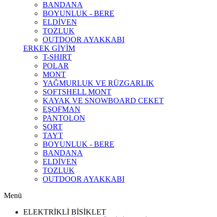
BANDANA
BOYUNLUK - BERE
ELDİVEN
TOZLUK
OUTDOOR AYAKKABI
ERKEK GİYİM
T-SHIRT
POLAR
MONT
YAĞMURLUK VE RÜZGARLIK
SOFTSHELL MONT
KAYAK VE SNOWBOARD CEKET
EŞOFMAN
PANTOLON
ŞORT
TAYT
BOYUNLUK - BERE
BANDANA
ELDİVEN
TOZLUK
OUTDOOR AYAKKABI
Menü
ELEKTRİKLİ BİSİKLET