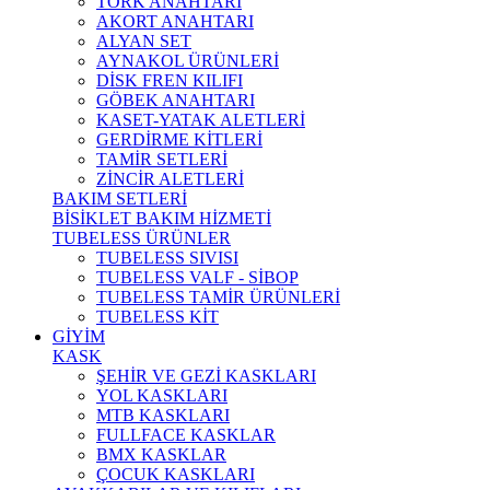
TORK ANAHTARI
AKORT ANAHTARI
ALYAN SET
AYNAKOL ÜRÜNLERİ
DİSK FREN KILIFI
GÖBEK ANAHTARI
KASET-YATAK ALETLERİ
GERDİRME KİTLERİ
TAMİR SETLERİ
ZİNCİR ALETLERİ
BAKIM SETLERİ
BİSİKLET BAKIM HİZMETİ
TUBELESS ÜRÜNLER
TUBELESS SIVISI
TUBELESS VALF - SİBOP
TUBELESS TAMİR ÜRÜNLERİ
TUBELESS KİT
GİYİM
KASK
ŞEHİR VE GEZİ KASKLARI
YOL KASKLARI
MTB KASKLARI
FULLFACE KASKLAR
BMX KASKLAR
ÇOCUK KASKLARI