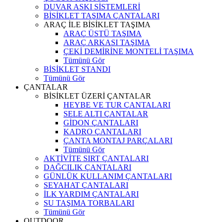
DUVAR ASKI SİSTEMLERİ
BİSİKLET TAŞIMA ÇANTALARI
ARAÇ İLE BİSİKLET TAŞIMA
ARAÇ ÜSTÜ TAŞIMA
ARAÇ ARKASI TAŞIMA
ÇEKİ DEMİRİNE MONTELİ TAŞIMA
Tümünü Gör
BİSİKLET STANDI
Tümünü Gör
ÇANTALAR
BİSİKLET ÜZERİ ÇANTALAR
HEYBE VE TUR ÇANTALARI
SELE ALTI ÇANTALAR
GİDON ÇANTALARI
KADRO ÇANTALARI
ÇANTA MONTAJ PARÇALARI
Tümünü Gör
AKTİVİTE SIRT ÇANTALARI
DAĞCILIK ÇANTALARI
GÜNLÜK KULLANIM ÇANTALARI
SEYAHAT ÇANTALARI
İLK YARDIM ÇANTALARI
SU TAŞIMA TORBALARI
Tümünü Gör
OUTDOOR