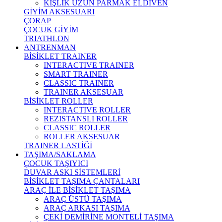
KIŞLIK UZUN PARMAK ELDİVEN
GİYİM AKSESUARI
ÇORAP
ÇOCUK GİYİM
TRIATHLON
ANTRENMAN
BİSİKLET TRAINER
INTERACTIVE TRAINER
SMART TRAINER
CLASSIC TRAINER
TRAINER AKSESUAR
BİSİKLET ROLLER
INTERACTIVE ROLLER
REZISTANSLI ROLLER
CLASSIC ROLLER
ROLLER AKSESUAR
TRAINER LASTİĞİ
TAŞIMA/SAKLAMA
ÇOCUK TAŞIYICI
DUVAR ASKI SİSTEMLERİ
BİSİKLET TAŞIMA ÇANTALARI
ARAÇ İLE BİSİKLET TAŞIMA
ARAÇ ÜSTÜ TAŞIMA
ARAÇ ARKASI TAŞIMA
ÇEKİ DEMİRİNE MONTELİ TAŞIMA