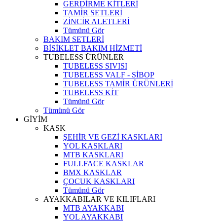
GERDİRME KİTLERİ
TAMİR SETLERİ
ZİNCİR ALETLERİ
Tümünü Gör
BAKIM SETLERİ
BİSİKLET BAKIM HİZMETİ
TUBELESS ÜRÜNLER
TUBELESS SIVISI
TUBELESS VALF - SİBOP
TUBELESS TAMİR ÜRÜNLERİ
TUBELESS KİT
Tümünü Gör
Tümünü Gör
GİYİM
KASK
ŞEHİR VE GEZİ KASKLARI
YOL KASKLARI
MTB KASKLARI
FULLFACE KASKLAR
BMX KASKLAR
ÇOCUK KASKLARI
Tümünü Gör
AYAKKABILAR VE KILIFLARI
MTB AYAKKABI
YOL AYAKKABI