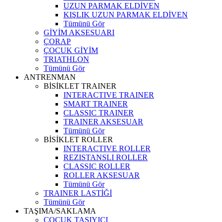
UZUN PARMAK ELDİVEN
KIŞLIK UZUN PARMAK ELDİVEN
Tümünü Gör
GİYİM AKSESUARI
ÇORAP
ÇOCUK GİYİM
TRIATHLON
Tümünü Gör
ANTRENMAN
BİSİKLET TRAINER
INTERACTIVE TRAINER
SMART TRAINER
CLASSIC TRAINER
TRAINER AKSESUAR
Tümünü Gör
BİSİKLET ROLLER
INTERACTIVE ROLLER
REZISTANSLI ROLLER
CLASSIC ROLLER
ROLLER AKSESUAR
Tümünü Gör
TRAINER LASTİĞİ
Tümünü Gör
TAŞIMA/SAKLAMA
ÇOCUK TAŞIYICI