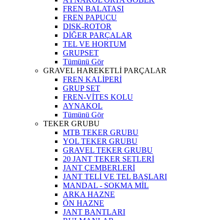
FREN BALATASI
FREN PAPUCU
DISK-ROTOR
DİĞER PARÇALAR
TEL VE HORTUM
GRUPSET
Tümünü Gör
GRAVEL HAREKETLİ PARÇALAR
FREN KALİPERİ
GRUP SET
FREN-VİTES KOLU
AYNAKOL
Tümünü Gör
TEKER GRUBU
MTB TEKER GRUBU
YOL TEKER GRUBU
GRAVEL TEKER GRUBU
20 JANT TEKER SETLERİ
JANT ÇEMBERLERİ
JANT TELİ VE TEL BAŞLARI
MANDAL - SOKMA MİL
ARKA HAZNE
ÖN HAZNE
JANT BANTLARI