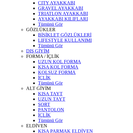
CITY AYAKKABI
GRAVEL AYAKKABI
TRIATLON AYAKKABI
AYAKKABI KILIFLARI
Tümünü Gör
GÖZLÜKLER
BİSİKLET GÖZLÜKLERİ
LIFESTYLE KULLANIMI
Tümünü Gör
DIŞ GİYİM
FORMA / İÇLİK
UZUN KOL FORMA
KISA KOL FORMA
KOLSUZ FORMA
İÇLİK
Tümünü Gör
ALT GİYİM
KISA TAYT
UZUN TAYT
ŞORT
PANTOLON
İÇLİK
Tümünü Gör
ELDİVEN
KISA PARMAK ELDİVEN