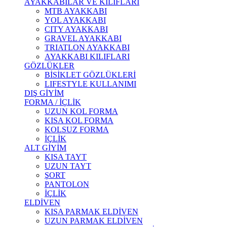
AYAKKABILAR VE KILIFLARI
MTB AYAKKABI
YOL AYAKKABI
CITY AYAKKABI
GRAVEL AYAKKABI
TRIATLON AYAKKABI
AYAKKABI KILIFLARI
GÖZLÜKLER
BİSİKLET GÖZLÜKLERİ
LIFESTYLE KULLANIMI
DIŞ GİYİM
FORMA / İÇLİK
UZUN KOL FORMA
KISA KOL FORMA
KOLSUZ FORMA
İÇLİK
ALT GİYİM
KISA TAYT
UZUN TAYT
ŞORT
PANTOLON
İÇLİK
ELDİVEN
KISA PARMAK ELDİVEN
UZUN PARMAK ELDİVEN