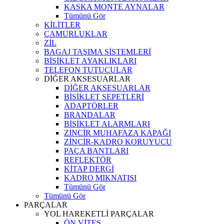
KASKA MONTE AYNALAR
Tümünü Gör
KİLİTLER
ÇAMURLUKLAR
ZİL
BAGAJ TAŞIMA SİSTEMLERİ
BİSİKLET AYAKLIKLARI
TELEFON TUTUCULAR
DİĞER AKSESUARLAR
DİĞER AKSESUARLAR
BİSİKLET SEPETLERİ
ADAPTÖRLER
BRANDALAR
BİSİKLET ALARMLARI
ZİNCİR MUHAFAZA KAPAĞI
ZİNCİR-KADRO KORUYUCU
PAÇA BANTLARI
REFLEKTÖR
KİTAP DERGİ
KADRO MIKNATISI
Tümünü Gör
Tümünü Gör
PARÇALAR
YOL HAREKETLİ PARÇALAR
ÖN VİTES