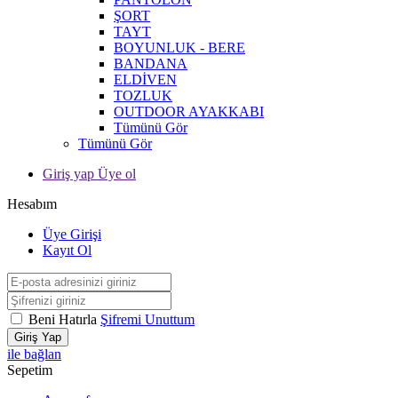
ŞORT
TAYT
BOYUNLUK - BERE
BANDANA
ELDİVEN
TOZLUK
OUTDOOR AYAKKABI
Tümünü Gör
Tümünü Gör
Giriş yap Üye ol
Hesabım
Üye Girişi
Kayıt Ol
Beni Hatırla
Şifremi Unuttum
Giriş Yap
ile bağlan
Sepetim