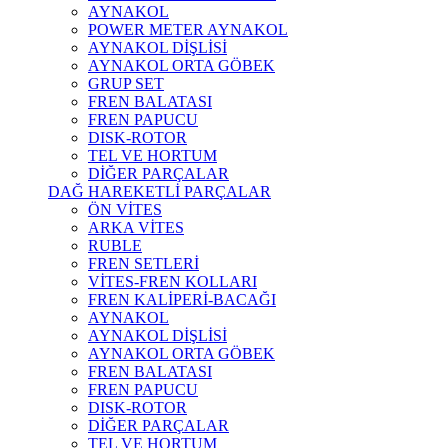
AYNAKOL
POWER METER AYNAKOL
AYNAKOL DİŞLİSİ
AYNAKOL ORTA GÖBEK
GRUP SET
FREN BALATASI
FREN PAPUCU
DISK-ROTOR
TEL VE HORTUM
DİĞER PARÇALAR
DAĞ HAREKETLİ PARÇALAR
ÖN VİTES
ARKA VİTES
RUBLE
FREN SETLERİ
VİTES-FREN KOLLARI
FREN KALİPERİ-BACAĞI
AYNAKOL
AYNAKOL DİŞLİSİ
AYNAKOL ORTA GÖBEK
FREN BALATASI
FREN PAPUCU
DISK-ROTOR
DİĞER PARÇALAR
TEL VE HORTUM