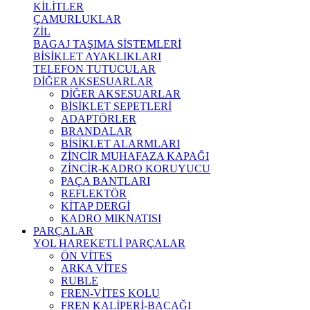
KİLİTLER
ÇAMURLUKLAR
ZİL
BAGAJ TAŞIMA SİSTEMLERİ
BİSİKLET AYAKLIKLARI
TELEFON TUTUCULAR
DİĞER AKSESUARLAR
DİĞER AKSESUARLAR
BİSİKLET SEPETLERİ
ADAPTÖRLER
BRANDALAR
BİSİKLET ALARMLARI
ZİNCİR MUHAFAZA KAPAĞI
ZİNCİR-KADRO KORUYUCU
PAÇA BANTLARI
REFLEKTÖR
KİTAP DERGİ
KADRO MIKNATISI
PARÇALAR
YOL HAREKETLİ PARÇALAR
ÖN VİTES
ARKA VİTES
RUBLE
FREN-VİTES KOLU
FREN KALİPERİ-BACAĞI