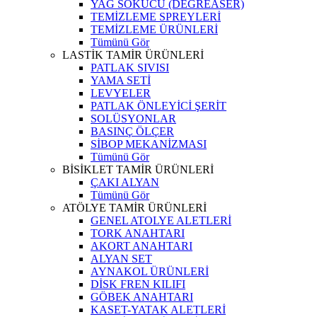
YAĞ SÖKÜCÜ (DEGREASER)
TEMİZLEME SPREYLERİ
TEMİZLEME ÜRÜNLERİ
Tümünü Gör
LASTİK TAMİR ÜRÜNLERİ
PATLAK SIVISI
YAMA SETİ
LEVYELER
PATLAK ÖNLEYİCİ ŞERİT
SOLÜSYONLAR
BASINÇ ÖLÇER
SİBOP MEKANİZMASI
Tümünü Gör
BİSİKLET TAMİR ÜRÜNLERİ
ÇAKI ALYAN
Tümünü Gör
ATÖLYE TAMİR ÜRÜNLERİ
GENEL ATOLYE ALETLERİ
TORK ANAHTARI
AKORT ANAHTARI
ALYAN SET
AYNAKOL ÜRÜNLERİ
DİSK FREN KILIFI
GÖBEK ANAHTARI
KASET-YATAK ALETLERİ