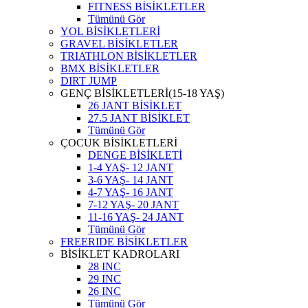
FITNESS BİSİKLETLER
Tümünü Gör
YOL BİSİKLETLERİ
GRAVEL BİSİKLETLER
TRIATHLON BİSİKLETLER
BMX BİSİKLETLER
DIRT JUMP
GENÇ BİSİKLETLERİ(15-18 YAŞ)
26 JANT BİSİKLET
27.5 JANT BİSİKLET
Tümünü Gör
ÇOCUK BİSİKLETLERİ
DENGE BİSİKLETİ
1-4 YAŞ- 12 JANT
3-6 YAŞ- 14 JANT
4-7 YAŞ- 16 JANT
7-12 YAŞ- 20 JANT
11-16 YAŞ- 24 JANT
Tümünü Gör
FREERIDE BİSİKLETLER
BİSİKLET KADROLARI
28 INC
29 INC
26 INC
Tümünü Gör