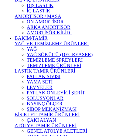
DIŞ LASTİK
İÇ LASTİK
AMORTİSÖR / MAŞA
ÖN AMORTİSÖR
ARKA AMORTİSÖR
AMORTİSÖR KİLİDİ
BAKIM/TAMİR
YAĞ VE TEMİZLEME ÜRÜNLERİ
YAĞ
YAĞ SÖKÜCÜ (DEGREASER)
TEMİZLEME SPREYLERİ
TEMİZLEME ÜRÜNLERİ
LASTİK TAMİR ÜRÜNLERİ
PATLAK SIVISI
YAMA SETİ
LEVYELER
PATLAK ÖNLEYİCİ ŞERİT
SOLÜSYONLAR
BASINÇ ÖLÇER
SİBOP MEKANİZMASI
BİSİKLET TAMİR ÜRÜNLERİ
ÇAKI ALYAN
ATÖLYE TAMİR ÜRÜNLERİ
GENEL ATOLYE ALETLERİ