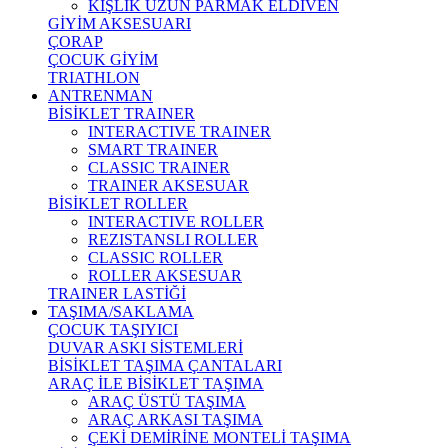
KIŞLIK UZUN PARMAK ELDİVEN
GİYİM AKSESUARI
ÇORAP
ÇOCUK GİYİM
TRIATHLON
ANTRENMAN
BİSİKLET TRAINER
INTERACTIVE TRAINER
SMART TRAINER
CLASSIC TRAINER
TRAINER AKSESUAR
BİSİKLET ROLLER
INTERACTIVE ROLLER
REZISTANSLI ROLLER
CLASSIC ROLLER
ROLLER AKSESUAR
TRAINER LASTİĞİ
TAŞIMA/SAKLAMA
ÇOCUK TAŞIYICI
DUVAR ASKI SİSTEMLERİ
BİSİKLET TAŞIMA ÇANTALARI
ARAÇ İLE BİSİKLET TAŞIMA
ARAÇ ÜSTÜ TAŞIMA
ARAÇ ARKASI TAŞIMA
ÇEKİ DEMİRİNE MONTELİ TAŞIMA