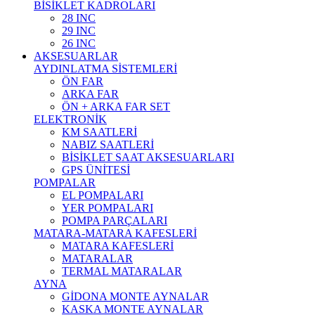
BİSİKLET KADROLARI
28 INC
29 INC
26 INC
AKSESUARLAR
AYDINLATMA SİSTEMLERİ
ÖN FAR
ARKA FAR
ÖN + ARKA FAR SET
ELEKTRONİK
KM SAATLERİ
NABIZ SAATLERİ
BİSİKLET SAAT AKSESUARLARI
GPS ÜNİTESİ
POMPALAR
EL POMPALARI
YER POMPALARI
POMPA PARÇALARI
MATARA-MATARA KAFESLERİ
MATARA KAFESLERİ
MATARALAR
TERMAL MATARALAR
AYNA
GİDONA MONTE AYNALAR
KASKA MONTE AYNALAR