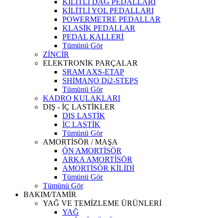
KİLİTLİ DAĞ PEDALLARI
KİLİTLİ YOL PEDALLARI
POWERMETRE PEDALLAR
KLASİK PEDALLAR
PEDAL KALLERİ
Tümünü Gör
ZİNCİR
ELEKTRONİK PARÇALAR
SRAM AXS-ETAP
SHİMANO Di2-STEPS
Tümünü Gör
KADRO KULAKLARI
DIŞ - İÇ LASTİKLER
DIŞ LASTİK
İÇ LASTİK
Tümünü Gör
AMORTİSÖR / MAŞA
ÖN AMORTİSÖR
ARKA AMORTİSÖR
AMORTİSÖR KİLİDİ
Tümünü Gör
Tümünü Gör
BAKIM/TAMİR
YAĞ VE TEMİZLEME ÜRÜNLERİ
YAĞ