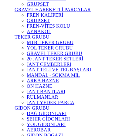
GRUPSET
GRAVEL HAREKETLİ PARÇALAR
FREN KALİPERİ
GRUP SET
FREN-VİTES KOLU
AYNAKOL
TEKER GRUBU
MTB TEKER GRUBU
YOL TEKER GRUBU
GRAVEL TEKER GRUBU
20 JANT TEKER SETLERİ
JANT ÇEMBERLERİ
JANT TELİ VE TEL BAŞLARI
MANDAL - SOKMA MİL
ARKA HAZNE
ÖN HAZNE
JANT BANTLARI
RULMANLAR
JANT YEDEK PARÇA
GİDON GRUBU
DAĞ GİDONLARI
ŞEHİR GİDONLARI
YOL GİDONLARI
AEROBAR
GİDON BOĞAZI