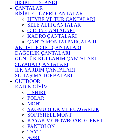
BİSİKLET STANDI
ÇANTALAR
BİSİKLET ÜZERİ ÇANTALAR
HEYBE VE TUR ÇANTALARI
SELE ALTI ÇANTALAR
GİDON ÇANTALARI
KADRO ÇANTALARI
ÇANTA MONTAJ PARÇALARI
AKTİVİTE SIRT ÇANTALARI
DAĞCILIK ÇANTALARI
GÜNLÜK KULLANIM ÇANTALARI
SEYAHAT ÇANTALARI
İLK YARDIM ÇANTALARI
SU TAŞIMA TORBALARI
OUTDOOR
KADIN GİYİM
T-SHİRT
POLAR
MONT
YAĞMURLUK VE RÜZGARLIK
SOFTSHELL MONT
KAYAK VE NOWBOARD CEKET
PANTOLON
TAYT
ŞORT