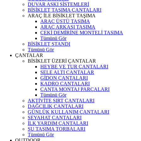
DUVAR ASKI SİSTEMLERİ
BİSİKLET TAŞIMA ÇANTALARI
ARAÇ İLE BİSİKLET TAŞIMA
ARAÇ ÜSTÜ TAŞIMA
ARAÇ ARKASI TAŞIMA
ÇEKİ DEMİRİNE MONTELİ TAŞIMA
Tümünü Gör
BİSİKLET STANDI
Tümünü Gör
ÇANTALAR
BİSİKLET ÜZERİ ÇANTALAR
HEYBE VE TUR ÇANTALARI
SELE ALTI ÇANTALAR
GİDON ÇANTALARI
KADRO ÇANTALARI
ÇANTA MONTAJ PARÇALARI
Tümünü Gör
AKTİVİTE SIRT ÇANTALARI
DAĞCILIK ÇANTALARI
GÜNLÜK KULLANIM ÇANTALARI
SEYAHAT ÇANTALARI
İLK YARDIM ÇANTALARI
SU TAŞIMA TORBALARI
Tümünü Gör
OUTDOOR