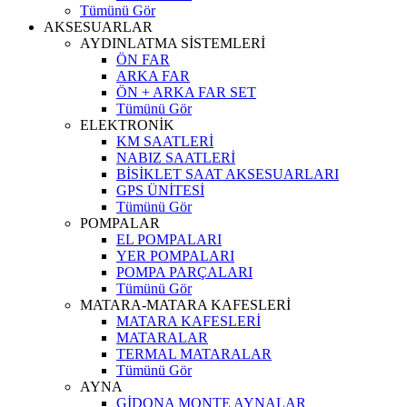
Tümünü Gör
AKSESUARLAR
AYDINLATMA SİSTEMLERİ
ÖN FAR
ARKA FAR
ÖN + ARKA FAR SET
Tümünü Gör
ELEKTRONİK
KM SAATLERİ
NABIZ SAATLERİ
BİSİKLET SAAT AKSESUARLARI
GPS ÜNİTESİ
Tümünü Gör
POMPALAR
EL POMPALARI
YER POMPALARI
POMPA PARÇALARI
Tümünü Gör
MATARA-MATARA KAFESLERİ
MATARA KAFESLERİ
MATARALAR
TERMAL MATARALAR
Tümünü Gör
AYNA
GİDONA MONTE AYNALAR