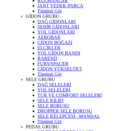
RULMANLAR
JANT YEDEK PARÇA
Tümünü Gör
GİDON GRUBU
DAĞ GİDONLARI
ŞEHİR GİDONLARI
YOL GİDONLARI
AEROBAR
GİDON BOĞAZI
ELCİKLER
YOL GİDON BANDI
BAREND
FURŞ/SPACER
GİDON YÜKSELTİCİ
Tümünü Gör
SELE GRUBU
DAĞ SELELERİ
YOL SELELERİ
TUR VE COMFORT SELELERİ
SELE KILIFI
SELE BORUSU
DROPPER SELE BORUSU
SELE KELEPÇESİ - MANDAL
Tümünü Gör
PEDAL GRUBU