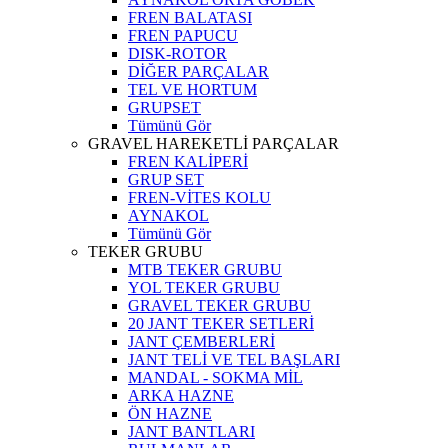
FREN BALATASI
FREN PAPUCU
DISK-ROTOR
DİĞER PARÇALAR
TEL VE HORTUM
GRUPSET
Tümünü Gör
GRAVEL HAREKETLİ PARÇALAR
FREN KALİPERİ
GRUP SET
FREN-VİTES KOLU
AYNAKOL
Tümünü Gör
TEKER GRUBU
MTB TEKER GRUBU
YOL TEKER GRUBU
GRAVEL TEKER GRUBU
20 JANT TEKER SETLERİ
JANT ÇEMBERLERİ
JANT TELİ VE TEL BAŞLARI
MANDAL - SOKMA MİL
ARKA HAZNE
ÖN HAZNE
JANT BANTLARI