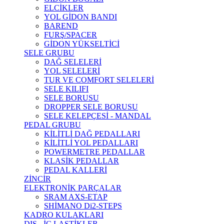
ELCİKLER
YOL GİDON BANDI
BAREND
FURŞ/SPACER
GİDON YÜKSELTİCİ
SELE GRUBU
DAĞ SELELERİ
YOL SELELERİ
TUR VE COMFORT SELELERİ
SELE KILIFI
SELE BORUSU
DROPPER SELE BORUSU
SELE KELEPÇESİ - MANDAL
PEDAL GRUBU
KİLİTLİ DAĞ PEDALLARI
KİLİTLİ YOL PEDALLARI
POWERMETRE PEDALLAR
KLASİK PEDALLAR
PEDAL KALLERİ
ZİNCİR
ELEKTRONİK PARÇALAR
SRAM AXS-ETAP
SHİMANO Di2-STEPS
KADRO KULAKLARI
DIŞ - İÇ LASTİKLER