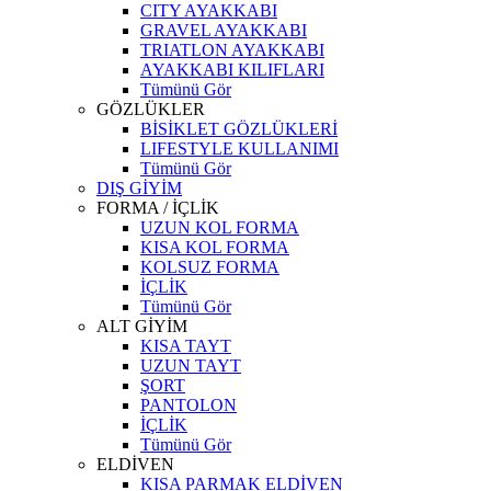
CITY AYAKKABI
GRAVEL AYAKKABI
TRIATLON AYAKKABI
AYAKKABI KILIFLARI
Tümünü Gör
GÖZLÜKLER
BİSİKLET GÖZLÜKLERİ
LIFESTYLE KULLANIMI
Tümünü Gör
DIŞ GİYİM
FORMA / İÇLİK
UZUN KOL FORMA
KISA KOL FORMA
KOLSUZ FORMA
İÇLİK
Tümünü Gör
ALT GİYİM
KISA TAYT
UZUN TAYT
ŞORT
PANTOLON
İÇLİK
Tümünü Gör
ELDİVEN
KISA PARMAK ELDİVEN