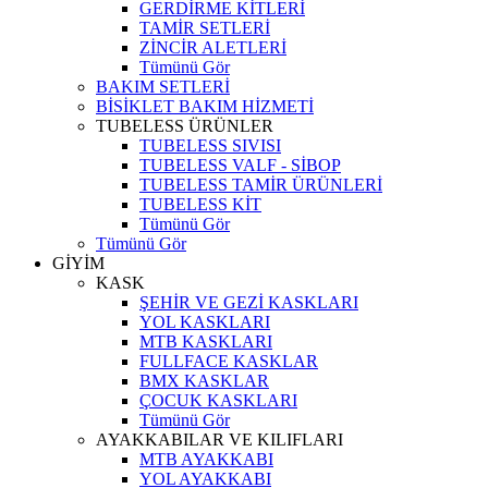
GERDİRME KİTLERİ
TAMİR SETLERİ
ZİNCİR ALETLERİ
Tümünü Gör
BAKIM SETLERİ
BİSİKLET BAKIM HİZMETİ
TUBELESS ÜRÜNLER
TUBELESS SIVISI
TUBELESS VALF - SİBOP
TUBELESS TAMİR ÜRÜNLERİ
TUBELESS KİT
Tümünü Gör
Tümünü Gör
GİYİM
KASK
ŞEHİR VE GEZİ KASKLARI
YOL KASKLARI
MTB KASKLARI
FULLFACE KASKLAR
BMX KASKLAR
ÇOCUK KASKLARI
Tümünü Gör
AYAKKABILAR VE KILIFLARI
MTB AYAKKABI
YOL AYAKKABI