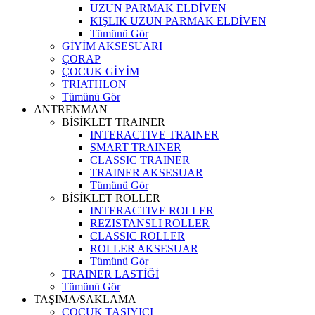
UZUN PARMAK ELDİVEN
KIŞLIK UZUN PARMAK ELDİVEN
Tümünü Gör
GİYİM AKSESUARI
ÇORAP
ÇOCUK GİYİM
TRIATHLON
Tümünü Gör
ANTRENMAN
BİSİKLET TRAINER
INTERACTIVE TRAINER
SMART TRAINER
CLASSIC TRAINER
TRAINER AKSESUAR
Tümünü Gör
BİSİKLET ROLLER
INTERACTIVE ROLLER
REZISTANSLI ROLLER
CLASSIC ROLLER
ROLLER AKSESUAR
Tümünü Gör
TRAINER LASTİĞİ
Tümünü Gör
TAŞIMA/SAKLAMA
ÇOCUK TAŞIYICI