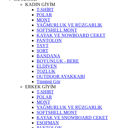
KADIN GİYİM
T-SHİRT
POLAR
MONT
YAĞMURLUK VE RÜZGARLIK
SOFTSHELL MONT
KAYAK VE NOWBOARD CEKET
PANTOLON
TAYT
ŞORT
BANDANA
BOYUNLUK - BERE
ELDİVEN
TOZLUK
OUTDOOR AYAKKABI
Tümünü Gör
ERKEK GİYİM
T-SHIRT
POLAR
MONT
YAĞMURLUK VE RÜZGARLIK
SOFTSHELL MONT
KAYAK VE SNOWBOARD CEKET
EŞOFMAN
PANTOLON