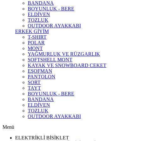
BANDANA
BOYUNLUK - BERE
ELDİVEN
TOZLUK
OUTDOOR AYAKKABI
ERKEK GİYİM
T-SHIRT
POLAR
MONT
YAĞMURLUK VE RÜZGARLIK
SOFTSHELL MONT
KAYAK VE SNOWBOARD CEKET
EŞOFMAN
PANTOLON
ŞORT
TAYT
BOYUNLUK - BERE
BANDANA
ELDİVEN
TOZLUK
OUTDOOR AYAKKABI
Menü
ELEKTRİKLİ BİSİKLET