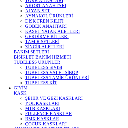
TORK ANAHTARI
AKORT ANAHTARI
ALYAN SET
AYNAKOL ÜRÜNLERİ
DİSK FREN KILIFI
GÖBEK ANAHTARI
KASET-YATAK ALETLERİ
GERDİRME KİTLERİ
TAMİR SETLERİ
ZİNCİR ALETLERİ
BAKIM SETLERİ
BİSİKLET BAKIM HİZMETİ
TUBELESS ÜRÜNLER
TUBELESS SIVISI
TUBELESS VALF - SİBOP
TUBELESS TAMİR ÜRÜNLERİ
TUBELESS KİT
GİYİM
KASK
ŞEHİR VE GEZİ KASKLARI
YOL KASKLARI
MTB KASKLARI
FULLFACE KASKLAR
BMX KASKLAR
ÇOCUK KASKLARI