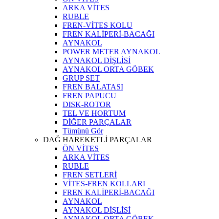
ARKA VİTES
RUBLE
FREN-VİTES KOLU
FREN KALİPERİ-BACAĞI
AYNAKOL
POWER METER AYNAKOL
AYNAKOL DİŞLİSİ
AYNAKOL ORTA GÖBEK
GRUP SET
FREN BALATASI
FREN PAPUCU
DISK-ROTOR
TEL VE HORTUM
DİĞER PARÇALAR
Tümünü Gör
DAĞ HAREKETLİ PARÇALAR
ÖN VİTES
ARKA VİTES
RUBLE
FREN SETLERİ
VİTES-FREN KOLLARI
FREN KALİPERİ-BACAĞI
AYNAKOL
AYNAKOL DİŞLİSİ
AYNAKOL ORTA GÖBEK