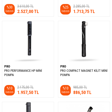
3.610,00
TL
2.285,00
TL
%
30
%
25
2.527,00
TL
1.713,75
TL
İndirim
İndirim
PRO
PRO
PRO PERFORMANCE HP MİNİ
PRO COMPACT MAGNET KİLİT MİNİ
POMPA
POMPA
2.175,00
TL
985,00
TL
%
10
%
10
1.957,50
TL
886,50
TL
İndirim
İndirim