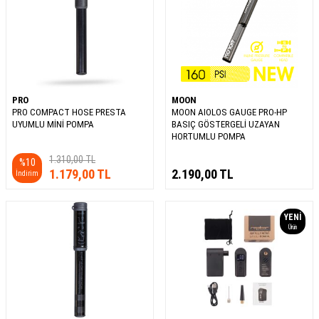
PRO
MOON
PRO COMPACT HOSE PRESTA
MOON AIOLOS GAUGE PRO-HP
UYUMLU MİNİ POMPA
BASIÇ GÖSTERGELİ UZAYAN
HORTUMLU POMPA
1.310,00
TL
%
10
1.179,00
TL
2.190,00
TL
İndirim
YENI
Ürün