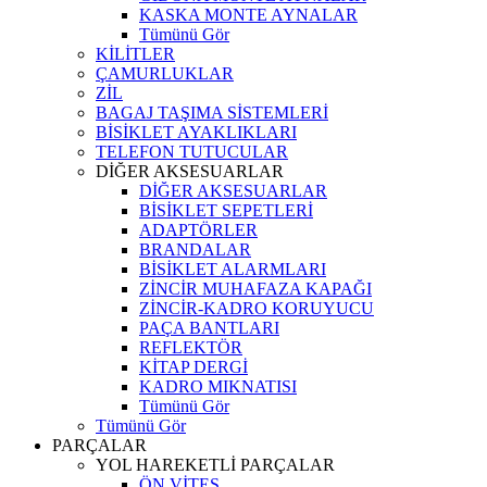
KASKA MONTE AYNALAR
Tümünü Gör
KİLİTLER
ÇAMURLUKLAR
ZİL
BAGAJ TAŞIMA SİSTEMLERİ
BİSİKLET AYAKLIKLARI
TELEFON TUTUCULAR
DİĞER AKSESUARLAR
DİĞER AKSESUARLAR
BİSİKLET SEPETLERİ
ADAPTÖRLER
BRANDALAR
BİSİKLET ALARMLARI
ZİNCİR MUHAFAZA KAPAĞI
ZİNCİR-KADRO KORUYUCU
PAÇA BANTLARI
REFLEKTÖR
KİTAP DERGİ
KADRO MIKNATISI
Tümünü Gör
Tümünü Gör
PARÇALAR
YOL HAREKETLİ PARÇALAR
ÖN VİTES