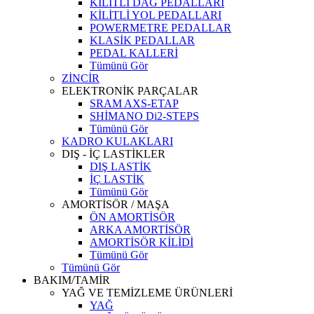
KİLİTLİ DAĞ PEDALLARI
KİLİTLİ YOL PEDALLARI
POWERMETRE PEDALLAR
KLASİK PEDALLAR
PEDAL KALLERİ
Tümünü Gör
ZİNCİR
ELEKTRONİK PARÇALAR
SRAM AXS-ETAP
SHİMANO Di2-STEPS
Tümünü Gör
KADRO KULAKLARI
DIŞ - İÇ LASTİKLER
DIŞ LASTİK
İÇ LASTİK
Tümünü Gör
AMORTİSÖR / MAŞA
ÖN AMORTİSÖR
ARKA AMORTİSÖR
AMORTİSÖR KİLİDİ
Tümünü Gör
Tümünü Gör
BAKIM/TAMİR
YAĞ VE TEMİZLEME ÜRÜNLERİ
YAĞ