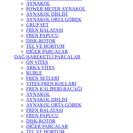
AYNAKOL
POWER METER AYNAKOL
AYNAKOL DİŞLİSİ
AYNAKOL ORTA GÖBEK
GRUP SET
FREN BALATASI
FREN PAPUCU
DISK-ROTOR
TEL VE HORTUM
DİĞER PARÇALAR
DAĞ HAREKETLİ PARÇALAR
ÖN VİTES
ARKA VİTES
RUBLE
FREN SETLERİ
VİTES-FREN KOLLARI
FREN KALİPERİ-BACAĞI
AYNAKOL
AYNAKOL DİŞLİSİ
AYNAKOL ORTA GÖBEK
FREN BALATASI
FREN PAPUCU
DISK-ROTOR
DİĞER PARÇALAR
TEL VE HORTUM