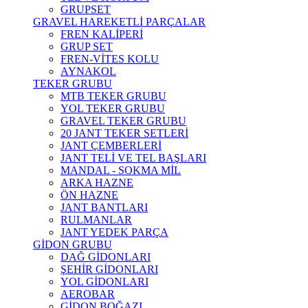
GRUPSET
GRAVEL HAREKETLİ PARÇALAR
FREN KALİPERİ
GRUP SET
FREN-VİTES KOLU
AYNAKOL
TEKER GRUBU
MTB TEKER GRUBU
YOL TEKER GRUBU
GRAVEL TEKER GRUBU
20 JANT TEKER SETLERİ
JANT ÇEMBERLERİ
JANT TELİ VE TEL BAŞLARI
MANDAL - SOKMA MİL
ARKA HAZNE
ÖN HAZNE
JANT BANTLARI
RULMANLAR
JANT YEDEK PARÇA
GİDON GRUBU
DAĞ GİDONLARI
ŞEHİR GİDONLARI
YOL GİDONLARI
AEROBAR
GİDON BOĞAZI