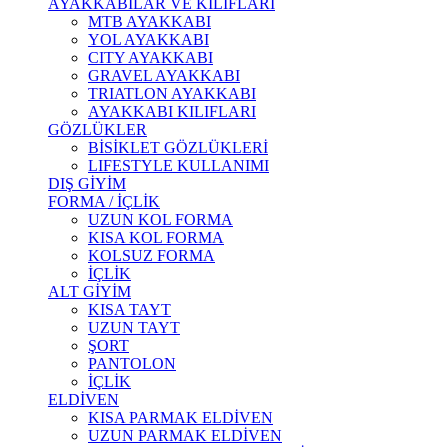
AYAKKABILAR VE KILIFLARI
MTB AYAKKABI
YOL AYAKKABI
CITY AYAKKABI
GRAVEL AYAKKABI
TRIATLON AYAKKABI
AYAKKABI KILIFLARI
GÖZLÜKLER
BİSİKLET GÖZLÜKLERİ
LIFESTYLE KULLANIMI
DIŞ GİYİM
FORMA / İÇLİK
UZUN KOL FORMA
KISA KOL FORMA
KOLSUZ FORMA
İÇLİK
ALT GİYİM
KISA TAYT
UZUN TAYT
ŞORT
PANTOLON
İÇLİK
ELDİVEN
KISA PARMAK ELDİVEN
UZUN PARMAK ELDİVEN