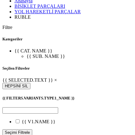
Anasayfa
BİSİKLET PARÇALARI
YOL HAREKETLİ PARÇALAR
RUBLE
Filtre
Kategoriler
{{ CAT. NAME }}
{{ SUB. NAME }}
Seçilen Filtreler
{{ SELECTED.TEXT }} ×
HEPSİNİ SİL
{{ FILTERS.VARIANTS.TYPE1_NAME }}
{{ V1.NAME }}
Seçimi Filtrele