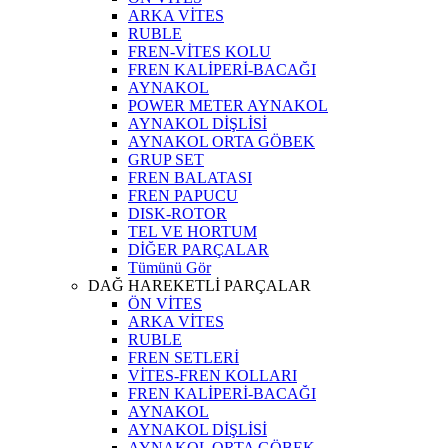
ARKA VİTES
RUBLE
FREN-VİTES KOLU
FREN KALİPERİ-BACAĞI
AYNAKOL
POWER METER AYNAKOL
AYNAKOL DİŞLİSİ
AYNAKOL ORTA GÖBEK
GRUP SET
FREN BALATASI
FREN PAPUCU
DISK-ROTOR
TEL VE HORTUM
DİĞER PARÇALAR
Tümünü Gör
DAĞ HAREKETLİ PARÇALAR
ÖN VİTES
ARKA VİTES
RUBLE
FREN SETLERİ
VİTES-FREN KOLLARI
FREN KALİPERİ-BACAĞI
AYNAKOL
AYNAKOL DİŞLİSİ
AYNAKOL ORTA GÖBEK