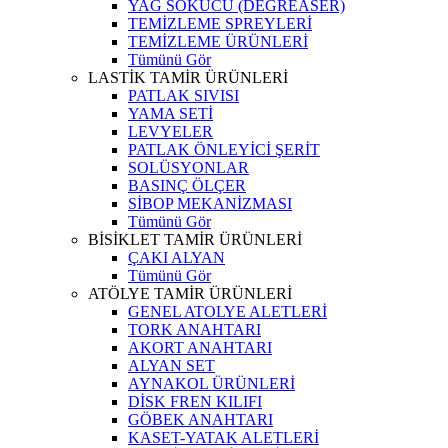
YAĞ SÖKÜCÜ (DEGREASER)
TEMİZLEME SPREYLERİ
TEMİZLEME ÜRÜNLERİ
Tümünü Gör
LASTİK TAMİR ÜRÜNLERİ
PATLAK SIVISI
YAMA SETİ
LEVYELER
PATLAK ÖNLEYİCİ ŞERİT
SOLÜSYONLAR
BASINÇ ÖLÇER
SİBOP MEKANİZMASI
Tümünü Gör
BİSİKLET TAMİR ÜRÜNLERİ
ÇAKI ALYAN
Tümünü Gör
ATÖLYE TAMİR ÜRÜNLERİ
GENEL ATOLYE ALETLERİ
TORK ANAHTARI
AKORT ANAHTARI
ALYAN SET
AYNAKOL ÜRÜNLERİ
DİSK FREN KILIFI
GÖBEK ANAHTARI
KASET-YATAK ALETLERİ