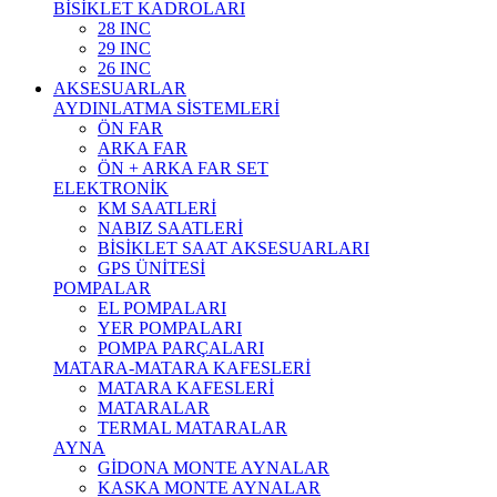
BİSİKLET KADROLARI
28 INC
29 INC
26 INC
AKSESUARLAR
AYDINLATMA SİSTEMLERİ
ÖN FAR
ARKA FAR
ÖN + ARKA FAR SET
ELEKTRONİK
KM SAATLERİ
NABIZ SAATLERİ
BİSİKLET SAAT AKSESUARLARI
GPS ÜNİTESİ
POMPALAR
EL POMPALARI
YER POMPALARI
POMPA PARÇALARI
MATARA-MATARA KAFESLERİ
MATARA KAFESLERİ
MATARALAR
TERMAL MATARALAR
AYNA
GİDONA MONTE AYNALAR
KASKA MONTE AYNALAR