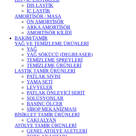
DIŞ LASTİK
İÇ LASTİK
AMORTİSÖR / MAŞA
ÖN AMORTİSÖR
ARKA AMORTİSÖR
AMORTİSÖR KİLİDİ
BAKIM/TAMİR
YAĞ VE TEMİZLEME ÜRÜNLERİ
YAĞ
YAĞ SÖKÜCÜ (DEGREASER)
TEMİZLEME SPREYLERİ
TEMİZLEME ÜRÜNLERİ
LASTİK TAMİR ÜRÜNLERİ
PATLAK SIVISI
YAMA SETİ
LEVYELER
PATLAK ÖNLEYİCİ ŞERİT
SOLÜSYONLAR
BASINÇ ÖLÇER
SİBOP MEKANİZMASI
BİSİKLET TAMİR ÜRÜNLERİ
ÇAKI ALYAN
ATÖLYE TAMİR ÜRÜNLERİ
GENEL ATOLYE ALETLERİ