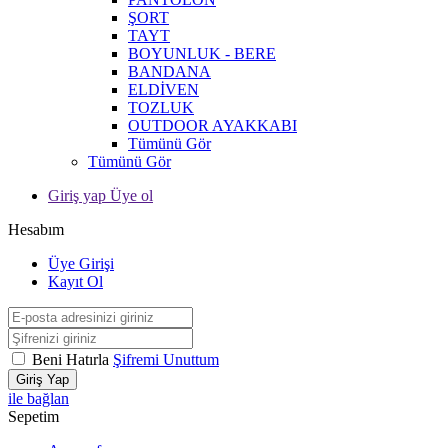
ŞORT
TAYT
BOYUNLUK - BERE
BANDANA
ELDİVEN
TOZLUK
OUTDOOR AYAKKABI
Tümünü Gör
Tümünü Gör
Giriş yap Üye ol
Hesabım
Üye Girişi
Kayıt Ol
Beni Hatırla
Şifremi Unuttum
Giriş Yap
ile bağlan
Sepetim