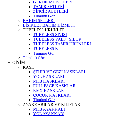
GERDİRME KİTLERİ
TAMİR SETLERİ
ZİNCİR ALETLERİ
Tümünü Gör
BAKIM SETLERİ
BİSİKLET BAKIM HİZMETİ
TUBELESS ÜRÜNLER
TUBELESS SIVISI
TUBELESS VALF - SİBOP
TUBELESS TAMİR ÜRÜNLERİ
TUBELESS KİT
Tümünü Gör
Tümünü Gör
GİYİM
KASK
ŞEHİR VE GEZİ KASKLARI
YOL KASKLARI
MTB KASKLARI
FULLFACE KASKLAR
BMX KASKLAR
ÇOCUK KASKLARI
Tümünü Gör
AYAKKABILAR VE KILIFLARI
MTB AYAKKABI
YOL AYAKKABI