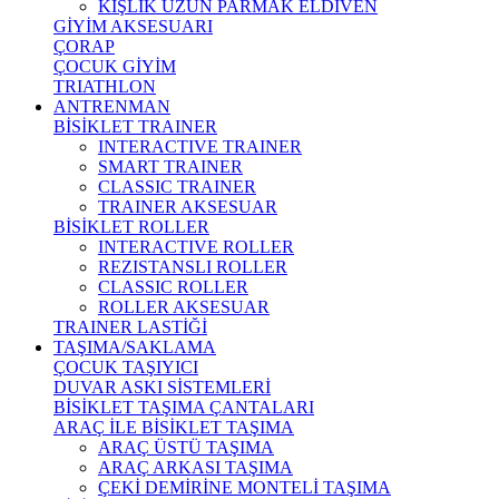
KIŞLIK UZUN PARMAK ELDİVEN
GİYİM AKSESUARI
ÇORAP
ÇOCUK GİYİM
TRIATHLON
ANTRENMAN
BİSİKLET TRAINER
INTERACTIVE TRAINER
SMART TRAINER
CLASSIC TRAINER
TRAINER AKSESUAR
BİSİKLET ROLLER
INTERACTIVE ROLLER
REZISTANSLI ROLLER
CLASSIC ROLLER
ROLLER AKSESUAR
TRAINER LASTİĞİ
TAŞIMA/SAKLAMA
ÇOCUK TAŞIYICI
DUVAR ASKI SİSTEMLERİ
BİSİKLET TAŞIMA ÇANTALARI
ARAÇ İLE BİSİKLET TAŞIMA
ARAÇ ÜSTÜ TAŞIMA
ARAÇ ARKASI TAŞIMA
ÇEKİ DEMİRİNE MONTELİ TAŞIMA