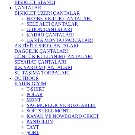
BİSİKLET STANDI
ÇANTALAR
BİSİKLET ÜZERİ ÇANTALAR
HEYBE VE TUR ÇANTALARI
SELE ALTI ÇANTALAR
GİDON ÇANTALARI
KADRO ÇANTALARI
ÇANTA MONTAJ PARÇALARI
AKTİVİTE SIRT ÇANTALARI
DAĞCILIK ÇANTALARI
GÜNLÜK KULLANIM ÇANTALARI
SEYAHAT ÇANTALARI
İLK YARDIM ÇANTALARI
SU TAŞIMA TORBALARI
OUTDOOR
KADIN GİYİM
T-SHİRT
POLAR
MONT
YAĞMURLUK VE RÜZGARLIK
SOFTSHELL MONT
KAYAK VE NOWBOARD CEKET
PANTOLON
TAYT
ŞORT