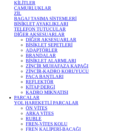
KİLİTLER
ÇAMURLUKLAR
ZİL
BAGAJ TAŞIMA SİSTEMLERİ
BİSİKLET AYAKLIKLARI
TELEFON TUTUCULAR
DİĞER AKSESUARLAR
DİĞER AKSESUARLAR
BİSİKLET SEPETLERİ
ADAPTÖRLER
BRANDALAR
BİSİKLET ALARMLARI
ZİNCİR MUHAFAZA KAPAĞI
ZİNCİR-KADRO KORUYUCU
PAÇA BANTLARI
REFLEKTÖR
KİTAP DERGİ
KADRO MIKNATISI
PARÇALAR
YOL HAREKETLİ PARÇALAR
ÖN VİTES
ARKA VİTES
RUBLE
FREN-VİTES KOLU
FREN KALİPERİ-BACAĞI