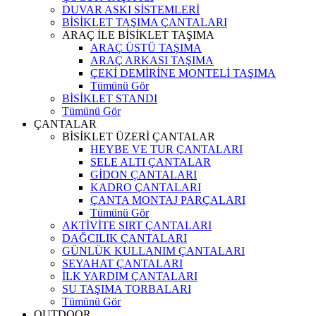
DUVAR ASKI SİSTEMLERİ
BİSİKLET TAŞIMA ÇANTALARI
ARAÇ İLE BİSİKLET TAŞIMA
ARAÇ ÜSTÜ TAŞIMA
ARAÇ ARKASI TAŞIMA
ÇEKİ DEMİRİNE MONTELİ TAŞIMA
Tümünü Gör
BİSİKLET STANDI
Tümünü Gör
ÇANTALAR
BİSİKLET ÜZERİ ÇANTALAR
HEYBE VE TUR ÇANTALARI
SELE ALTI ÇANTALAR
GİDON ÇANTALARI
KADRO ÇANTALARI
ÇANTA MONTAJ PARÇALARI
Tümünü Gör
AKTİVİTE SIRT ÇANTALARI
DAĞCILIK ÇANTALARI
GÜNLÜK KULLANIM ÇANTALARI
SEYAHAT ÇANTALARI
İLK YARDIM ÇANTALARI
SU TAŞIMA TORBALARI
Tümünü Gör
OUTDOOR