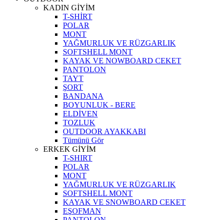
KADIN GİYİM
T-SHİRT
POLAR
MONT
YAĞMURLUK VE RÜZGARLIK
SOFTSHELL MONT
KAYAK VE NOWBOARD CEKET
PANTOLON
TAYT
ŞORT
BANDANA
BOYUNLUK - BERE
ELDİVEN
TOZLUK
OUTDOOR AYAKKABI
Tümünü Gör
ERKEK GİYİM
T-SHIRT
POLAR
MONT
YAĞMURLUK VE RÜZGARLIK
SOFTSHELL MONT
KAYAK VE SNOWBOARD CEKET
EŞOFMAN
PANTOLON