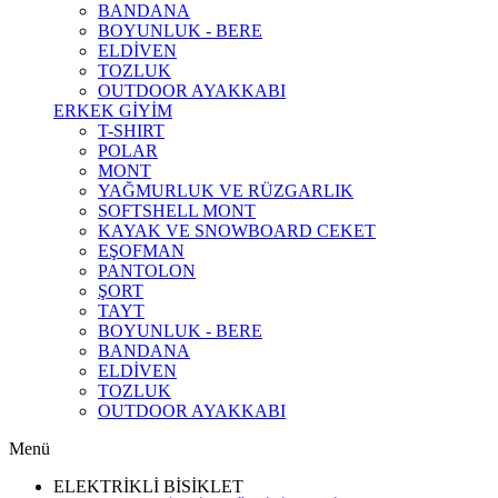
BANDANA
BOYUNLUK - BERE
ELDİVEN
TOZLUK
OUTDOOR AYAKKABI
ERKEK GİYİM
T-SHIRT
POLAR
MONT
YAĞMURLUK VE RÜZGARLIK
SOFTSHELL MONT
KAYAK VE SNOWBOARD CEKET
EŞOFMAN
PANTOLON
ŞORT
TAYT
BOYUNLUK - BERE
BANDANA
ELDİVEN
TOZLUK
OUTDOOR AYAKKABI
Menü
ELEKTRİKLİ BİSİKLET