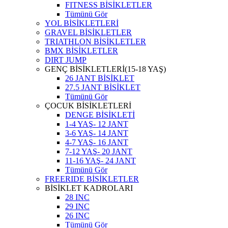
FITNESS BİSİKLETLER
Tümünü Gör
YOL BİSİKLETLERİ
GRAVEL BİSİKLETLER
TRIATHLON BİSİKLETLER
BMX BİSİKLETLER
DIRT JUMP
GENÇ BİSİKLETLERİ(15-18 YAŞ)
26 JANT BİSİKLET
27.5 JANT BİSİKLET
Tümünü Gör
ÇOCUK BİSİKLETLERİ
DENGE BİSİKLETİ
1-4 YAŞ- 12 JANT
3-6 YAŞ- 14 JANT
4-7 YAŞ- 16 JANT
7-12 YAŞ- 20 JANT
11-16 YAŞ- 24 JANT
Tümünü Gör
FREERIDE BİSİKLETLER
BİSİKLET KADROLARI
28 INC
29 INC
26 INC
Tümünü Gör