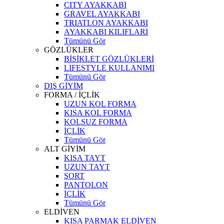
CITY AYAKKABI
GRAVEL AYAKKABI
TRIATLON AYAKKABI
AYAKKABI KILIFLARI
Tümünü Gör
GÖZLÜKLER
BİSİKLET GÖZLÜKLERİ
LIFESTYLE KULLANIMI
Tümünü Gör
DIŞ GİYİM
FORMA / İÇLİK
UZUN KOL FORMA
KISA KOL FORMA
KOLSUZ FORMA
İÇLİK
Tümünü Gör
ALT GİYİM
KISA TAYT
UZUN TAYT
ŞORT
PANTOLON
İÇLİK
Tümünü Gör
ELDİVEN
KISA PARMAK ELDİVEN