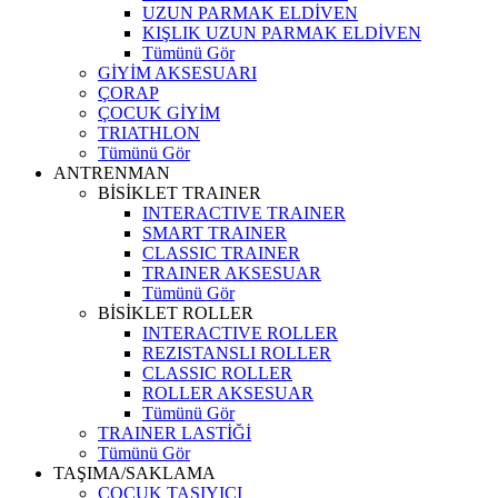
UZUN PARMAK ELDİVEN
KIŞLIK UZUN PARMAK ELDİVEN
Tümünü Gör
GİYİM AKSESUARI
ÇORAP
ÇOCUK GİYİM
TRIATHLON
Tümünü Gör
ANTRENMAN
BİSİKLET TRAINER
INTERACTIVE TRAINER
SMART TRAINER
CLASSIC TRAINER
TRAINER AKSESUAR
Tümünü Gör
BİSİKLET ROLLER
INTERACTIVE ROLLER
REZISTANSLI ROLLER
CLASSIC ROLLER
ROLLER AKSESUAR
Tümünü Gör
TRAINER LASTİĞİ
Tümünü Gör
TAŞIMA/SAKLAMA
ÇOCUK TAŞIYICI