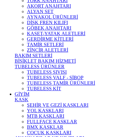
TORK ANAHTARI
AKORT ANAHTARI
ALYAN SET
AYNAKOL ÜRÜNLERİ
DİSK FREN KILIFI
GÖBEK ANAHTARI
KASET-YATAK ALETLERİ
GERDİRME KİTLERİ
TAMİR SETLERİ
ZİNCİR ALETLERİ
BAKIM SETLERİ
BİSİKLET BAKIM HİZMETİ
TUBELESS ÜRÜNLER
TUBELESS SIVISI
TUBELESS VALF - SİBOP
TUBELESS TAMİR ÜRÜNLERİ
TUBELESS KİT
GİYİM
KASK
ŞEHİR VE GEZİ KASKLARI
YOL KASKLARI
MTB KASKLARI
FULLFACE KASKLAR
BMX KASKLAR
ÇOCUK KASKLARI