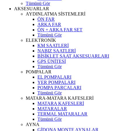
Tümünü Gör
AKSESUARLAR
AYDINLATMA SİSTEMLERİ
ÖN FAR
ARKA FAR
ÖN + ARKA FAR SET
Tümünü Gör
ELEKTRONİK
KM SAATLERİ
NABIZ SAATLERİ
BİSİKLET SAAT AKSESUARLARI
GPS ÜNİTESİ
Tümünü Gör
POMPALAR
EL POMPALARI
YER POMPALARI
POMPA PARÇALARI
Tümünü Gör
MATARA-MATARA KAFESLERİ
MATARA KAFESLERİ
MATARALAR
TERMAL MATARALAR
Tümünü Gör
AYNA
GİDONA MONTE AYNALAR