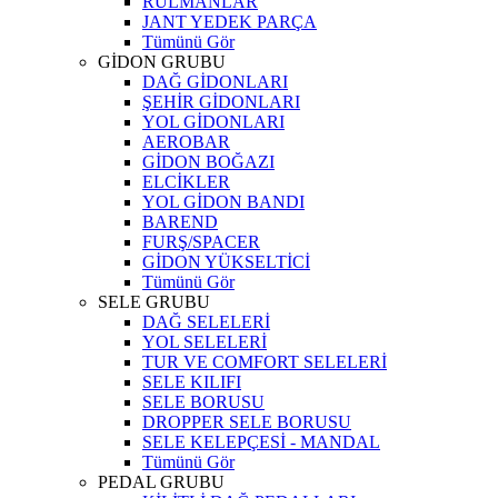
RULMANLAR
JANT YEDEK PARÇA
Tümünü Gör
GİDON GRUBU
DAĞ GİDONLARI
ŞEHİR GİDONLARI
YOL GİDONLARI
AEROBAR
GİDON BOĞAZI
ELCİKLER
YOL GİDON BANDI
BAREND
FURŞ/SPACER
GİDON YÜKSELTİCİ
Tümünü Gör
SELE GRUBU
DAĞ SELELERİ
YOL SELELERİ
TUR VE COMFORT SELELERİ
SELE KILIFI
SELE BORUSU
DROPPER SELE BORUSU
SELE KELEPÇESİ - MANDAL
Tümünü Gör
PEDAL GRUBU