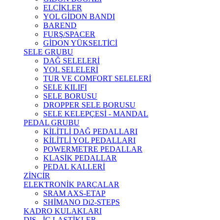
ELCİKLER
YOL GİDON BANDI
BAREND
FURŞ/SPACER
GİDON YÜKSELTİCİ
SELE GRUBU
DAĞ SELELERİ
YOL SELELERİ
TUR VE COMFORT SELELERİ
SELE KILIFI
SELE BORUSU
DROPPER SELE BORUSU
SELE KELEPÇESİ - MANDAL
PEDAL GRUBU
KİLİTLİ DAĞ PEDALLARI
KİLİTLİ YOL PEDALLARI
POWERMETRE PEDALLAR
KLASİK PEDALLAR
PEDAL KALLERİ
ZİNCİR
ELEKTRONİK PARÇALAR
SRAM AXS-ETAP
SHİMANO Di2-STEPS
KADRO KULAKLARI
DIŞ - İÇ LASTİKLER