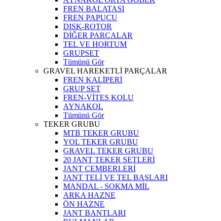
FREN BALATASI
FREN PAPUCU
DISK-ROTOR
DİĞER PARÇALAR
TEL VE HORTUM
GRUPSET
Tümünü Gör
GRAVEL HAREKETLİ PARÇALAR
FREN KALİPERİ
GRUP SET
FREN-VİTES KOLU
AYNAKOL
Tümünü Gör
TEKER GRUBU
MTB TEKER GRUBU
YOL TEKER GRUBU
GRAVEL TEKER GRUBU
20 JANT TEKER SETLERİ
JANT ÇEMBERLERİ
JANT TELİ VE TEL BAŞLARI
MANDAL - SOKMA MİL
ARKA HAZNE
ÖN HAZNE
JANT BANTLARI