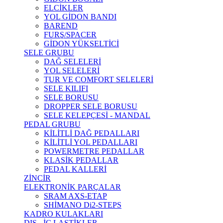
ELCİKLER
YOL GİDON BANDI
BAREND
FURŞ/SPACER
GİDON YÜKSELTİCİ
SELE GRUBU
DAĞ SELELERİ
YOL SELELERİ
TUR VE COMFORT SELELERİ
SELE KILIFI
SELE BORUSU
DROPPER SELE BORUSU
SELE KELEPÇESİ - MANDAL
PEDAL GRUBU
KİLİTLİ DAĞ PEDALLARI
KİLİTLİ YOL PEDALLARI
POWERMETRE PEDALLAR
KLASİK PEDALLAR
PEDAL KALLERİ
ZİNCİR
ELEKTRONİK PARÇALAR
SRAM AXS-ETAP
SHİMANO Di2-STEPS
KADRO KULAKLARI
DIŞ - İÇ LASTİKLER