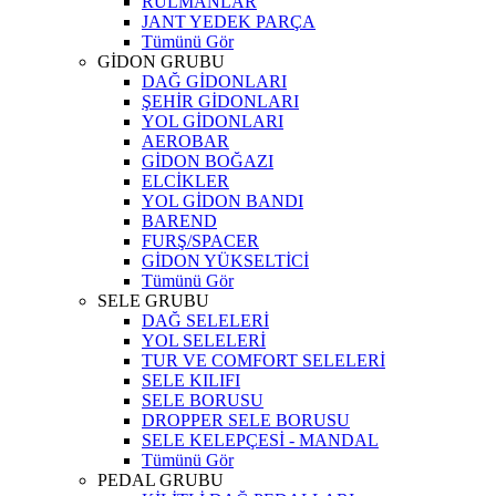
RULMANLAR
JANT YEDEK PARÇA
Tümünü Gör
GİDON GRUBU
DAĞ GİDONLARI
ŞEHİR GİDONLARI
YOL GİDONLARI
AEROBAR
GİDON BOĞAZI
ELCİKLER
YOL GİDON BANDI
BAREND
FURŞ/SPACER
GİDON YÜKSELTİCİ
Tümünü Gör
SELE GRUBU
DAĞ SELELERİ
YOL SELELERİ
TUR VE COMFORT SELELERİ
SELE KILIFI
SELE BORUSU
DROPPER SELE BORUSU
SELE KELEPÇESİ - MANDAL
Tümünü Gör
PEDAL GRUBU