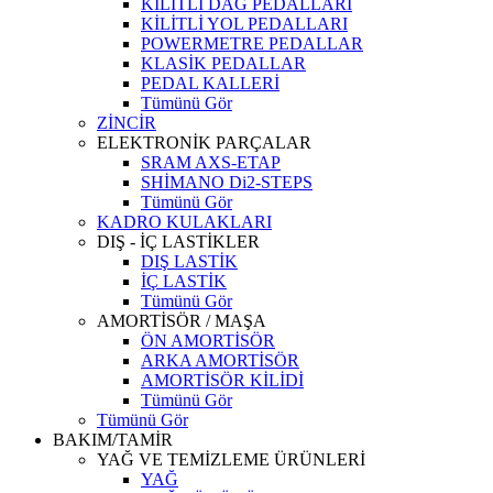
KİLİTLİ DAĞ PEDALLARI
KİLİTLİ YOL PEDALLARI
POWERMETRE PEDALLAR
KLASİK PEDALLAR
PEDAL KALLERİ
Tümünü Gör
ZİNCİR
ELEKTRONİK PARÇALAR
SRAM AXS-ETAP
SHİMANO Di2-STEPS
Tümünü Gör
KADRO KULAKLARI
DIŞ - İÇ LASTİKLER
DIŞ LASTİK
İÇ LASTİK
Tümünü Gör
AMORTİSÖR / MAŞA
ÖN AMORTİSÖR
ARKA AMORTİSÖR
AMORTİSÖR KİLİDİ
Tümünü Gör
Tümünü Gör
BAKIM/TAMİR
YAĞ VE TEMİZLEME ÜRÜNLERİ
YAĞ