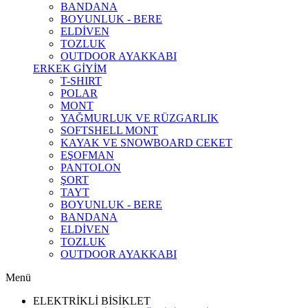
BANDANA
BOYUNLUK - BERE
ELDİVEN
TOZLUK
OUTDOOR AYAKKABI
ERKEK GİYİM
T-SHIRT
POLAR
MONT
YAĞMURLUK VE RÜZGARLIK
SOFTSHELL MONT
KAYAK VE SNOWBOARD CEKET
EŞOFMAN
PANTOLON
ŞORT
TAYT
BOYUNLUK - BERE
BANDANA
ELDİVEN
TOZLUK
OUTDOOR AYAKKABI
Menü
ELEKTRİKLİ BİSİKLET