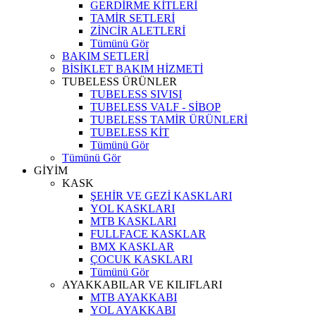
GERDİRME KİTLERİ
TAMİR SETLERİ
ZİNCİR ALETLERİ
Tümünü Gör
BAKIM SETLERİ
BİSİKLET BAKIM HİZMETİ
TUBELESS ÜRÜNLER
TUBELESS SIVISI
TUBELESS VALF - SİBOP
TUBELESS TAMİR ÜRÜNLERİ
TUBELESS KİT
Tümünü Gör
Tümünü Gör
GİYİM
KASK
ŞEHİR VE GEZİ KASKLARI
YOL KASKLARI
MTB KASKLARI
FULLFACE KASKLAR
BMX KASKLAR
ÇOCUK KASKLARI
Tümünü Gör
AYAKKABILAR VE KILIFLARI
MTB AYAKKABI
YOL AYAKKABI