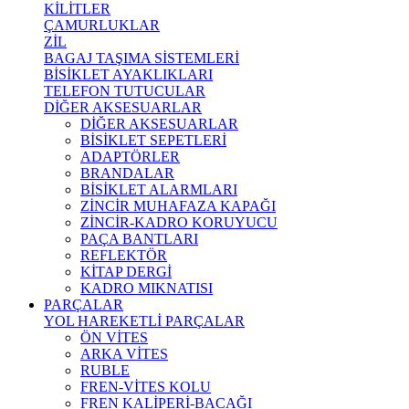
KİLİTLER
ÇAMURLUKLAR
ZİL
BAGAJ TAŞIMA SİSTEMLERİ
BİSİKLET AYAKLIKLARI
TELEFON TUTUCULAR
DİĞER AKSESUARLAR
DİĞER AKSESUARLAR
BİSİKLET SEPETLERİ
ADAPTÖRLER
BRANDALAR
BİSİKLET ALARMLARI
ZİNCİR MUHAFAZA KAPAĞI
ZİNCİR-KADRO KORUYUCU
PAÇA BANTLARI
REFLEKTÖR
KİTAP DERGİ
KADRO MIKNATISI
PARÇALAR
YOL HAREKETLİ PARÇALAR
ÖN VİTES
ARKA VİTES
RUBLE
FREN-VİTES KOLU
FREN KALİPERİ-BACAĞI