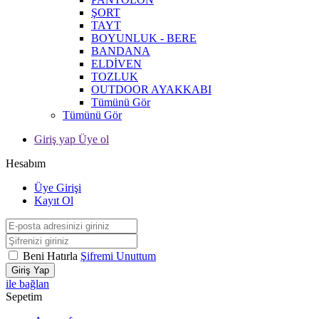
ŞORT
TAYT
BOYUNLUK - BERE
BANDANA
ELDİVEN
TOZLUK
OUTDOOR AYAKKABI
Tümünü Gör
Tümünü Gör
Giriş yap Üye ol
Hesabım
Üye Girişi
Kayıt Ol
Beni Hatırla
Şifremi Unuttum
Giriş Yap
ile bağlan
Sepetim