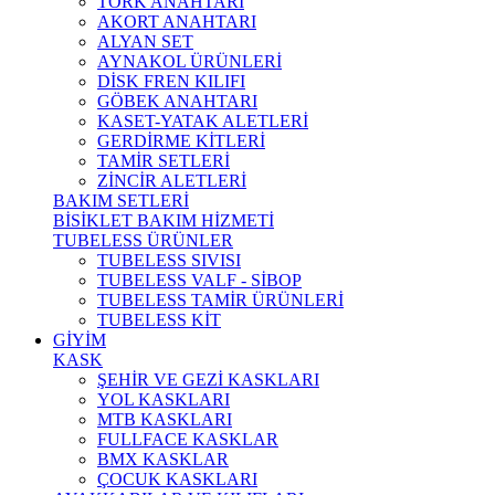
TORK ANAHTARI
AKORT ANAHTARI
ALYAN SET
AYNAKOL ÜRÜNLERİ
DİSK FREN KILIFI
GÖBEK ANAHTARI
KASET-YATAK ALETLERİ
GERDİRME KİTLERİ
TAMİR SETLERİ
ZİNCİR ALETLERİ
BAKIM SETLERİ
BİSİKLET BAKIM HİZMETİ
TUBELESS ÜRÜNLER
TUBELESS SIVISI
TUBELESS VALF - SİBOP
TUBELESS TAMİR ÜRÜNLERİ
TUBELESS KİT
GİYİM
KASK
ŞEHİR VE GEZİ KASKLARI
YOL KASKLARI
MTB KASKLARI
FULLFACE KASKLAR
BMX KASKLAR
ÇOCUK KASKLARI