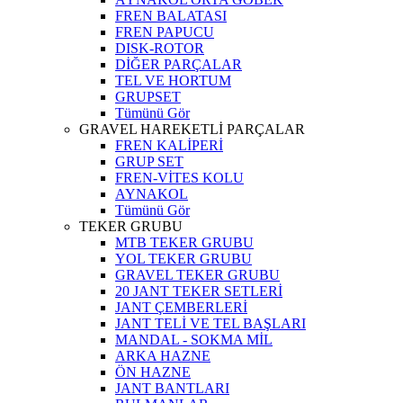
FREN BALATASI
FREN PAPUCU
DISK-ROTOR
DİĞER PARÇALAR
TEL VE HORTUM
GRUPSET
Tümünü Gör
GRAVEL HAREKETLİ PARÇALAR
FREN KALİPERİ
GRUP SET
FREN-VİTES KOLU
AYNAKOL
Tümünü Gör
TEKER GRUBU
MTB TEKER GRUBU
YOL TEKER GRUBU
GRAVEL TEKER GRUBU
20 JANT TEKER SETLERİ
JANT ÇEMBERLERİ
JANT TELİ VE TEL BAŞLARI
MANDAL - SOKMA MİL
ARKA HAZNE
ÖN HAZNE
JANT BANTLARI