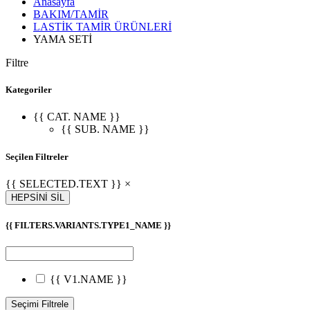
Anasayfa
BAKIM/TAMİR
LASTİK TAMİR ÜRÜNLERİ
YAMA SETİ
Filtre
Kategoriler
{{ CAT. NAME }}
{{ SUB. NAME }}
Seçilen Filtreler
{{ SELECTED.TEXT }} ×
HEPSİNİ SİL
{{ FILTERS.VARIANTS.TYPE1_NAME }}
{{ V1.NAME }}
Seçimi Filtrele