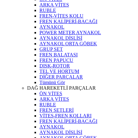
ARKA VİTES
RUBLE
FREN-VİTES KOLU
FREN KALİPERİ-BACAĞI
AYNAKOL
POWER METER AYNAKOL
AYNAKOL DİŞLİSİ
AYNAKOL ORTA GÖBEK
GRUP SET
FREN BALATASI
FREN PAPUCU
DISK-ROTOR
TEL VE HORTUM
DİĞER PARÇALAR
Tümünü Gör
DAĞ HAREKETLİ PARÇALAR
ÖN VİTES
ARKA VİTES
RUBLE
FREN SETLERİ
VİTES-FREN KOLLARI
FREN KALİPERİ-BACAĞI
AYNAKOL
AYNAKOL DİŞLİSİ
AYNAKOL ORTA GÖBEK