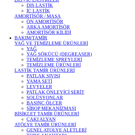
DIŞ LASTİK
İÇ LASTİK
AMORTİSÖR / MAŞA
ÖN AMORTİSÖR
ARKA AMORTİSÖR
AMORTİSÖR KİLİDİ
BAKIM/TAMİR
YAĞ VE TEMİZLEME ÜRÜNLERİ
YAĞ
YAĞ SÖKÜCÜ (DEGREASER)
TEMİZLEME SPREYLERİ
TEMİZLEME ÜRÜNLERİ
LASTİK TAMİR ÜRÜNLERİ
PATLAK SIVISI
YAMA SETİ
LEVYELER
PATLAK ÖNLEYİCİ ŞERİT
SOLÜSYONLAR
BASINÇ ÖLÇER
SİBOP MEKANİZMASI
BİSİKLET TAMİR ÜRÜNLERİ
ÇAKI ALYAN
ATÖLYE TAMİR ÜRÜNLERİ
GENEL ATOLYE ALETLERİ