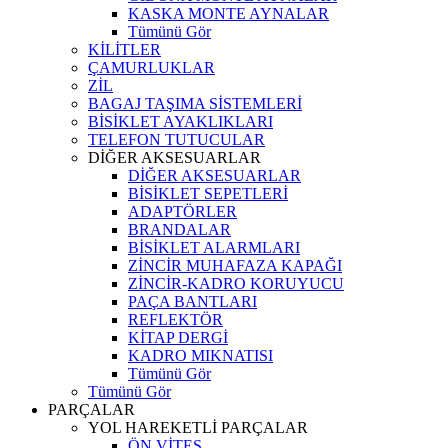
KASKA MONTE AYNALAR
Tümünü Gör
KİLİTLER
ÇAMURLUKLAR
ZİL
BAGAJ TAŞIMA SİSTEMLERİ
BİSİKLET AYAKLIKLARI
TELEFON TUTUCULAR
DİĞER AKSESUARLAR
DİĞER AKSESUARLAR
BİSİKLET SEPETLERİ
ADAPTÖRLER
BRANDALAR
BİSİKLET ALARMLARI
ZİNCİR MUHAFAZA KAPAĞI
ZİNCİR-KADRO KORUYUCU
PAÇA BANTLARI
REFLEKTÖR
KİTAP DERGİ
KADRO MIKNATISI
Tümünü Gör
Tümünü Gör
PARÇALAR
YOL HAREKETLİ PARÇALAR
ÖN VİTES