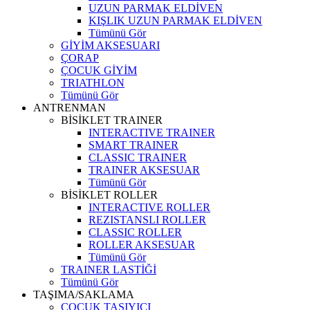
UZUN PARMAK ELDİVEN
KIŞLIK UZUN PARMAK ELDİVEN
Tümünü Gör
GİYİM AKSESUARI
ÇORAP
ÇOCUK GİYİM
TRIATHLON
Tümünü Gör
ANTRENMAN
BİSİKLET TRAINER
INTERACTIVE TRAINER
SMART TRAINER
CLASSIC TRAINER
TRAINER AKSESUAR
Tümünü Gör
BİSİKLET ROLLER
INTERACTIVE ROLLER
REZISTANSLI ROLLER
CLASSIC ROLLER
ROLLER AKSESUAR
Tümünü Gör
TRAINER LASTİĞİ
Tümünü Gör
TAŞIMA/SAKLAMA
ÇOCUK TAŞIYICI