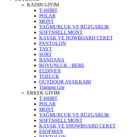
KADIN GİYİM
T-SHİRT
POLAR
MONT
YAĞMURLUK VE RÜZGARLIK
SOFTSHELL MONT
KAYAK VE NOWBOARD CEKET
PANTOLON
TAYT
ŞORT
BANDANA
BOYUNLUK - BERE
ELDİVEN
TOZLUK
OUTDOOR AYAKKABI
Tümünü Gör
ERKEK GİYİM
T-SHIRT
POLAR
MONT
YAĞMURLUK VE RÜZGARLIK
SOFTSHELL MONT
KAYAK VE SNOWBOARD CEKET
EŞOFMAN
PANTOLON