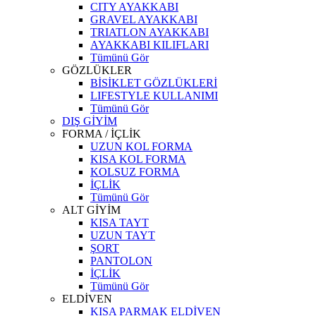
CITY AYAKKABI
GRAVEL AYAKKABI
TRIATLON AYAKKABI
AYAKKABI KILIFLARI
Tümünü Gör
GÖZLÜKLER
BİSİKLET GÖZLÜKLERİ
LIFESTYLE KULLANIMI
Tümünü Gör
DIŞ GİYİM
FORMA / İÇLİK
UZUN KOL FORMA
KISA KOL FORMA
KOLSUZ FORMA
İÇLİK
Tümünü Gör
ALT GİYİM
KISA TAYT
UZUN TAYT
ŞORT
PANTOLON
İÇLİK
Tümünü Gör
ELDİVEN
KISA PARMAK ELDİVEN