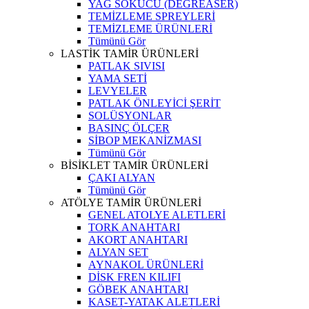
YAĞ SÖKÜCÜ (DEGREASER)
TEMİZLEME SPREYLERİ
TEMİZLEME ÜRÜNLERİ
Tümünü Gör
LASTİK TAMİR ÜRÜNLERİ
PATLAK SIVISI
YAMA SETİ
LEVYELER
PATLAK ÖNLEYİCİ ŞERİT
SOLÜSYONLAR
BASINÇ ÖLÇER
SİBOP MEKANİZMASI
Tümünü Gör
BİSİKLET TAMİR ÜRÜNLERİ
ÇAKI ALYAN
Tümünü Gör
ATÖLYE TAMİR ÜRÜNLERİ
GENEL ATOLYE ALETLERİ
TORK ANAHTARI
AKORT ANAHTARI
ALYAN SET
AYNAKOL ÜRÜNLERİ
DİSK FREN KILIFI
GÖBEK ANAHTARI
KASET-YATAK ALETLERİ