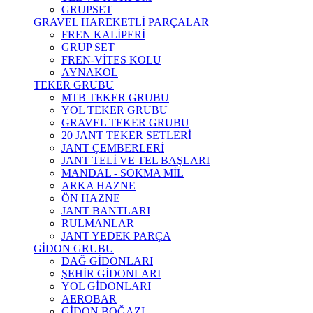
GRUPSET
GRAVEL HAREKETLİ PARÇALAR
FREN KALİPERİ
GRUP SET
FREN-VİTES KOLU
AYNAKOL
TEKER GRUBU
MTB TEKER GRUBU
YOL TEKER GRUBU
GRAVEL TEKER GRUBU
20 JANT TEKER SETLERİ
JANT ÇEMBERLERİ
JANT TELİ VE TEL BAŞLARI
MANDAL - SOKMA MİL
ARKA HAZNE
ÖN HAZNE
JANT BANTLARI
RULMANLAR
JANT YEDEK PARÇA
GİDON GRUBU
DAĞ GİDONLARI
ŞEHİR GİDONLARI
YOL GİDONLARI
AEROBAR
GİDON BOĞAZI