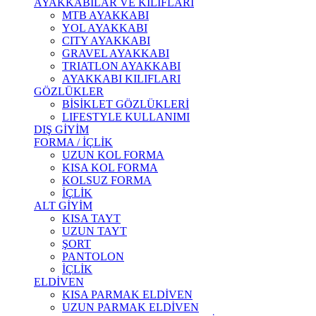
AYAKKABILAR VE KILIFLARI
MTB AYAKKABI
YOL AYAKKABI
CITY AYAKKABI
GRAVEL AYAKKABI
TRIATLON AYAKKABI
AYAKKABI KILIFLARI
GÖZLÜKLER
BİSİKLET GÖZLÜKLERİ
LIFESTYLE KULLANIMI
DIŞ GİYİM
FORMA / İÇLİK
UZUN KOL FORMA
KISA KOL FORMA
KOLSUZ FORMA
İÇLİK
ALT GİYİM
KISA TAYT
UZUN TAYT
ŞORT
PANTOLON
İÇLİK
ELDİVEN
KISA PARMAK ELDİVEN
UZUN PARMAK ELDİVEN