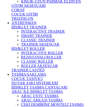
KIŞLIK UZUN PARMAK ELDİVEN
GİYİM AKSESUARI
ÇORAP
ÇOCUK GİYİM
TRIATHLON
ANTRENMAN
BİSİKLET TRAINER
INTERACTIVE TRAINER
SMART TRAINER
CLASSIC TRAINER
TRAINER AKSESUAR
BİSİKLET ROLLER
INTERACTIVE ROLLER
REZISTANSLI ROLLER
CLASSIC ROLLER
ROLLER AKSESUAR
TRAINER LASTİĞİ
TAŞIMA/SAKLAMA
ÇOCUK TAŞIYICI
DUVAR ASKI SİSTEMLERİ
BİSİKLET TAŞIMA ÇANTALARI
ARAÇ İLE BİSİKLET TAŞIMA
ARAÇ ÜSTÜ TAŞIMA
ARAÇ ARKASI TAŞIMA
ÇEKİ DEMİRİNE MONTELİ TAŞIMA