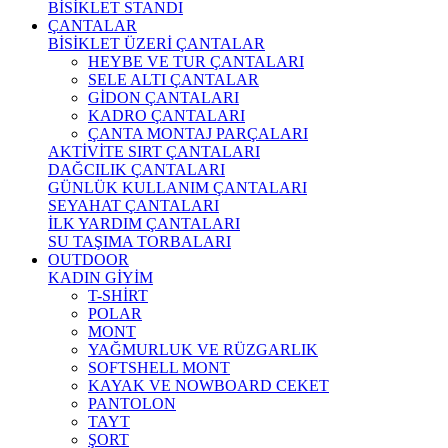
BİSİKLET STANDI
ÇANTALAR
BİSİKLET ÜZERİ ÇANTALAR
HEYBE VE TUR ÇANTALARI
SELE ALTI ÇANTALAR
GİDON ÇANTALARI
KADRO ÇANTALARI
ÇANTA MONTAJ PARÇALARI
AKTİVİTE SIRT ÇANTALARI
DAĞCILIK ÇANTALARI
GÜNLÜK KULLANIM ÇANTALARI
SEYAHAT ÇANTALARI
İLK YARDIM ÇANTALARI
SU TAŞIMA TORBALARI
OUTDOOR
KADIN GİYİM
T-SHİRT
POLAR
MONT
YAĞMURLUK VE RÜZGARLIK
SOFTSHELL MONT
KAYAK VE NOWBOARD CEKET
PANTOLON
TAYT
ŞORT