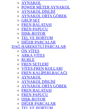
AYNAKOL
POWER METER AYNAKOL
AYNAKOL DİŞLİSİ
AYNAKOL ORTA GÖBEK
GRUP SET
FREN BALATASI
FREN PAPUCU
DISK-ROTOR
TEL VE HORTUM
DİĞER PARÇALAR
DAĞ HAREKETLİ PARÇALAR
ÖN VİTES
ARKA VİTES
RUBLE
FREN SETLERİ
VİTES-FREN KOLLARI
FREN KALİPERİ-BACAĞI
AYNAKOL
AYNAKOL DİŞLİSİ
AYNAKOL ORTA GÖBEK
FREN BALATASI
FREN PAPUCU
DISK-ROTOR
DİĞER PARÇALAR
TEL VE HORTUM