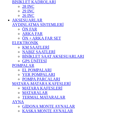
BİSİKLET KADROLARI
28 INC
29 INC
26 INC
AKSESUARLAR
AYDINLATMA SİSTEMLERİ
ÖN FAR
ARKA FAR
ÖN + ARKA FAR SET
ELEKTRONİK
KM SAATLERİ
NABIZ SAATLERİ
BİSİKLET SAAT AKSESUARLARI
GPS ÜNİTESİ
POMPALAR
EL POMPALARI
YER POMPALARI
POMPA PARÇALARI
MATARA-MATARA KAFESLERİ
MATARA KAFESLERİ
MATARALAR
TERMAL MATARALAR
AYNA
GİDONA MONTE AYNALAR
KASKA MONTE AYNALAR