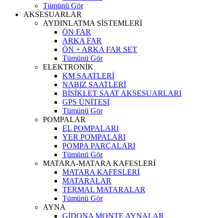
Tümünü Gör
AKSESUARLAR
AYDINLATMA SİSTEMLERİ
ÖN FAR
ARKA FAR
ÖN + ARKA FAR SET
Tümünü Gör
ELEKTRONİK
KM SAATLERİ
NABIZ SAATLERİ
BİSİKLET SAAT AKSESUARLARI
GPS ÜNİTESİ
Tümünü Gör
POMPALAR
EL POMPALARI
YER POMPALARI
POMPA PARÇALARI
Tümünü Gör
MATARA-MATARA KAFESLERİ
MATARA KAFESLERİ
MATARALAR
TERMAL MATARALAR
Tümünü Gör
AYNA
GİDONA MONTE AYNALAR