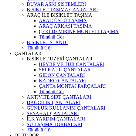
DUVAR ASKI SİSTEMLERİ
BİSİKLET TAŞIMA ÇANTALARI
ARAÇ İLE BİSİKLET TAŞIMA
ARAÇ ÜSTÜ TAŞIMA
ARAÇ ARKASI TAŞIMA
ÇEKİ DEMİRİNE MONTELİ TAŞIMA
Tümünü Gör
BİSİKLET STANDI
Tümünü Gör
ÇANTALAR
BİSİKLET ÜZERİ ÇANTALAR
HEYBE VE TUR ÇANTALARI
SELE ALTI ÇANTALAR
GİDON ÇANTALARI
KADRO ÇANTALARI
ÇANTA MONTAJ PARÇALARI
Tümünü Gör
AKTİVİTE SIRT ÇANTALARI
DAĞCILIK ÇANTALARI
GÜNLÜK KULLANIM ÇANTALARI
SEYAHAT ÇANTALARI
İLK YARDIM ÇANTALARI
SU TAŞIMA TORBALARI
Tümünü Gör
OUTDOOR