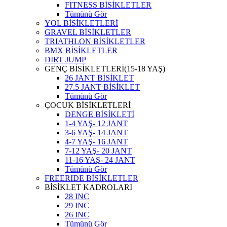
FITNESS BİSİKLETLER
Tümünü Gör
YOL BİSİKLETLERİ
GRAVEL BİSİKLETLER
TRIATHLON BİSİKLETLER
BMX BİSİKLETLER
DIRT JUMP
GENÇ BİSİKLETLERİ(15-18 YAŞ)
26 JANT BİSİKLET
27.5 JANT BİSİKLET
Tümünü Gör
ÇOCUK BİSİKLETLERİ
DENGE BİSİKLETİ
1-4 YAŞ- 12 JANT
3-6 YAŞ- 14 JANT
4-7 YAŞ- 16 JANT
7-12 YAŞ- 20 JANT
11-16 YAŞ- 24 JANT
Tümünü Gör
FREERIDE BİSİKLETLER
BİSİKLET KADROLARI
28 INC
29 INC
26 INC
Tümünü Gör