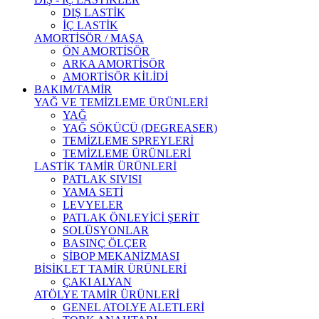
DIŞ LASTİK
İÇ LASTİK
AMORTİSÖR / MAŞA
ÖN AMORTİSÖR
ARKA AMORTİSÖR
AMORTİSÖR KİLİDİ
BAKIM/TAMİR
YAĞ VE TEMİZLEME ÜRÜNLERİ
YAĞ
YAĞ SÖKÜCÜ (DEGREASER)
TEMİZLEME SPREYLERİ
TEMİZLEME ÜRÜNLERİ
LASTİK TAMİR ÜRÜNLERİ
PATLAK SIVISI
YAMA SETİ
LEVYELER
PATLAK ÖNLEYİCİ ŞERİT
SOLÜSYONLAR
BASINÇ ÖLÇER
SİBOP MEKANİZMASI
BİSİKLET TAMİR ÜRÜNLERİ
ÇAKI ALYAN
ATÖLYE TAMİR ÜRÜNLERİ
GENEL ATOLYE ALETLERİ