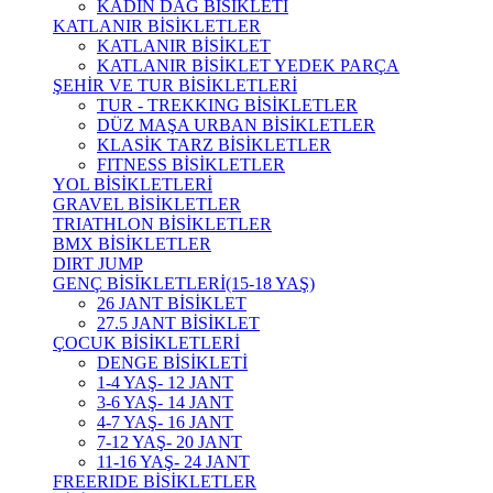
KADIN DAĞ BİSİKLETİ
KATLANIR BİSİKLETLER
KATLANIR BİSİKLET
KATLANIR BİSİKLET YEDEK PARÇA
ŞEHİR VE TUR BİSİKLETLERİ
TUR - TREKKING BİSİKLETLER
DÜZ MAŞA URBAN BİSİKLETLER
KLASİK TARZ BİSİKLETLER
FITNESS BİSİKLETLER
YOL BİSİKLETLERİ
GRAVEL BİSİKLETLER
TRIATHLON BİSİKLETLER
BMX BİSİKLETLER
DIRT JUMP
GENÇ BİSİKLETLERİ(15-18 YAŞ)
26 JANT BİSİKLET
27.5 JANT BİSİKLET
ÇOCUK BİSİKLETLERİ
DENGE BİSİKLETİ
1-4 YAŞ- 12 JANT
3-6 YAŞ- 14 JANT
4-7 YAŞ- 16 JANT
7-12 YAŞ- 20 JANT
11-16 YAŞ- 24 JANT
FREERIDE BİSİKLETLER