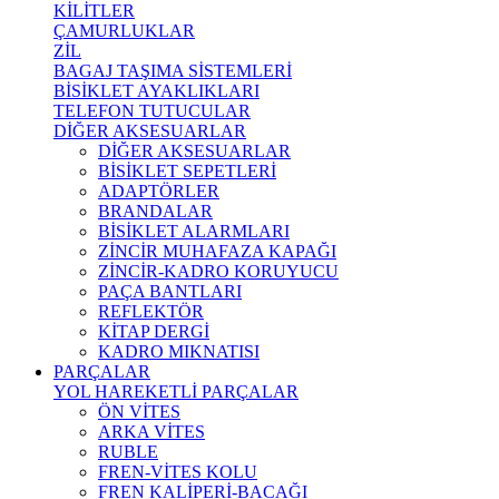
KİLİTLER
ÇAMURLUKLAR
ZİL
BAGAJ TAŞIMA SİSTEMLERİ
BİSİKLET AYAKLIKLARI
TELEFON TUTUCULAR
DİĞER AKSESUARLAR
DİĞER AKSESUARLAR
BİSİKLET SEPETLERİ
ADAPTÖRLER
BRANDALAR
BİSİKLET ALARMLARI
ZİNCİR MUHAFAZA KAPAĞI
ZİNCİR-KADRO KORUYUCU
PAÇA BANTLARI
REFLEKTÖR
KİTAP DERGİ
KADRO MIKNATISI
PARÇALAR
YOL HAREKETLİ PARÇALAR
ÖN VİTES
ARKA VİTES
RUBLE
FREN-VİTES KOLU
FREN KALİPERİ-BACAĞI