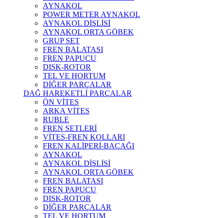
AYNAKOL
POWER METER AYNAKOL
AYNAKOL DİŞLİSİ
AYNAKOL ORTA GÖBEK
GRUP SET
FREN BALATASI
FREN PAPUCU
DISK-ROTOR
TEL VE HORTUM
DİĞER PARÇALAR
DAĞ HAREKETLİ PARÇALAR
ÖN VİTES
ARKA VİTES
RUBLE
FREN SETLERİ
VİTES-FREN KOLLARI
FREN KALİPERİ-BACAĞI
AYNAKOL
AYNAKOL DİŞLİSİ
AYNAKOL ORTA GÖBEK
FREN BALATASI
FREN PAPUCU
DISK-ROTOR
DİĞER PARÇALAR
TEL VE HORTUM