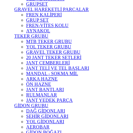
GRUPSET
GRAVEL HAREKETLİ PARÇALAR
FREN KALİPERİ
GRUP SET
FREN-VİTES KOLU
AYNAKOL
TEKER GRUBU
MTB TEKER GRUBU
YOL TEKER GRUBU
GRAVEL TEKER GRUBU
20 JANT TEKER SETLERİ
JANT ÇEMBERLERİ
JANT TELİ VE TEL BAŞLARI
MANDAL - SOKMA MİL
ARKA HAZNE
ÖN HAZNE
JANT BANTLARI
RULMANLAR
JANT YEDEK PARÇA
GİDON GRUBU
DAĞ GİDONLARI
ŞEHİR GİDONLARI
YOL GİDONLARI
AEROBAR
GİDON BOĞAZI