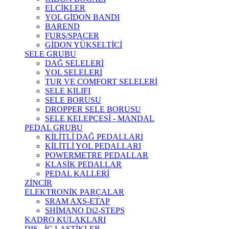
ELCİKLER
YOL GİDON BANDI
BAREND
FURŞ/SPACER
GİDON YÜKSELTİCİ
SELE GRUBU
DAĞ SELELERİ
YOL SELELERİ
TUR VE COMFORT SELELERİ
SELE KILIFI
SELE BORUSU
DROPPER SELE BORUSU
SELE KELEPÇESİ - MANDAL
PEDAL GRUBU
KİLİTLİ DAĞ PEDALLARI
KİLİTLİ YOL PEDALLARI
POWERMETRE PEDALLAR
KLASİK PEDALLAR
PEDAL KALLERİ
ZİNCİR
ELEKTRONİK PARÇALAR
SRAM AXS-ETAP
SHİMANO Di2-STEPS
KADRO KULAKLARI
DIŞ - İÇ LASTİKLER