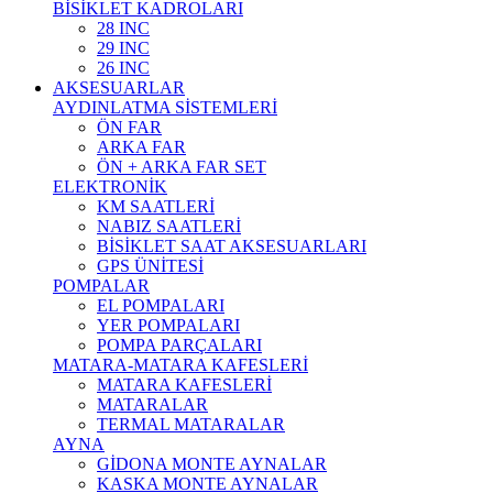
BİSİKLET KADROLARI
28 INC
29 INC
26 INC
AKSESUARLAR
AYDINLATMA SİSTEMLERİ
ÖN FAR
ARKA FAR
ÖN + ARKA FAR SET
ELEKTRONİK
KM SAATLERİ
NABIZ SAATLERİ
BİSİKLET SAAT AKSESUARLARI
GPS ÜNİTESİ
POMPALAR
EL POMPALARI
YER POMPALARI
POMPA PARÇALARI
MATARA-MATARA KAFESLERİ
MATARA KAFESLERİ
MATARALAR
TERMAL MATARALAR
AYNA
GİDONA MONTE AYNALAR
KASKA MONTE AYNALAR