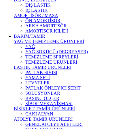
DIŞ LASTİK
İÇ LASTİK
AMORTİSÖR / MAŞA
ÖN AMORTİSÖR
ARKA AMORTİSÖR
AMORTİSÖR KİLİDİ
BAKIM/TAMİR
YAĞ VE TEMİZLEME ÜRÜNLERİ
YAĞ
YAĞ SÖKÜCÜ (DEGREASER)
TEMİZLEME SPREYLERİ
TEMİZLEME ÜRÜNLERİ
LASTİK TAMİR ÜRÜNLERİ
PATLAK SIVISI
YAMA SETİ
LEVYELER
PATLAK ÖNLEYİCİ ŞERİT
SOLÜSYONLAR
BASINÇ ÖLÇER
SİBOP MEKANİZMASI
BİSİKLET TAMİR ÜRÜNLERİ
ÇAKI ALYAN
ATÖLYE TAMİR ÜRÜNLERİ
GENEL ATOLYE ALETLERİ