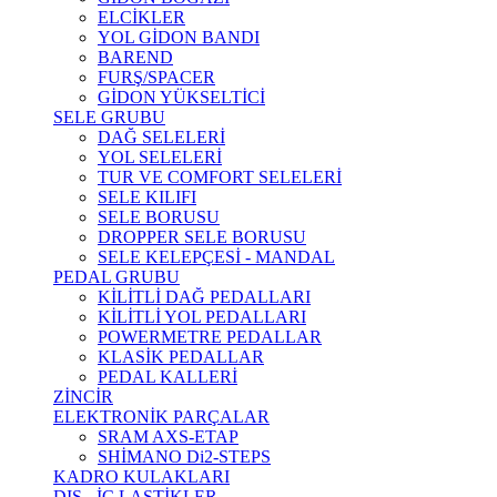
ELCİKLER
YOL GİDON BANDI
BAREND
FURŞ/SPACER
GİDON YÜKSELTİCİ
SELE GRUBU
DAĞ SELELERİ
YOL SELELERİ
TUR VE COMFORT SELELERİ
SELE KILIFI
SELE BORUSU
DROPPER SELE BORUSU
SELE KELEPÇESİ - MANDAL
PEDAL GRUBU
KİLİTLİ DAĞ PEDALLARI
KİLİTLİ YOL PEDALLARI
POWERMETRE PEDALLAR
KLASİK PEDALLAR
PEDAL KALLERİ
ZİNCİR
ELEKTRONİK PARÇALAR
SRAM AXS-ETAP
SHİMANO Di2-STEPS
KADRO KULAKLARI
DIŞ - İÇ LASTİKLER