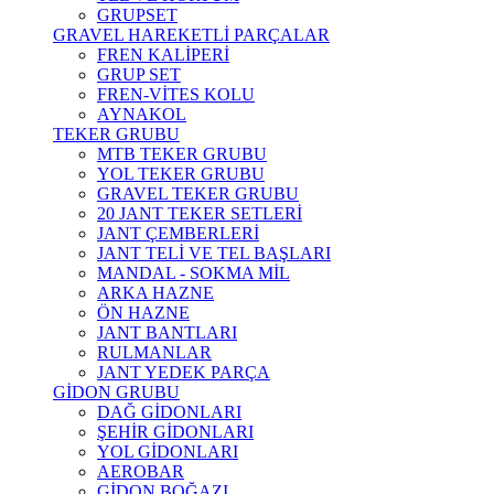
GRUPSET
GRAVEL HAREKETLİ PARÇALAR
FREN KALİPERİ
GRUP SET
FREN-VİTES KOLU
AYNAKOL
TEKER GRUBU
MTB TEKER GRUBU
YOL TEKER GRUBU
GRAVEL TEKER GRUBU
20 JANT TEKER SETLERİ
JANT ÇEMBERLERİ
JANT TELİ VE TEL BAŞLARI
MANDAL - SOKMA MİL
ARKA HAZNE
ÖN HAZNE
JANT BANTLARI
RULMANLAR
JANT YEDEK PARÇA
GİDON GRUBU
DAĞ GİDONLARI
ŞEHİR GİDONLARI
YOL GİDONLARI
AEROBAR
GİDON BOĞAZI