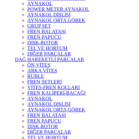
AYNAKOL
POWER METER AYNAKOL
AYNAKOL DİŞLİSİ
AYNAKOL ORTA GÖBEK
GRUP SET
FREN BALATASI
FREN PAPUCU
DISK-ROTOR
TEL VE HORTUM
DİĞER PARÇALAR
DAĞ HAREKETLİ PARÇALAR
ÖN VİTES
ARKA VİTES
RUBLE
FREN SETLERİ
VİTES-FREN KOLLARI
FREN KALİPERİ-BACAĞI
AYNAKOL
AYNAKOL DİŞLİSİ
AYNAKOL ORTA GÖBEK
FREN BALATASI
FREN PAPUCU
DISK-ROTOR
DİĞER PARÇALAR
TEL VE HORTUM