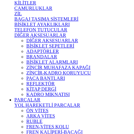
KİLİTLER
ÇAMURLUKLAR
ZİL
BAGAJ TAŞIMA SİSTEMLERİ
BİSİKLET AYAKLIKLARI
TELEFON TUTUCULAR
DİĞER AKSESUARLAR
DİĞER AKSESUARLAR
BİSİKLET SEPETLERİ
ADAPTÖRLER
BRANDALAR
BİSİKLET ALARMLARI
ZİNCİR MUHAFAZA KAPAĞI
ZİNCİR-KADRO KORUYUCU
PAÇA BANTLARI
REFLEKTÖR
KİTAP DERGİ
KADRO MIKNATISI
PARÇALAR
YOL HAREKETLİ PARÇALAR
ÖN VİTES
ARKA VİTES
RUBLE
FREN-VİTES KOLU
FREN KALİPERİ-BACAĞI