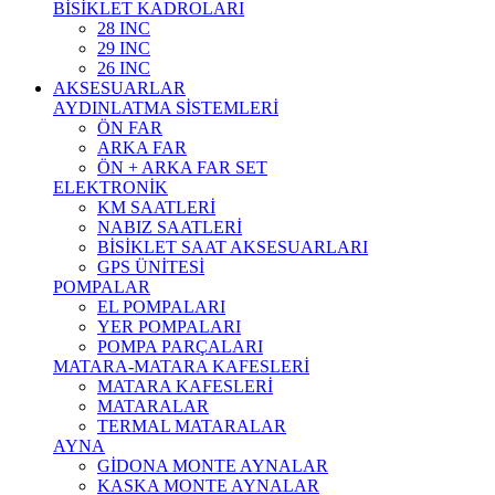
BİSİKLET KADROLARI
28 INC
29 INC
26 INC
AKSESUARLAR
AYDINLATMA SİSTEMLERİ
ÖN FAR
ARKA FAR
ÖN + ARKA FAR SET
ELEKTRONİK
KM SAATLERİ
NABIZ SAATLERİ
BİSİKLET SAAT AKSESUARLARI
GPS ÜNİTESİ
POMPALAR
EL POMPALARI
YER POMPALARI
POMPA PARÇALARI
MATARA-MATARA KAFESLERİ
MATARA KAFESLERİ
MATARALAR
TERMAL MATARALAR
AYNA
GİDONA MONTE AYNALAR
KASKA MONTE AYNALAR