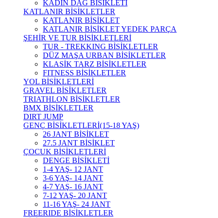
KADIN DAĞ BİSİKLETİ
KATLANIR BİSİKLETLER
KATLANIR BİSİKLET
KATLANIR BİSİKLET YEDEK PARÇA
ŞEHİR VE TUR BİSİKLETLERİ
TUR - TREKKING BİSİKLETLER
DÜZ MAŞA URBAN BİSİKLETLER
KLASİK TARZ BİSİKLETLER
FITNESS BİSİKLETLER
YOL BİSİKLETLERİ
GRAVEL BİSİKLETLER
TRIATHLON BİSİKLETLER
BMX BİSİKLETLER
DIRT JUMP
GENÇ BİSİKLETLERİ(15-18 YAŞ)
26 JANT BİSİKLET
27.5 JANT BİSİKLET
ÇOCUK BİSİKLETLERİ
DENGE BİSİKLETİ
1-4 YAŞ- 12 JANT
3-6 YAŞ- 14 JANT
4-7 YAŞ- 16 JANT
7-12 YAŞ- 20 JANT
11-16 YAŞ- 24 JANT
FREERIDE BİSİKLETLER