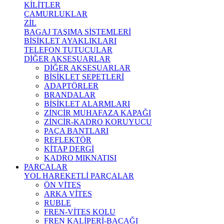
KİLİTLER
ÇAMURLUKLAR
ZİL
BAGAJ TAŞIMA SİSTEMLERİ
BİSİKLET AYAKLIKLARI
TELEFON TUTUCULAR
DİĞER AKSESUARLAR
DİĞER AKSESUARLAR
BİSİKLET SEPETLERİ
ADAPTÖRLER
BRANDALAR
BİSİKLET ALARMLARI
ZİNCİR MUHAFAZA KAPAĞI
ZİNCİR-KADRO KORUYUCU
PAÇA BANTLARI
REFLEKTÖR
KİTAP DERGİ
KADRO MIKNATISI
PARÇALAR
YOL HAREKETLİ PARÇALAR
ÖN VİTES
ARKA VİTES
RUBLE
FREN-VİTES KOLU
FREN KALİPERİ-BACAĞI