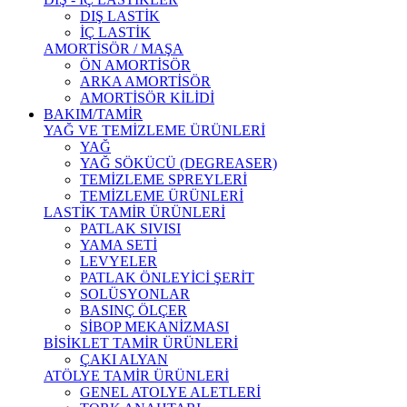
DIŞ LASTİK
İÇ LASTİK
AMORTİSÖR / MAŞA
ÖN AMORTİSÖR
ARKA AMORTİSÖR
AMORTİSÖR KİLİDİ
BAKIM/TAMİR
YAĞ VE TEMİZLEME ÜRÜNLERİ
YAĞ
YAĞ SÖKÜCÜ (DEGREASER)
TEMİZLEME SPREYLERİ
TEMİZLEME ÜRÜNLERİ
LASTİK TAMİR ÜRÜNLERİ
PATLAK SIVISI
YAMA SETİ
LEVYELER
PATLAK ÖNLEYİCİ ŞERİT
SOLÜSYONLAR
BASINÇ ÖLÇER
SİBOP MEKANİZMASI
BİSİKLET TAMİR ÜRÜNLERİ
ÇAKI ALYAN
ATÖLYE TAMİR ÜRÜNLERİ
GENEL ATOLYE ALETLERİ