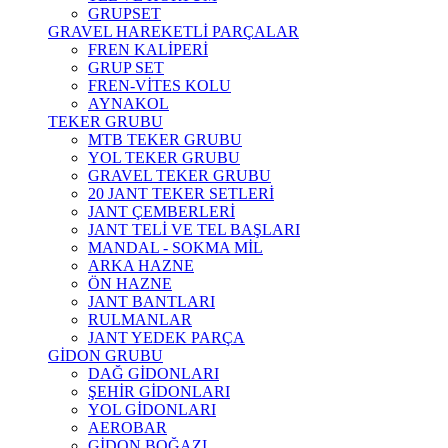
GRUPSET
GRAVEL HAREKETLİ PARÇALAR
FREN KALİPERİ
GRUP SET
FREN-VİTES KOLU
AYNAKOL
TEKER GRUBU
MTB TEKER GRUBU
YOL TEKER GRUBU
GRAVEL TEKER GRUBU
20 JANT TEKER SETLERİ
JANT ÇEMBERLERİ
JANT TELİ VE TEL BAŞLARI
MANDAL - SOKMA MİL
ARKA HAZNE
ÖN HAZNE
JANT BANTLARI
RULMANLAR
JANT YEDEK PARÇA
GİDON GRUBU
DAĞ GİDONLARI
ŞEHİR GİDONLARI
YOL GİDONLARI
AEROBAR
GİDON BOĞAZI