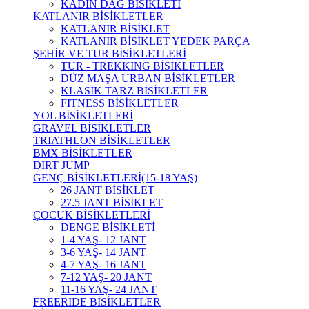
KADIN DAĞ BİSİKLETİ
KATLANIR BİSİKLETLER
KATLANIR BİSİKLET
KATLANIR BİSİKLET YEDEK PARÇA
ŞEHİR VE TUR BİSİKLETLERİ
TUR - TREKKING BİSİKLETLER
DÜZ MAŞA URBAN BİSİKLETLER
KLASİK TARZ BİSİKLETLER
FITNESS BİSİKLETLER
YOL BİSİKLETLERİ
GRAVEL BİSİKLETLER
TRIATHLON BİSİKLETLER
BMX BİSİKLETLER
DIRT JUMP
GENÇ BİSİKLETLERİ(15-18 YAŞ)
26 JANT BİSİKLET
27.5 JANT BİSİKLET
ÇOCUK BİSİKLETLERİ
DENGE BİSİKLETİ
1-4 YAŞ- 12 JANT
3-6 YAŞ- 14 JANT
4-7 YAŞ- 16 JANT
7-12 YAŞ- 20 JANT
11-16 YAŞ- 24 JANT
FREERIDE BİSİKLETLER