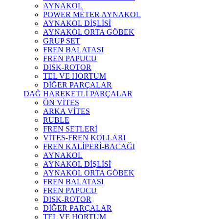
AYNAKOL
POWER METER AYNAKOL
AYNAKOL DİŞLİSİ
AYNAKOL ORTA GÖBEK
GRUP SET
FREN BALATASI
FREN PAPUCU
DISK-ROTOR
TEL VE HORTUM
DİĞER PARÇALAR
DAĞ HAREKETLİ PARÇALAR
ÖN VİTES
ARKA VİTES
RUBLE
FREN SETLERİ
VİTES-FREN KOLLARI
FREN KALİPERİ-BACAĞI
AYNAKOL
AYNAKOL DİŞLİSİ
AYNAKOL ORTA GÖBEK
FREN BALATASI
FREN PAPUCU
DISK-ROTOR
DİĞER PARÇALAR
TEL VE HORTUM