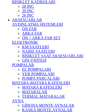
BİSİKLET KADROLARI
28 INC
29 INC
26 INC
AKSESUARLAR
AYDINLATMA SİSTEMLERİ
ÖN FAR
ARKA FAR
ÖN + ARKA FAR SET
ELEKTRONİK
KM SAATLERİ
NABIZ SAATLERİ
BİSİKLET SAAT AKSESUARLARI
GPS ÜNİTESİ
POMPALAR
EL POMPALARI
YER POMPALARI
POMPA PARÇALARI
MATARA-MATARA KAFESLERİ
MATARA KAFESLERİ
MATARALAR
TERMAL MATARALAR
AYNA
GİDONA MONTE AYNALAR
KASKA MONTE AYNALAR