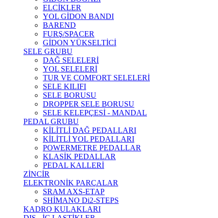
ELCİKLER
YOL GİDON BANDI
BAREND
FURŞ/SPACER
GİDON YÜKSELTİCİ
SELE GRUBU
DAĞ SELELERİ
YOL SELELERİ
TUR VE COMFORT SELELERİ
SELE KILIFI
SELE BORUSU
DROPPER SELE BORUSU
SELE KELEPÇESİ - MANDAL
PEDAL GRUBU
KİLİTLİ DAĞ PEDALLARI
KİLİTLİ YOL PEDALLARI
POWERMETRE PEDALLAR
KLASİK PEDALLAR
PEDAL KALLERİ
ZİNCİR
ELEKTRONİK PARÇALAR
SRAM AXS-ETAP
SHİMANO Di2-STEPS
KADRO KULAKLARI
DIŞ - İÇ LASTİKLER