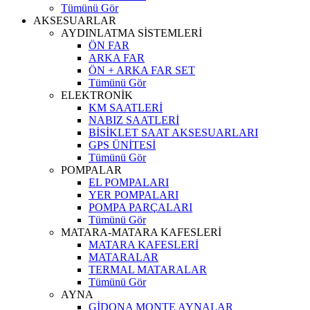
Tümünü Gör
AKSESUARLAR
AYDINLATMA SİSTEMLERİ
ÖN FAR
ARKA FAR
ÖN + ARKA FAR SET
Tümünü Gör
ELEKTRONİK
KM SAATLERİ
NABIZ SAATLERİ
BİSİKLET SAAT AKSESUARLARI
GPS ÜNİTESİ
Tümünü Gör
POMPALAR
EL POMPALARI
YER POMPALARI
POMPA PARÇALARI
Tümünü Gör
MATARA-MATARA KAFESLERİ
MATARA KAFESLERİ
MATARALAR
TERMAL MATARALAR
Tümünü Gör
AYNA
GİDONA MONTE AYNALAR