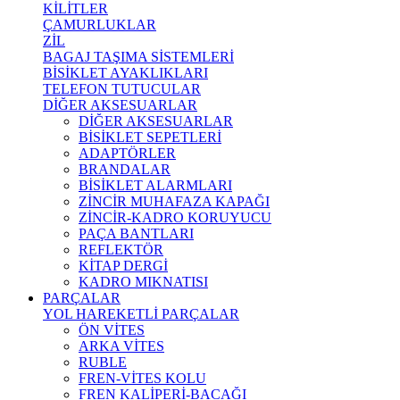
KİLİTLER
ÇAMURLUKLAR
ZİL
BAGAJ TAŞIMA SİSTEMLERİ
BİSİKLET AYAKLIKLARI
TELEFON TUTUCULAR
DİĞER AKSESUARLAR
DİĞER AKSESUARLAR
BİSİKLET SEPETLERİ
ADAPTÖRLER
BRANDALAR
BİSİKLET ALARMLARI
ZİNCİR MUHAFAZA KAPAĞI
ZİNCİR-KADRO KORUYUCU
PAÇA BANTLARI
REFLEKTÖR
KİTAP DERGİ
KADRO MIKNATISI
PARÇALAR
YOL HAREKETLİ PARÇALAR
ÖN VİTES
ARKA VİTES
RUBLE
FREN-VİTES KOLU
FREN KALİPERİ-BACAĞI