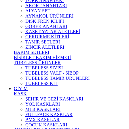
TORK ANAHTARI
AKORT ANAHTARI
ALYAN SET
AYNAKOL ÜRÜNLERİ
DİSK FREN KILIFI
GÖBEK ANAHTARI
KASET-YATAK ALETLERİ
GERDİRME KİTLERİ
TAMİR SETLERİ
ZİNCİR ALETLERİ
BAKIM SETLERİ
BİSİKLET BAKIM HİZMETİ
TUBELESS ÜRÜNLER
TUBELESS SIVISI
TUBELESS VALF - SİBOP
TUBELESS TAMİR ÜRÜNLERİ
TUBELESS KİT
GİYİM
KASK
ŞEHİR VE GEZİ KASKLARI
YOL KASKLARI
MTB KASKLARI
FULLFACE KASKLAR
BMX KASKLAR
ÇOCUK KASKLARI