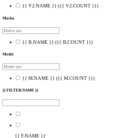
{{ V2.NAME }}
({{ V2.COUNT }})
Marka
{{ B.NAME }}
({{ B.COUNT }})
Model
{{ M.NAME }}
({{ M.COUNT }})
{{ FILTER.NAME }}
{{ F.NAME }}