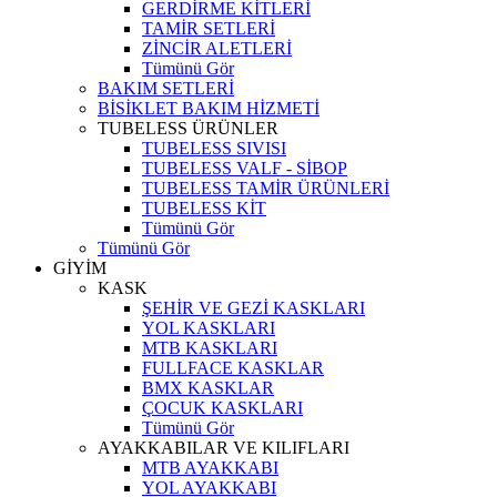
GERDİRME KİTLERİ
TAMİR SETLERİ
ZİNCİR ALETLERİ
Tümünü Gör
BAKIM SETLERİ
BİSİKLET BAKIM HİZMETİ
TUBELESS ÜRÜNLER
TUBELESS SIVISI
TUBELESS VALF - SİBOP
TUBELESS TAMİR ÜRÜNLERİ
TUBELESS KİT
Tümünü Gör
Tümünü Gör
GİYİM
KASK
ŞEHİR VE GEZİ KASKLARI
YOL KASKLARI
MTB KASKLARI
FULLFACE KASKLAR
BMX KASKLAR
ÇOCUK KASKLARI
Tümünü Gör
AYAKKABILAR VE KILIFLARI
MTB AYAKKABI
YOL AYAKKABI