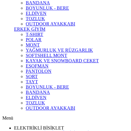
BANDANA
BOYUNLUK - BERE
ELDİVEN
TOZLUK
OUTDOOR AYAKKABI
ERKEK GİYİM
T-SHIRT
POLAR
MONT
YAĞMURLUK VE RÜZGARLIK
SOFTSHELL MONT
KAYAK VE SNOWBOARD CEKET
EŞOFMAN
PANTOLON
ŞORT
TAYT
BOYUNLUK - BERE
BANDANA
ELDİVEN
TOZLUK
OUTDOOR AYAKKABI
Menü
ELEKTRİKLİ BİSİKLET