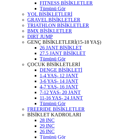
FITNESS BİSİKLETLER
Tümünü Gör
YOL BİSİKLETLERİ
GRAVEL BİSİKLETLER
TRIATHLON BİSİKLETLER
BMX BİSİKLETLER
DIRT JUMP
GENÇ BİSİKLETLERİ(15-18 YAŞ)
26 JANT BİSİKLET
27.5 JANT BİSİKLET
Tümünü Gör
ÇOCUK BİSİKLETLERİ
DENGE BİSİKLETİ
1-4 YAŞ- 12 JANT
3-6 YAŞ- 14 JANT
4-7 YAŞ- 16 JANT
7-12 YAŞ- 20 JANT
11-16 YAŞ- 24 JANT
Tümünü Gör
FREERIDE BİSİKLETLER
BİSİKLET KADROLARI
28 INC
29 INC
26 INC
Tümünü Gör