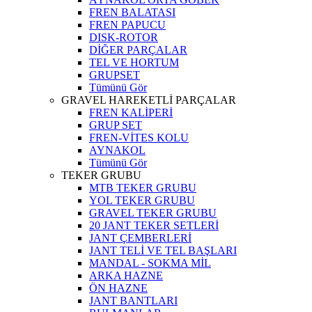
FREN BALATASI
FREN PAPUCU
DISK-ROTOR
DİĞER PARÇALAR
TEL VE HORTUM
GRUPSET
Tümünü Gör
GRAVEL HAREKETLİ PARÇALAR
FREN KALİPERİ
GRUP SET
FREN-VİTES KOLU
AYNAKOL
Tümünü Gör
TEKER GRUBU
MTB TEKER GRUBU
YOL TEKER GRUBU
GRAVEL TEKER GRUBU
20 JANT TEKER SETLERİ
JANT ÇEMBERLERİ
JANT TELİ VE TEL BAŞLARI
MANDAL - SOKMA MİL
ARKA HAZNE
ÖN HAZNE
JANT BANTLARI