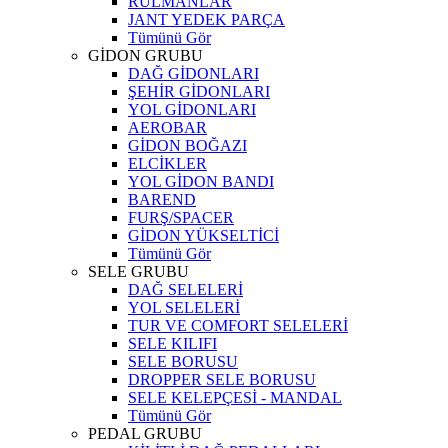
RULMANLAR
JANT YEDEK PARÇA
Tümünü Gör
GİDON GRUBU
DAĞ GİDONLARI
ŞEHİR GİDONLARI
YOL GİDONLARI
AEROBAR
GİDON BOĞAZI
ELCİKLER
YOL GİDON BANDI
BAREND
FURŞ/SPACER
GİDON YÜKSELTİCİ
Tümünü Gör
SELE GRUBU
DAĞ SELELERİ
YOL SELELERİ
TUR VE COMFORT SELELERİ
SELE KILIFI
SELE BORUSU
DROPPER SELE BORUSU
SELE KELEPÇESİ - MANDAL
Tümünü Gör
PEDAL GRUBU