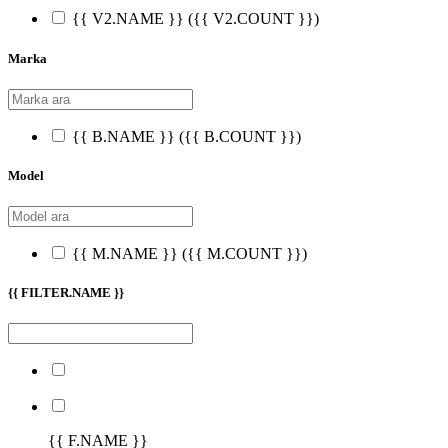
{{ V2.NAME }}
({{ V2.COUNT }})
Marka
{{ B.NAME }}
({{ B.COUNT }})
Model
{{ M.NAME }}
({{ M.COUNT }})
{{ FILTER.NAME }}
{{ F.NAME }}