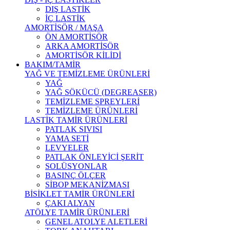
DIŞ LASTİK
İÇ LASTİK
AMORTİSÖR / MAŞA
ÖN AMORTİSÖR
ARKA AMORTİSÖR
AMORTİSÖR KİLİDİ
BAKIM/TAMİR
YAĞ VE TEMİZLEME ÜRÜNLERİ
YAĞ
YAĞ SÖKÜCÜ (DEGREASER)
TEMİZLEME SPREYLERİ
TEMİZLEME ÜRÜNLERİ
LASTİK TAMİR ÜRÜNLERİ
PATLAK SIVISI
YAMA SETİ
LEVYELER
PATLAK ÖNLEYİCİ ŞERİT
SOLÜSYONLAR
BASINÇ ÖLÇER
SİBOP MEKANİZMASI
BİSİKLET TAMİR ÜRÜNLERİ
ÇAKI ALYAN
ATÖLYE TAMİR ÜRÜNLERİ
GENEL ATOLYE ALETLERİ