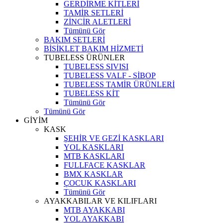
GERDİRME KİTLERİ
TAMİR SETLERİ
ZİNCİR ALETLERİ
Tümünü Gör
BAKIM SETLERİ
BİSİKLET BAKIM HİZMETİ
TUBELESS ÜRÜNLER
TUBELESS SIVISI
TUBELESS VALF - SİBOP
TUBELESS TAMİR ÜRÜNLERİ
TUBELESS KİT
Tümünü Gör
Tümünü Gör
GİYİM
KASK
ŞEHİR VE GEZİ KASKLARI
YOL KASKLARI
MTB KASKLARI
FULLFACE KASKLAR
BMX KASKLAR
ÇOCUK KASKLARI
Tümünü Gör
AYAKKABILAR VE KILIFLARI
MTB AYAKKABI
YOL AYAKKABI