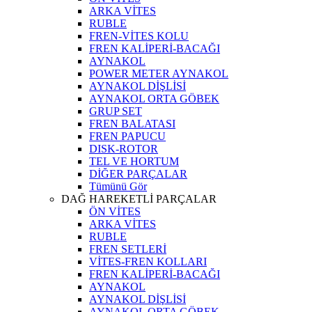
ARKA VİTES
RUBLE
FREN-VİTES KOLU
FREN KALİPERİ-BACAĞI
AYNAKOL
POWER METER AYNAKOL
AYNAKOL DİŞLİSİ
AYNAKOL ORTA GÖBEK
GRUP SET
FREN BALATASI
FREN PAPUCU
DISK-ROTOR
TEL VE HORTUM
DİĞER PARÇALAR
Tümünü Gör
DAĞ HAREKETLİ PARÇALAR
ÖN VİTES
ARKA VİTES
RUBLE
FREN SETLERİ
VİTES-FREN KOLLARI
FREN KALİPERİ-BACAĞI
AYNAKOL
AYNAKOL DİŞLİSİ
AYNAKOL ORTA GÖBEK