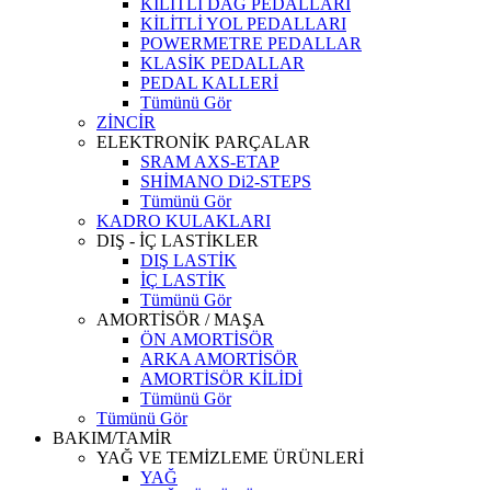
KİLİTLİ DAĞ PEDALLARI
KİLİTLİ YOL PEDALLARI
POWERMETRE PEDALLAR
KLASİK PEDALLAR
PEDAL KALLERİ
Tümünü Gör
ZİNCİR
ELEKTRONİK PARÇALAR
SRAM AXS-ETAP
SHİMANO Di2-STEPS
Tümünü Gör
KADRO KULAKLARI
DIŞ - İÇ LASTİKLER
DIŞ LASTİK
İÇ LASTİK
Tümünü Gör
AMORTİSÖR / MAŞA
ÖN AMORTİSÖR
ARKA AMORTİSÖR
AMORTİSÖR KİLİDİ
Tümünü Gör
Tümünü Gör
BAKIM/TAMİR
YAĞ VE TEMİZLEME ÜRÜNLERİ
YAĞ