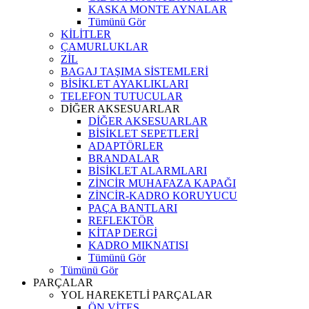
KASKA MONTE AYNALAR
Tümünü Gör
KİLİTLER
ÇAMURLUKLAR
ZİL
BAGAJ TAŞIMA SİSTEMLERİ
BİSİKLET AYAKLIKLARI
TELEFON TUTUCULAR
DİĞER AKSESUARLAR
DİĞER AKSESUARLAR
BİSİKLET SEPETLERİ
ADAPTÖRLER
BRANDALAR
BİSİKLET ALARMLARI
ZİNCİR MUHAFAZA KAPAĞI
ZİNCİR-KADRO KORUYUCU
PAÇA BANTLARI
REFLEKTÖR
KİTAP DERGİ
KADRO MIKNATISI
Tümünü Gör
Tümünü Gör
PARÇALAR
YOL HAREKETLİ PARÇALAR
ÖN VİTES