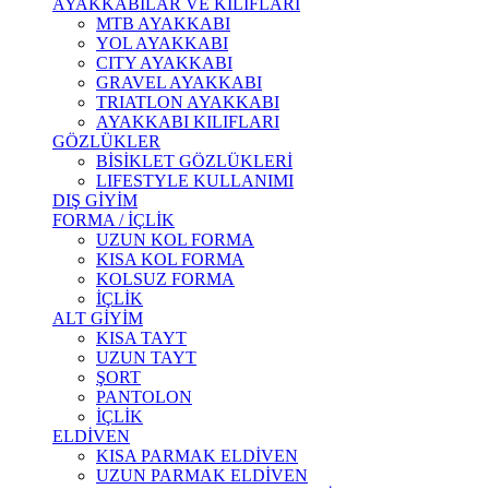
AYAKKABILAR VE KILIFLARI
MTB AYAKKABI
YOL AYAKKABI
CITY AYAKKABI
GRAVEL AYAKKABI
TRIATLON AYAKKABI
AYAKKABI KILIFLARI
GÖZLÜKLER
BİSİKLET GÖZLÜKLERİ
LIFESTYLE KULLANIMI
DIŞ GİYİM
FORMA / İÇLİK
UZUN KOL FORMA
KISA KOL FORMA
KOLSUZ FORMA
İÇLİK
ALT GİYİM
KISA TAYT
UZUN TAYT
ŞORT
PANTOLON
İÇLİK
ELDİVEN
KISA PARMAK ELDİVEN
UZUN PARMAK ELDİVEN