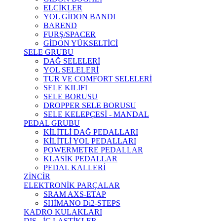
ELCİKLER
YOL GİDON BANDI
BAREND
FURŞ/SPACER
GİDON YÜKSELTİCİ
SELE GRUBU
DAĞ SELELERİ
YOL SELELERİ
TUR VE COMFORT SELELERİ
SELE KILIFI
SELE BORUSU
DROPPER SELE BORUSU
SELE KELEPÇESİ - MANDAL
PEDAL GRUBU
KİLİTLİ DAĞ PEDALLARI
KİLİTLİ YOL PEDALLARI
POWERMETRE PEDALLAR
KLASİK PEDALLAR
PEDAL KALLERİ
ZİNCİR
ELEKTRONİK PARÇALAR
SRAM AXS-ETAP
SHİMANO Di2-STEPS
KADRO KULAKLARI
DIŞ - İÇ LASTİKLER