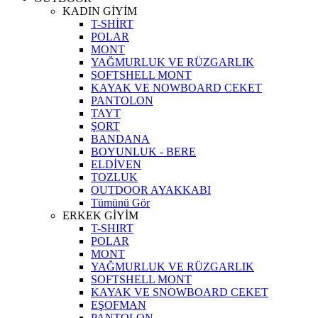
KADIN GİYİM
T-SHİRT
POLAR
MONT
YAĞMURLUK VE RÜZGARLIK
SOFTSHELL MONT
KAYAK VE NOWBOARD CEKET
PANTOLON
TAYT
ŞORT
BANDANA
BOYUNLUK - BERE
ELDİVEN
TOZLUK
OUTDOOR AYAKKABI
Tümünü Gör
ERKEK GİYİM
T-SHIRT
POLAR
MONT
YAĞMURLUK VE RÜZGARLIK
SOFTSHELL MONT
KAYAK VE SNOWBOARD CEKET
EŞOFMAN
PANTOLON