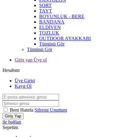
ŞORT
TAYT
BOYUNLUK - BERE
BANDANA
ELDİVEN
TOZLUK
OUTDOOR AYAKKABI
Tümünü Gör
Tümünü Gör
Giriş yap Üye ol
Hesabım
Üye Girişi
Kayıt Ol
Beni Hatırla
Şifremi Unuttum
Giriş Yap
ile bağlan
Sepetim