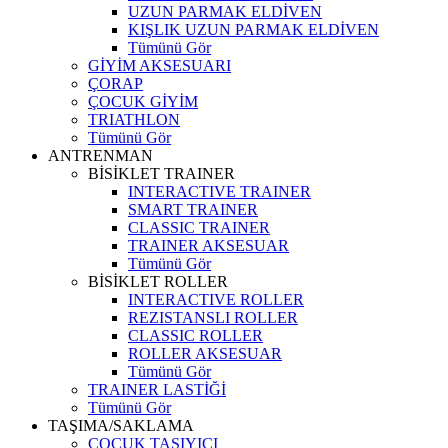
UZUN PARMAK ELDİVEN
KIŞLIK UZUN PARMAK ELDİVEN
Tümünü Gör
GİYİM AKSESUARI
ÇORAP
ÇOCUK GİYİM
TRIATHLON
Tümünü Gör
ANTRENMAN
BİSİKLET TRAINER
INTERACTIVE TRAINER
SMART TRAINER
CLASSIC TRAINER
TRAINER AKSESUAR
Tümünü Gör
BİSİKLET ROLLER
INTERACTIVE ROLLER
REZISTANSLI ROLLER
CLASSIC ROLLER
ROLLER AKSESUAR
Tümünü Gör
TRAINER LASTİĞİ
Tümünü Gör
TAŞIMA/SAKLAMA
ÇOCUK TAŞIYICI