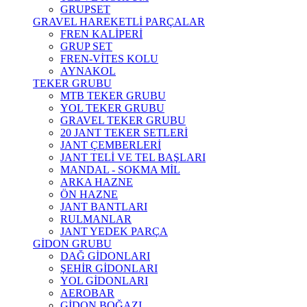
GRUPSET
GRAVEL HAREKETLİ PARÇALAR
FREN KALİPERİ
GRUP SET
FREN-VİTES KOLU
AYNAKOL
TEKER GRUBU
MTB TEKER GRUBU
YOL TEKER GRUBU
GRAVEL TEKER GRUBU
20 JANT TEKER SETLERİ
JANT ÇEMBERLERİ
JANT TELİ VE TEL BAŞLARI
MANDAL - SOKMA MİL
ARKA HAZNE
ÖN HAZNE
JANT BANTLARI
RULMANLAR
JANT YEDEK PARÇA
GİDON GRUBU
DAĞ GİDONLARI
ŞEHİR GİDONLARI
YOL GİDONLARI
AEROBAR
GİDON BOĞAZI