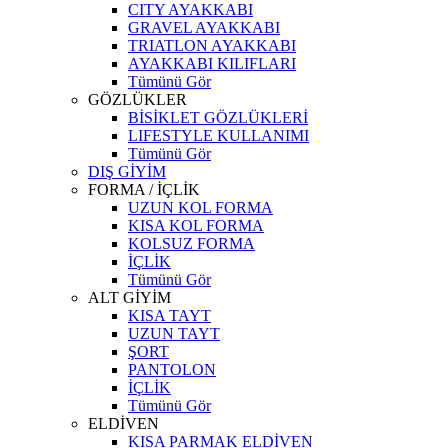
CITY AYAKKABI
GRAVEL AYAKKABI
TRIATLON AYAKKABI
AYAKKABI KILIFLARI
Tümünü Gör
GÖZLÜKLER
BİSİKLET GÖZLÜKLERİ
LIFESTYLE KULLANIMI
Tümünü Gör
DIŞ GİYİM
FORMA / İÇLİK
UZUN KOL FORMA
KISA KOL FORMA
KOLSUZ FORMA
İÇLİK
Tümünü Gör
ALT GİYİM
KISA TAYT
UZUN TAYT
ŞORT
PANTOLON
İÇLİK
Tümünü Gör
ELDİVEN
KISA PARMAK ELDİVEN