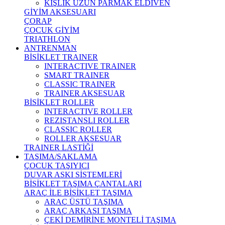
KIŞLIK UZUN PARMAK ELDİVEN
GİYİM AKSESUARI
ÇORAP
ÇOCUK GİYİM
TRIATHLON
ANTRENMAN
BİSİKLET TRAINER
INTERACTIVE TRAINER
SMART TRAINER
CLASSIC TRAINER
TRAINER AKSESUAR
BİSİKLET ROLLER
INTERACTIVE ROLLER
REZISTANSLI ROLLER
CLASSIC ROLLER
ROLLER AKSESUAR
TRAINER LASTİĞİ
TAŞIMA/SAKLAMA
ÇOCUK TAŞIYICI
DUVAR ASKI SİSTEMLERİ
BİSİKLET TAŞIMA ÇANTALARI
ARAÇ İLE BİSİKLET TAŞIMA
ARAÇ ÜSTÜ TAŞIMA
ARAÇ ARKASI TAŞIMA
ÇEKİ DEMİRİNE MONTELİ TAŞIMA