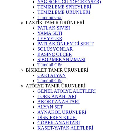
YAĞ SÖKÜCÜ (DEGREASER)
TEMİZLEME SPREYLERİ
TEMİZLEME ÜRÜNLERİ
Tümünü Gör
LASTİK TAMİR ÜRÜNLERİ
PATLAK SIVISI
YAMA SETİ
LEVYELER
PATLAK ÖNLEYİCİ ŞERİT
SOLÜSYONLAR
BASINÇ ÖLÇER
SİBOP MEKANİZMASI
Tümünü Gör
BİSİKLET TAMİR ÜRÜNLERİ
ÇAKI ALYAN
Tümünü Gör
ATÖLYE TAMİR ÜRÜNLERİ
GENEL ATOLYE ALETLERİ
TORK ANAHTARI
AKORT ANAHTARI
ALYAN SET
AYNAKOL ÜRÜNLERİ
DİSK FREN KILIFI
GÖBEK ANAHTARI
KASET-YATAK ALETLERİ