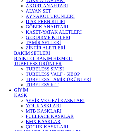
TORK ANAHTARI
AKORT ANAHTARI
ALYAN SET
AYNAKOL ÜRÜNLERİ
DİSK FREN KILIFI
GÖBEK ANAHTARI
KASET-YATAK ALETLERİ
GERDİRME KİTLERİ
TAMİR SETLERİ
ZİNCİR ALETLERİ
BAKIM SETLERİ
BİSİKLET BAKIM HİZMETİ
TUBELESS ÜRÜNLER
TUBELESS SIVISI
TUBELESS VALF - SİBOP
TUBELESS TAMİR ÜRÜNLERİ
TUBELESS KİT
GİYİM
KASK
ŞEHİR VE GEZİ KASKLARI
YOL KASKLARI
MTB KASKLARI
FULLFACE KASKLAR
BMX KASKLAR
ÇOCUK KASKLARI