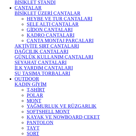
BİSİKLET STANDI
ÇANTALAR
BİSİKLET ÜZERİ ÇANTALAR
HEYBE VE TUR ÇANTALARI
SELE ALTI ÇANTALAR
GİDON ÇANTALARI
KADRO ÇANTALARI
ÇANTA MONTAJ PARÇALARI
AKTİVİTE SIRT ÇANTALARI
DAĞCILIK ÇANTALARI
GÜNLÜK KULLANIM ÇANTALARI
SEYAHAT ÇANTALARI
İLK YARDIM ÇANTALARI
SU TAŞIMA TORBALARI
OUTDOOR
KADIN GİYİM
T-SHİRT
POLAR
MONT
YAĞMURLUK VE RÜZGARLIK
SOFTSHELL MONT
KAYAK VE NOWBOARD CEKET
PANTOLON
TAYT
ŞORT