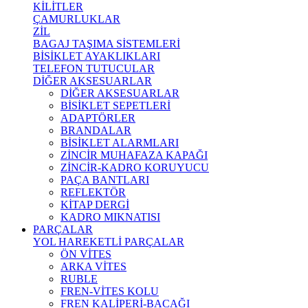
KİLİTLER
ÇAMURLUKLAR
ZİL
BAGAJ TAŞIMA SİSTEMLERİ
BİSİKLET AYAKLIKLARI
TELEFON TUTUCULAR
DİĞER AKSESUARLAR
DİĞER AKSESUARLAR
BİSİKLET SEPETLERİ
ADAPTÖRLER
BRANDALAR
BİSİKLET ALARMLARI
ZİNCİR MUHAFAZA KAPAĞI
ZİNCİR-KADRO KORUYUCU
PAÇA BANTLARI
REFLEKTÖR
KİTAP DERGİ
KADRO MIKNATISI
PARÇALAR
YOL HAREKETLİ PARÇALAR
ÖN VİTES
ARKA VİTES
RUBLE
FREN-VİTES KOLU
FREN KALİPERİ-BACAĞI