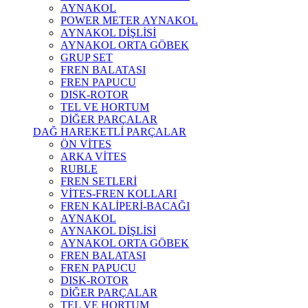
AYNAKOL
POWER METER AYNAKOL
AYNAKOL DİŞLİSİ
AYNAKOL ORTA GÖBEK
GRUP SET
FREN BALATASI
FREN PAPUCU
DISK-ROTOR
TEL VE HORTUM
DİĞER PARÇALAR
DAĞ HAREKETLİ PARÇALAR
ÖN VİTES
ARKA VİTES
RUBLE
FREN SETLERİ
VİTES-FREN KOLLARI
FREN KALİPERİ-BACAĞI
AYNAKOL
AYNAKOL DİŞLİSİ
AYNAKOL ORTA GÖBEK
FREN BALATASI
FREN PAPUCU
DISK-ROTOR
DİĞER PARÇALAR
TEL VE HORTUM