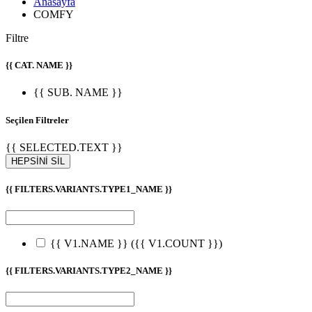
Anasayfa
COMFY
Filtre
{{ CAT. NAME }}
{{ SUB. NAME }}
Seçilen Filtreler
{{ SELECTED.TEXT }}
HEPSİNİ SİL
{{ FILTERS.VARIANTS.TYPE1_NAME }}
{{ V1.NAME }}
({{ V1.COUNT }})
{{ FILTERS.VARIANTS.TYPE2_NAME }}