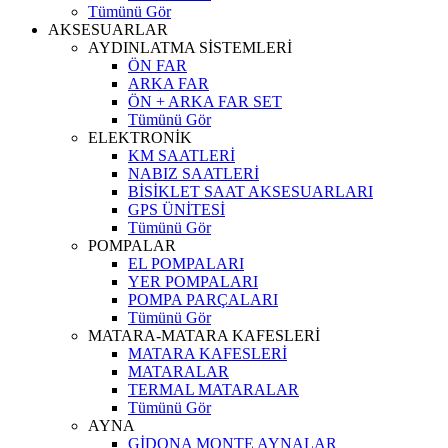
Tümünü Gör
AKSESUARLAR
AYDINLATMA SİSTEMLERİ
ÖN FAR
ARKA FAR
ÖN + ARKA FAR SET
Tümünü Gör
ELEKTRONİK
KM SAATLERİ
NABIZ SAATLERİ
BİSİKLET SAAT AKSESUARLARI
GPS ÜNİTESİ
Tümünü Gör
POMPALAR
EL POMPALARI
YER POMPALARI
POMPA PARÇALARI
Tümünü Gör
MATARA-MATARA KAFESLERİ
MATARA KAFESLERİ
MATARALAR
TERMAL MATARALAR
Tümünü Gör
AYNA
GİDONA MONTE AYNALAR