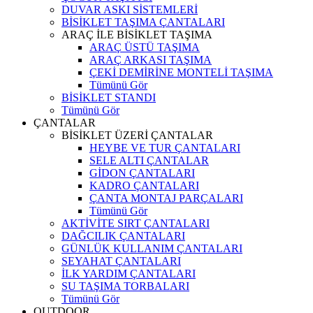
DUVAR ASKI SİSTEMLERİ
BİSİKLET TAŞIMA ÇANTALARI
ARAÇ İLE BİSİKLET TAŞIMA
ARAÇ ÜSTÜ TAŞIMA
ARAÇ ARKASI TAŞIMA
ÇEKİ DEMİRİNE MONTELİ TAŞIMA
Tümünü Gör
BİSİKLET STANDI
Tümünü Gör
ÇANTALAR
BİSİKLET ÜZERİ ÇANTALAR
HEYBE VE TUR ÇANTALARI
SELE ALTI ÇANTALAR
GİDON ÇANTALARI
KADRO ÇANTALARI
ÇANTA MONTAJ PARÇALARI
Tümünü Gör
AKTİVİTE SIRT ÇANTALARI
DAĞCILIK ÇANTALARI
GÜNLÜK KULLANIM ÇANTALARI
SEYAHAT ÇANTALARI
İLK YARDIM ÇANTALARI
SU TAŞIMA TORBALARI
Tümünü Gör
OUTDOOR