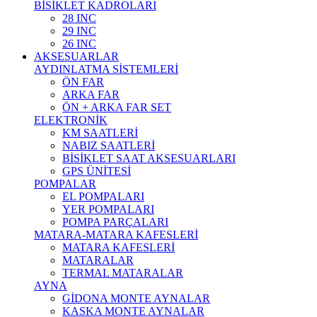
BİSİKLET KADROLARI
28 INC
29 INC
26 INC
AKSESUARLAR
AYDINLATMA SİSTEMLERİ
ÖN FAR
ARKA FAR
ÖN + ARKA FAR SET
ELEKTRONİK
KM SAATLERİ
NABIZ SAATLERİ
BİSİKLET SAAT AKSESUARLARI
GPS ÜNİTESİ
POMPALAR
EL POMPALARI
YER POMPALARI
POMPA PARÇALARI
MATARA-MATARA KAFESLERİ
MATARA KAFESLERİ
MATARALAR
TERMAL MATARALAR
AYNA
GİDONA MONTE AYNALAR
KASKA MONTE AYNALAR