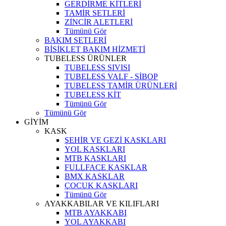
GERDİRME KİTLERİ
TAMİR SETLERİ
ZİNCİR ALETLERİ
Tümünü Gör
BAKIM SETLERİ
BİSİKLET BAKIM HİZMETİ
TUBELESS ÜRÜNLER
TUBELESS SIVISI
TUBELESS VALF - SİBOP
TUBELESS TAMİR ÜRÜNLERİ
TUBELESS KİT
Tümünü Gör
Tümünü Gör
GİYİM
KASK
ŞEHİR VE GEZİ KASKLARI
YOL KASKLARI
MTB KASKLARI
FULLFACE KASKLAR
BMX KASKLAR
ÇOCUK KASKLARI
Tümünü Gör
AYAKKABILAR VE KILIFLARI
MTB AYAKKABI
YOL AYAKKABI