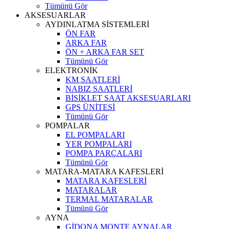
Tümünü Gör
AKSESUARLAR
AYDINLATMA SİSTEMLERİ
ÖN FAR
ARKA FAR
ÖN + ARKA FAR SET
Tümünü Gör
ELEKTRONİK
KM SAATLERİ
NABIZ SAATLERİ
BİSİKLET SAAT AKSESUARLARI
GPS ÜNİTESİ
Tümünü Gör
POMPALAR
EL POMPALARI
YER POMPALARI
POMPA PARÇALARI
Tümünü Gör
MATARA-MATARA KAFESLERİ
MATARA KAFESLERİ
MATARALAR
TERMAL MATARALAR
Tümünü Gör
AYNA
GİDONA MONTE AYNALAR