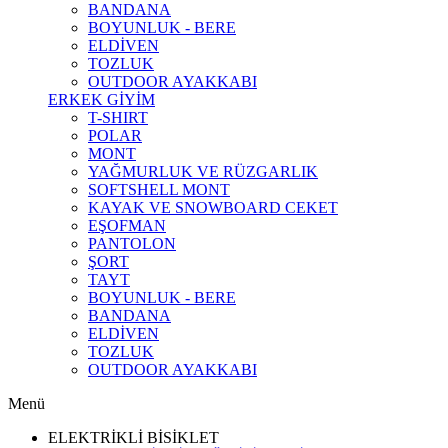
BANDANA
BOYUNLUK - BERE
ELDİVEN
TOZLUK
OUTDOOR AYAKKABI
ERKEK GİYİM
T-SHIRT
POLAR
MONT
YAĞMURLUK VE RÜZGARLIK
SOFTSHELL MONT
KAYAK VE SNOWBOARD CEKET
EŞOFMAN
PANTOLON
ŞORT
TAYT
BOYUNLUK - BERE
BANDANA
ELDİVEN
TOZLUK
OUTDOOR AYAKKABI
Menü
ELEKTRİKLİ BİSİKLET