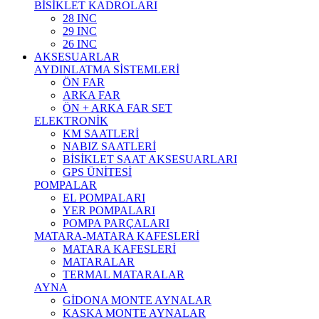
BİSİKLET KADROLARI
28 INC
29 INC
26 INC
AKSESUARLAR
AYDINLATMA SİSTEMLERİ
ÖN FAR
ARKA FAR
ÖN + ARKA FAR SET
ELEKTRONİK
KM SAATLERİ
NABIZ SAATLERİ
BİSİKLET SAAT AKSESUARLARI
GPS ÜNİTESİ
POMPALAR
EL POMPALARI
YER POMPALARI
POMPA PARÇALARI
MATARA-MATARA KAFESLERİ
MATARA KAFESLERİ
MATARALAR
TERMAL MATARALAR
AYNA
GİDONA MONTE AYNALAR
KASKA MONTE AYNALAR