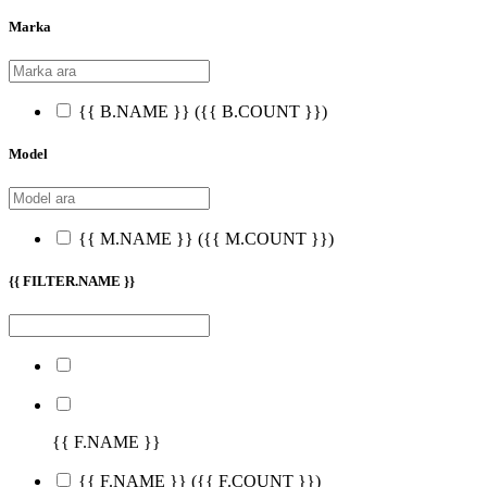
Marka
{{ B.NAME }}
({{ B.COUNT }})
Model
{{ M.NAME }}
({{ M.COUNT }})
{{ FILTER.NAME }}
{{ F.NAME }}
{{ F.NAME }}
({{ F.COUNT }})