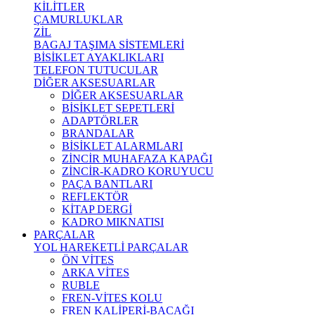
KİLİTLER
ÇAMURLUKLAR
ZİL
BAGAJ TAŞIMA SİSTEMLERİ
BİSİKLET AYAKLIKLARI
TELEFON TUTUCULAR
DİĞER AKSESUARLAR
DİĞER AKSESUARLAR
BİSİKLET SEPETLERİ
ADAPTÖRLER
BRANDALAR
BİSİKLET ALARMLARI
ZİNCİR MUHAFAZA KAPAĞI
ZİNCİR-KADRO KORUYUCU
PAÇA BANTLARI
REFLEKTÖR
KİTAP DERGİ
KADRO MIKNATISI
PARÇALAR
YOL HAREKETLİ PARÇALAR
ÖN VİTES
ARKA VİTES
RUBLE
FREN-VİTES KOLU
FREN KALİPERİ-BACAĞI