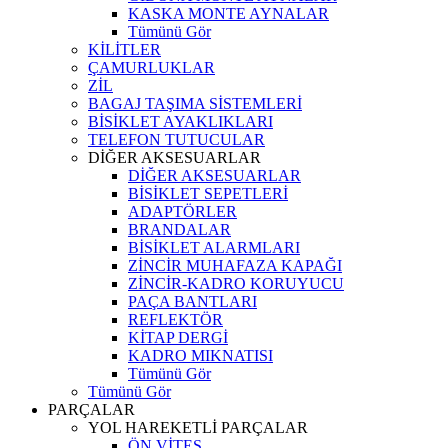
KASKA MONTE AYNALAR
Tümünü Gör
KİLİTLER
ÇAMURLUKLAR
ZİL
BAGAJ TAŞIMA SİSTEMLERİ
BİSİKLET AYAKLIKLARI
TELEFON TUTUCULAR
DİĞER AKSESUARLAR
DİĞER AKSESUARLAR
BİSİKLET SEPETLERİ
ADAPTÖRLER
BRANDALAR
BİSİKLET ALARMLARI
ZİNCİR MUHAFAZA KAPAĞI
ZİNCİR-KADRO KORUYUCU
PAÇA BANTLARI
REFLEKTÖR
KİTAP DERGİ
KADRO MIKNATISI
Tümünü Gör
Tümünü Gör
PARÇALAR
YOL HAREKETLİ PARÇALAR
ÖN VİTES