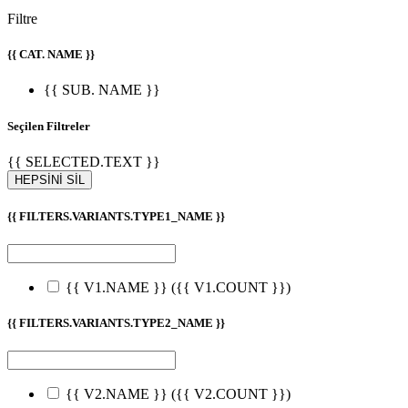
Filtre
{{ CAT. NAME }}
{{ SUB. NAME }}
Seçilen Filtreler
{{ SELECTED.TEXT }}
HEPSİNİ SİL
{{ FILTERS.VARIANTS.TYPE1_NAME }}
{{ V1.NAME }}
({{ V1.COUNT }})
{{ FILTERS.VARIANTS.TYPE2_NAME }}
{{ V2.NAME }}
({{ V2.COUNT }})