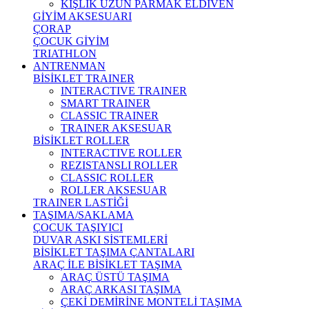
KIŞLIK UZUN PARMAK ELDİVEN
GİYİM AKSESUARI
ÇORAP
ÇOCUK GİYİM
TRIATHLON
ANTRENMAN
BİSİKLET TRAINER
INTERACTIVE TRAINER
SMART TRAINER
CLASSIC TRAINER
TRAINER AKSESUAR
BİSİKLET ROLLER
INTERACTIVE ROLLER
REZISTANSLI ROLLER
CLASSIC ROLLER
ROLLER AKSESUAR
TRAINER LASTİĞİ
TAŞIMA/SAKLAMA
ÇOCUK TAŞIYICI
DUVAR ASKI SİSTEMLERİ
BİSİKLET TAŞIMA ÇANTALARI
ARAÇ İLE BİSİKLET TAŞIMA
ARAÇ ÜSTÜ TAŞIMA
ARAÇ ARKASI TAŞIMA
ÇEKİ DEMİRİNE MONTELİ TAŞIMA