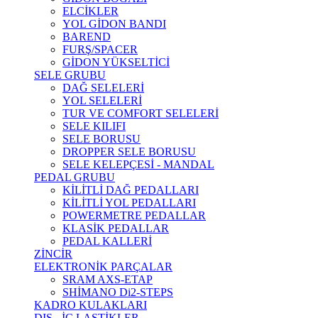
ELCİKLER
YOL GİDON BANDI
BAREND
FURŞ/SPACER
GİDON YÜKSELTİCİ
SELE GRUBU
DAĞ SELELERİ
YOL SELELERİ
TUR VE COMFORT SELELERİ
SELE KILIFI
SELE BORUSU
DROPPER SELE BORUSU
SELE KELEPÇESİ - MANDAL
PEDAL GRUBU
KİLİTLİ DAĞ PEDALLARI
KİLİTLİ YOL PEDALLARI
POWERMETRE PEDALLAR
KLASİK PEDALLAR
PEDAL KALLERİ
ZİNCİR
ELEKTRONİK PARÇALAR
SRAM AXS-ETAP
SHİMANO Di2-STEPS
KADRO KULAKLARI
DIŞ - İÇ LASTİKLER