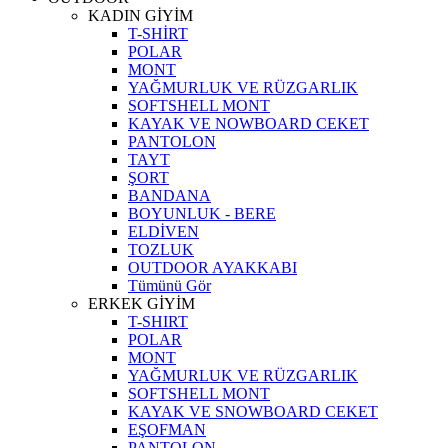
KADIN GİYİM
T-SHİRT
POLAR
MONT
YAĞMURLUK VE RÜZGARLIK
SOFTSHELL MONT
KAYAK VE NOWBOARD CEKET
PANTOLON
TAYT
ŞORT
BANDANA
BOYUNLUK - BERE
ELDİVEN
TOZLUK
OUTDOOR AYAKKABI
Tümünü Gör
ERKEK GİYİM
T-SHIRT
POLAR
MONT
YAĞMURLUK VE RÜZGARLIK
SOFTSHELL MONT
KAYAK VE SNOWBOARD CEKET
EŞOFMAN
PANTOLON