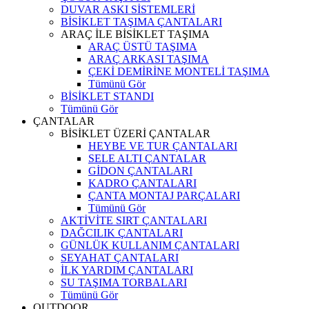
DUVAR ASKI SİSTEMLERİ
BİSİKLET TAŞIMA ÇANTALARI
ARAÇ İLE BİSİKLET TAŞIMA
ARAÇ ÜSTÜ TAŞIMA
ARAÇ ARKASI TAŞIMA
ÇEKİ DEMİRİNE MONTELİ TAŞIMA
Tümünü Gör
BİSİKLET STANDI
Tümünü Gör
ÇANTALAR
BİSİKLET ÜZERİ ÇANTALAR
HEYBE VE TUR ÇANTALARI
SELE ALTI ÇANTALAR
GİDON ÇANTALARI
KADRO ÇANTALARI
ÇANTA MONTAJ PARÇALARI
Tümünü Gör
AKTİVİTE SIRT ÇANTALARI
DAĞCILIK ÇANTALARI
GÜNLÜK KULLANIM ÇANTALARI
SEYAHAT ÇANTALARI
İLK YARDIM ÇANTALARI
SU TAŞIMA TORBALARI
Tümünü Gör
OUTDOOR