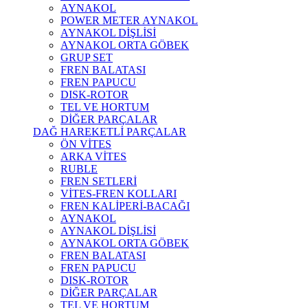
AYNAKOL
POWER METER AYNAKOL
AYNAKOL DİŞLİSİ
AYNAKOL ORTA GÖBEK
GRUP SET
FREN BALATASI
FREN PAPUCU
DISK-ROTOR
TEL VE HORTUM
DİĞER PARÇALAR
DAĞ HAREKETLİ PARÇALAR
ÖN VİTES
ARKA VİTES
RUBLE
FREN SETLERİ
VİTES-FREN KOLLARI
FREN KALİPERİ-BACAĞI
AYNAKOL
AYNAKOL DİŞLİSİ
AYNAKOL ORTA GÖBEK
FREN BALATASI
FREN PAPUCU
DISK-ROTOR
DİĞER PARÇALAR
TEL VE HORTUM