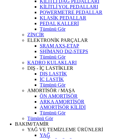
KİLİTLİ DAĞ PEDALLARI
KİLİTLİ YOL PEDALLARI
POWERMETRE PEDALLAR
KLASİK PEDALLAR
PEDAL KALLERİ
Tümünü Gör
ZİNCİR
ELEKTRONİK PARÇALAR
SRAM AXS-ETAP
SHİMANO Di2-STEPS
Tümünü Gör
KADRO KULAKLARI
DIŞ - İÇ LASTİKLER
DIŞ LASTİK
İÇ LASTİK
Tümünü Gör
AMORTİSÖR / MAŞA
ÖN AMORTİSÖR
ARKA AMORTİSÖR
AMORTİSÖR KİLİDİ
Tümünü Gör
Tümünü Gör
BAKIM/TAMİR
YAĞ VE TEMİZLEME ÜRÜNLERİ
YAĞ