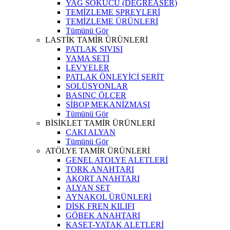
YAĞ SÖKÜCÜ (DEGREASER)
TEMİZLEME SPREYLERİ
TEMİZLEME ÜRÜNLERİ
Tümünü Gör
LASTİK TAMİR ÜRÜNLERİ
PATLAK SIVISI
YAMA SETİ
LEVYELER
PATLAK ÖNLEYİCİ ŞERİT
SOLÜSYONLAR
BASINÇ ÖLÇER
SİBOP MEKANİZMASI
Tümünü Gör
BİSİKLET TAMİR ÜRÜNLERİ
ÇAKI ALYAN
Tümünü Gör
ATÖLYE TAMİR ÜRÜNLERİ
GENEL ATOLYE ALETLERİ
TORK ANAHTARI
AKORT ANAHTARI
ALYAN SET
AYNAKOL ÜRÜNLERİ
DİSK FREN KILIFI
GÖBEK ANAHTARI
KASET-YATAK ALETLERİ