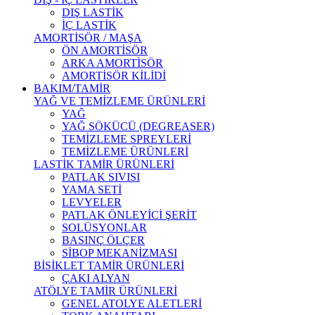
DIŞ LASTİK
İÇ LASTİK
AMORTİSÖR / MAŞA
ÖN AMORTİSÖR
ARKA AMORTİSÖR
AMORTİSÖR KİLİDİ
BAKIM/TAMİR
YAĞ VE TEMİZLEME ÜRÜNLERİ
YAĞ
YAĞ SÖKÜCÜ (DEGREASER)
TEMİZLEME SPREYLERİ
TEMİZLEME ÜRÜNLERİ
LASTİK TAMİR ÜRÜNLERİ
PATLAK SIVISI
YAMA SETİ
LEVYELER
PATLAK ÖNLEYİCİ ŞERİT
SOLÜSYONLAR
BASINÇ ÖLÇER
SİBOP MEKANİZMASI
BİSİKLET TAMİR ÜRÜNLERİ
ÇAKI ALYAN
ATÖLYE TAMİR ÜRÜNLERİ
GENEL ATOLYE ALETLERİ