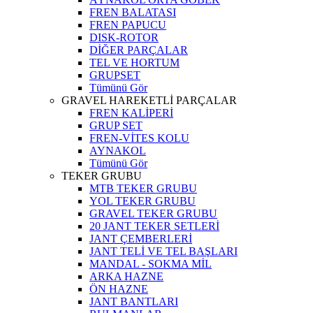
FREN BALATASI
FREN PAPUCU
DISK-ROTOR
DİĞER PARÇALAR
TEL VE HORTUM
GRUPSET
Tümünü Gör
GRAVEL HAREKETLİ PARÇALAR
FREN KALİPERİ
GRUP SET
FREN-VİTES KOLU
AYNAKOL
Tümünü Gör
TEKER GRUBU
MTB TEKER GRUBU
YOL TEKER GRUBU
GRAVEL TEKER GRUBU
20 JANT TEKER SETLERİ
JANT ÇEMBERLERİ
JANT TELİ VE TEL BAŞLARI
MANDAL - SOKMA MİL
ARKA HAZNE
ÖN HAZNE
JANT BANTLARI