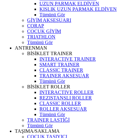
UZUN PARMAK ELDİVEN
KIŞLIK UZUN PARMAK ELDİVEN
Tümünü Gör
GİYİM AKSESUARI
ÇORAP
ÇOCUK GİYİM
TRIATHLON
Tümünü Gör
ANTRENMAN
BİSİKLET TRAINER
INTERACTIVE TRAINER
SMART TRAINER
CLASSIC TRAINER
TRAINER AKSESUAR
Tümünü Gör
BİSİKLET ROLLER
INTERACTIVE ROLLER
REZISTANSLI ROLLER
CLASSIC ROLLER
ROLLER AKSESUAR
Tümünü Gör
TRAINER LASTİĞİ
Tümünü Gör
TAŞIMA/SAKLAMA
ÇOCUK TAŞIYICI