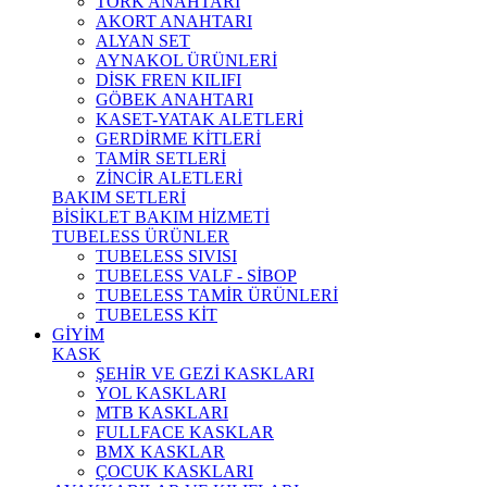
TORK ANAHTARI
AKORT ANAHTARI
ALYAN SET
AYNAKOL ÜRÜNLERİ
DİSK FREN KILIFI
GÖBEK ANAHTARI
KASET-YATAK ALETLERİ
GERDİRME KİTLERİ
TAMİR SETLERİ
ZİNCİR ALETLERİ
BAKIM SETLERİ
BİSİKLET BAKIM HİZMETİ
TUBELESS ÜRÜNLER
TUBELESS SIVISI
TUBELESS VALF - SİBOP
TUBELESS TAMİR ÜRÜNLERİ
TUBELESS KİT
GİYİM
KASK
ŞEHİR VE GEZİ KASKLARI
YOL KASKLARI
MTB KASKLARI
FULLFACE KASKLAR
BMX KASKLAR
ÇOCUK KASKLARI