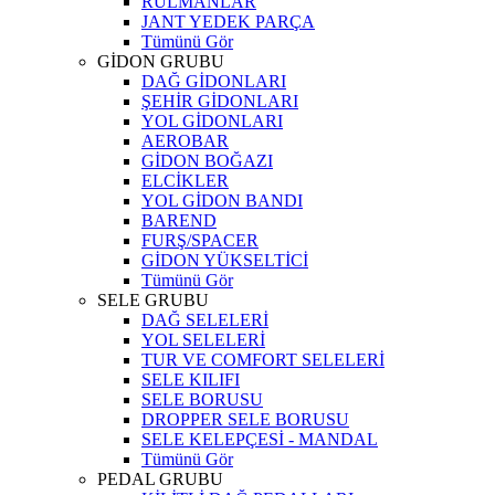
RULMANLAR
JANT YEDEK PARÇA
Tümünü Gör
GİDON GRUBU
DAĞ GİDONLARI
ŞEHİR GİDONLARI
YOL GİDONLARI
AEROBAR
GİDON BOĞAZI
ELCİKLER
YOL GİDON BANDI
BAREND
FURŞ/SPACER
GİDON YÜKSELTİCİ
Tümünü Gör
SELE GRUBU
DAĞ SELELERİ
YOL SELELERİ
TUR VE COMFORT SELELERİ
SELE KILIFI
SELE BORUSU
DROPPER SELE BORUSU
SELE KELEPÇESİ - MANDAL
Tümünü Gör
PEDAL GRUBU