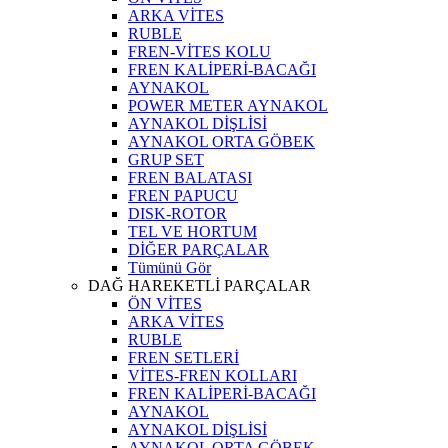
ARKA VİTES
RUBLE
FREN-VİTES KOLU
FREN KALİPERİ-BACAĞI
AYNAKOL
POWER METER AYNAKOL
AYNAKOL DİŞLİSİ
AYNAKOL ORTA GÖBEK
GRUP SET
FREN BALATASI
FREN PAPUCU
DISK-ROTOR
TEL VE HORTUM
DİĞER PARÇALAR
Tümünü Gör
DAĞ HAREKETLİ PARÇALAR
ÖN VİTES
ARKA VİTES
RUBLE
FREN SETLERİ
VİTES-FREN KOLLARI
FREN KALİPERİ-BACAĞI
AYNAKOL
AYNAKOL DİŞLİSİ
AYNAKOL ORTA GÖBEK