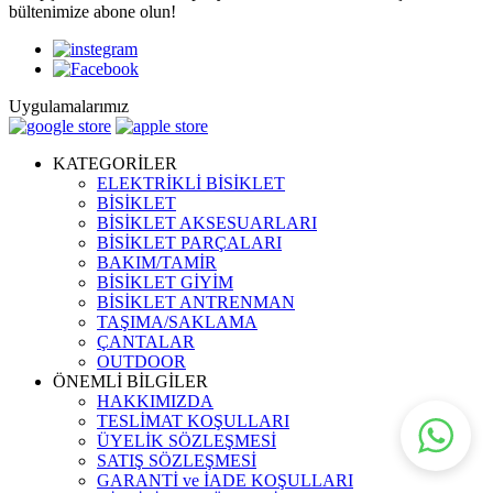
bültenimize abone olun!
Uygulamalarımız
KATEGORİLER
ELEKTRİKLİ BİSİKLET
BİSİKLET
BİSİKLET AKSESUARLARI
BİSİKLET PARÇALARI
BAKIM/TAMİR
BİSİKLET GİYİM
BİSİKLET ANTRENMAN
TAŞIMA/SAKLAMA
ÇANTALAR
OUTDOOR
ÖNEMLİ BİLGİLER
HAKKIMIZDA
TESLİMAT KOŞULLARI
ÜYELİK SÖZLEŞMESİ
SATIŞ SÖZLEŞMESİ
GARANTİ ve İADE KOŞULLARI