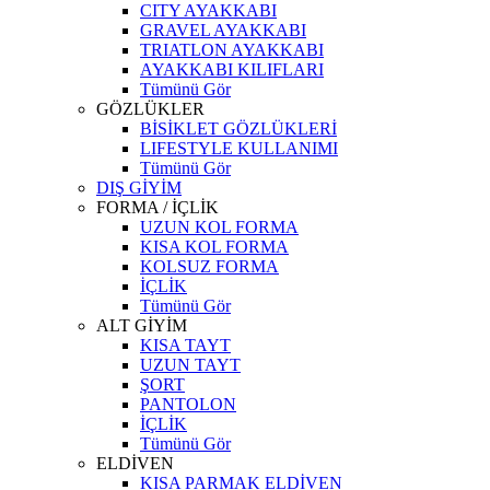
CITY AYAKKABI
GRAVEL AYAKKABI
TRIATLON AYAKKABI
AYAKKABI KILIFLARI
Tümünü Gör
GÖZLÜKLER
BİSİKLET GÖZLÜKLERİ
LIFESTYLE KULLANIMI
Tümünü Gör
DIŞ GİYİM
FORMA / İÇLİK
UZUN KOL FORMA
KISA KOL FORMA
KOLSUZ FORMA
İÇLİK
Tümünü Gör
ALT GİYİM
KISA TAYT
UZUN TAYT
ŞORT
PANTOLON
İÇLİK
Tümünü Gör
ELDİVEN
KISA PARMAK ELDİVEN