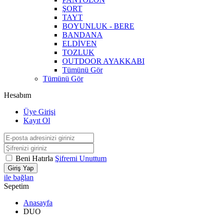
ŞORT
TAYT
BOYUNLUK - BERE
BANDANA
ELDİVEN
TOZLUK
OUTDOOR AYAKKABI
Tümünü Gör
Tümünü Gör
Hesabım
Üye Girişi
Kayıt Ol
Beni Hatırla
Şifremi Unuttum
Giriş Yap
ile bağlan
Sepetim
Anasayfa
DUO