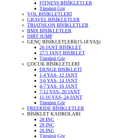
FITNESS BİSİKLETLER
Tümünü Gör
YOL BİSİKLETLERİ
GRAVEL BİSİKLETLER
TRIATHLON BİSİKLETLER
BMX BİSİKLETLER
DIRT JUMP
GENÇ BİSİKLETLERİ(15-18 YAŞ)
26 JANT BİSİKLET
27.5 JANT BİSİKLET
Tümünü Gör
ÇOCUK BİSİKLETLERİ
DENGE BİSİKLETİ
1-4 YAŞ- 12 JANT
3-6 YAŞ- 14 JANT
4-7 YAŞ- 16 JANT
7-12 YAŞ- 20 JANT
11-16 YAŞ- 24 JANT
Tümünü Gör
FREERIDE BİSİKLETLER
BİSİKLET KADROLARI
28 INC
29 INC
26 INC
Tümünü Gör