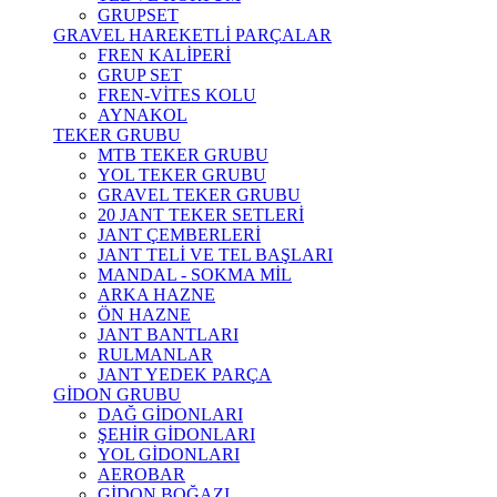
GRUPSET
GRAVEL HAREKETLİ PARÇALAR
FREN KALİPERİ
GRUP SET
FREN-VİTES KOLU
AYNAKOL
TEKER GRUBU
MTB TEKER GRUBU
YOL TEKER GRUBU
GRAVEL TEKER GRUBU
20 JANT TEKER SETLERİ
JANT ÇEMBERLERİ
JANT TELİ VE TEL BAŞLARI
MANDAL - SOKMA MİL
ARKA HAZNE
ÖN HAZNE
JANT BANTLARI
RULMANLAR
JANT YEDEK PARÇA
GİDON GRUBU
DAĞ GİDONLARI
ŞEHİR GİDONLARI
YOL GİDONLARI
AEROBAR
GİDON BOĞAZI