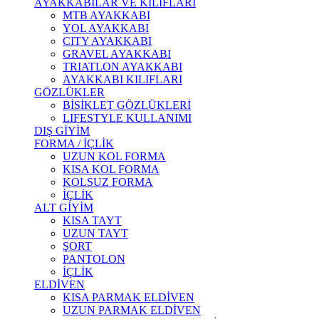
AYAKKABILAR VE KILIFLARI
MTB AYAKKABI
YOL AYAKKABI
CITY AYAKKABI
GRAVEL AYAKKABI
TRIATLON AYAKKABI
AYAKKABI KILIFLARI
GÖZLÜKLER
BİSİKLET GÖZLÜKLERİ
LIFESTYLE KULLANIMI
DIŞ GİYİM
FORMA / İÇLİK
UZUN KOL FORMA
KISA KOL FORMA
KOLSUZ FORMA
İÇLİK
ALT GİYİM
KISA TAYT
UZUN TAYT
ŞORT
PANTOLON
İÇLİK
ELDİVEN
KISA PARMAK ELDİVEN
UZUN PARMAK ELDİVEN