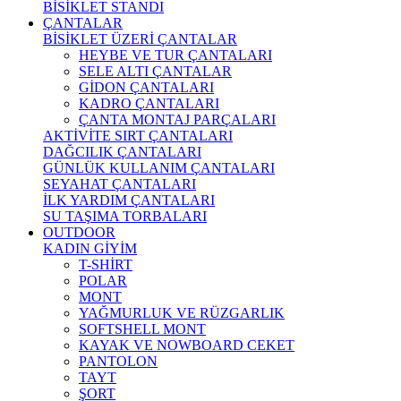
BİSİKLET STANDI
ÇANTALAR
BİSİKLET ÜZERİ ÇANTALAR
HEYBE VE TUR ÇANTALARI
SELE ALTI ÇANTALAR
GİDON ÇANTALARI
KADRO ÇANTALARI
ÇANTA MONTAJ PARÇALARI
AKTİVİTE SIRT ÇANTALARI
DAĞCILIK ÇANTALARI
GÜNLÜK KULLANIM ÇANTALARI
SEYAHAT ÇANTALARI
İLK YARDIM ÇANTALARI
SU TAŞIMA TORBALARI
OUTDOOR
KADIN GİYİM
T-SHİRT
POLAR
MONT
YAĞMURLUK VE RÜZGARLIK
SOFTSHELL MONT
KAYAK VE NOWBOARD CEKET
PANTOLON
TAYT
ŞORT