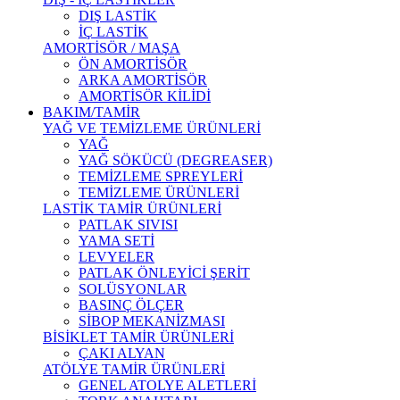
DIŞ LASTİK
İÇ LASTİK
AMORTİSÖR / MAŞA
ÖN AMORTİSÖR
ARKA AMORTİSÖR
AMORTİSÖR KİLİDİ
BAKIM/TAMİR
YAĞ VE TEMİZLEME ÜRÜNLERİ
YAĞ
YAĞ SÖKÜCÜ (DEGREASER)
TEMİZLEME SPREYLERİ
TEMİZLEME ÜRÜNLERİ
LASTİK TAMİR ÜRÜNLERİ
PATLAK SIVISI
YAMA SETİ
LEVYELER
PATLAK ÖNLEYİCİ ŞERİT
SOLÜSYONLAR
BASINÇ ÖLÇER
SİBOP MEKANİZMASI
BİSİKLET TAMİR ÜRÜNLERİ
ÇAKI ALYAN
ATÖLYE TAMİR ÜRÜNLERİ
GENEL ATOLYE ALETLERİ