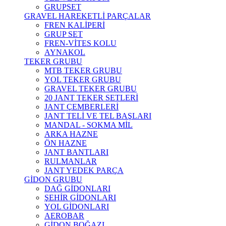
GRUPSET
GRAVEL HAREKETLİ PARÇALAR
FREN KALİPERİ
GRUP SET
FREN-VİTES KOLU
AYNAKOL
TEKER GRUBU
MTB TEKER GRUBU
YOL TEKER GRUBU
GRAVEL TEKER GRUBU
20 JANT TEKER SETLERİ
JANT ÇEMBERLERİ
JANT TELİ VE TEL BAŞLARI
MANDAL - SOKMA MİL
ARKA HAZNE
ÖN HAZNE
JANT BANTLARI
RULMANLAR
JANT YEDEK PARÇA
GİDON GRUBU
DAĞ GİDONLARI
ŞEHİR GİDONLARI
YOL GİDONLARI
AEROBAR
GİDON BOĞAZI