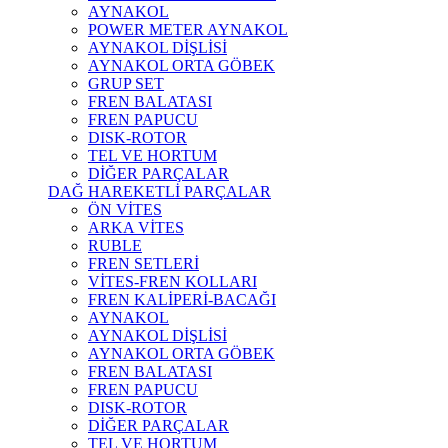
AYNAKOL
POWER METER AYNAKOL
AYNAKOL DİŞLİSİ
AYNAKOL ORTA GÖBEK
GRUP SET
FREN BALATASI
FREN PAPUCU
DISK-ROTOR
TEL VE HORTUM
DİĞER PARÇALAR
DAĞ HAREKETLİ PARÇALAR
ÖN VİTES
ARKA VİTES
RUBLE
FREN SETLERİ
VİTES-FREN KOLLARI
FREN KALİPERİ-BACAĞI
AYNAKOL
AYNAKOL DİŞLİSİ
AYNAKOL ORTA GÖBEK
FREN BALATASI
FREN PAPUCU
DISK-ROTOR
DİĞER PARÇALAR
TEL VE HORTUM