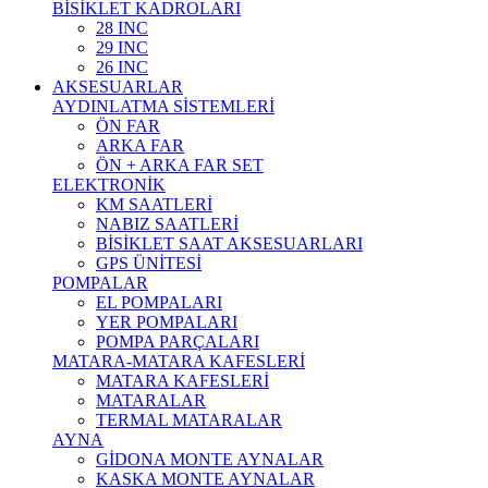
BİSİKLET KADROLARI
28 INC
29 INC
26 INC
AKSESUARLAR
AYDINLATMA SİSTEMLERİ
ÖN FAR
ARKA FAR
ÖN + ARKA FAR SET
ELEKTRONİK
KM SAATLERİ
NABIZ SAATLERİ
BİSİKLET SAAT AKSESUARLARI
GPS ÜNİTESİ
POMPALAR
EL POMPALARI
YER POMPALARI
POMPA PARÇALARI
MATARA-MATARA KAFESLERİ
MATARA KAFESLERİ
MATARALAR
TERMAL MATARALAR
AYNA
GİDONA MONTE AYNALAR
KASKA MONTE AYNALAR