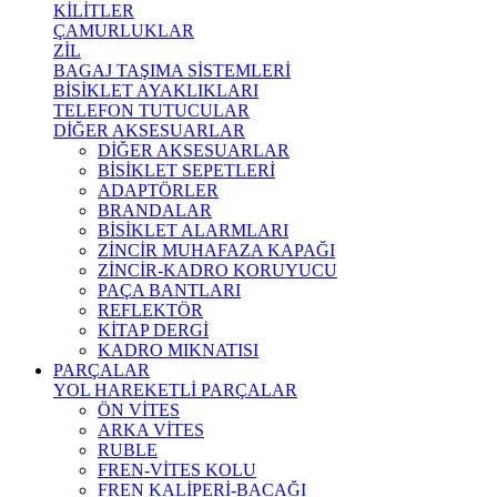
KİLİTLER
ÇAMURLUKLAR
ZİL
BAGAJ TAŞIMA SİSTEMLERİ
BİSİKLET AYAKLIKLARI
TELEFON TUTUCULAR
DİĞER AKSESUARLAR
DİĞER AKSESUARLAR
BİSİKLET SEPETLERİ
ADAPTÖRLER
BRANDALAR
BİSİKLET ALARMLARI
ZİNCİR MUHAFAZA KAPAĞI
ZİNCİR-KADRO KORUYUCU
PAÇA BANTLARI
REFLEKTÖR
KİTAP DERGİ
KADRO MIKNATISI
PARÇALAR
YOL HAREKETLİ PARÇALAR
ÖN VİTES
ARKA VİTES
RUBLE
FREN-VİTES KOLU
FREN KALİPERİ-BACAĞI