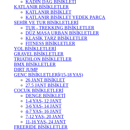
KADIN DAĞ BİSİKLETİ
KATLANIR BİSİKLETLER
KATLANIR BİSİKLET
KATLANIR BİSİKLET YEDEK PARÇA
ŞEHİR VE TUR BİSİKLETLERİ
TUR - TREKKING BİSİKLETLER
DÜZ MAŞA URBAN BİSİKLETLER
KLASİK TARZ BİSİKLETLER
FITNESS BİSİKLETLER
YOL BİSİKLETLERİ
GRAVEL BİSİKLETLER
TRIATHLON BİSİKLETLER
BMX BİSİKLETLER
DIRT JUMP
GENÇ BİSİKLETLERİ(15-18 YAŞ)
26 JANT BİSİKLET
27.5 JANT BİSİKLET
ÇOCUK BİSİKLETLERİ
DENGE BİSİKLETİ
1-4 YAŞ- 12 JANT
3-6 YAŞ- 14 JANT
4-7 YAŞ- 16 JANT
7-12 YAŞ- 20 JANT
11-16 YAŞ- 24 JANT
FREERIDE BİSİKLETLER