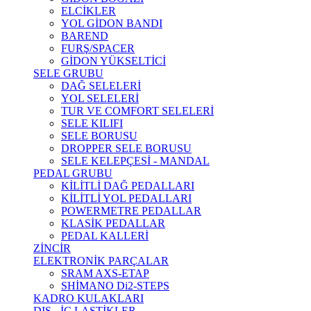
ELCİKLER
YOL GİDON BANDI
BAREND
FURŞ/SPACER
GİDON YÜKSELTİCİ
SELE GRUBU
DAĞ SELELERİ
YOL SELELERİ
TUR VE COMFORT SELELERİ
SELE KILIFI
SELE BORUSU
DROPPER SELE BORUSU
SELE KELEPÇESİ - MANDAL
PEDAL GRUBU
KİLİTLİ DAĞ PEDALLARI
KİLİTLİ YOL PEDALLARI
POWERMETRE PEDALLAR
KLASİK PEDALLAR
PEDAL KALLERİ
ZİNCİR
ELEKTRONİK PARÇALAR
SRAM AXS-ETAP
SHİMANO Di2-STEPS
KADRO KULAKLARI
DIŞ - İÇ LASTİKLER