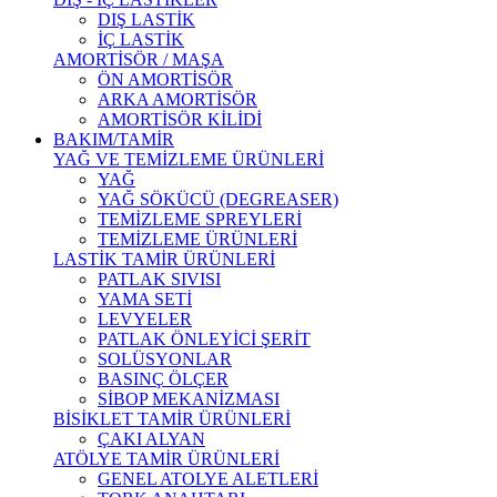
DIŞ LASTİK
İÇ LASTİK
AMORTİSÖR / MAŞA
ÖN AMORTİSÖR
ARKA AMORTİSÖR
AMORTİSÖR KİLİDİ
BAKIM/TAMİR
YAĞ VE TEMİZLEME ÜRÜNLERİ
YAĞ
YAĞ SÖKÜCÜ (DEGREASER)
TEMİZLEME SPREYLERİ
TEMİZLEME ÜRÜNLERİ
LASTİK TAMİR ÜRÜNLERİ
PATLAK SIVISI
YAMA SETİ
LEVYELER
PATLAK ÖNLEYİCİ ŞERİT
SOLÜSYONLAR
BASINÇ ÖLÇER
SİBOP MEKANİZMASI
BİSİKLET TAMİR ÜRÜNLERİ
ÇAKI ALYAN
ATÖLYE TAMİR ÜRÜNLERİ
GENEL ATOLYE ALETLERİ