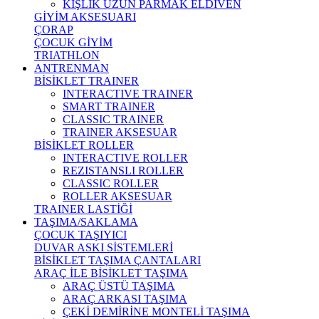
KIŞLIK UZUN PARMAK ELDİVEN
GİYİM AKSESUARI
ÇORAP
ÇOCUK GİYİM
TRIATHLON
ANTRENMAN
BİSİKLET TRAINER
INTERACTIVE TRAINER
SMART TRAINER
CLASSIC TRAINER
TRAINER AKSESUAR
BİSİKLET ROLLER
INTERACTIVE ROLLER
REZISTANSLI ROLLER
CLASSIC ROLLER
ROLLER AKSESUAR
TRAINER LASTİĞİ
TAŞIMA/SAKLAMA
ÇOCUK TAŞIYICI
DUVAR ASKI SİSTEMLERİ
BİSİKLET TAŞIMA ÇANTALARI
ARAÇ İLE BİSİKLET TAŞIMA
ARAÇ ÜSTÜ TAŞIMA
ARAÇ ARKASI TAŞIMA
ÇEKİ DEMİRİNE MONTELİ TAŞIMA