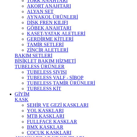
TORK ANAHTARI
AKORT ANAHTARI
ALYAN SET
AYNAKOL ÜRÜNLERİ
DİSK FREN KILIFI
GÖBEK ANAHTARI
KASET-YATAK ALETLERİ
GERDİRME KİTLERİ
TAMİR SETLERİ
ZİNCİR ALETLERİ
BAKIM SETLERİ
BİSİKLET BAKIM HİZMETİ
TUBELESS ÜRÜNLER
TUBELESS SIVISI
TUBELESS VALF - SİBOP
TUBELESS TAMİR ÜRÜNLERİ
TUBELESS KİT
GİYİM
KASK
ŞEHİR VE GEZİ KASKLARI
YOL KASKLARI
MTB KASKLARI
FULLFACE KASKLAR
BMX KASKLAR
ÇOCUK KASKLARI