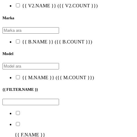
{{ V2.NAME }}
({{ V2.COUNT }})
Marka
{{ B.NAME }}
({{ B.COUNT }})
Model
{{ M.NAME }}
({{ M.COUNT }})
{{ FILTER.NAME }}
{{ F.NAME }}