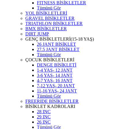
FITNESS BİSİKLETLER
Tümünü Gör
YOL BİSİKLETLERİ
GRAVEL BİSİKLETLER
TRIATHLON BİSİKLETLER
BMX BİSİKLETLER
DIRT JUMP
GENÇ BİSİKLETLERİ(15-18 YAŞ)
26 JANT BİSİKLET
27.5 JANT BİSİKLET
Tümünü Gör
ÇOCUK BİSİKLETLERİ
DENGE BİSİKLETİ
1-4 YAŞ- 12 JANT
3-6 YAŞ- 14 JANT
4-7 YAŞ- 16 JANT
7-12 YAŞ- 20 JANT
11-16 YAŞ- 24 JANT
Tümünü Gör
FREERIDE BİSİKLETLER
BİSİKLET KADROLARI
28 INC
29 INC
26 INC
Tümünü Gör