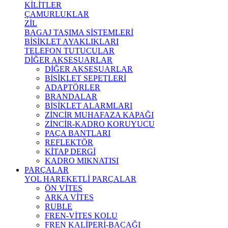
KİLİTLER
ÇAMURLUKLAR
ZİL
BAGAJ TAŞIMA SİSTEMLERİ
BİSİKLET AYAKLIKLARI
TELEFON TUTUCULAR
DİĞER AKSESUARLAR
DİĞER AKSESUARLAR
BİSİKLET SEPETLERİ
ADAPTÖRLER
BRANDALAR
BİSİKLET ALARMLARI
ZİNCİR MUHAFAZA KAPAĞI
ZİNCİR-KADRO KORUYUCU
PAÇA BANTLARI
REFLEKTÖR
KİTAP DERGİ
KADRO MIKNATISI
PARÇALAR
YOL HAREKETLİ PARÇALAR
ÖN VİTES
ARKA VİTES
RUBLE
FREN-VİTES KOLU
FREN KALİPERİ-BACAĞI