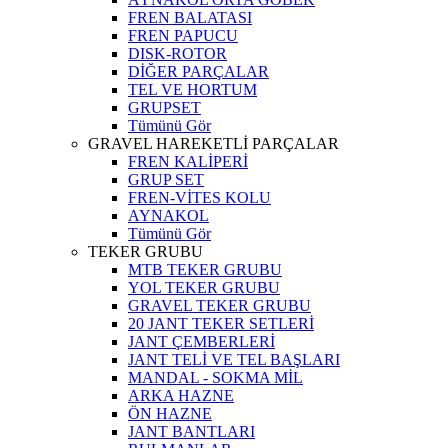
FREN BALATASI
FREN PAPUCU
DISK-ROTOR
DİĞER PARÇALAR
TEL VE HORTUM
GRUPSET
Tümünü Gör
GRAVEL HAREKETLİ PARÇALAR
FREN KALİPERİ
GRUP SET
FREN-VİTES KOLU
AYNAKOL
Tümünü Gör
TEKER GRUBU
MTB TEKER GRUBU
YOL TEKER GRUBU
GRAVEL TEKER GRUBU
20 JANT TEKER SETLERİ
JANT ÇEMBERLERİ
JANT TELİ VE TEL BAŞLARI
MANDAL - SOKMA MİL
ARKA HAZNE
ÖN HAZNE
JANT BANTLARI