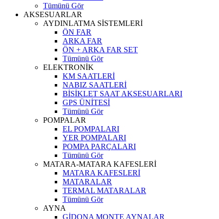
Tümünü Gör
AKSESUARLAR
AYDINLATMA SİSTEMLERİ
ÖN FAR
ARKA FAR
ÖN + ARKA FAR SET
Tümünü Gör
ELEKTRONİK
KM SAATLERİ
NABIZ SAATLERİ
BİSİKLET SAAT AKSESUARLARI
GPS ÜNİTESİ
Tümünü Gör
POMPALAR
EL POMPALARI
YER POMPALARI
POMPA PARÇALARI
Tümünü Gör
MATARA-MATARA KAFESLERİ
MATARA KAFESLERİ
MATARALAR
TERMAL MATARALAR
Tümünü Gör
AYNA
GİDONA MONTE AYNALAR