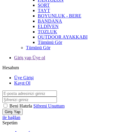
ŞORT
TAYT
BOYUNLUK - BERE
BANDANA
ELDİVEN
TOZLUK
OUTDOOR AYAKKABI
Tümünü Gör
Tümünü Gör
Giriş yap Üye ol
Hesabım
Üye Girişi
Kayıt Ol
Beni Hatırla
Şifremi Unuttum
Giriş Yap
ile bağlan
Sepetim