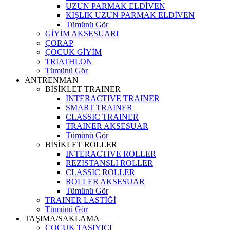
UZUN PARMAK ELDİVEN
KIŞLIK UZUN PARMAK ELDİVEN
Tümünü Gör
GİYİM AKSESUARI
ÇORAP
ÇOCUK GİYİM
TRIATHLON
Tümünü Gör
ANTRENMAN
BİSİKLET TRAINER
INTERACTIVE TRAINER
SMART TRAINER
CLASSIC TRAINER
TRAINER AKSESUAR
Tümünü Gör
BİSİKLET ROLLER
INTERACTIVE ROLLER
REZISTANSLI ROLLER
CLASSIC ROLLER
ROLLER AKSESUAR
Tümünü Gör
TRAINER LASTİĞİ
Tümünü Gör
TAŞIMA/SAKLAMA
ÇOCUK TAŞIYICI