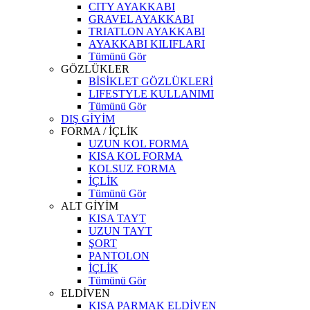
CITY AYAKKABI
GRAVEL AYAKKABI
TRIATLON AYAKKABI
AYAKKABI KILIFLARI
Tümünü Gör
GÖZLÜKLER
BİSİKLET GÖZLÜKLERİ
LIFESTYLE KULLANIMI
Tümünü Gör
DIŞ GİYİM
FORMA / İÇLİK
UZUN KOL FORMA
KISA KOL FORMA
KOLSUZ FORMA
İÇLİK
Tümünü Gör
ALT GİYİM
KISA TAYT
UZUN TAYT
ŞORT
PANTOLON
İÇLİK
Tümünü Gör
ELDİVEN
KISA PARMAK ELDİVEN