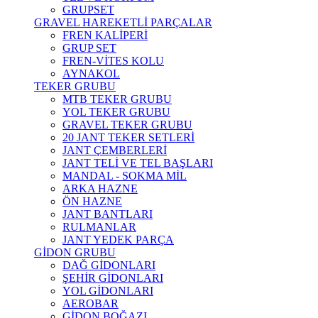
GRUPSET
GRAVEL HAREKETLİ PARÇALAR
FREN KALİPERİ
GRUP SET
FREN-VİTES KOLU
AYNAKOL
TEKER GRUBU
MTB TEKER GRUBU
YOL TEKER GRUBU
GRAVEL TEKER GRUBU
20 JANT TEKER SETLERİ
JANT ÇEMBERLERİ
JANT TELİ VE TEL BAŞLARI
MANDAL - SOKMA MİL
ARKA HAZNE
ÖN HAZNE
JANT BANTLARI
RULMANLAR
JANT YEDEK PARÇA
GİDON GRUBU
DAĞ GİDONLARI
ŞEHİR GİDONLARI
YOL GİDONLARI
AEROBAR
GİDON BOĞAZI