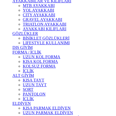
AYAKKABILAR VE KILIFLARI
MTB AYAKKABI
YOL AYAKKABI
CITY AYAKKABI
GRAVEL AYAKKABI
TRIATLON AYAKKABI
AYAKKABI KILIFLARI
GÖZLÜKLER
BİSİKLET GÖZLÜKLERİ
LIFESTYLE KULLANIMI
DIŞ GİYİM
FORMA / İÇLİK
UZUN KOL FORMA
KISA KOL FORMA
KOLSUZ FORMA
İÇLİK
ALT GİYİM
KISA TAYT
UZUN TAYT
ŞORT
PANTOLON
İÇLİK
ELDİVEN
KISA PARMAK ELDİVEN
UZUN PARMAK ELDİVEN