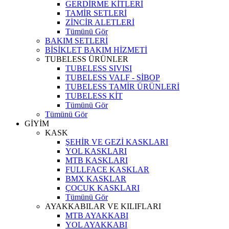
GERDİRME KİTLERİ
TAMİR SETLERİ
ZİNCİR ALETLERİ
Tümünü Gör
BAKIM SETLERİ
BİSİKLET BAKIM HİZMETİ
TUBELESS ÜRÜNLER
TUBELESS SIVISI
TUBELESS VALF - SİBOP
TUBELESS TAMİR ÜRÜNLERİ
TUBELESS KİT
Tümünü Gör
Tümünü Gör
GİYİM
KASK
ŞEHİR VE GEZİ KASKLARI
YOL KASKLARI
MTB KASKLARI
FULLFACE KASKLAR
BMX KASKLAR
ÇOCUK KASKLARI
Tümünü Gör
AYAKKABILAR VE KILIFLARI
MTB AYAKKABI
YOL AYAKKABI