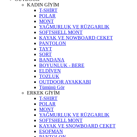
KADIN GİYİM
T-SHİRT
POLAR
MONT
YAĞMURLUK VE RÜZGARLIK
SOFTSHELL MONT
KAYAK VE NOWBOARD CEKET
PANTOLON
TAYT
ŞORT
BANDANA
BOYUNLUK - BERE
ELDİVEN
TOZLUK
OUTDOOR AYAKKABI
Tümünü Gör
ERKEK GİYİM
T-SHIRT
POLAR
MONT
YAĞMURLUK VE RÜZGARLIK
SOFTSHELL MONT
KAYAK VE SNOWBOARD CEKET
EŞOFMAN
PANTOLON