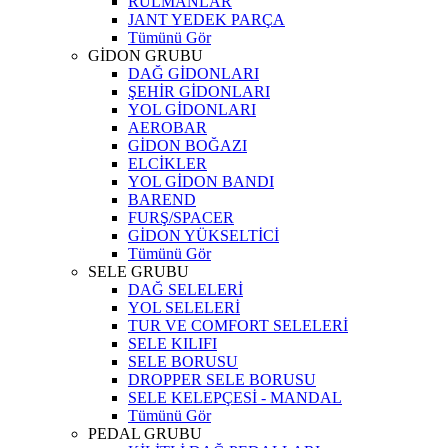
RULMANLAR
JANT YEDEK PARÇA
Tümünü Gör
GİDON GRUBU
DAĞ GİDONLARI
ŞEHİR GİDONLARI
YOL GİDONLARI
AEROBAR
GİDON BOĞAZI
ELCİKLER
YOL GİDON BANDI
BAREND
FURŞ/SPACER
GİDON YÜKSELTİCİ
Tümünü Gör
SELE GRUBU
DAĞ SELELERİ
YOL SELELERİ
TUR VE COMFORT SELELERİ
SELE KILIFI
SELE BORUSU
DROPPER SELE BORUSU
SELE KELEPÇESİ - MANDAL
Tümünü Gör
PEDAL GRUBU