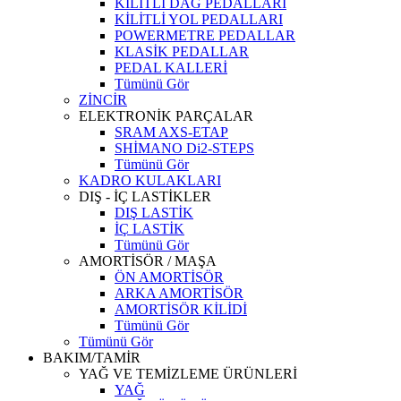
KİLİTLİ DAĞ PEDALLARI
KİLİTLİ YOL PEDALLARI
POWERMETRE PEDALLAR
KLASİK PEDALLAR
PEDAL KALLERİ
Tümünü Gör
ZİNCİR
ELEKTRONİK PARÇALAR
SRAM AXS-ETAP
SHİMANO Di2-STEPS
Tümünü Gör
KADRO KULAKLARI
DIŞ - İÇ LASTİKLER
DIŞ LASTİK
İÇ LASTİK
Tümünü Gör
AMORTİSÖR / MAŞA
ÖN AMORTİSÖR
ARKA AMORTİSÖR
AMORTİSÖR KİLİDİ
Tümünü Gör
Tümünü Gör
BAKIM/TAMİR
YAĞ VE TEMİZLEME ÜRÜNLERİ
YAĞ