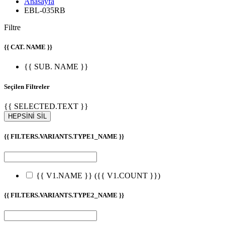
Anasayfa
EBL-035RB
Filtre
{{ CAT. NAME }}
{{ SUB. NAME }}
Seçilen Filtreler
{{ SELECTED.TEXT }}
HEPSİNİ SİL
{{ FILTERS.VARIANTS.TYPE1_NAME }}
{{ V1.NAME }}
({{ V1.COUNT }})
{{ FILTERS.VARIANTS.TYPE2_NAME }}