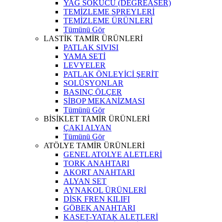
YAĞ SÖKÜCÜ (DEGREASER)
TEMİZLEME SPREYLERİ
TEMİZLEME ÜRÜNLERİ
Tümünü Gör
LASTİK TAMİR ÜRÜNLERİ
PATLAK SIVISI
YAMA SETİ
LEVYELER
PATLAK ÖNLEYİCİ ŞERİT
SOLÜSYONLAR
BASINÇ ÖLÇER
SİBOP MEKANİZMASI
Tümünü Gör
BİSİKLET TAMİR ÜRÜNLERİ
ÇAKI ALYAN
Tümünü Gör
ATÖLYE TAMİR ÜRÜNLERİ
GENEL ATOLYE ALETLERİ
TORK ANAHTARI
AKORT ANAHTARI
ALYAN SET
AYNAKOL ÜRÜNLERİ
DİSK FREN KILIFI
GÖBEK ANAHTARI
KASET-YATAK ALETLERİ