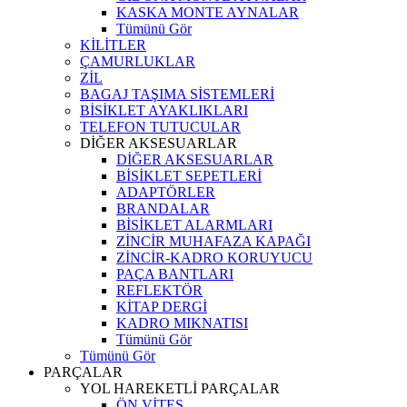
KASKA MONTE AYNALAR
Tümünü Gör
KİLİTLER
ÇAMURLUKLAR
ZİL
BAGAJ TAŞIMA SİSTEMLERİ
BİSİKLET AYAKLIKLARI
TELEFON TUTUCULAR
DİĞER AKSESUARLAR
DİĞER AKSESUARLAR
BİSİKLET SEPETLERİ
ADAPTÖRLER
BRANDALAR
BİSİKLET ALARMLARI
ZİNCİR MUHAFAZA KAPAĞI
ZİNCİR-KADRO KORUYUCU
PAÇA BANTLARI
REFLEKTÖR
KİTAP DERGİ
KADRO MIKNATISI
Tümünü Gör
Tümünü Gör
PARÇALAR
YOL HAREKETLİ PARÇALAR
ÖN VİTES