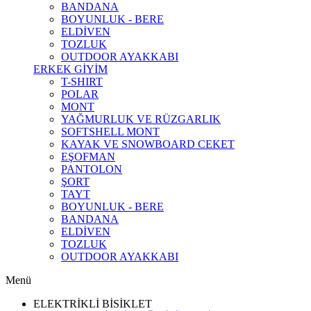
BANDANA
BOYUNLUK - BERE
ELDİVEN
TOZLUK
OUTDOOR AYAKKABI
ERKEK GİYİM
T-SHIRT
POLAR
MONT
YAĞMURLUK VE RÜZGARLIK
SOFTSHELL MONT
KAYAK VE SNOWBOARD CEKET
EŞOFMAN
PANTOLON
ŞORT
TAYT
BOYUNLUK - BERE
BANDANA
ELDİVEN
TOZLUK
OUTDOOR AYAKKABI
Menü
ELEKTRİKLİ BİSİKLET