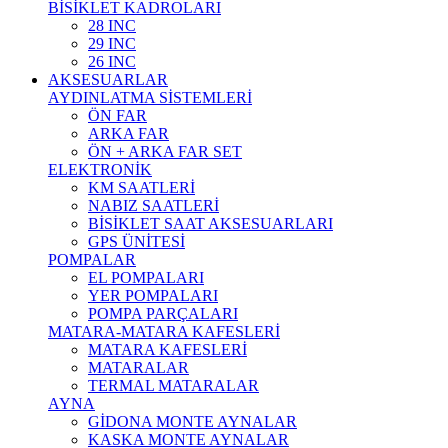
BİSİKLET KADROLARI
28 INC
29 INC
26 INC
AKSESUARLAR
AYDINLATMA SİSTEMLERİ
ÖN FAR
ARKA FAR
ÖN + ARKA FAR SET
ELEKTRONİK
KM SAATLERİ
NABIZ SAATLERİ
BİSİKLET SAAT AKSESUARLARI
GPS ÜNİTESİ
POMPALAR
EL POMPALARI
YER POMPALARI
POMPA PARÇALARI
MATARA-MATARA KAFESLERİ
MATARA KAFESLERİ
MATARALAR
TERMAL MATARALAR
AYNA
GİDONA MONTE AYNALAR
KASKA MONTE AYNALAR