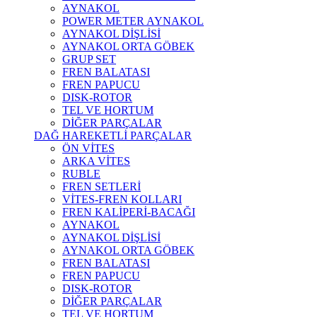
AYNAKOL
POWER METER AYNAKOL
AYNAKOL DİŞLİSİ
AYNAKOL ORTA GÖBEK
GRUP SET
FREN BALATASI
FREN PAPUCU
DISK-ROTOR
TEL VE HORTUM
DİĞER PARÇALAR
DAĞ HAREKETLİ PARÇALAR
ÖN VİTES
ARKA VİTES
RUBLE
FREN SETLERİ
VİTES-FREN KOLLARI
FREN KALİPERİ-BACAĞI
AYNAKOL
AYNAKOL DİŞLİSİ
AYNAKOL ORTA GÖBEK
FREN BALATASI
FREN PAPUCU
DISK-ROTOR
DİĞER PARÇALAR
TEL VE HORTUM