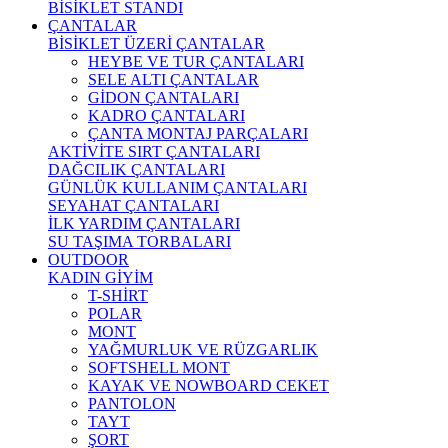
BİSİKLET STANDI
ÇANTALAR
BİSİKLET ÜZERİ ÇANTALAR
HEYBE VE TUR ÇANTALARI
SELE ALTI ÇANTALAR
GİDON ÇANTALARI
KADRO ÇANTALARI
ÇANTA MONTAJ PARÇALARI
AKTİVİTE SIRT ÇANTALARI
DAĞCILIK ÇANTALARI
GÜNLÜK KULLANIM ÇANTALARI
SEYAHAT ÇANTALARI
İLK YARDIM ÇANTALARI
SU TAŞIMA TORBALARI
OUTDOOR
KADIN GİYİM
T-SHİRT
POLAR
MONT
YAĞMURLUK VE RÜZGARLIK
SOFTSHELL MONT
KAYAK VE NOWBOARD CEKET
PANTOLON
TAYT
ŞORT