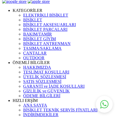
KATEGORİLER
ELEKTRİKLİ BİSİKLET
BİSİKLET
BİSİKLET AKSESUARLARI
BİSİKLET PARÇALARI
BAKIM/TAMİR
BİSİKLET GİYİM
BİSİKLET ANTRENMAN
TAŞIMA/SAKLAMA
ÇANTALAR
OUTDOOR
ÖNEMLİ BİLGİLER
HAKKIMIZDA
TESLİMAT KOŞULLARI
ÜYELİK SÖZLEŞMESİ
SATIŞ SÖZLEŞMESİ
GARANTİ ve İADE KOŞULLARI
GİZLİLİK ve GÜVENLİK
ÖDEME BİLGİLERİ
HIZLI ERŞİM
ANA SAYFA
BİSİKLET TEKNİK SERVİS FİYATLARI
İNDİRİMDEKİLER