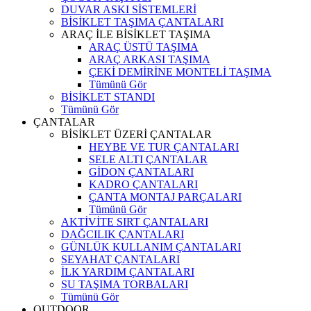
DUVAR ASKI SİSTEMLERİ
BİSİKLET TAŞIMA ÇANTALARI
ARAÇ İLE BİSİKLET TAŞIMA
ARAÇ ÜSTÜ TAŞIMA
ARAÇ ARKASI TAŞIMA
ÇEKİ DEMİRİNE MONTELİ TAŞIMA
Tümünü Gör
BİSİKLET STANDI
Tümünü Gör
ÇANTALAR
BİSİKLET ÜZERİ ÇANTALAR
HEYBE VE TUR ÇANTALARI
SELE ALTI ÇANTALAR
GİDON ÇANTALARI
KADRO ÇANTALARI
ÇANTA MONTAJ PARÇALARI
Tümünü Gör
AKTİVİTE SIRT ÇANTALARI
DAĞCILIK ÇANTALARI
GÜNLÜK KULLANIM ÇANTALARI
SEYAHAT ÇANTALARI
İLK YARDIM ÇANTALARI
SU TAŞIMA TORBALARI
Tümünü Gör
OUTDOOR