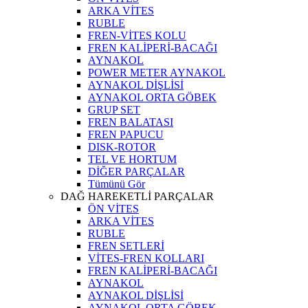
ARKA VİTES
RUBLE
FREN-VİTES KOLU
FREN KALİPERİ-BACAĞI
AYNAKOL
POWER METER AYNAKOL
AYNAKOL DİŞLİSİ
AYNAKOL ORTA GÖBEK
GRUP SET
FREN BALATASI
FREN PAPUCU
DISK-ROTOR
TEL VE HORTUM
DİĞER PARÇALAR
Tümünü Gör
DAĞ HAREKETLİ PARÇALAR
ÖN VİTES
ARKA VİTES
RUBLE
FREN SETLERİ
VİTES-FREN KOLLARI
FREN KALİPERİ-BACAĞI
AYNAKOL
AYNAKOL DİŞLİSİ
AYNAKOL ORTA GÖBEK