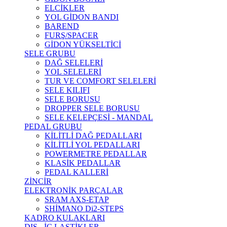
ELCİKLER
YOL GİDON BANDI
BAREND
FURŞ/SPACER
GİDON YÜKSELTİCİ
SELE GRUBU
DAĞ SELELERİ
YOL SELELERİ
TUR VE COMFORT SELELERİ
SELE KILIFI
SELE BORUSU
DROPPER SELE BORUSU
SELE KELEPÇESİ - MANDAL
PEDAL GRUBU
KİLİTLİ DAĞ PEDALLARI
KİLİTLİ YOL PEDALLARI
POWERMETRE PEDALLAR
KLASİK PEDALLAR
PEDAL KALLERİ
ZİNCİR
ELEKTRONİK PARÇALAR
SRAM AXS-ETAP
SHİMANO Di2-STEPS
KADRO KULAKLARI
DIŞ - İÇ LASTİKLER