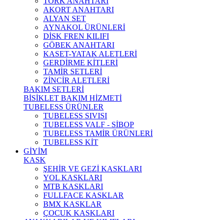
TORK ANAHTARI
AKORT ANAHTARI
ALYAN SET
AYNAKOL ÜRÜNLERİ
DİSK FREN KILIFI
GÖBEK ANAHTARI
KASET-YATAK ALETLERİ
GERDİRME KİTLERİ
TAMİR SETLERİ
ZİNCİR ALETLERİ
BAKIM SETLERİ
BİSİKLET BAKIM HİZMETİ
TUBELESS ÜRÜNLER
TUBELESS SIVISI
TUBELESS VALF - SİBOP
TUBELESS TAMİR ÜRÜNLERİ
TUBELESS KİT
GİYİM
KASK
ŞEHİR VE GEZİ KASKLARI
YOL KASKLARI
MTB KASKLARI
FULLFACE KASKLAR
BMX KASKLAR
ÇOCUK KASKLARI