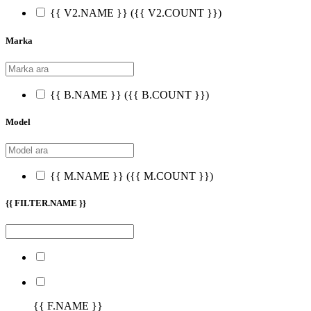
{{ V2.NAME }}
({{ V2.COUNT }})
Marka
{{ B.NAME }}
({{ B.COUNT }})
Model
{{ M.NAME }}
({{ M.COUNT }})
{{ FILTER.NAME }}
{{ F.NAME }}