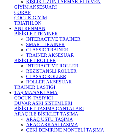
KIŞLIK UZUN PARMAK ELDİVEN
GİYİM AKSESUARI
ÇORAP
ÇOCUK GİYİM
TRIATHLON
ANTRENMAN
BİSİKLET TRAINER
INTERACTIVE TRAINER
SMART TRAINER
CLASSIC TRAINER
TRAINER AKSESUAR
BİSİKLET ROLLER
INTERACTIVE ROLLER
REZISTANSLI ROLLER
CLASSIC ROLLER
ROLLER AKSESUAR
TRAINER LASTİĞİ
TAŞIMA/SAKLAMA
ÇOCUK TAŞIYICI
DUVAR ASKI SİSTEMLERİ
BİSİKLET TAŞIMA ÇANTALARI
ARAÇ İLE BİSİKLET TAŞIMA
ARAÇ ÜSTÜ TAŞIMA
ARAÇ ARKASI TAŞIMA
ÇEKİ DEMİRİNE MONTELİ TAŞIMA