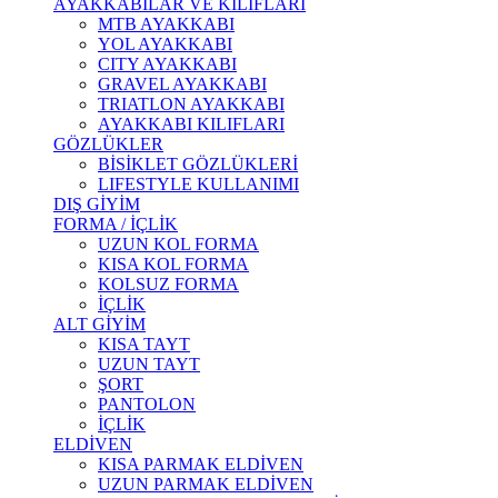
AYAKKABILAR VE KILIFLARI
MTB AYAKKABI
YOL AYAKKABI
CITY AYAKKABI
GRAVEL AYAKKABI
TRIATLON AYAKKABI
AYAKKABI KILIFLARI
GÖZLÜKLER
BİSİKLET GÖZLÜKLERİ
LIFESTYLE KULLANIMI
DIŞ GİYİM
FORMA / İÇLİK
UZUN KOL FORMA
KISA KOL FORMA
KOLSUZ FORMA
İÇLİK
ALT GİYİM
KISA TAYT
UZUN TAYT
ŞORT
PANTOLON
İÇLİK
ELDİVEN
KISA PARMAK ELDİVEN
UZUN PARMAK ELDİVEN