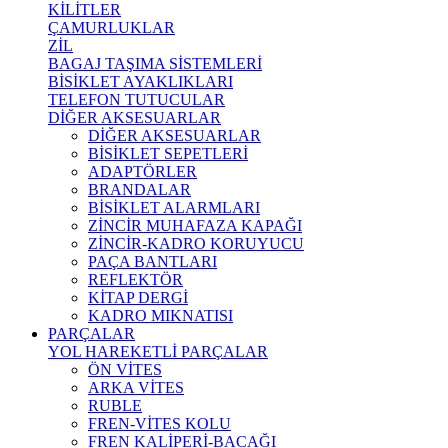
KİLİTLER
ÇAMURLUKLAR
ZİL
BAGAJ TAŞIMA SİSTEMLERİ
BİSİKLET AYAKLIKLARI
TELEFON TUTUCULAR
DİĞER AKSESUARLAR
DİĞER AKSESUARLAR
BİSİKLET SEPETLERİ
ADAPTÖRLER
BRANDALAR
BİSİKLET ALARMLARI
ZİNCİR MUHAFAZA KAPAĞI
ZİNCİR-KADRO KORUYUCU
PAÇA BANTLARI
REFLEKTÖR
KİTAP DERGİ
KADRO MIKNATISI
PARÇALAR
YOL HAREKETLİ PARÇALAR
ÖN VİTES
ARKA VİTES
RUBLE
FREN-VİTES KOLU
FREN KALİPERİ-BACAĞI