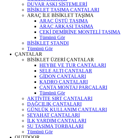
DUVAR ASKI SİSTEMLERİ
BİSİKLET TAŞIMA ÇANTALARI
ARAÇ İLE BİSİKLET TAŞIMA
ARAÇ ÜSTÜ TAŞIMA
ARAÇ ARKASI TAŞIMA
ÇEKİ DEMİRİNE MONTELİ TAŞIMA
Tümünü Gör
BİSİKLET STANDI
Tümünü Gör
ÇANTALAR
BİSİKLET ÜZERİ ÇANTALAR
HEYBE VE TUR ÇANTALARI
SELE ALTI ÇANTALAR
GİDON ÇANTALARI
KADRO ÇANTALARI
ÇANTA MONTAJ PARÇALARI
Tümünü Gör
AKTİVİTE SIRT ÇANTALARI
DAĞCILIK ÇANTALARI
GÜNLÜK KULLANIM ÇANTALARI
SEYAHAT ÇANTALARI
İLK YARDIM ÇANTALARI
SU TAŞIMA TORBALARI
Tümünü Gör
OUTDOOR