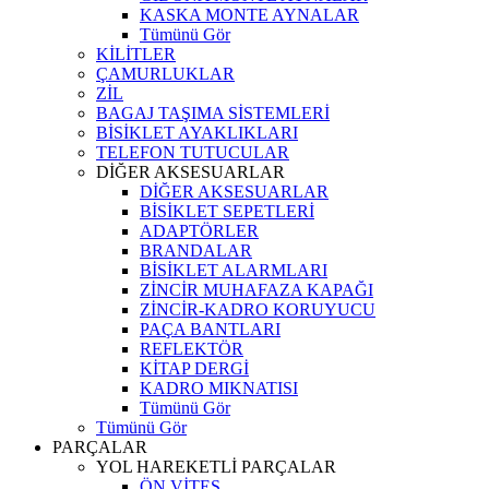
KASKA MONTE AYNALAR
Tümünü Gör
KİLİTLER
ÇAMURLUKLAR
ZİL
BAGAJ TAŞIMA SİSTEMLERİ
BİSİKLET AYAKLIKLARI
TELEFON TUTUCULAR
DİĞER AKSESUARLAR
DİĞER AKSESUARLAR
BİSİKLET SEPETLERİ
ADAPTÖRLER
BRANDALAR
BİSİKLET ALARMLARI
ZİNCİR MUHAFAZA KAPAĞI
ZİNCİR-KADRO KORUYUCU
PAÇA BANTLARI
REFLEKTÖR
KİTAP DERGİ
KADRO MIKNATISI
Tümünü Gör
Tümünü Gör
PARÇALAR
YOL HAREKETLİ PARÇALAR
ÖN VİTES