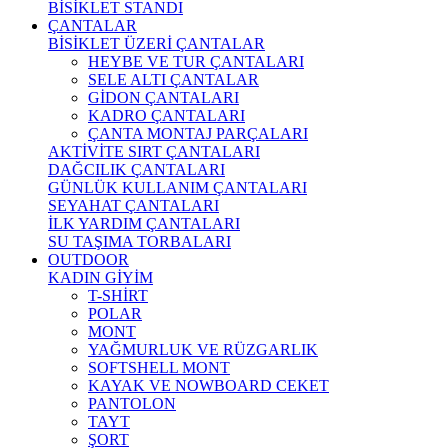
BİSİKLET STANDI
ÇANTALAR
BİSİKLET ÜZERİ ÇANTALAR
HEYBE VE TUR ÇANTALARI
SELE ALTI ÇANTALAR
GİDON ÇANTALARI
KADRO ÇANTALARI
ÇANTA MONTAJ PARÇALARI
AKTİVİTE SIRT ÇANTALARI
DAĞCILIK ÇANTALARI
GÜNLÜK KULLANIM ÇANTALARI
SEYAHAT ÇANTALARI
İLK YARDIM ÇANTALARI
SU TAŞIMA TORBALARI
OUTDOOR
KADIN GİYİM
T-SHİRT
POLAR
MONT
YAĞMURLUK VE RÜZGARLIK
SOFTSHELL MONT
KAYAK VE NOWBOARD CEKET
PANTOLON
TAYT
ŞORT