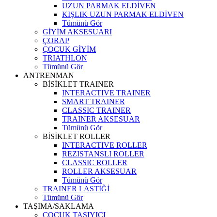
UZUN PARMAK ELDİVEN
KIŞLIK UZUN PARMAK ELDİVEN
Tümünü Gör
GİYİM AKSESUARI
ÇORAP
ÇOCUK GİYİM
TRIATHLON
Tümünü Gör
ANTRENMAN
BİSİKLET TRAINER
INTERACTIVE TRAINER
SMART TRAINER
CLASSIC TRAINER
TRAINER AKSESUAR
Tümünü Gör
BİSİKLET ROLLER
INTERACTIVE ROLLER
REZISTANSLI ROLLER
CLASSIC ROLLER
ROLLER AKSESUAR
Tümünü Gör
TRAINER LASTİĞİ
Tümünü Gör
TAŞIMA/SAKLAMA
ÇOCUK TAŞIYICI