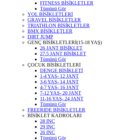
FITNESS BİSİKLETLER
Tümünü Gör
YOL BİSİKLETLERİ
GRAVEL BİSİKLETLER
TRIATHLON BİSİKLETLER
BMX BİSİKLETLER
DIRT JUMP
GENÇ BİSİKLETLERİ(15-18 YAŞ)
26 JANT BİSİKLET
27.5 JANT BİSİKLET
Tümünü Gör
ÇOCUK BİSİKLETLERİ
DENGE BİSİKLETİ
1-4 YAŞ- 12 JANT
3-6 YAŞ- 14 JANT
4-7 YAŞ- 16 JANT
7-12 YAŞ- 20 JANT
11-16 YAŞ- 24 JANT
Tümünü Gör
FREERIDE BİSİKLETLER
BİSİKLET KADROLARI
28 INC
29 INC
26 INC
Tümünü Gör