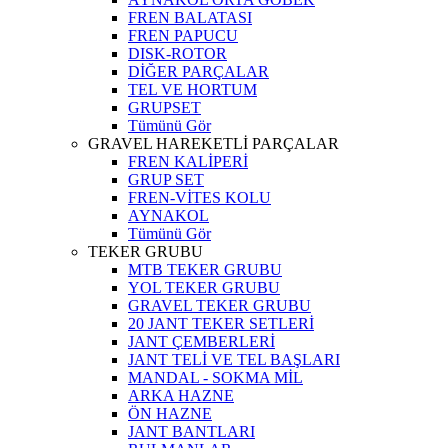
FREN BALATASI
FREN PAPUCU
DISK-ROTOR
DİĞER PARÇALAR
TEL VE HORTUM
GRUPSET
Tümünü Gör
GRAVEL HAREKETLİ PARÇALAR
FREN KALİPERİ
GRUP SET
FREN-VİTES KOLU
AYNAKOL
Tümünü Gör
TEKER GRUBU
MTB TEKER GRUBU
YOL TEKER GRUBU
GRAVEL TEKER GRUBU
20 JANT TEKER SETLERİ
JANT ÇEMBERLERİ
JANT TELİ VE TEL BAŞLARI
MANDAL - SOKMA MİL
ARKA HAZNE
ÖN HAZNE
JANT BANTLARI