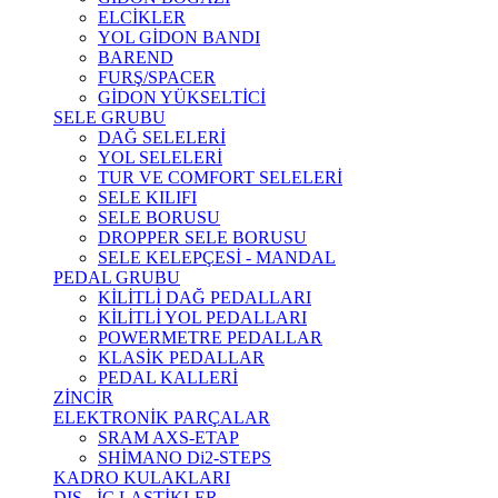
ELCİKLER
YOL GİDON BANDI
BAREND
FURŞ/SPACER
GİDON YÜKSELTİCİ
SELE GRUBU
DAĞ SELELERİ
YOL SELELERİ
TUR VE COMFORT SELELERİ
SELE KILIFI
SELE BORUSU
DROPPER SELE BORUSU
SELE KELEPÇESİ - MANDAL
PEDAL GRUBU
KİLİTLİ DAĞ PEDALLARI
KİLİTLİ YOL PEDALLARI
POWERMETRE PEDALLAR
KLASİK PEDALLAR
PEDAL KALLERİ
ZİNCİR
ELEKTRONİK PARÇALAR
SRAM AXS-ETAP
SHİMANO Di2-STEPS
KADRO KULAKLARI
DIŞ - İÇ LASTİKLER