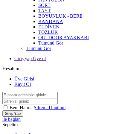
ŞORT
TAYT
BOYUNLUK - BERE
BANDANA
ELDİVEN
TOZLUK
OUTDOOR AYAKKABI
Tümünü Gör
Tümünü Gör
Giriş yap Üye ol
Hesabım
Üye Girişi
Kayıt Ol
Beni Hatırla
Şifremi Unuttum
Giriş Yap
ile bağlan
Sepetim