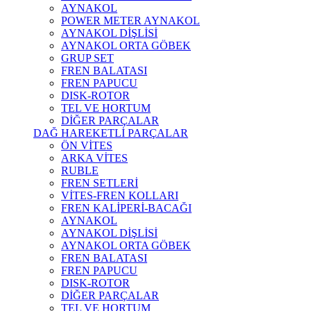
AYNAKOL
POWER METER AYNAKOL
AYNAKOL DİŞLİSİ
AYNAKOL ORTA GÖBEK
GRUP SET
FREN BALATASI
FREN PAPUCU
DISK-ROTOR
TEL VE HORTUM
DİĞER PARÇALAR
DAĞ HAREKETLİ PARÇALAR
ÖN VİTES
ARKA VİTES
RUBLE
FREN SETLERİ
VİTES-FREN KOLLARI
FREN KALİPERİ-BACAĞI
AYNAKOL
AYNAKOL DİŞLİSİ
AYNAKOL ORTA GÖBEK
FREN BALATASI
FREN PAPUCU
DISK-ROTOR
DİĞER PARÇALAR
TEL VE HORTUM