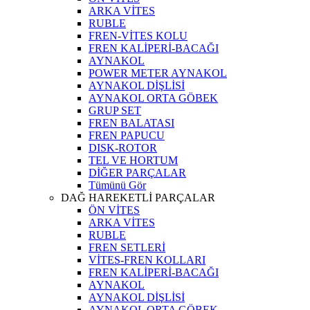
ARKA VİTES
RUBLE
FREN-VİTES KOLU
FREN KALİPERİ-BACAĞI
AYNAKOL
POWER METER AYNAKOL
AYNAKOL DİŞLİSİ
AYNAKOL ORTA GÖBEK
GRUP SET
FREN BALATASI
FREN PAPUCU
DISK-ROTOR
TEL VE HORTUM
DİĞER PARÇALAR
Tümünü Gör
DAĞ HAREKETLİ PARÇALAR
ÖN VİTES
ARKA VİTES
RUBLE
FREN SETLERİ
VİTES-FREN KOLLARI
FREN KALİPERİ-BACAĞI
AYNAKOL
AYNAKOL DİŞLİSİ
AYNAKOL ORTA GÖBEK