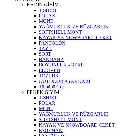
KADIN GİYİM
T-SHİRT
POLAR
MONT
YAĞMURLUK VE RÜZGARLIK
SOFTSHELL MONT
KAYAK VE NOWBOARD CEKET
PANTOLON
TAYT
ŞORT
BANDANA
BOYUNLUK - BERE
ELDİVEN
TOZLUK
OUTDOOR AYAKKABI
Tümünü Gör
ERKEK GİYİM
T-SHIRT
POLAR
MONT
YAĞMURLUK VE RÜZGARLIK
SOFTSHELL MONT
KAYAK VE SNOWBOARD CEKET
EŞOFMAN
PANTOLON