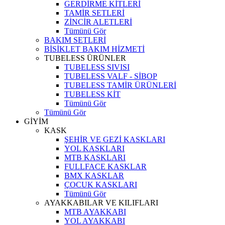
GERDİRME KİTLERİ
TAMİR SETLERİ
ZİNCİR ALETLERİ
Tümünü Gör
BAKIM SETLERİ
BİSİKLET BAKIM HİZMETİ
TUBELESS ÜRÜNLER
TUBELESS SIVISI
TUBELESS VALF - SİBOP
TUBELESS TAMİR ÜRÜNLERİ
TUBELESS KİT
Tümünü Gör
Tümünü Gör
GİYİM
KASK
ŞEHİR VE GEZİ KASKLARI
YOL KASKLARI
MTB KASKLARI
FULLFACE KASKLAR
BMX KASKLAR
ÇOCUK KASKLARI
Tümünü Gör
AYAKKABILAR VE KILIFLARI
MTB AYAKKABI
YOL AYAKKABI