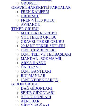
GRUPSET
GRAVEL HAREKETLİ PARÇALAR
FREN KALİPERİ
GRUP SET
FREN-VİTES KOLU
AYNAKOL
TEKER GRUBU
MTB TEKER GRUBU
YOL TEKER GRUBU
GRAVEL TEKER GRUBU
20 JANT TEKER SETLERİ
JANT ÇEMBERLERİ
JANT TELİ VE TEL BAŞLARI
MANDAL - SOKMA MİL
ARKA HAZNE
ÖN HAZNE
JANT BANTLARI
RULMANLAR
JANT YEDEK PARÇA
GİDON GRUBU
DAĞ GİDONLARI
ŞEHİR GİDONLARI
YOL GİDONLARI
AEROBAR
GİDON BOĞAZI