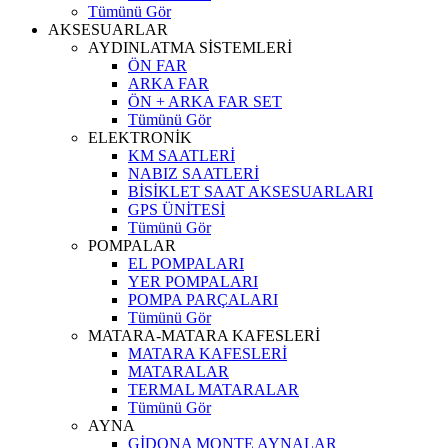
Tümünü Gör
AKSESUARLAR
AYDINLATMA SİSTEMLERİ
ÖN FAR
ARKA FAR
ÖN + ARKA FAR SET
Tümünü Gör
ELEKTRONİK
KM SAATLERİ
NABIZ SAATLERİ
BİSİKLET SAAT AKSESUARLARI
GPS ÜNİTESİ
Tümünü Gör
POMPALAR
EL POMPALARI
YER POMPALARI
POMPA PARÇALARI
Tümünü Gör
MATARA-MATARA KAFESLERİ
MATARA KAFESLERİ
MATARALAR
TERMAL MATARALAR
Tümünü Gör
AYNA
GİDONA MONTE AYNALAR