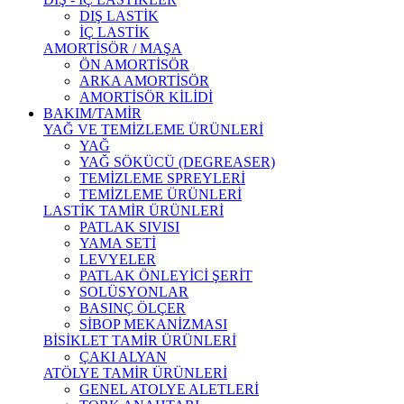
DIŞ LASTİK
İÇ LASTİK
AMORTİSÖR / MAŞA
ÖN AMORTİSÖR
ARKA AMORTİSÖR
AMORTİSÖR KİLİDİ
BAKIM/TAMİR
YAĞ VE TEMİZLEME ÜRÜNLERİ
YAĞ
YAĞ SÖKÜCÜ (DEGREASER)
TEMİZLEME SPREYLERİ
TEMİZLEME ÜRÜNLERİ
LASTİK TAMİR ÜRÜNLERİ
PATLAK SIVISI
YAMA SETİ
LEVYELER
PATLAK ÖNLEYİCİ ŞERİT
SOLÜSYONLAR
BASINÇ ÖLÇER
SİBOP MEKANİZMASI
BİSİKLET TAMİR ÜRÜNLERİ
ÇAKI ALYAN
ATÖLYE TAMİR ÜRÜNLERİ
GENEL ATOLYE ALETLERİ