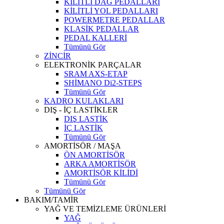
KİLİTLİ DAĞ PEDALLARI
KİLİTLİ YOL PEDALLARI
POWERMETRE PEDALLAR
KLASİK PEDALLAR
PEDAL KALLERİ
Tümünü Gör
ZİNCİR
ELEKTRONİK PARÇALAR
SRAM AXS-ETAP
SHİMANO Di2-STEPS
Tümünü Gör
KADRO KULAKLARI
DIŞ - İÇ LASTİKLER
DIŞ LASTİK
İÇ LASTİK
Tümünü Gör
AMORTİSÖR / MAŞA
ÖN AMORTİSÖR
ARKA AMORTİSÖR
AMORTİSÖR KİLİDİ
Tümünü Gör
Tümünü Gör
BAKIM/TAMİR
YAĞ VE TEMİZLEME ÜRÜNLERİ
YAĞ