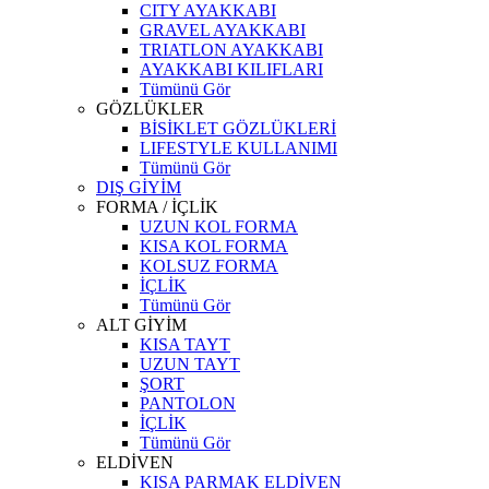
CITY AYAKKABI
GRAVEL AYAKKABI
TRIATLON AYAKKABI
AYAKKABI KILIFLARI
Tümünü Gör
GÖZLÜKLER
BİSİKLET GÖZLÜKLERİ
LIFESTYLE KULLANIMI
Tümünü Gör
DIŞ GİYİM
FORMA / İÇLİK
UZUN KOL FORMA
KISA KOL FORMA
KOLSUZ FORMA
İÇLİK
Tümünü Gör
ALT GİYİM
KISA TAYT
UZUN TAYT
ŞORT
PANTOLON
İÇLİK
Tümünü Gör
ELDİVEN
KISA PARMAK ELDİVEN