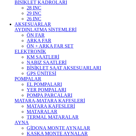
BİSİKLET KADROLARI
28 INC
29 INC
26 INC
AKSESUARLAR
AYDINLATMA SİSTEMLERİ
ÖN FAR
ARKA FAR
ÖN + ARKA FAR SET
ELEKTRONİK
KM SAATLERİ
NABIZ SAATLERİ
BİSİKLET SAAT AKSESUARLARI
GPS ÜNİTESİ
POMPALAR
EL POMPALARI
YER POMPALARI
POMPA PARÇALARI
MATARA-MATARA KAFESLERİ
MATARA KAFESLERİ
MATARALAR
TERMAL MATARALAR
AYNA
GİDONA MONTE AYNALAR
KASKA MONTE AYNALAR