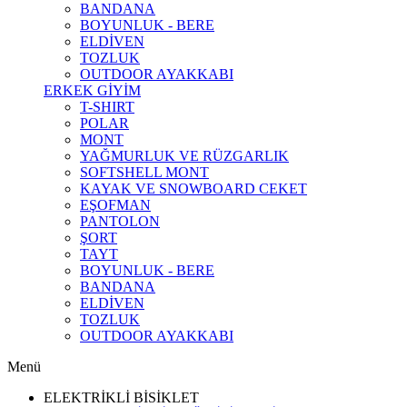
BANDANA
BOYUNLUK - BERE
ELDİVEN
TOZLUK
OUTDOOR AYAKKABI
ERKEK GİYİM
T-SHIRT
POLAR
MONT
YAĞMURLUK VE RÜZGARLIK
SOFTSHELL MONT
KAYAK VE SNOWBOARD CEKET
EŞOFMAN
PANTOLON
ŞORT
TAYT
BOYUNLUK - BERE
BANDANA
ELDİVEN
TOZLUK
OUTDOOR AYAKKABI
Menü
ELEKTRİKLİ BİSİKLET