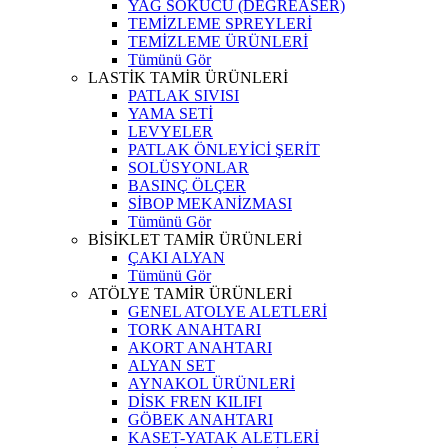
YAĞ SÖKÜCÜ (DEGREASER)
TEMİZLEME SPREYLERİ
TEMİZLEME ÜRÜNLERİ
Tümünü Gör
LASTİK TAMİR ÜRÜNLERİ
PATLAK SIVISI
YAMA SETİ
LEVYELER
PATLAK ÖNLEYİCİ ŞERİT
SOLÜSYONLAR
BASINÇ ÖLÇER
SİBOP MEKANİZMASI
Tümünü Gör
BİSİKLET TAMİR ÜRÜNLERİ
ÇAKI ALYAN
Tümünü Gör
ATÖLYE TAMİR ÜRÜNLERİ
GENEL ATOLYE ALETLERİ
TORK ANAHTARI
AKORT ANAHTARI
ALYAN SET
AYNAKOL ÜRÜNLERİ
DİSK FREN KILIFI
GÖBEK ANAHTARI
KASET-YATAK ALETLERİ