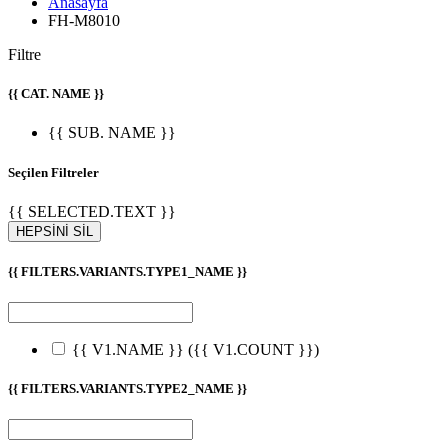
Anasayfa
FH-M8010
Filtre
{{ CAT. NAME }}
{{ SUB. NAME }}
Seçilen Filtreler
{{ SELECTED.TEXT }}
HEPSİNİ SİL
{{ FILTERS.VARIANTS.TYPE1_NAME }}
{{ V1.NAME }}
({{ V1.COUNT }})
{{ FILTERS.VARIANTS.TYPE2_NAME }}