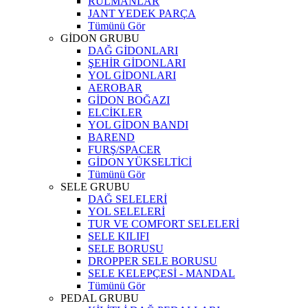
RULMANLAR
JANT YEDEK PARÇA
Tümünü Gör
GİDON GRUBU
DAĞ GİDONLARI
ŞEHİR GİDONLARI
YOL GİDONLARI
AEROBAR
GİDON BOĞAZI
ELCİKLER
YOL GİDON BANDI
BAREND
FURŞ/SPACER
GİDON YÜKSELTİCİ
Tümünü Gör
SELE GRUBU
DAĞ SELELERİ
YOL SELELERİ
TUR VE COMFORT SELELERİ
SELE KILIFI
SELE BORUSU
DROPPER SELE BORUSU
SELE KELEPÇESİ - MANDAL
Tümünü Gör
PEDAL GRUBU