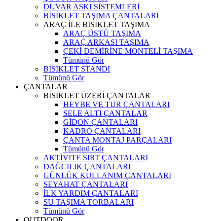
DUVAR ASKI SİSTEMLERİ
BİSİKLET TAŞIMA ÇANTALARI
ARAÇ İLE BİSİKLET TAŞIMA
ARAÇ ÜSTÜ TAŞIMA
ARAÇ ARKASI TAŞIMA
ÇEKİ DEMİRİNE MONTELİ TAŞIMA
Tümünü Gör
BİSİKLET STANDI
Tümünü Gör
ÇANTALAR
BİSİKLET ÜZERİ ÇANTALAR
HEYBE VE TUR ÇANTALARI
SELE ALTI ÇANTALAR
GİDON ÇANTALARI
KADRO ÇANTALARI
ÇANTA MONTAJ PARÇALARI
Tümünü Gör
AKTİVİTE SIRT ÇANTALARI
DAĞCILIK ÇANTALARI
GÜNLÜK KULLANIM ÇANTALARI
SEYAHAT ÇANTALARI
İLK YARDIM ÇANTALARI
SU TAŞIMA TORBALARI
Tümünü Gör
OUTDOOR