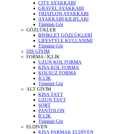
CITY AYAKKABI
GRAVEL AYAKKABI
TRIATLON AYAKKABI
AYAKKABI KILIFLARI
Tümünü Gör
GÖZLÜKLER
BİSİKLET GÖZLÜKLERİ
LIFESTYLE KULLANIMI
Tümünü Gör
DIŞ GİYİM
FORMA / İÇLİK
UZUN KOL FORMA
KISA KOL FORMA
KOLSUZ FORMA
İÇLİK
Tümünü Gör
ALT GİYİM
KISA TAYT
UZUN TAYT
ŞORT
PANTOLON
İÇLİK
Tümünü Gör
ELDİVEN
KISA PARMAK ELDİVEN