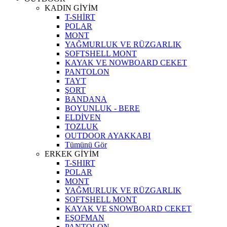
KADIN GİYİM
T-SHİRT
POLAR
MONT
YAĞMURLUK VE RÜZGARLIK
SOFTSHELL MONT
KAYAK VE NOWBOARD CEKET
PANTOLON
TAYT
ŞORT
BANDANA
BOYUNLUK - BERE
ELDİVEN
TOZLUK
OUTDOOR AYAKKABI
Tümünü Gör
ERKEK GİYİM
T-SHIRT
POLAR
MONT
YAĞMURLUK VE RÜZGARLIK
SOFTSHELL MONT
KAYAK VE SNOWBOARD CEKET
EŞOFMAN
PANTOLON