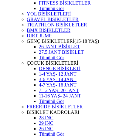
FITNESS BİSİKLETLER
Tümünü Gör
YOL BİSİKLETLERİ
GRAVEL BİSİKLETLER
TRIATHLON BİSİKLETLER
BMX BİSİKLETLER
DIRT JUMP
GENÇ BİSİKLETLERİ(15-18 YAŞ)
26 JANT BİSİKLET
27.5 JANT BİSİKLET
Tümünü Gör
ÇOCUK BİSİKLETLERİ
DENGE BİSİKLETİ
1-4 YAŞ- 12 JANT
3-6 YAŞ- 14 JANT
4-7 YAŞ- 16 JANT
7-12 YAŞ- 20 JANT
11-16 YAŞ- 24 JANT
Tümünü Gör
FREERIDE BİSİKLETLER
BİSİKLET KADROLARI
28 INC
29 INC
26 INC
Tümünü Gör