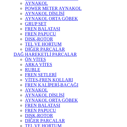
AYNAKOL
POWER METER AYNAKOL
AYNAKOL DİŞLİSİ
AYNAKOL ORTA GÖBEK
GRUP SET
FREN BALATASI
FREN PAPUCU
DISK-ROTOR
TEL VE HORTUM
DİĞER PARÇALAR
DAĞ HAREKETLİ PARÇALAR
ÖN VİTES
ARKA VİTES
RUBLE
FREN SETLERİ
VİTES-FREN KOLLARI
FREN KALİPERİ-BACAĞI
AYNAKOL
AYNAKOL DİŞLİSİ
AYNAKOL ORTA GÖBEK
FREN BALATASI
FREN PAPUCU
DISK-ROTOR
DİĞER PARÇALAR
TEL VE HORTUM