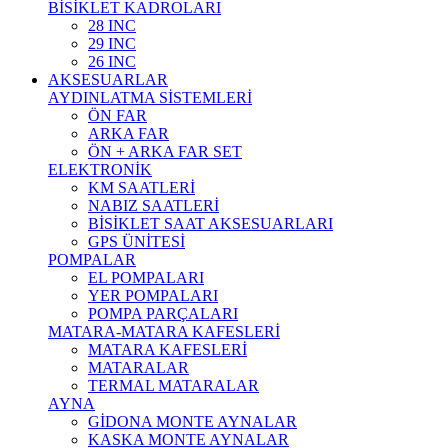
BİSİKLET KADROLARI
28 INC
29 INC
26 INC
AKSESUARLAR
AYDINLATMA SİSTEMLERİ
ÖN FAR
ARKA FAR
ÖN + ARKA FAR SET
ELEKTRONİK
KM SAATLERİ
NABIZ SAATLERİ
BİSİKLET SAAT AKSESUARLARI
GPS ÜNİTESİ
POMPALAR
EL POMPALARI
YER POMPALARI
POMPA PARÇALARI
MATARA-MATARA KAFESLERİ
MATARA KAFESLERİ
MATARALAR
TERMAL MATARALAR
AYNA
GİDONA MONTE AYNALAR
KASKA MONTE AYNALAR