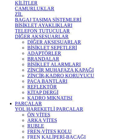
KİLİTLER
ÇAMURLUKLAR
ZİL
BAGAJ TAŞIMA SİSTEMLERİ
BİSİKLET AYAKLIKLARI
TELEFON TUTUCULAR
DİĞER AKSESUARLAR
DİĞER AKSESUARLAR
BİSİKLET SEPETLERİ
ADAPTÖRLER
BRANDALAR
BİSİKLET ALARMLARI
ZİNCİR MUHAFAZA KAPAĞI
ZİNCİR-KADRO KORUYUCU
PAÇA BANTLARI
REFLEKTÖR
KİTAP DERGİ
KADRO MIKNATISI
PARÇALAR
YOL HAREKETLİ PARÇALAR
ÖN VİTES
ARKA VİTES
RUBLE
FREN-VİTES KOLU
FREN KALİPERİ-BACAĞI