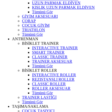
UZUN PARMAK ELDİVEN
KIŞLIK UZUN PARMAK ELDİVEN
Tümünü Gör
GİYİM AKSESUARI
ÇORAP
ÇOCUK GİYİM
TRIATHLON
Tümünü Gör
ANTRENMAN
BİSİKLET TRAINER
INTERACTIVE TRAINER
SMART TRAINER
CLASSIC TRAINER
TRAINER AKSESUAR
Tümünü Gör
BİSİKLET ROLLER
INTERACTIVE ROLLER
REZISTANSLI ROLLER
CLASSIC ROLLER
ROLLER AKSESUAR
Tümünü Gör
TRAINER LASTİĞİ
Tümünü Gör
TAŞIMA/SAKLAMA
ÇOCUK TAŞIYICI