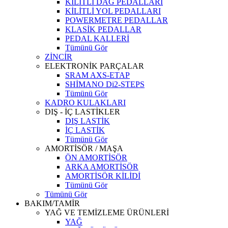
KİLİTLİ DAĞ PEDALLARI
KİLİTLİ YOL PEDALLARI
POWERMETRE PEDALLAR
KLASİK PEDALLAR
PEDAL KALLERİ
Tümünü Gör
ZİNCİR
ELEKTRONİK PARÇALAR
SRAM AXS-ETAP
SHİMANO Di2-STEPS
Tümünü Gör
KADRO KULAKLARI
DIŞ - İÇ LASTİKLER
DIŞ LASTİK
İÇ LASTİK
Tümünü Gör
AMORTİSÖR / MAŞA
ÖN AMORTİSÖR
ARKA AMORTİSÖR
AMORTİSÖR KİLİDİ
Tümünü Gör
Tümünü Gör
BAKIM/TAMİR
YAĞ VE TEMİZLEME ÜRÜNLERİ
YAĞ