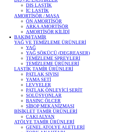
DIŞ LASTİK
İÇ LASTİK
AMORTİSÖR / MAŞA
ÖN AMORTİSÖR
ARKA AMORTİSÖR
AMORTİSÖR KİLİDİ
BAKIM/TAMİR
YAĞ VE TEMİZLEME ÜRÜNLERİ
YAĞ
YAĞ SÖKÜCÜ (DEGREASER)
TEMİZLEME SPREYLERİ
TEMİZLEME ÜRÜNLERİ
LASTİK TAMİR ÜRÜNLERİ
PATLAK SIVISI
YAMA SETİ
LEVYELER
PATLAK ÖNLEYİCİ ŞERİT
SOLÜSYONLAR
BASINÇ ÖLÇER
SİBOP MEKANİZMASI
BİSİKLET TAMİR ÜRÜNLERİ
ÇAKI ALYAN
ATÖLYE TAMİR ÜRÜNLERİ
GENEL ATOLYE ALETLERİ