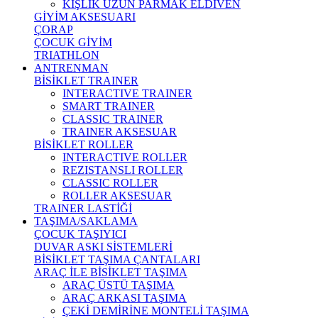
KIŞLIK UZUN PARMAK ELDİVEN
GİYİM AKSESUARI
ÇORAP
ÇOCUK GİYİM
TRIATHLON
ANTRENMAN
BİSİKLET TRAINER
INTERACTIVE TRAINER
SMART TRAINER
CLASSIC TRAINER
TRAINER AKSESUAR
BİSİKLET ROLLER
INTERACTIVE ROLLER
REZISTANSLI ROLLER
CLASSIC ROLLER
ROLLER AKSESUAR
TRAINER LASTİĞİ
TAŞIMA/SAKLAMA
ÇOCUK TAŞIYICI
DUVAR ASKI SİSTEMLERİ
BİSİKLET TAŞIMA ÇANTALARI
ARAÇ İLE BİSİKLET TAŞIMA
ARAÇ ÜSTÜ TAŞIMA
ARAÇ ARKASI TAŞIMA
ÇEKİ DEMİRİNE MONTELİ TAŞIMA