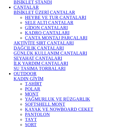
BİSİKLET STANDI
ÇANTALAR
BİSİKLET ÜZERİ ÇANTALAR
HEYBE VE TUR ÇANTALARI
SELE ALTI ÇANTALAR
GİDON ÇANTALARI
KADRO ÇANTALARI
ÇANTA MONTAJ PARÇALARI
AKTİVİTE SIRT ÇANTALARI
DAĞCILIK ÇANTALARI
GÜNLÜK KULLANIM ÇANTALARI
SEYAHAT ÇANTALARI
İLK YARDIM ÇANTALARI
SU TAŞIMA TORBALARI
OUTDOOR
KADIN GİYİM
T-SHİRT
POLAR
MONT
YAĞMURLUK VE RÜZGARLIK
SOFTSHELL MONT
KAYAK VE NOWBOARD CEKET
PANTOLON
TAYT
ŞORT