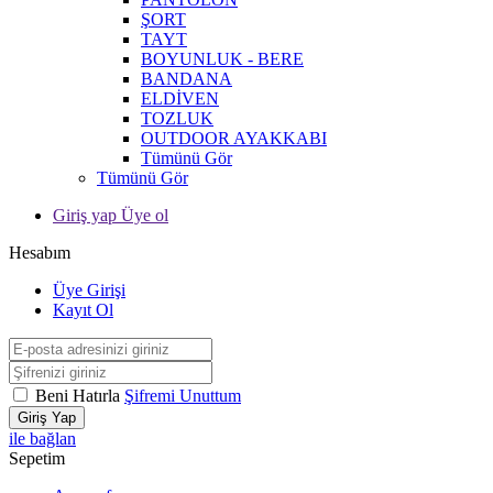
ŞORT
TAYT
BOYUNLUK - BERE
BANDANA
ELDİVEN
TOZLUK
OUTDOOR AYAKKABI
Tümünü Gör
Tümünü Gör
Giriş yap Üye ol
Hesabım
Üye Girişi
Kayıt Ol
Beni Hatırla
Şifremi Unuttum
Giriş Yap
ile bağlan
Sepetim