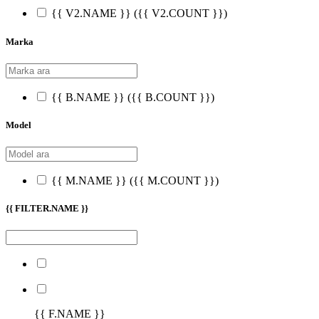
{{ V2.NAME }}
({{ V2.COUNT }})
Marka
{{ B.NAME }}
({{ B.COUNT }})
Model
{{ M.NAME }}
({{ M.COUNT }})
{{ FILTER.NAME }}
{{ F.NAME }}