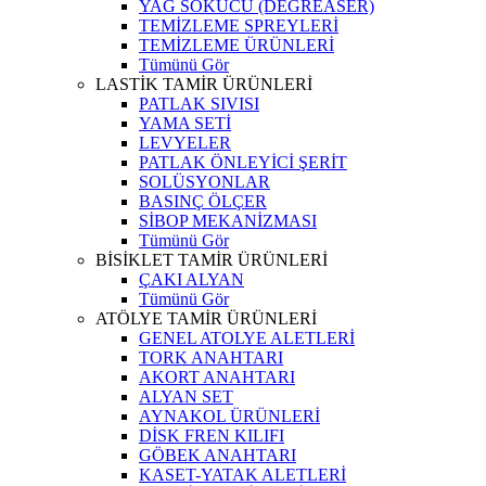
YAĞ SÖKÜCÜ (DEGREASER)
TEMİZLEME SPREYLERİ
TEMİZLEME ÜRÜNLERİ
Tümünü Gör
LASTİK TAMİR ÜRÜNLERİ
PATLAK SIVISI
YAMA SETİ
LEVYELER
PATLAK ÖNLEYİCİ ŞERİT
SOLÜSYONLAR
BASINÇ ÖLÇER
SİBOP MEKANİZMASI
Tümünü Gör
BİSİKLET TAMİR ÜRÜNLERİ
ÇAKI ALYAN
Tümünü Gör
ATÖLYE TAMİR ÜRÜNLERİ
GENEL ATOLYE ALETLERİ
TORK ANAHTARI
AKORT ANAHTARI
ALYAN SET
AYNAKOL ÜRÜNLERİ
DİSK FREN KILIFI
GÖBEK ANAHTARI
KASET-YATAK ALETLERİ