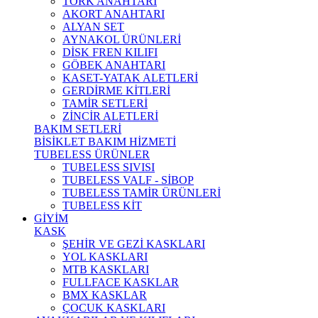
TORK ANAHTARI
AKORT ANAHTARI
ALYAN SET
AYNAKOL ÜRÜNLERİ
DİSK FREN KILIFI
GÖBEK ANAHTARI
KASET-YATAK ALETLERİ
GERDİRME KİTLERİ
TAMİR SETLERİ
ZİNCİR ALETLERİ
BAKIM SETLERİ
BİSİKLET BAKIM HİZMETİ
TUBELESS ÜRÜNLER
TUBELESS SIVISI
TUBELESS VALF - SİBOP
TUBELESS TAMİR ÜRÜNLERİ
TUBELESS KİT
GİYİM
KASK
ŞEHİR VE GEZİ KASKLARI
YOL KASKLARI
MTB KASKLARI
FULLFACE KASKLAR
BMX KASKLAR
ÇOCUK KASKLARI