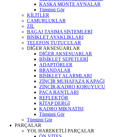
KASKA MONTE AYNALAR
Tümünü Gör
KİLİTLER
ÇAMURLUKLAR
ZİL
BAGAJ TAŞIMA SİSTEMLERİ
BİSİKLET AYAKLIKLARI
TELEFON TUTUCULAR
DİĞER AKSESUARLAR
DİĞER AKSESUARLAR
BİSİKLET SEPETLERİ
ADAPTÖRLER
BRANDALAR
BİSİKLET ALARMLARI
ZİNCİR MUHAFAZA KAPAĞI
ZİNCİR-KADRO KORUYUCU
PAÇA BANTLARI
REFLEKTÖR
KİTAP DERGİ
KADRO MIKNATISI
Tümünü Gör
Tümünü Gör
PARÇALAR
YOL HAREKETLİ PARÇALAR
ÖN VİTES