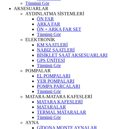
Tümünü Gör
AKSESUARLAR
AYDINLATMA SİSTEMLERİ
ÖN FAR
ARKA FAR
ÖN + ARKA FAR SET
Tümünü Gör
ELEKTRONİK
KM SAATLERİ
NABIZ SAATLERİ
BİSİKLET SAAT AKSESUARLARI
GPS ÜNİTESİ
Tümünü Gör
POMPALAR
EL POMPALARI
YER POMPALARI
POMPA PARÇALARI
Tümünü Gör
MATARA-MATARA KAFESLERİ
MATARA KAFESLERİ
MATARALAR
TERMAL MATARALAR
Tümünü Gör
AYNA
GİDONA MONTE AYNALAR