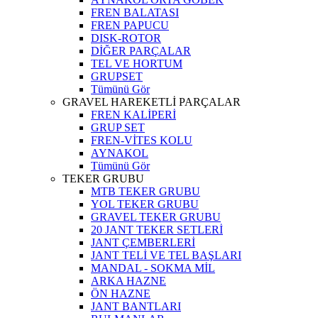
FREN BALATASI
FREN PAPUCU
DISK-ROTOR
DİĞER PARÇALAR
TEL VE HORTUM
GRUPSET
Tümünü Gör
GRAVEL HAREKETLİ PARÇALAR
FREN KALİPERİ
GRUP SET
FREN-VİTES KOLU
AYNAKOL
Tümünü Gör
TEKER GRUBU
MTB TEKER GRUBU
YOL TEKER GRUBU
GRAVEL TEKER GRUBU
20 JANT TEKER SETLERİ
JANT ÇEMBERLERİ
JANT TELİ VE TEL BAŞLARI
MANDAL - SOKMA MİL
ARKA HAZNE
ÖN HAZNE
JANT BANTLARI