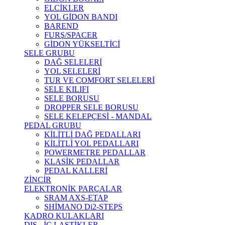
ELCİKLER
YOL GİDON BANDI
BAREND
FURŞ/SPACER
GİDON YÜKSELTİCİ
SELE GRUBU
DAĞ SELELERİ
YOL SELELERİ
TUR VE COMFORT SELELERİ
SELE KILIFI
SELE BORUSU
DROPPER SELE BORUSU
SELE KELEPÇESİ - MANDAL
PEDAL GRUBU
KİLİTLİ DAĞ PEDALLARI
KİLİTLİ YOL PEDALLARI
POWERMETRE PEDALLAR
KLASİK PEDALLAR
PEDAL KALLERİ
ZİNCİR
ELEKTRONİK PARÇALAR
SRAM AXS-ETAP
SHİMANO Di2-STEPS
KADRO KULAKLARI
DIŞ - İÇ LASTİKLER