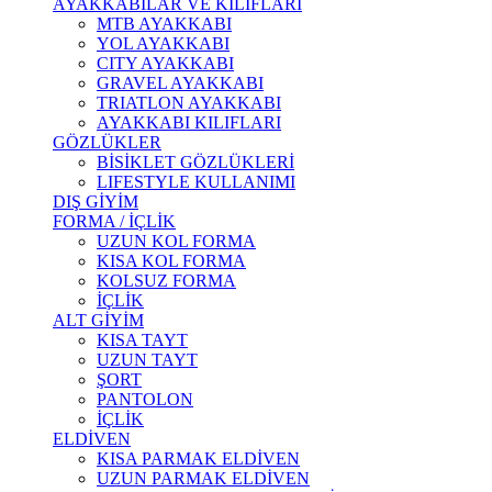
AYAKKABILAR VE KILIFLARI
MTB AYAKKABI
YOL AYAKKABI
CITY AYAKKABI
GRAVEL AYAKKABI
TRIATLON AYAKKABI
AYAKKABI KILIFLARI
GÖZLÜKLER
BİSİKLET GÖZLÜKLERİ
LIFESTYLE KULLANIMI
DIŞ GİYİM
FORMA / İÇLİK
UZUN KOL FORMA
KISA KOL FORMA
KOLSUZ FORMA
İÇLİK
ALT GİYİM
KISA TAYT
UZUN TAYT
ŞORT
PANTOLON
İÇLİK
ELDİVEN
KISA PARMAK ELDİVEN
UZUN PARMAK ELDİVEN