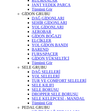
RULMANLAR
JANT YEDEK PARÇA
Tümünü Gör
GİDON GRUBU
DAĞ GİDONLARI
ŞEHİR GİDONLARI
YOL GİDONLARI
AEROBAR
GİDON BOĞAZI
ELCİKLER
YOL GİDON BANDI
BAREND
FURŞ/SPACER
GİDON YÜKSELTİCİ
Tümünü Gör
SELE GRUBU
DAĞ SELELERİ
YOL SELELERİ
TUR VE COMFORT SELELERİ
SELE KILIFI
SELE BORUSU
DROPPER SELE BORUSU
SELE KELEPÇESİ - MANDAL
Tümünü Gör
PEDAL GRUBU