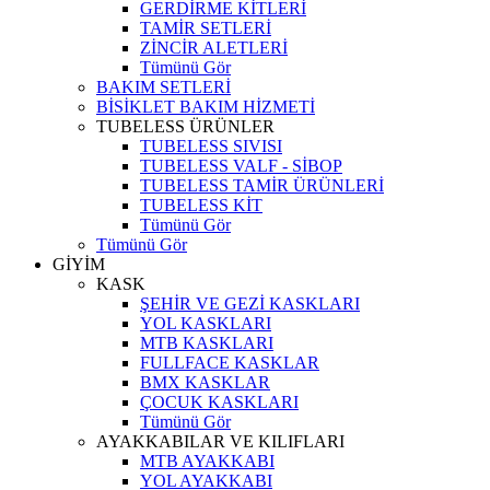
GERDİRME KİTLERİ
TAMİR SETLERİ
ZİNCİR ALETLERİ
Tümünü Gör
BAKIM SETLERİ
BİSİKLET BAKIM HİZMETİ
TUBELESS ÜRÜNLER
TUBELESS SIVISI
TUBELESS VALF - SİBOP
TUBELESS TAMİR ÜRÜNLERİ
TUBELESS KİT
Tümünü Gör
Tümünü Gör
GİYİM
KASK
ŞEHİR VE GEZİ KASKLARI
YOL KASKLARI
MTB KASKLARI
FULLFACE KASKLAR
BMX KASKLAR
ÇOCUK KASKLARI
Tümünü Gör
AYAKKABILAR VE KILIFLARI
MTB AYAKKABI
YOL AYAKKABI