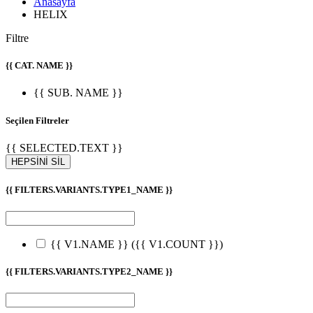
Anasayfa
HELIX
Filtre
{{ CAT. NAME }}
{{ SUB. NAME }}
Seçilen Filtreler
{{ SELECTED.TEXT }}
HEPSİNİ SİL
{{ FILTERS.VARIANTS.TYPE1_NAME }}
{{ V1.NAME }}
({{ V1.COUNT }})
{{ FILTERS.VARIANTS.TYPE2_NAME }}