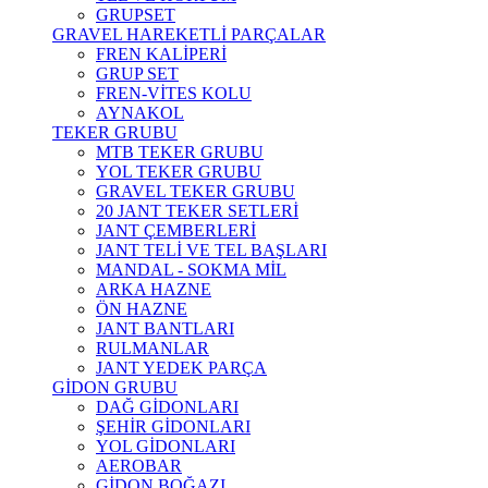
GRUPSET
GRAVEL HAREKETLİ PARÇALAR
FREN KALİPERİ
GRUP SET
FREN-VİTES KOLU
AYNAKOL
TEKER GRUBU
MTB TEKER GRUBU
YOL TEKER GRUBU
GRAVEL TEKER GRUBU
20 JANT TEKER SETLERİ
JANT ÇEMBERLERİ
JANT TELİ VE TEL BAŞLARI
MANDAL - SOKMA MİL
ARKA HAZNE
ÖN HAZNE
JANT BANTLARI
RULMANLAR
JANT YEDEK PARÇA
GİDON GRUBU
DAĞ GİDONLARI
ŞEHİR GİDONLARI
YOL GİDONLARI
AEROBAR
GİDON BOĞAZI