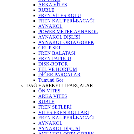
ARKA VİTES
RUBLE
FREN-VİTES KOLU
FREN KALİPERİ-BACAĞI
AYNAKOL
POWER METER AYNAKOL
AYNAKOL DİŞLİSİ
AYNAKOL ORTA GÖBEK
GRUP SET
FREN BALATASI
FREN PAPUCU
DISK-ROTOR
TEL VE HORTUM
DİĞER PARÇALAR
Tümünü Gör
DAĞ HAREKETLİ PARÇALAR
ÖN VİTES
ARKA VİTES
RUBLE
FREN SETLERİ
VİTES-FREN KOLLARI
FREN KALİPERİ-BACAĞI
AYNAKOL
AYNAKOL DİŞLİSİ
AYNAKOL ORTA GÖBEK