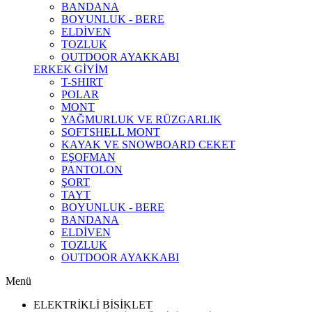
BANDANA
BOYUNLUK - BERE
ELDİVEN
TOZLUK
OUTDOOR AYAKKABI
ERKEK GİYİM
T-SHIRT
POLAR
MONT
YAĞMURLUK VE RÜZGARLIK
SOFTSHELL MONT
KAYAK VE SNOWBOARD CEKET
EŞOFMAN
PANTOLON
ŞORT
TAYT
BOYUNLUK - BERE
BANDANA
ELDİVEN
TOZLUK
OUTDOOR AYAKKABI
Menü
ELEKTRİKLİ BİSİKLET