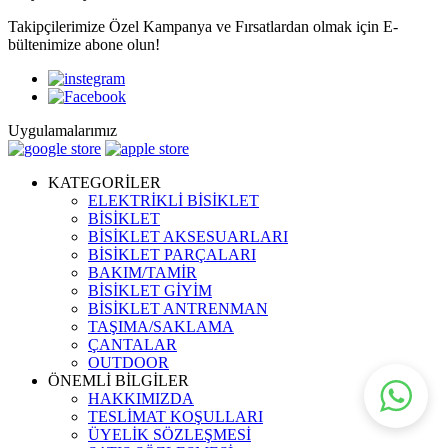
Takipçilerimize Özel Kampanya ve Fırsatlardan olmak için E-
bültenimize abone olun!
Uygulamalarımız
KATEGORİLER
ELEKTRİKLİ BİSİKLET
BİSİKLET
BİSİKLET AKSESUARLARI
BİSİKLET PARÇALARI
BAKIM/TAMİR
BİSİKLET GİYİM
BİSİKLET ANTRENMAN
TAŞIMA/SAKLAMA
ÇANTALAR
OUTDOOR
ÖNEMLİ BİLGİLER
HAKKIMIZDA
TESLİMAT KOŞULLARI
ÜYELİK SÖZLEŞMESİ