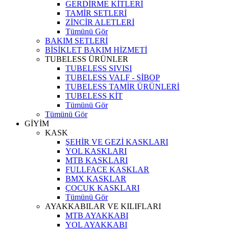
GERDİRME KİTLERİ
TAMİR SETLERİ
ZİNCİR ALETLERİ
Tümünü Gör
BAKIM SETLERİ
BİSİKLET BAKIM HİZMETİ
TUBELESS ÜRÜNLER
TUBELESS SIVISI
TUBELESS VALF - SİBOP
TUBELESS TAMİR ÜRÜNLERİ
TUBELESS KİT
Tümünü Gör
Tümünü Gör
GİYİM
KASK
ŞEHİR VE GEZİ KASKLARI
YOL KASKLARI
MTB KASKLARI
FULLFACE KASKLAR
BMX KASKLAR
ÇOCUK KASKLARI
Tümünü Gör
AYAKKABILAR VE KILIFLARI
MTB AYAKKABI
YOL AYAKKABI