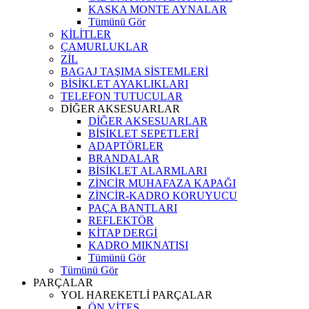
KASKA MONTE AYNALAR
Tümünü Gör
KİLİTLER
ÇAMURLUKLAR
ZİL
BAGAJ TAŞIMA SİSTEMLERİ
BİSİKLET AYAKLIKLARI
TELEFON TUTUCULAR
DİĞER AKSESUARLAR
DİĞER AKSESUARLAR
BİSİKLET SEPETLERİ
ADAPTÖRLER
BRANDALAR
BİSİKLET ALARMLARI
ZİNCİR MUHAFAZA KAPAĞI
ZİNCİR-KADRO KORUYUCU
PAÇA BANTLARI
REFLEKTÖR
KİTAP DERGİ
KADRO MIKNATISI
Tümünü Gör
Tümünü Gör
PARÇALAR
YOL HAREKETLİ PARÇALAR
ÖN VİTES