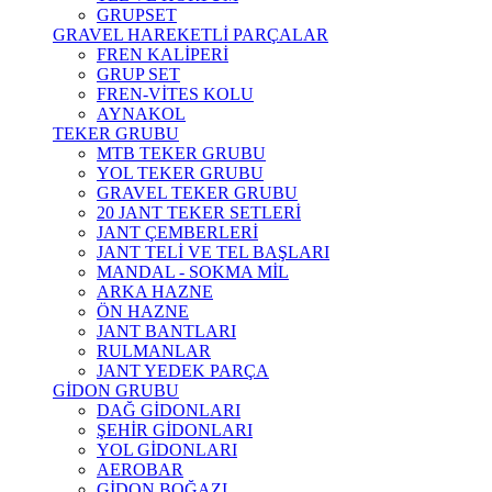
GRUPSET
GRAVEL HAREKETLİ PARÇALAR
FREN KALİPERİ
GRUP SET
FREN-VİTES KOLU
AYNAKOL
TEKER GRUBU
MTB TEKER GRUBU
YOL TEKER GRUBU
GRAVEL TEKER GRUBU
20 JANT TEKER SETLERİ
JANT ÇEMBERLERİ
JANT TELİ VE TEL BAŞLARI
MANDAL - SOKMA MİL
ARKA HAZNE
ÖN HAZNE
JANT BANTLARI
RULMANLAR
JANT YEDEK PARÇA
GİDON GRUBU
DAĞ GİDONLARI
ŞEHİR GİDONLARI
YOL GİDONLARI
AEROBAR
GİDON BOĞAZI