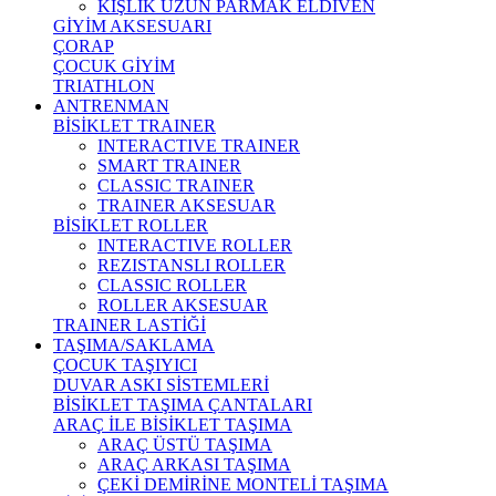
KIŞLIK UZUN PARMAK ELDİVEN
GİYİM AKSESUARI
ÇORAP
ÇOCUK GİYİM
TRIATHLON
ANTRENMAN
BİSİKLET TRAINER
INTERACTIVE TRAINER
SMART TRAINER
CLASSIC TRAINER
TRAINER AKSESUAR
BİSİKLET ROLLER
INTERACTIVE ROLLER
REZISTANSLI ROLLER
CLASSIC ROLLER
ROLLER AKSESUAR
TRAINER LASTİĞİ
TAŞIMA/SAKLAMA
ÇOCUK TAŞIYICI
DUVAR ASKI SİSTEMLERİ
BİSİKLET TAŞIMA ÇANTALARI
ARAÇ İLE BİSİKLET TAŞIMA
ARAÇ ÜSTÜ TAŞIMA
ARAÇ ARKASI TAŞIMA
ÇEKİ DEMİRİNE MONTELİ TAŞIMA