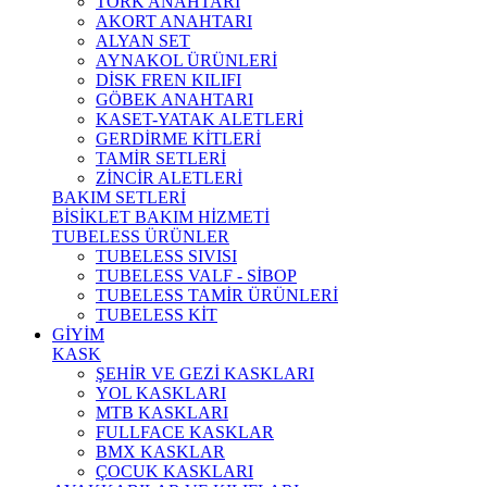
TORK ANAHTARI
AKORT ANAHTARI
ALYAN SET
AYNAKOL ÜRÜNLERİ
DİSK FREN KILIFI
GÖBEK ANAHTARI
KASET-YATAK ALETLERİ
GERDİRME KİTLERİ
TAMİR SETLERİ
ZİNCİR ALETLERİ
BAKIM SETLERİ
BİSİKLET BAKIM HİZMETİ
TUBELESS ÜRÜNLER
TUBELESS SIVISI
TUBELESS VALF - SİBOP
TUBELESS TAMİR ÜRÜNLERİ
TUBELESS KİT
GİYİM
KASK
ŞEHİR VE GEZİ KASKLARI
YOL KASKLARI
MTB KASKLARI
FULLFACE KASKLAR
BMX KASKLAR
ÇOCUK KASKLARI