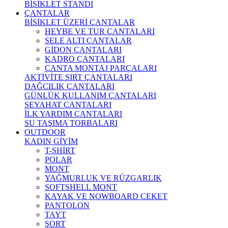
BİSİKLET STANDI
ÇANTALAR
BİSİKLET ÜZERİ ÇANTALAR
HEYBE VE TUR ÇANTALARI
SELE ALTI ÇANTALAR
GİDON ÇANTALARI
KADRO ÇANTALARI
ÇANTA MONTAJ PARÇALARI
AKTİVİTE SIRT ÇANTALARI
DAĞCILIK ÇANTALARI
GÜNLÜK KULLANIM ÇANTALARI
SEYAHAT ÇANTALARI
İLK YARDIM ÇANTALARI
SU TAŞIMA TORBALARI
OUTDOOR
KADIN GİYİM
T-SHİRT
POLAR
MONT
YAĞMURLUK VE RÜZGARLIK
SOFTSHELL MONT
KAYAK VE NOWBOARD CEKET
PANTOLON
TAYT
ŞORT