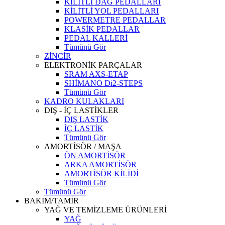
KİLİTLİ DAĞ PEDALLARI
KİLİTLİ YOL PEDALLARI
POWERMETRE PEDALLAR
KLASİK PEDALLAR
PEDAL KALLERİ
Tümünü Gör
ZİNCİR
ELEKTRONİK PARÇALAR
SRAM AXS-ETAP
SHİMANO Di2-STEPS
Tümünü Gör
KADRO KULAKLARI
DIŞ - İÇ LASTİKLER
DIŞ LASTİK
İÇ LASTİK
Tümünü Gör
AMORTİSÖR / MAŞA
ÖN AMORTİSÖR
ARKA AMORTİSÖR
AMORTİSÖR KİLİDİ
Tümünü Gör
Tümünü Gör
BAKIM/TAMİR
YAĞ VE TEMİZLEME ÜRÜNLERİ
YAĞ