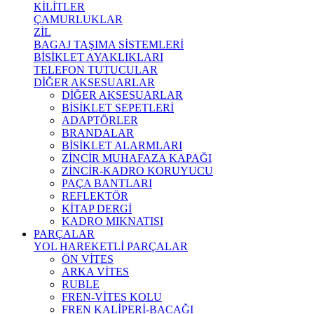
KİLİTLER
ÇAMURLUKLAR
ZİL
BAGAJ TAŞIMA SİSTEMLERİ
BİSİKLET AYAKLIKLARI
TELEFON TUTUCULAR
DİĞER AKSESUARLAR
DİĞER AKSESUARLAR
BİSİKLET SEPETLERİ
ADAPTÖRLER
BRANDALAR
BİSİKLET ALARMLARI
ZİNCİR MUHAFAZA KAPAĞI
ZİNCİR-KADRO KORUYUCU
PAÇA BANTLARI
REFLEKTÖR
KİTAP DERGİ
KADRO MIKNATISI
PARÇALAR
YOL HAREKETLİ PARÇALAR
ÖN VİTES
ARKA VİTES
RUBLE
FREN-VİTES KOLU
FREN KALİPERİ-BACAĞI