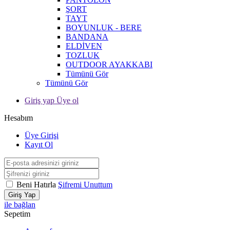
ŞORT
TAYT
BOYUNLUK - BERE
BANDANA
ELDİVEN
TOZLUK
OUTDOOR AYAKKABI
Tümünü Gör
Tümünü Gör
Giriş yap Üye ol
Hesabım
Üye Girişi
Kayıt Ol
Beni Hatırla
Şifremi Unuttum
Giriş Yap
ile bağlan
Sepetim