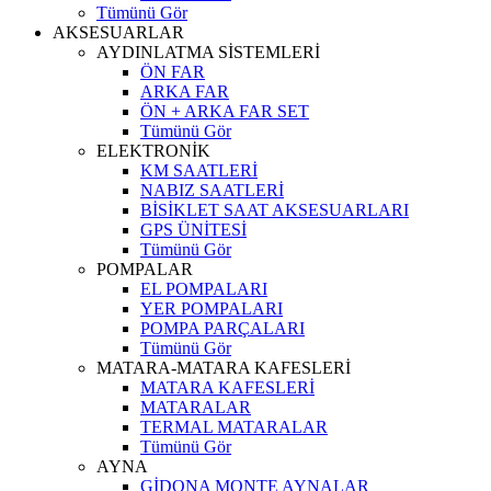
Tümünü Gör
AKSESUARLAR
AYDINLATMA SİSTEMLERİ
ÖN FAR
ARKA FAR
ÖN + ARKA FAR SET
Tümünü Gör
ELEKTRONİK
KM SAATLERİ
NABIZ SAATLERİ
BİSİKLET SAAT AKSESUARLARI
GPS ÜNİTESİ
Tümünü Gör
POMPALAR
EL POMPALARI
YER POMPALARI
POMPA PARÇALARI
Tümünü Gör
MATARA-MATARA KAFESLERİ
MATARA KAFESLERİ
MATARALAR
TERMAL MATARALAR
Tümünü Gör
AYNA
GİDONA MONTE AYNALAR