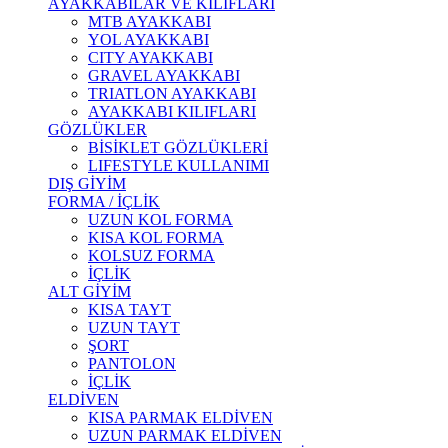
AYAKKABILAR VE KILIFLARI
MTB AYAKKABI
YOL AYAKKABI
CITY AYAKKABI
GRAVEL AYAKKABI
TRIATLON AYAKKABI
AYAKKABI KILIFLARI
GÖZLÜKLER
BİSİKLET GÖZLÜKLERİ
LIFESTYLE KULLANIMI
DIŞ GİYİM
FORMA / İÇLİK
UZUN KOL FORMA
KISA KOL FORMA
KOLSUZ FORMA
İÇLİK
ALT GİYİM
KISA TAYT
UZUN TAYT
ŞORT
PANTOLON
İÇLİK
ELDİVEN
KISA PARMAK ELDİVEN
UZUN PARMAK ELDİVEN