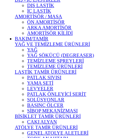
DIŞ LASTİK
İÇ LASTİK
AMORTİSÖR / MAŞA
ÖN AMORTİSÖR
ARKA AMORTİSÖR
AMORTİSÖR KİLİDİ
BAKIM/TAMİR
YAĞ VE TEMİZLEME ÜRÜNLERİ
YAĞ
YAĞ SÖKÜCÜ (DEGREASER)
TEMİZLEME SPREYLERİ
TEMİZLEME ÜRÜNLERİ
LASTİK TAMİR ÜRÜNLERİ
PATLAK SIVISI
YAMA SETİ
LEVYELER
PATLAK ÖNLEYİCİ ŞERİT
SOLÜSYONLAR
BASINÇ ÖLÇER
SİBOP MEKANİZMASI
BİSİKLET TAMİR ÜRÜNLERİ
ÇAKI ALYAN
ATÖLYE TAMİR ÜRÜNLERİ
GENEL ATOLYE ALETLERİ