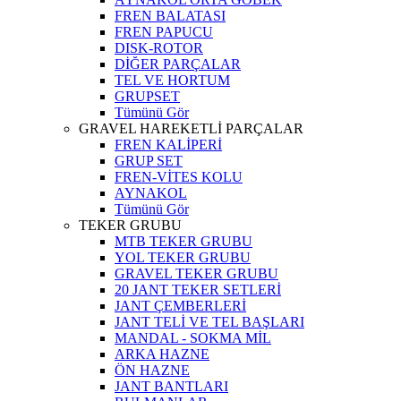
FREN BALATASI
FREN PAPUCU
DISK-ROTOR
DİĞER PARÇALAR
TEL VE HORTUM
GRUPSET
Tümünü Gör
GRAVEL HAREKETLİ PARÇALAR
FREN KALİPERİ
GRUP SET
FREN-VİTES KOLU
AYNAKOL
Tümünü Gör
TEKER GRUBU
MTB TEKER GRUBU
YOL TEKER GRUBU
GRAVEL TEKER GRUBU
20 JANT TEKER SETLERİ
JANT ÇEMBERLERİ
JANT TELİ VE TEL BAŞLARI
MANDAL - SOKMA MİL
ARKA HAZNE
ÖN HAZNE
JANT BANTLARI