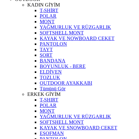
KADIN GİYİM
T-SHİRT
POLAR
MONT
YAĞMURLUK VE RÜZGARLIK
SOFTSHELL MONT
KAYAK VE NOWBOARD CEKET
PANTOLON
TAYT
ŞORT
BANDANA
BOYUNLUK - BERE
ELDİVEN
TOZLUK
OUTDOOR AYAKKABI
Tümünü Gör
ERKEK GİYİM
T-SHIRT
POLAR
MONT
YAĞMURLUK VE RÜZGARLIK
SOFTSHELL MONT
KAYAK VE SNOWBOARD CEKET
EŞOFMAN
PANTOLON