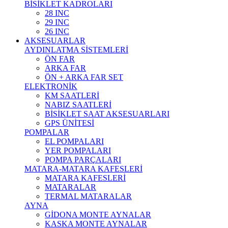
BİSİKLET KADROLARI
28 INC
29 INC
26 INC
AKSESUARLAR
AYDINLATMA SİSTEMLERİ
ÖN FAR
ARKA FAR
ÖN + ARKA FAR SET
ELEKTRONİK
KM SAATLERİ
NABIZ SAATLERİ
BİSİKLET SAAT AKSESUARLARI
GPS ÜNİTESİ
POMPALAR
EL POMPALARI
YER POMPALARI
POMPA PARÇALARI
MATARA-MATARA KAFESLERİ
MATARA KAFESLERİ
MATARALAR
TERMAL MATARALAR
AYNA
GİDONA MONTE AYNALAR
KASKA MONTE AYNALAR