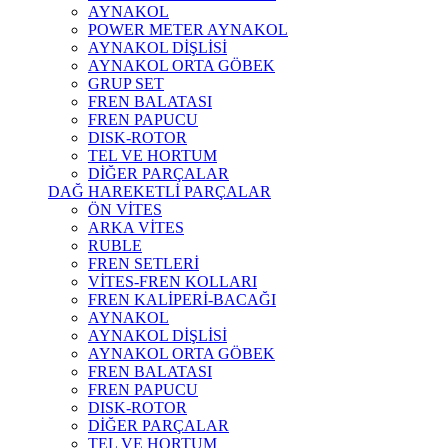
AYNAKOL
POWER METER AYNAKOL
AYNAKOL DİŞLİSİ
AYNAKOL ORTA GÖBEK
GRUP SET
FREN BALATASI
FREN PAPUCU
DISK-ROTOR
TEL VE HORTUM
DİĞER PARÇALAR
DAĞ HAREKETLİ PARÇALAR
ÖN VİTES
ARKA VİTES
RUBLE
FREN SETLERİ
VİTES-FREN KOLLARI
FREN KALİPERİ-BACAĞI
AYNAKOL
AYNAKOL DİŞLİSİ
AYNAKOL ORTA GÖBEK
FREN BALATASI
FREN PAPUCU
DISK-ROTOR
DİĞER PARÇALAR
TEL VE HORTUM