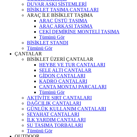
DUVAR ASKI SİSTEMLERİ
BİSİKLET TAŞIMA ÇANTALARI
ARAÇ İLE BİSİKLET TAŞIMA
ARAÇ ÜSTÜ TAŞIMA
ARAÇ ARKASI TAŞIMA
ÇEKİ DEMİRİNE MONTELİ TAŞIMA
Tümünü Gör
BİSİKLET STANDI
Tümünü Gör
ÇANTALAR
BİSİKLET ÜZERİ ÇANTALAR
HEYBE VE TUR ÇANTALARI
SELE ALTI ÇANTALAR
GİDON ÇANTALARI
KADRO ÇANTALARI
ÇANTA MONTAJ PARÇALARI
Tümünü Gör
AKTİVİTE SIRT ÇANTALARI
DAĞCILIK ÇANTALARI
GÜNLÜK KULLANIM ÇANTALARI
SEYAHAT ÇANTALARI
İLK YARDIM ÇANTALARI
SU TAŞIMA TORBALARI
Tümünü Gör
OUTDOOR