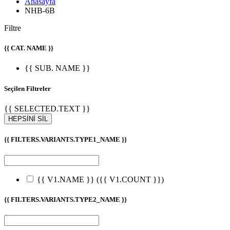
Anasayfa
NHB-6B
Filtre
{{ CAT. NAME }}
{{ SUB. NAME }}
Seçilen Filtreler
{{ SELECTED.TEXT }}
HEPSİNİ SİL
{{ FILTERS.VARIANTS.TYPE1_NAME }}
{{ V1.NAME }}
({{ V1.COUNT }})
{{ FILTERS.VARIANTS.TYPE2_NAME }}