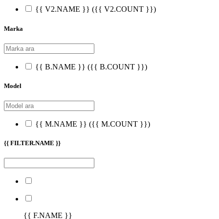
{{ V2.NAME }}
({{ V2.COUNT }})
Marka
{{ B.NAME }}
({{ B.COUNT }})
Model
{{ M.NAME }}
({{ M.COUNT }})
{{ FILTER.NAME }}
{{ F.NAME }}