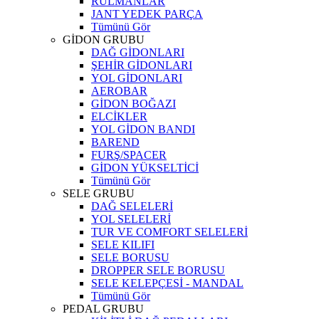
RULMANLAR
JANT YEDEK PARÇA
Tümünü Gör
GİDON GRUBU
DAĞ GİDONLARI
ŞEHİR GİDONLARI
YOL GİDONLARI
AEROBAR
GİDON BOĞAZI
ELCİKLER
YOL GİDON BANDI
BAREND
FURŞ/SPACER
GİDON YÜKSELTİCİ
Tümünü Gör
SELE GRUBU
DAĞ SELELERİ
YOL SELELERİ
TUR VE COMFORT SELELERİ
SELE KILIFI
SELE BORUSU
DROPPER SELE BORUSU
SELE KELEPÇESİ - MANDAL
Tümünü Gör
PEDAL GRUBU