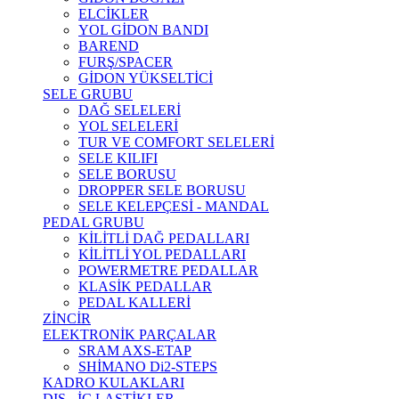
ELCİKLER
YOL GİDON BANDI
BAREND
FURŞ/SPACER
GİDON YÜKSELTİCİ
SELE GRUBU
DAĞ SELELERİ
YOL SELELERİ
TUR VE COMFORT SELELERİ
SELE KILIFI
SELE BORUSU
DROPPER SELE BORUSU
SELE KELEPÇESİ - MANDAL
PEDAL GRUBU
KİLİTLİ DAĞ PEDALLARI
KİLİTLİ YOL PEDALLARI
POWERMETRE PEDALLAR
KLASİK PEDALLAR
PEDAL KALLERİ
ZİNCİR
ELEKTRONİK PARÇALAR
SRAM AXS-ETAP
SHİMANO Di2-STEPS
KADRO KULAKLARI
DIŞ - İÇ LASTİKLER