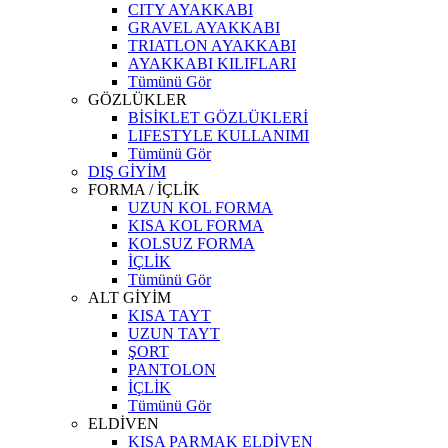
CITY AYAKKABI
GRAVEL AYAKKABI
TRIATLON AYAKKABI
AYAKKABI KILIFLARI
Tümünü Gör
GÖZLÜKLER
BİSİKLET GÖZLÜKLERİ
LIFESTYLE KULLANIMI
Tümünü Gör
DIŞ GİYİM
FORMA / İÇLİK
UZUN KOL FORMA
KISA KOL FORMA
KOLSUZ FORMA
İÇLİK
Tümünü Gör
ALT GİYİM
KISA TAYT
UZUN TAYT
ŞORT
PANTOLON
İÇLİK
Tümünü Gör
ELDİVEN
KISA PARMAK ELDİVEN