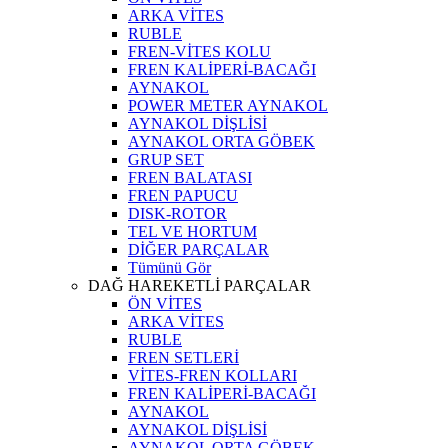
ARKA VİTES
RUBLE
FREN-VİTES KOLU
FREN KALİPERİ-BACAĞI
AYNAKOL
POWER METER AYNAKOL
AYNAKOL DİŞLİSİ
AYNAKOL ORTA GÖBEK
GRUP SET
FREN BALATASI
FREN PAPUCU
DISK-ROTOR
TEL VE HORTUM
DİĞER PARÇALAR
Tümünü Gör
DAĞ HAREKETLİ PARÇALAR
ÖN VİTES
ARKA VİTES
RUBLE
FREN SETLERİ
VİTES-FREN KOLLARI
FREN KALİPERİ-BACAĞI
AYNAKOL
AYNAKOL DİŞLİSİ
AYNAKOL ORTA GÖBEK