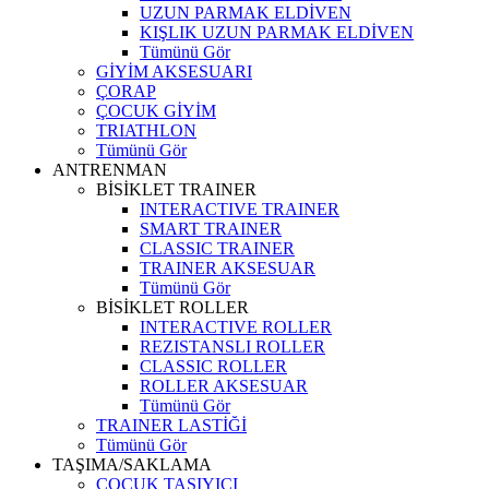
UZUN PARMAK ELDİVEN
KIŞLIK UZUN PARMAK ELDİVEN
Tümünü Gör
GİYİM AKSESUARI
ÇORAP
ÇOCUK GİYİM
TRIATHLON
Tümünü Gör
ANTRENMAN
BİSİKLET TRAINER
INTERACTIVE TRAINER
SMART TRAINER
CLASSIC TRAINER
TRAINER AKSESUAR
Tümünü Gör
BİSİKLET ROLLER
INTERACTIVE ROLLER
REZISTANSLI ROLLER
CLASSIC ROLLER
ROLLER AKSESUAR
Tümünü Gör
TRAINER LASTİĞİ
Tümünü Gör
TAŞIMA/SAKLAMA
ÇOCUK TAŞIYICI