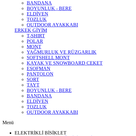
BANDANA
BOYUNLUK - BERE
ELDİVEN
TOZLUK
OUTDOOR AYAKKABI
ERKEK GİYİM
T-SHIRT
POLAR
MONT
YAĞMURLUK VE RÜZGARLIK
SOFTSHELL MONT
KAYAK VE SNOWBOARD CEKET
EŞOFMAN
PANTOLON
ŞORT
TAYT
BOYUNLUK - BERE
BANDANA
ELDİVEN
TOZLUK
OUTDOOR AYAKKABI
Menü
ELEKTRİKLİ BİSİKLET