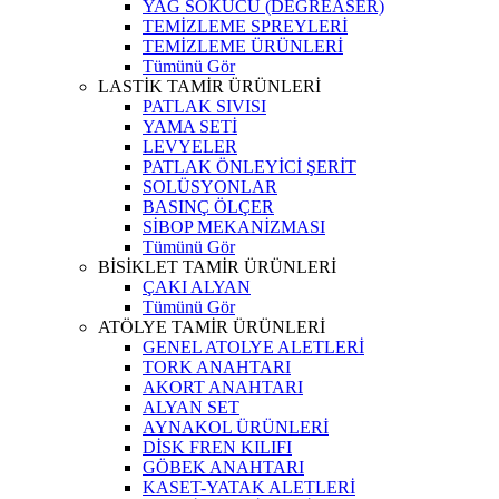
YAĞ SÖKÜCÜ (DEGREASER)
TEMİZLEME SPREYLERİ
TEMİZLEME ÜRÜNLERİ
Tümünü Gör
LASTİK TAMİR ÜRÜNLERİ
PATLAK SIVISI
YAMA SETİ
LEVYELER
PATLAK ÖNLEYİCİ ŞERİT
SOLÜSYONLAR
BASINÇ ÖLÇER
SİBOP MEKANİZMASI
Tümünü Gör
BİSİKLET TAMİR ÜRÜNLERİ
ÇAKI ALYAN
Tümünü Gör
ATÖLYE TAMİR ÜRÜNLERİ
GENEL ATOLYE ALETLERİ
TORK ANAHTARI
AKORT ANAHTARI
ALYAN SET
AYNAKOL ÜRÜNLERİ
DİSK FREN KILIFI
GÖBEK ANAHTARI
KASET-YATAK ALETLERİ