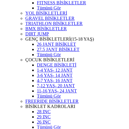
FITNESS BİSİKLETLER
Tümünü Gör
YOL BİSİKLETLERİ
GRAVEL BİSİKLETLER
TRIATHLON BİSİKLETLER
BMX BİSİKLETLER
DIRT JUMP
GENÇ BİSİKLETLERİ(15-18 YAŞ)
26 JANT BİSİKLET
27.5 JANT BİSİKLET
Tümünü Gör
ÇOCUK BİSİKLETLERİ
DENGE BİSİKLETİ
1-4 YAŞ- 12 JANT
3-6 YAŞ- 14 JANT
4-7 YAŞ- 16 JANT
7-12 YAŞ- 20 JANT
11-16 YAŞ- 24 JANT
Tümünü Gör
FREERIDE BİSİKLETLER
BİSİKLET KADROLARI
28 INC
29 INC
26 INC
Tümünü Gör