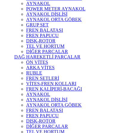
AYNAKOL
POWER METER AYNAKOL
AYNAKOL DİŞLİSİ
AYNAKOL ORTA GÖBEK
GRUP SET
FREN BALATASI
FREN PAPUCU
DISK-ROTOR
TEL VE HORTUM
DİĞER PARÇALAR
DAĞ HAREKETLİ PARÇALAR
ÖN VİTES
ARKA VİTES
RUBLE
FREN SETLERİ
VİTES-FREN KOLLARI
FREN KALİPERİ-BACAĞI
AYNAKOL
AYNAKOL DİŞLİSİ
AYNAKOL ORTA GÖBEK
FREN BALATASI
FREN PAPUCU
DISK-ROTOR
DİĞER PARÇALAR
TEL VE HORTUM