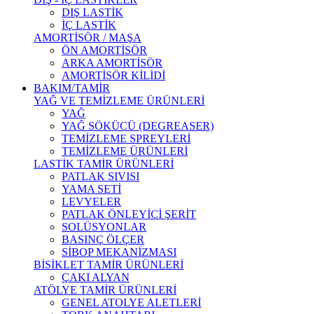
DIŞ LASTİK
İÇ LASTİK
AMORTİSÖR / MAŞA
ÖN AMORTİSÖR
ARKA AMORTİSÖR
AMORTİSÖR KİLİDİ
BAKIM/TAMİR
YAĞ VE TEMİZLEME ÜRÜNLERİ
YAĞ
YAĞ SÖKÜCÜ (DEGREASER)
TEMİZLEME SPREYLERİ
TEMİZLEME ÜRÜNLERİ
LASTİK TAMİR ÜRÜNLERİ
PATLAK SIVISI
YAMA SETİ
LEVYELER
PATLAK ÖNLEYİCİ ŞERİT
SOLÜSYONLAR
BASINÇ ÖLÇER
SİBOP MEKANİZMASI
BİSİKLET TAMİR ÜRÜNLERİ
ÇAKI ALYAN
ATÖLYE TAMİR ÜRÜNLERİ
GENEL ATOLYE ALETLERİ