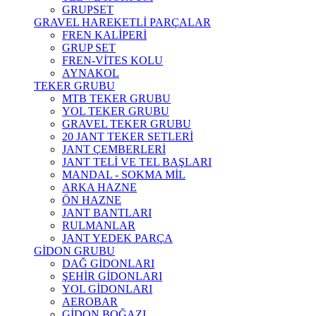
GRUPSET
GRAVEL HAREKETLİ PARÇALAR
FREN KALİPERİ
GRUP SET
FREN-VİTES KOLU
AYNAKOL
TEKER GRUBU
MTB TEKER GRUBU
YOL TEKER GRUBU
GRAVEL TEKER GRUBU
20 JANT TEKER SETLERİ
JANT ÇEMBERLERİ
JANT TELİ VE TEL BAŞLARI
MANDAL - SOKMA MİL
ARKA HAZNE
ÖN HAZNE
JANT BANTLARI
RULMANLAR
JANT YEDEK PARÇA
GİDON GRUBU
DAĞ GİDONLARI
ŞEHİR GİDONLARI
YOL GİDONLARI
AEROBAR
GİDON BOĞAZI