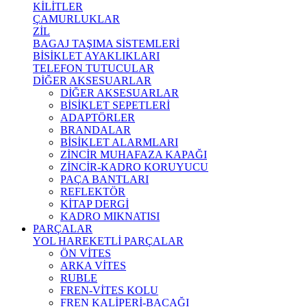
KİLİTLER
ÇAMURLUKLAR
ZİL
BAGAJ TAŞIMA SİSTEMLERİ
BİSİKLET AYAKLIKLARI
TELEFON TUTUCULAR
DİĞER AKSESUARLAR
DİĞER AKSESUARLAR
BİSİKLET SEPETLERİ
ADAPTÖRLER
BRANDALAR
BİSİKLET ALARMLARI
ZİNCİR MUHAFAZA KAPAĞI
ZİNCİR-KADRO KORUYUCU
PAÇA BANTLARI
REFLEKTÖR
KİTAP DERGİ
KADRO MIKNATISI
PARÇALAR
YOL HAREKETLİ PARÇALAR
ÖN VİTES
ARKA VİTES
RUBLE
FREN-VİTES KOLU
FREN KALİPERİ-BACAĞI