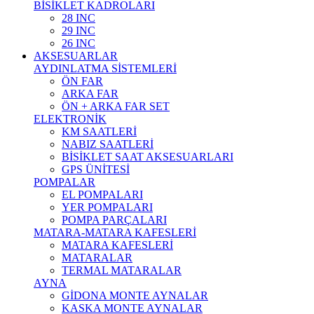
BİSİKLET KADROLARI
28 INC
29 INC
26 INC
AKSESUARLAR
AYDINLATMA SİSTEMLERİ
ÖN FAR
ARKA FAR
ÖN + ARKA FAR SET
ELEKTRONİK
KM SAATLERİ
NABIZ SAATLERİ
BİSİKLET SAAT AKSESUARLARI
GPS ÜNİTESİ
POMPALAR
EL POMPALARI
YER POMPALARI
POMPA PARÇALARI
MATARA-MATARA KAFESLERİ
MATARA KAFESLERİ
MATARALAR
TERMAL MATARALAR
AYNA
GİDONA MONTE AYNALAR
KASKA MONTE AYNALAR