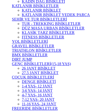
KADIN DAĞ BİSİKLETİ
KATLANIR BİSİKLETLER
KATLANIR BİSİKLET
KATLANIR BİSİKLET YEDEK PARÇA
ŞEHİR VE TUR BİSİKLETLERİ
TUR - TREKKING BİSİKLETLER
DÜZ MAŞA URBAN BİSİKLETLER
KLASİK TARZ BİSİKLETLER
FITNESS BİSİKLETLER
YOL BİSİKLETLERİ
GRAVEL BİSİKLETLER
TRIATHLON BİSİKLETLER
BMX BİSİKLETLER
DIRT JUMP
GENÇ BİSİKLETLERİ(15-18 YAŞ)
26 JANT BİSİKLET
27.5 JANT BİSİKLET
ÇOCUK BİSİKLETLERİ
DENGE BİSİKLETİ
1-4 YAŞ- 12 JANT
3-6 YAŞ- 14 JANT
4-7 YAŞ- 16 JANT
7-12 YAŞ- 20 JANT
11-16 YAŞ- 24 JANT
FREERIDE BİSİKLETLER