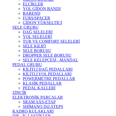
ELCİKLER
YOL GİDON BANDI
BAREND
FURŞ/SPACER
GİDON YÜKSELTİCİ
SELE GRUBU
DAĞ SELELERİ
YOL SELELERİ
TUR VE COMFORT SELELERİ
SELE KILIFI
SELE BORUSU
DROPPER SELE BORUSU
SELE KELEPÇESİ - MANDAL
PEDAL GRUBU
KİLİTLİ DAĞ PEDALLARI
KİLİTLİ YOL PEDALLARI
POWERMETRE PEDALLAR
KLASİK PEDALLAR
PEDAL KALLERİ
ZİNCİR
ELEKTRONİK PARÇALAR
SRAM AXS-ETAP
SHİMANO Di2-STEPS
KADRO KULAKLARI
DIŞ - İÇ LASTİKLER