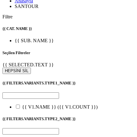
Anasayfa
SANTOUR
Filtre
{{ CAT. NAME }}
{{ SUB. NAME }}
Seçilen Filtreler
{{ SELECTED.TEXT }}
HEPSİNİ SİL
{{ FILTERS.VARIANTS.TYPE1_NAME }}
{{ V1.NAME }}
({{ V1.COUNT }})
{{ FILTERS.VARIANTS.TYPE2_NAME }}