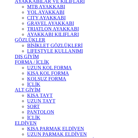
AYAKKABILAR VE KILIFLARI
MTB AYAKKABI
YOL AYAKKABI
CITY AYAKKABI
GRAVEL AYAKKABI
TRIATLON AYAKKABI
AYAKKABI KILIFLARI
GÖZLÜKLER
BİSİKLET GÖZLÜKLERİ
LIFESTYLE KULLANIMI
DIŞ GİYİM
FORMA / İÇLİK
UZUN KOL FORMA
KISA KOL FORMA
KOLSUZ FORMA
İÇLİK
ALT GİYİM
KISA TAYT
UZUN TAYT
ŞORT
PANTOLON
İÇLİK
ELDİVEN
KISA PARMAK ELDİVEN
UZUN PARMAK ELDİVEN