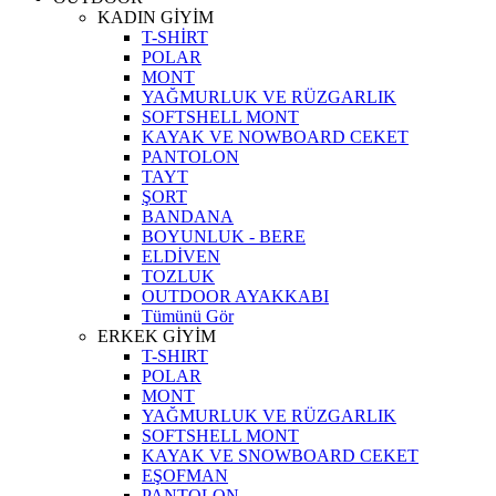
KADIN GİYİM
T-SHİRT
POLAR
MONT
YAĞMURLUK VE RÜZGARLIK
SOFTSHELL MONT
KAYAK VE NOWBOARD CEKET
PANTOLON
TAYT
ŞORT
BANDANA
BOYUNLUK - BERE
ELDİVEN
TOZLUK
OUTDOOR AYAKKABI
Tümünü Gör
ERKEK GİYİM
T-SHIRT
POLAR
MONT
YAĞMURLUK VE RÜZGARLIK
SOFTSHELL MONT
KAYAK VE SNOWBOARD CEKET
EŞOFMAN
PANTOLON