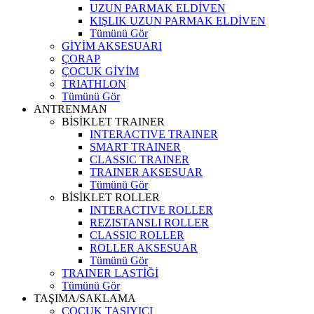
UZUN PARMAK ELDİVEN
KIŞLIK UZUN PARMAK ELDİVEN
Tümünü Gör
GİYİM AKSESUARI
ÇORAP
ÇOCUK GİYİM
TRIATHLON
Tümünü Gör
ANTRENMAN
BİSİKLET TRAINER
INTERACTIVE TRAINER
SMART TRAINER
CLASSIC TRAINER
TRAINER AKSESUAR
Tümünü Gör
BİSİKLET ROLLER
INTERACTIVE ROLLER
REZISTANSLI ROLLER
CLASSIC ROLLER
ROLLER AKSESUAR
Tümünü Gör
TRAINER LASTİĞİ
Tümünü Gör
TAŞIMA/SAKLAMA
ÇOCUK TAŞIYICI