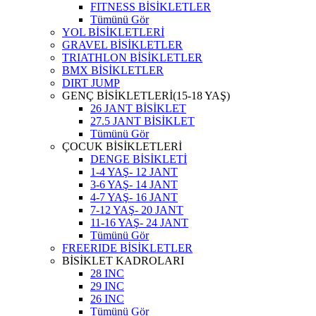
FITNESS BİSİKLETLER
Tümünü Gör
YOL BİSİKLETLERİ
GRAVEL BİSİKLETLER
TRIATHLON BİSİKLETLER
BMX BİSİKLETLER
DIRT JUMP
GENÇ BİSİKLETLERİ(15-18 YAŞ)
26 JANT BİSİKLET
27.5 JANT BİSİKLET
Tümünü Gör
ÇOCUK BİSİKLETLERİ
DENGE BİSİKLETİ
1-4 YAŞ- 12 JANT
3-6 YAŞ- 14 JANT
4-7 YAŞ- 16 JANT
7-12 YAŞ- 20 JANT
11-16 YAŞ- 24 JANT
Tümünü Gör
FREERIDE BİSİKLETLER
BİSİKLET KADROLARI
28 INC
29 INC
26 INC
Tümünü Gör