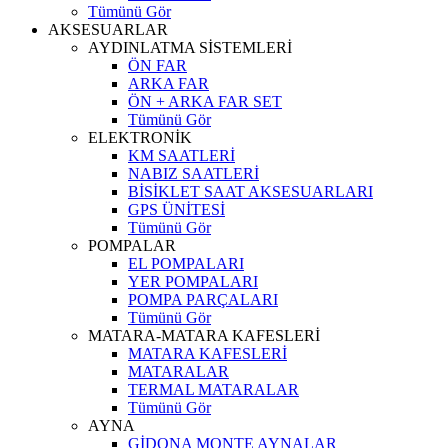
Tümünü Gör
AKSESUARLAR
AYDINLATMA SİSTEMLERİ
ÖN FAR
ARKA FAR
ÖN + ARKA FAR SET
Tümünü Gör
ELEKTRONİK
KM SAATLERİ
NABIZ SAATLERİ
BİSİKLET SAAT AKSESUARLARI
GPS ÜNİTESİ
Tümünü Gör
POMPALAR
EL POMPALARI
YER POMPALARI
POMPA PARÇALARI
Tümünü Gör
MATARA-MATARA KAFESLERİ
MATARA KAFESLERİ
MATARALAR
TERMAL MATARALAR
Tümünü Gör
AYNA
GİDONA MONTE AYNALAR