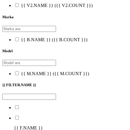
{{ V2.NAME }}
({{ V2.COUNT }})
Marka
{{ B.NAME }}
({{ B.COUNT }})
Model
{{ M.NAME }}
({{ M.COUNT }})
{{ FILTER.NAME }}
{{ F.NAME }}