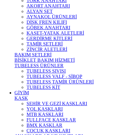
TORK ANAHTARI
AKORT ANAHTARI
ALYAN SET
AYNAKOL ÜRÜNLERİ
DİSK FREN KILIFI
GÖBEK ANAHTARI
KASET-YATAK ALETLERİ
GERDİRME KİTLERİ
TAMİR SETLERİ
ZİNCİR ALETLERİ
BAKIM SETLERİ
BİSİKLET BAKIM HİZMETİ
TUBELESS ÜRÜNLER
TUBELESS SIVISI
TUBELESS VALF - SİBOP
TUBELESS TAMİR ÜRÜNLERİ
TUBELESS KİT
GİYİM
KASK
ŞEHİR VE GEZİ KASKLARI
YOL KASKLARI
MTB KASKLARI
FULLFACE KASKLAR
BMX KASKLAR
ÇOCUK KASKLARI