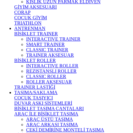
KIŞLIK UZUN PARMAK ELDİVEN
GİYİM AKSESUARI
ÇORAP
ÇOCUK GİYİM
TRIATHLON
ANTRENMAN
BİSİKLET TRAINER
INTERACTIVE TRAINER
SMART TRAINER
CLASSIC TRAINER
TRAINER AKSESUAR
BİSİKLET ROLLER
INTERACTIVE ROLLER
REZISTANSLI ROLLER
CLASSIC ROLLER
ROLLER AKSESUAR
TRAINER LASTİĞİ
TAŞIMA/SAKLAMA
ÇOCUK TAŞIYICI
DUVAR ASKI SİSTEMLERİ
BİSİKLET TAŞIMA ÇANTALARI
ARAÇ İLE BİSİKLET TAŞIMA
ARAÇ ÜSTÜ TAŞIMA
ARAÇ ARKASI TAŞIMA
ÇEKİ DEMİRİNE MONTELİ TAŞIMA