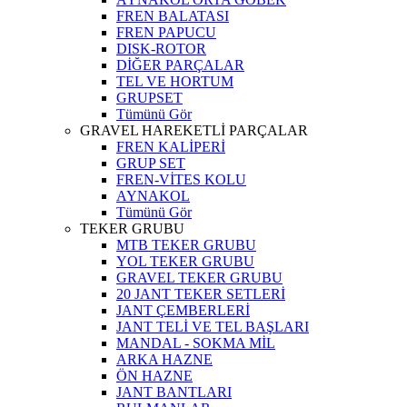
FREN BALATASI
FREN PAPUCU
DISK-ROTOR
DİĞER PARÇALAR
TEL VE HORTUM
GRUPSET
Tümünü Gör
GRAVEL HAREKETLİ PARÇALAR
FREN KALİPERİ
GRUP SET
FREN-VİTES KOLU
AYNAKOL
Tümünü Gör
TEKER GRUBU
MTB TEKER GRUBU
YOL TEKER GRUBU
GRAVEL TEKER GRUBU
20 JANT TEKER SETLERİ
JANT ÇEMBERLERİ
JANT TELİ VE TEL BAŞLARI
MANDAL - SOKMA MİL
ARKA HAZNE
ÖN HAZNE
JANT BANTLARI