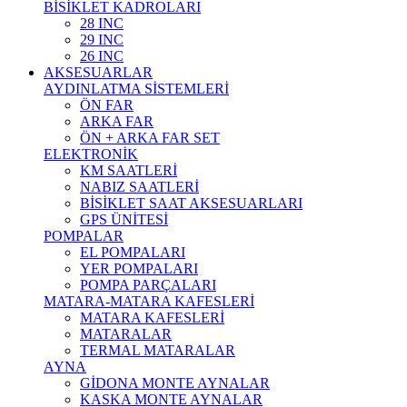
BİSİKLET KADROLARI
28 INC
29 INC
26 INC
AKSESUARLAR
AYDINLATMA SİSTEMLERİ
ÖN FAR
ARKA FAR
ÖN + ARKA FAR SET
ELEKTRONİK
KM SAATLERİ
NABIZ SAATLERİ
BİSİKLET SAAT AKSESUARLARI
GPS ÜNİTESİ
POMPALAR
EL POMPALARI
YER POMPALARI
POMPA PARÇALARI
MATARA-MATARA KAFESLERİ
MATARA KAFESLERİ
MATARALAR
TERMAL MATARALAR
AYNA
GİDONA MONTE AYNALAR
KASKA MONTE AYNALAR