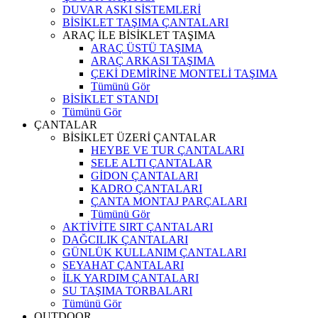
DUVAR ASKI SİSTEMLERİ
BİSİKLET TAŞIMA ÇANTALARI
ARAÇ İLE BİSİKLET TAŞIMA
ARAÇ ÜSTÜ TAŞIMA
ARAÇ ARKASI TAŞIMA
ÇEKİ DEMİRİNE MONTELİ TAŞIMA
Tümünü Gör
BİSİKLET STANDI
Tümünü Gör
ÇANTALAR
BİSİKLET ÜZERİ ÇANTALAR
HEYBE VE TUR ÇANTALARI
SELE ALTI ÇANTALAR
GİDON ÇANTALARI
KADRO ÇANTALARI
ÇANTA MONTAJ PARÇALARI
Tümünü Gör
AKTİVİTE SIRT ÇANTALARI
DAĞCILIK ÇANTALARI
GÜNLÜK KULLANIM ÇANTALARI
SEYAHAT ÇANTALARI
İLK YARDIM ÇANTALARI
SU TAŞIMA TORBALARI
Tümünü Gör
OUTDOOR