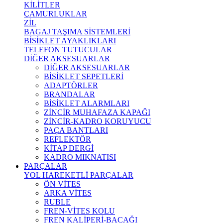
KİLİTLER
ÇAMURLUKLAR
ZİL
BAGAJ TAŞIMA SİSTEMLERİ
BİSİKLET AYAKLIKLARI
TELEFON TUTUCULAR
DİĞER AKSESUARLAR
DİĞER AKSESUARLAR
BİSİKLET SEPETLERİ
ADAPTÖRLER
BRANDALAR
BİSİKLET ALARMLARI
ZİNCİR MUHAFAZA KAPAĞI
ZİNCİR-KADRO KORUYUCU
PAÇA BANTLARI
REFLEKTÖR
KİTAP DERGİ
KADRO MIKNATISI
PARÇALAR
YOL HAREKETLİ PARÇALAR
ÖN VİTES
ARKA VİTES
RUBLE
FREN-VİTES KOLU
FREN KALİPERİ-BACAĞI