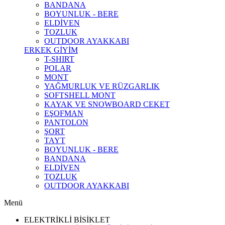
BANDANA
BOYUNLUK - BERE
ELDİVEN
TOZLUK
OUTDOOR AYAKKABI
ERKEK GİYİM
T-SHIRT
POLAR
MONT
YAĞMURLUK VE RÜZGARLIK
SOFTSHELL MONT
KAYAK VE SNOWBOARD CEKET
EŞOFMAN
PANTOLON
ŞORT
TAYT
BOYUNLUK - BERE
BANDANA
ELDİVEN
TOZLUK
OUTDOOR AYAKKABI
Menü
ELEKTRİKLİ BİSİKLET