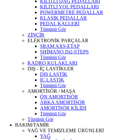
KİLİTLİ DAĞ PEDALLARI
KİLİTLİ YOL PEDALLARI
POWERMETRE PEDALLAR
KLASİK PEDALLAR
PEDAL KALLERİ
Tümünü Gör
ZİNCİR
ELEKTRONİK PARÇALAR
SRAM AXS-ETAP
SHİMANO Di2-STEPS
Tümünü Gör
KADRO KULAKLARI
DIŞ - İÇ LASTİKLER
DIŞ LASTİK
İÇ LASTİK
Tümünü Gör
AMORTİSÖR / MAŞA
ÖN AMORTİSÖR
ARKA AMORTİSÖR
AMORTİSÖR KİLİDİ
Tümünü Gör
Tümünü Gör
BAKIM/TAMİR
YAĞ VE TEMİZLEME ÜRÜNLERİ
YAĞ