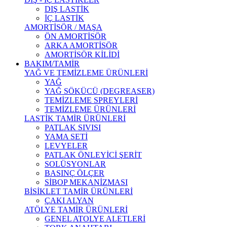
DIŞ LASTİK
İÇ LASTİK
AMORTİSÖR / MAŞA
ÖN AMORTİSÖR
ARKA AMORTİSÖR
AMORTİSÖR KİLİDİ
BAKIM/TAMİR
YAĞ VE TEMİZLEME ÜRÜNLERİ
YAĞ
YAĞ SÖKÜCÜ (DEGREASER)
TEMİZLEME SPREYLERİ
TEMİZLEME ÜRÜNLERİ
LASTİK TAMİR ÜRÜNLERİ
PATLAK SIVISI
YAMA SETİ
LEVYELER
PATLAK ÖNLEYİCİ ŞERİT
SOLÜSYONLAR
BASINÇ ÖLÇER
SİBOP MEKANİZMASI
BİSİKLET TAMİR ÜRÜNLERİ
ÇAKI ALYAN
ATÖLYE TAMİR ÜRÜNLERİ
GENEL ATOLYE ALETLERİ