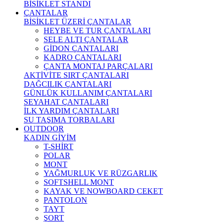
BİSİKLET STANDI
ÇANTALAR
BİSİKLET ÜZERİ ÇANTALAR
HEYBE VE TUR ÇANTALARI
SELE ALTI ÇANTALAR
GİDON ÇANTALARI
KADRO ÇANTALARI
ÇANTA MONTAJ PARÇALARI
AKTİVİTE SIRT ÇANTALARI
DAĞCILIK ÇANTALARI
GÜNLÜK KULLANIM ÇANTALARI
SEYAHAT ÇANTALARI
İLK YARDIM ÇANTALARI
SU TAŞIMA TORBALARI
OUTDOOR
KADIN GİYİM
T-SHİRT
POLAR
MONT
YAĞMURLUK VE RÜZGARLIK
SOFTSHELL MONT
KAYAK VE NOWBOARD CEKET
PANTOLON
TAYT
ŞORT