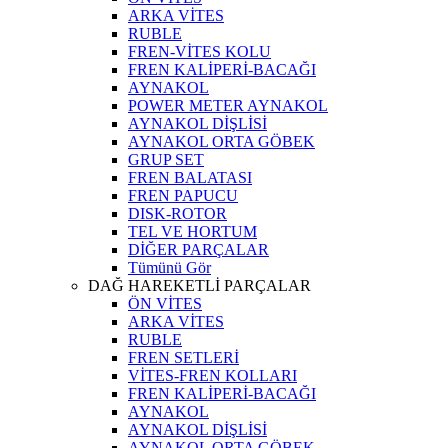
ARKA VİTES
RUBLE
FREN-VİTES KOLU
FREN KALİPERİ-BACAĞI
AYNAKOL
POWER METER AYNAKOL
AYNAKOL DİŞLİSİ
AYNAKOL ORTA GÖBEK
GRUP SET
FREN BALATASI
FREN PAPUCU
DISK-ROTOR
TEL VE HORTUM
DİĞER PARÇALAR
Tümünü Gör
DAĞ HAREKETLİ PARÇALAR
ÖN VİTES
ARKA VİTES
RUBLE
FREN SETLERİ
VİTES-FREN KOLLARI
FREN KALİPERİ-BACAĞI
AYNAKOL
AYNAKOL DİŞLİSİ
AYNAKOL ORTA GÖBEK