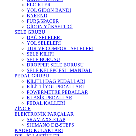
ELCİKLER
YOL GİDON BANDI
BAREND
FURŞ/SPACER
GİDON YÜKSELTİCİ
SELE GRUBU
DAĞ SELELERİ
YOL SELELERİ
TUR VE COMFORT SELELERİ
SELE KILIFI
SELE BORUSU
DROPPER SELE BORUSU
SELE KELEPÇESİ - MANDAL
PEDAL GRUBU
KİLİTLİ DAĞ PEDALLARI
KİLİTLİ YOL PEDALLARI
POWERMETRE PEDALLAR
KLASİK PEDALLAR
PEDAL KALLERİ
ZİNCİR
ELEKTRONİK PARÇALAR
SRAM AXS-ETAP
SHİMANO Di2-STEPS
KADRO KULAKLARI
DIŞ - İÇ LASTİKLER