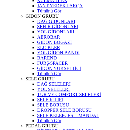
RULMANLAR
JANT YEDEK PARÇA
Tümünü Gör
GİDON GRUBU
DAĞ GİDONLARI
ŞEHİR GİDONLARI
YOL GİDONLARI
AEROBAR
GİDON BOĞAZI
ELCİKLER
YOL GİDON BANDI
BAREND
FURŞ/SPACER
GİDON YÜKSELTİCİ
Tümünü Gör
SELE GRUBU
DAĞ SELELERİ
YOL SELELERİ
TUR VE COMFORT SELELERİ
SELE KILIFI
SELE BORUSU
DROPPER SELE BORUSU
SELE KELEPÇESİ - MANDAL
Tümünü Gör
PEDAL GRUBU