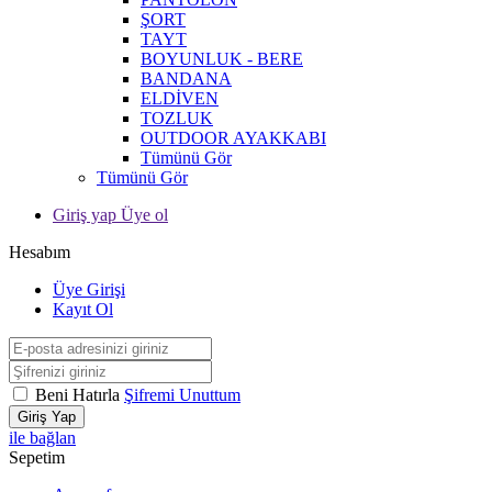
ŞORT
TAYT
BOYUNLUK - BERE
BANDANA
ELDİVEN
TOZLUK
OUTDOOR AYAKKABI
Tümünü Gör
Tümünü Gör
Giriş yap Üye ol
Hesabım
Üye Girişi
Kayıt Ol
Beni Hatırla
Şifremi Unuttum
Giriş Yap
ile bağlan
Sepetim