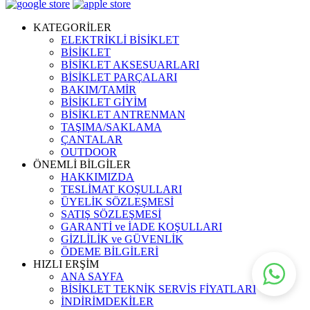
KATEGORİLER
ELEKTRİKLİ BİSİKLET
BİSİKLET
BİSİKLET AKSESUARLARI
BİSİKLET PARÇALARI
BAKIM/TAMİR
BİSİKLET GİYİM
BİSİKLET ANTRENMAN
TAŞIMA/SAKLAMA
ÇANTALAR
OUTDOOR
ÖNEMLİ BİLGİLER
HAKKIMIZDA
TESLİMAT KOŞULLARI
ÜYELİK SÖZLEŞMESİ
SATIŞ SÖZLEŞMESİ
GARANTİ ve İADE KOŞULLARI
GİZLİLİK ve GÜVENLİK
ÖDEME BİLGİLERİ
HIZLI ERŞİM
ANA SAYFA
BİSİKLET TEKNİK SERVİS FİYATLARI
İNDİRİMDEKİLER