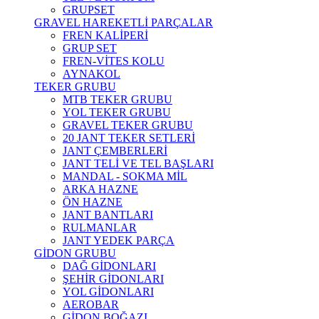
GRUPSET
GRAVEL HAREKETLİ PARÇALAR
FREN KALİPERİ
GRUP SET
FREN-VİTES KOLU
AYNAKOL
TEKER GRUBU
MTB TEKER GRUBU
YOL TEKER GRUBU
GRAVEL TEKER GRUBU
20 JANT TEKER SETLERİ
JANT ÇEMBERLERİ
JANT TELİ VE TEL BAŞLARI
MANDAL - SOKMA MİL
ARKA HAZNE
ÖN HAZNE
JANT BANTLARI
RULMANLAR
JANT YEDEK PARÇA
GİDON GRUBU
DAĞ GİDONLARI
ŞEHİR GİDONLARI
YOL GİDONLARI
AEROBAR
GİDON BOĞAZI