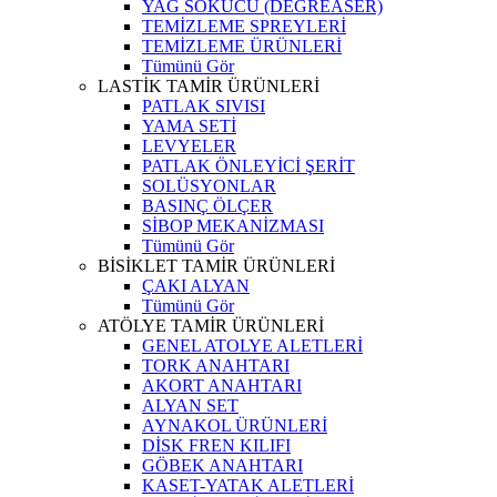
YAĞ SÖKÜCÜ (DEGREASER)
TEMİZLEME SPREYLERİ
TEMİZLEME ÜRÜNLERİ
Tümünü Gör
LASTİK TAMİR ÜRÜNLERİ
PATLAK SIVISI
YAMA SETİ
LEVYELER
PATLAK ÖNLEYİCİ ŞERİT
SOLÜSYONLAR
BASINÇ ÖLÇER
SİBOP MEKANİZMASI
Tümünü Gör
BİSİKLET TAMİR ÜRÜNLERİ
ÇAKI ALYAN
Tümünü Gör
ATÖLYE TAMİR ÜRÜNLERİ
GENEL ATOLYE ALETLERİ
TORK ANAHTARI
AKORT ANAHTARI
ALYAN SET
AYNAKOL ÜRÜNLERİ
DİSK FREN KILIFI
GÖBEK ANAHTARI
KASET-YATAK ALETLERİ