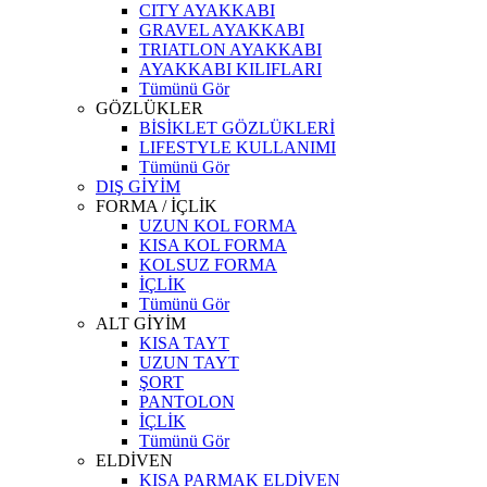
CITY AYAKKABI
GRAVEL AYAKKABI
TRIATLON AYAKKABI
AYAKKABI KILIFLARI
Tümünü Gör
GÖZLÜKLER
BİSİKLET GÖZLÜKLERİ
LIFESTYLE KULLANIMI
Tümünü Gör
DIŞ GİYİM
FORMA / İÇLİK
UZUN KOL FORMA
KISA KOL FORMA
KOLSUZ FORMA
İÇLİK
Tümünü Gör
ALT GİYİM
KISA TAYT
UZUN TAYT
ŞORT
PANTOLON
İÇLİK
Tümünü Gör
ELDİVEN
KISA PARMAK ELDİVEN