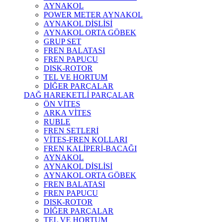
AYNAKOL
POWER METER AYNAKOL
AYNAKOL DİŞLİSİ
AYNAKOL ORTA GÖBEK
GRUP SET
FREN BALATASI
FREN PAPUCU
DISK-ROTOR
TEL VE HORTUM
DİĞER PARÇALAR
DAĞ HAREKETLİ PARÇALAR
ÖN VİTES
ARKA VİTES
RUBLE
FREN SETLERİ
VİTES-FREN KOLLARI
FREN KALİPERİ-BACAĞI
AYNAKOL
AYNAKOL DİŞLİSİ
AYNAKOL ORTA GÖBEK
FREN BALATASI
FREN PAPUCU
DISK-ROTOR
DİĞER PARÇALAR
TEL VE HORTUM