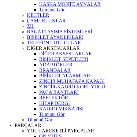
KASKA MONTE AYNALAR
Tümünü Gör
KİLİTLER
ÇAMURLUKLAR
ZİL
BAGAJ TAŞIMA SİSTEMLERİ
BİSİKLET AYAKLIKLARI
TELEFON TUTUCULAR
DİĞER AKSESUARLAR
DİĞER AKSESUARLAR
BİSİKLET SEPETLERİ
ADAPTÖRLER
BRANDALAR
BİSİKLET ALARMLARI
ZİNCİR MUHAFAZA KAPAĞI
ZİNCİR-KADRO KORUYUCU
PAÇA BANTLARI
REFLEKTÖR
KİTAP DERGİ
KADRO MIKNATISI
Tümünü Gör
Tümünü Gör
PARÇALAR
YOL HAREKETLİ PARÇALAR
ÖN VİTES