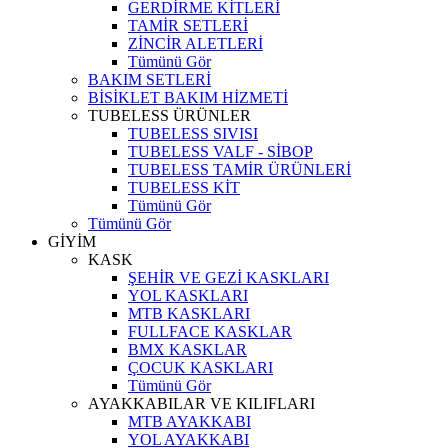
GERDİRME KİTLERİ
TAMİR SETLERİ
ZİNCİR ALETLERİ
Tümünü Gör
BAKIM SETLERİ
BİSİKLET BAKIM HİZMETİ
TUBELESS ÜRÜNLER
TUBELESS SIVISI
TUBELESS VALF - SİBOP
TUBELESS TAMİR ÜRÜNLERİ
TUBELESS KİT
Tümünü Gör
Tümünü Gör
GİYİM
KASK
ŞEHİR VE GEZİ KASKLARI
YOL KASKLARI
MTB KASKLARI
FULLFACE KASKLAR
BMX KASKLAR
ÇOCUK KASKLARI
Tümünü Gör
AYAKKABILAR VE KILIFLARI
MTB AYAKKABI
YOL AYAKKABI