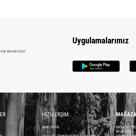
Uygulamalarımız
mize abone olun!
LER
HIZLI ERŞİM
MAĞAZA
ANA SAYFA
BIKE&OUTDO
BEŞİKTAŞ
Adres: Cihan