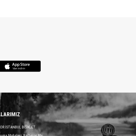
LARIMIZ
OR İSTANBUL BİSİKLET
numa Mahalesi, Barbaros Blv.