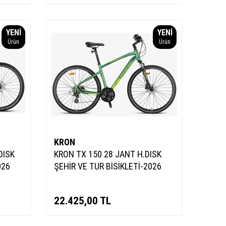
YENI
YENI
Ürün
Ürün
KRON
DISK
KRON TX 150 28 JANT H.DISK
026
ŞEHİR VE TUR BİSİKLETİ-2026
22.425,00
TL