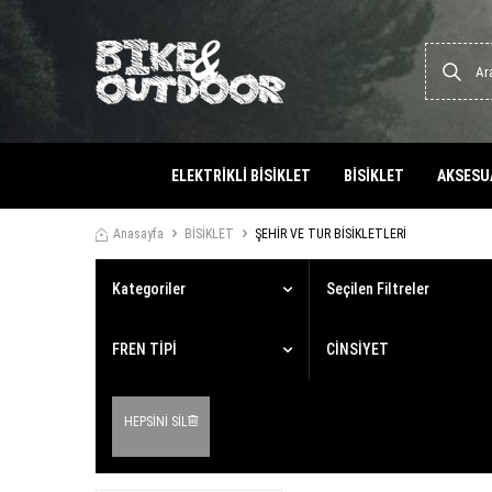
ELEKTRİKLİ BİSİKLET
BİSİKLET
AKSESU
Anasayfa
BİSİKLET
ŞEHİR VE TUR BİSİKLETLERİ
Kategoriler
Seçilen Filtreler
FREN TİPİ
CİNSİYET
HEPSİNİ SİL