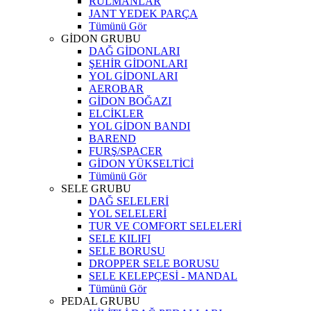
RULMANLAR
JANT YEDEK PARÇA
Tümünü Gör
GİDON GRUBU
DAĞ GİDONLARI
ŞEHİR GİDONLARI
YOL GİDONLARI
AEROBAR
GİDON BOĞAZI
ELCİKLER
YOL GİDON BANDI
BAREND
FURŞ/SPACER
GİDON YÜKSELTİCİ
Tümünü Gör
SELE GRUBU
DAĞ SELELERİ
YOL SELELERİ
TUR VE COMFORT SELELERİ
SELE KILIFI
SELE BORUSU
DROPPER SELE BORUSU
SELE KELEPÇESİ - MANDAL
Tümünü Gör
PEDAL GRUBU