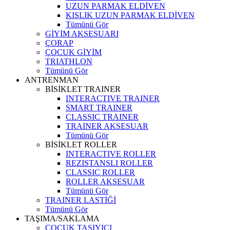
UZUN PARMAK ELDİVEN
KIŞLIK UZUN PARMAK ELDİVEN
Tümünü Gör
GİYİM AKSESUARI
ÇORAP
ÇOCUK GİYİM
TRIATHLON
Tümünü Gör
ANTRENMAN
BİSİKLET TRAINER
INTERACTIVE TRAINER
SMART TRAINER
CLASSIC TRAINER
TRAINER AKSESUAR
Tümünü Gör
BİSİKLET ROLLER
INTERACTIVE ROLLER
REZISTANSLI ROLLER
CLASSIC ROLLER
ROLLER AKSESUAR
Tümünü Gör
TRAINER LASTİĞİ
Tümünü Gör
TAŞIMA/SAKLAMA
ÇOCUK TAŞIYICI