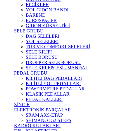
ELCİKLER
YOL GİDON BANDI
BAREND
FURŞ/SPACER
GİDON YÜKSELTİCİ
SELE GRUBU
DAĞ SELELERİ
YOL SELELERİ
TUR VE COMFORT SELELERİ
SELE KILIFI
SELE BORUSU
DROPPER SELE BORUSU
SELE KELEPÇESİ - MANDAL
PEDAL GRUBU
KİLİTLİ DAĞ PEDALLARI
KİLİTLİ YOL PEDALLARI
POWERMETRE PEDALLAR
KLASİK PEDALLAR
PEDAL KALLERİ
ZİNCİR
ELEKTRONİK PARÇALAR
SRAM AXS-ETAP
SHİMANO Di2-STEPS
KADRO KULAKLARI
DIŞ - İÇ LASTİKLER