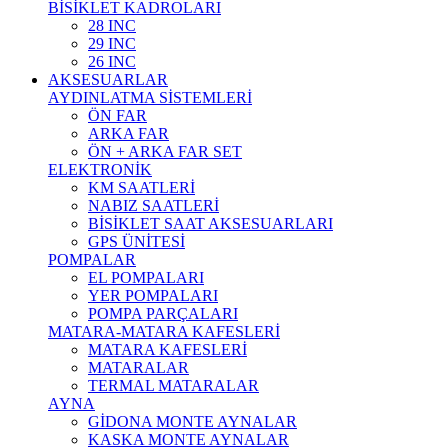
BİSİKLET KADROLARI
28 INC
29 INC
26 INC
AKSESUARLAR
AYDINLATMA SİSTEMLERİ
ÖN FAR
ARKA FAR
ÖN + ARKA FAR SET
ELEKTRONİK
KM SAATLERİ
NABIZ SAATLERİ
BİSİKLET SAAT AKSESUARLARI
GPS ÜNİTESİ
POMPALAR
EL POMPALARI
YER POMPALARI
POMPA PARÇALARI
MATARA-MATARA KAFESLERİ
MATARA KAFESLERİ
MATARALAR
TERMAL MATARALAR
AYNA
GİDONA MONTE AYNALAR
KASKA MONTE AYNALAR