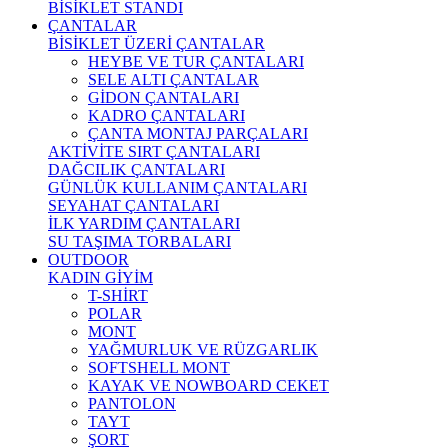
BİSİKLET STANDI
ÇANTALAR
BİSİKLET ÜZERİ ÇANTALAR
HEYBE VE TUR ÇANTALARI
SELE ALTI ÇANTALAR
GİDON ÇANTALARI
KADRO ÇANTALARI
ÇANTA MONTAJ PARÇALARI
AKTİVİTE SIRT ÇANTALARI
DAĞCILIK ÇANTALARI
GÜNLÜK KULLANIM ÇANTALARI
SEYAHAT ÇANTALARI
İLK YARDIM ÇANTALARI
SU TAŞIMA TORBALARI
OUTDOOR
KADIN GİYİM
T-SHİRT
POLAR
MONT
YAĞMURLUK VE RÜZGARLIK
SOFTSHELL MONT
KAYAK VE NOWBOARD CEKET
PANTOLON
TAYT
ŞORT