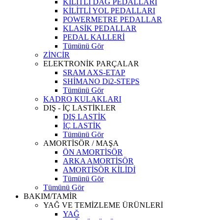
KİLİTLİ DAĞ PEDALLARI
KİLİTLİ YOL PEDALLARI
POWERMETRE PEDALLAR
KLASİK PEDALLAR
PEDAL KALLERİ
Tümünü Gör
ZİNCİR
ELEKTRONİK PARÇALAR
SRAM AXS-ETAP
SHİMANO Di2-STEPS
Tümünü Gör
KADRO KULAKLARI
DIŞ - İÇ LASTİKLER
DIŞ LASTİK
İÇ LASTİK
Tümünü Gör
AMORTİSÖR / MAŞA
ÖN AMORTİSÖR
ARKA AMORTİSÖR
AMORTİSÖR KİLİDİ
Tümünü Gör
Tümünü Gör
BAKIM/TAMİR
YAĞ VE TEMİZLEME ÜRÜNLERİ
YAĞ