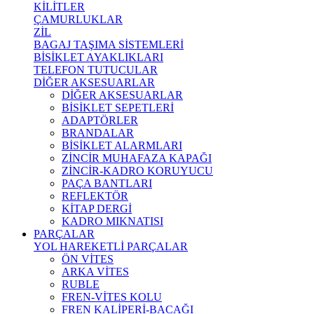
KİLİTLER
ÇAMURLUKLAR
ZİL
BAGAJ TAŞIMA SİSTEMLERİ
BİSİKLET AYAKLIKLARI
TELEFON TUTUCULAR
DİĞER AKSESUARLAR
DİĞER AKSESUARLAR
BİSİKLET SEPETLERİ
ADAPTÖRLER
BRANDALAR
BİSİKLET ALARMLARI
ZİNCİR MUHAFAZA KAPAĞI
ZİNCİR-KADRO KORUYUCU
PAÇA BANTLARI
REFLEKTÖR
KİTAP DERGİ
KADRO MIKNATISI
PARÇALAR
YOL HAREKETLİ PARÇALAR
ÖN VİTES
ARKA VİTES
RUBLE
FREN-VİTES KOLU
FREN KALİPERİ-BACAĞI