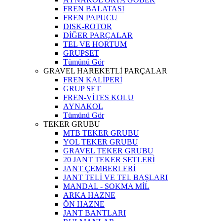
FREN BALATASI
FREN PAPUCU
DISK-ROTOR
DİĞER PARÇALAR
TEL VE HORTUM
GRUPSET
Tümünü Gör
GRAVEL HAREKETLİ PARÇALAR
FREN KALİPERİ
GRUP SET
FREN-VİTES KOLU
AYNAKOL
Tümünü Gör
TEKER GRUBU
MTB TEKER GRUBU
YOL TEKER GRUBU
GRAVEL TEKER GRUBU
20 JANT TEKER SETLERİ
JANT ÇEMBERLERİ
JANT TELİ VE TEL BAŞLARI
MANDAL - SOKMA MİL
ARKA HAZNE
ÖN HAZNE
JANT BANTLARI