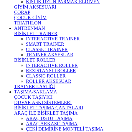
KIŞLIK UZUN PARMAK ELDİVEN
GİYİM AKSESUARI
ÇORAP
ÇOCUK GİYİM
TRIATHLON
ANTRENMAN
BİSİKLET TRAINER
INTERACTIVE TRAINER
SMART TRAINER
CLASSIC TRAINER
TRAINER AKSESUAR
BİSİKLET ROLLER
INTERACTIVE ROLLER
REZISTANSLI ROLLER
CLASSIC ROLLER
ROLLER AKSESUAR
TRAINER LASTİĞİ
TAŞIMA/SAKLAMA
ÇOCUK TAŞIYICI
DUVAR ASKI SİSTEMLERİ
BİSİKLET TAŞIMA ÇANTALARI
ARAÇ İLE BİSİKLET TAŞIMA
ARAÇ ÜSTÜ TAŞIMA
ARAÇ ARKASI TAŞIMA
ÇEKİ DEMİRİNE MONTELİ TAŞIMA