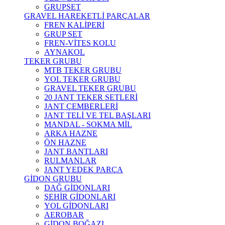
GRUPSET
GRAVEL HAREKETLİ PARÇALAR
FREN KALİPERİ
GRUP SET
FREN-VİTES KOLU
AYNAKOL
TEKER GRUBU
MTB TEKER GRUBU
YOL TEKER GRUBU
GRAVEL TEKER GRUBU
20 JANT TEKER SETLERİ
JANT ÇEMBERLERİ
JANT TELİ VE TEL BAŞLARI
MANDAL - SOKMA MİL
ARKA HAZNE
ÖN HAZNE
JANT BANTLARI
RULMANLAR
JANT YEDEK PARÇA
GİDON GRUBU
DAĞ GİDONLARI
ŞEHİR GİDONLARI
YOL GİDONLARI
AEROBAR
GİDON BOĞAZI