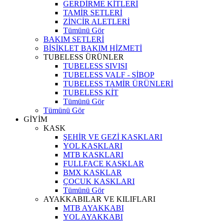
GERDİRME KİTLERİ
TAMİR SETLERİ
ZİNCİR ALETLERİ
Tümünü Gör
BAKIM SETLERİ
BİSİKLET BAKIM HİZMETİ
TUBELESS ÜRÜNLER
TUBELESS SIVISI
TUBELESS VALF - SİBOP
TUBELESS TAMİR ÜRÜNLERİ
TUBELESS KİT
Tümünü Gör
Tümünü Gör
GİYİM
KASK
ŞEHİR VE GEZİ KASKLARI
YOL KASKLARI
MTB KASKLARI
FULLFACE KASKLAR
BMX KASKLAR
ÇOCUK KASKLARI
Tümünü Gör
AYAKKABILAR VE KILIFLARI
MTB AYAKKABI
YOL AYAKKABI