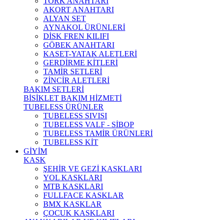
TORK ANAHTARI
AKORT ANAHTARI
ALYAN SET
AYNAKOL ÜRÜNLERİ
DİSK FREN KILIFI
GÖBEK ANAHTARI
KASET-YATAK ALETLERİ
GERDİRME KİTLERİ
TAMİR SETLERİ
ZİNCİR ALETLERİ
BAKIM SETLERİ
BİSİKLET BAKIM HİZMETİ
TUBELESS ÜRÜNLER
TUBELESS SIVISI
TUBELESS VALF - SİBOP
TUBELESS TAMİR ÜRÜNLERİ
TUBELESS KİT
GİYİM
KASK
ŞEHİR VE GEZİ KASKLARI
YOL KASKLARI
MTB KASKLARI
FULLFACE KASKLAR
BMX KASKLAR
ÇOCUK KASKLARI