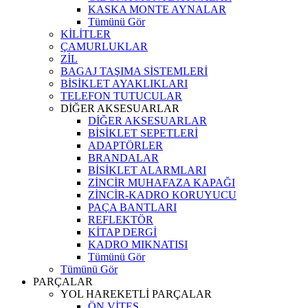
KASKA MONTE AYNALAR
Tümünü Gör
KİLİTLER
ÇAMURLUKLAR
ZİL
BAGAJ TAŞIMA SİSTEMLERİ
BİSİKLET AYAKLIKLARI
TELEFON TUTUCULAR
DİĞER AKSESUARLAR
DİĞER AKSESUARLAR
BİSİKLET SEPETLERİ
ADAPTÖRLER
BRANDALAR
BİSİKLET ALARMLARI
ZİNCİR MUHAFAZA KAPAĞI
ZİNCİR-KADRO KORUYUCU
PAÇA BANTLARI
REFLEKTÖR
KİTAP DERGİ
KADRO MIKNATISI
Tümünü Gör
Tümünü Gör
PARÇALAR
YOL HAREKETLİ PARÇALAR
ÖN VİTES