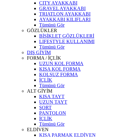
CITY AYAKKABI
GRAVEL AYAKKABI
TRIATLON AYAKKABI
AYAKKABI KILIFLARI
Tümünü Gör
GÖZLÜKLER
BİSİKLET GÖZLÜKLERİ
LIFESTYLE KULLANIMI
Tümünü Gör
DIŞ GİYİM
FORMA / İÇLİK
UZUN KOL FORMA
KISA KOL FORMA
KOLSUZ FORMA
İÇLİK
Tümünü Gör
ALT GİYİM
KISA TAYT
UZUN TAYT
ŞORT
PANTOLON
İÇLİK
Tümünü Gör
ELDİVEN
KISA PARMAK ELDİVEN