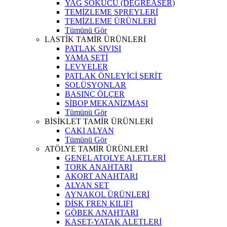
YAĞ SÖKÜCÜ (DEGREASER)
TEMİZLEME SPREYLERİ
TEMİZLEME ÜRÜNLERİ
Tümünü Gör
LASTİK TAMİR ÜRÜNLERİ
PATLAK SIVISI
YAMA SETİ
LEVYELER
PATLAK ÖNLEYİCİ ŞERİT
SOLÜSYONLAR
BASINÇ ÖLÇER
SİBOP MEKANİZMASI
Tümünü Gör
BİSİKLET TAMİR ÜRÜNLERİ
ÇAKI ALYAN
Tümünü Gör
ATÖLYE TAMİR ÜRÜNLERİ
GENEL ATOLYE ALETLERİ
TORK ANAHTARI
AKORT ANAHTARI
ALYAN SET
AYNAKOL ÜRÜNLERİ
DİSK FREN KILIFI
GÖBEK ANAHTARI
KASET-YATAK ALETLERİ