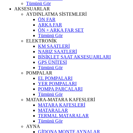
Tümünü Gör
AKSESUARLAR
AYDINLATMA SİSTEMLERİ
ÖN FAR
ARKA FAR
ÖN + ARKA FAR SET
Tümünü Gör
ELEKTRONİK
KM SAATLERİ
NABIZ SAATLERİ
BİSİKLET SAAT AKSESUARLARI
GPS ÜNİTESİ
Tümünü Gör
POMPALAR
EL POMPALARI
YER POMPALARI
POMPA PARÇALARI
Tümünü Gör
MATARA-MATARA KAFESLERİ
MATARA KAFESLERİ
MATARALAR
TERMAL MATARALAR
Tümünü Gör
AYNA
GİDONA MONTE AYNALAR