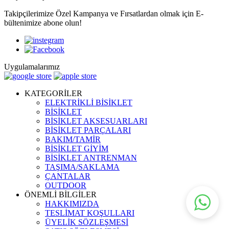
Takipçilerimize Özel Kampanya ve Fırsatlardan olmak için E-
bültenimize abone olun!
Uygulamalarımız
KATEGORİLER
ELEKTRİKLİ BİSİKLET
BİSİKLET
BİSİKLET AKSESUARLARI
BİSİKLET PARÇALARI
BAKIM/TAMİR
BİSİKLET GİYİM
BİSİKLET ANTRENMAN
TAŞIMA/SAKLAMA
ÇANTALAR
OUTDOOR
ÖNEMLİ BİLGİLER
HAKKIMIZDA
TESLİMAT KOŞULLARI
ÜYELİK SÖZLEŞMESİ