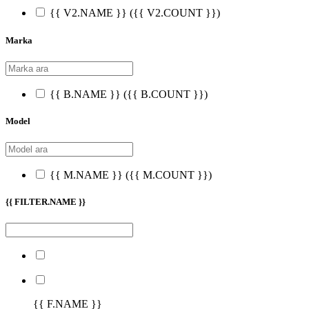
{{ V2.NAME }}
({{ V2.COUNT }})
Marka
{{ B.NAME }}
({{ B.COUNT }})
Model
{{ M.NAME }}
({{ M.COUNT }})
{{ FILTER.NAME }}
{{ F.NAME }}