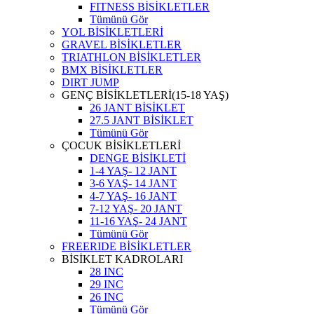
FITNESS BİSİKLETLER
Tümünü Gör
YOL BİSİKLETLERİ
GRAVEL BİSİKLETLER
TRIATHLON BİSİKLETLER
BMX BİSİKLETLER
DIRT JUMP
GENÇ BİSİKLETLERİ(15-18 YAŞ)
26 JANT BİSİKLET
27.5 JANT BİSİKLET
Tümünü Gör
ÇOCUK BİSİKLETLERİ
DENGE BİSİKLETİ
1-4 YAŞ- 12 JANT
3-6 YAŞ- 14 JANT
4-7 YAŞ- 16 JANT
7-12 YAŞ- 20 JANT
11-16 YAŞ- 24 JANT
Tümünü Gör
FREERIDE BİSİKLETLER
BİSİKLET KADROLARI
28 INC
29 INC
26 INC
Tümünü Gör