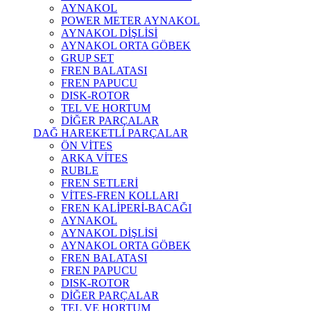
AYNAKOL
POWER METER AYNAKOL
AYNAKOL DİŞLİSİ
AYNAKOL ORTA GÖBEK
GRUP SET
FREN BALATASI
FREN PAPUCU
DISK-ROTOR
TEL VE HORTUM
DİĞER PARÇALAR
DAĞ HAREKETLİ PARÇALAR
ÖN VİTES
ARKA VİTES
RUBLE
FREN SETLERİ
VİTES-FREN KOLLARI
FREN KALİPERİ-BACAĞI
AYNAKOL
AYNAKOL DİŞLİSİ
AYNAKOL ORTA GÖBEK
FREN BALATASI
FREN PAPUCU
DISK-ROTOR
DİĞER PARÇALAR
TEL VE HORTUM