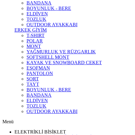
BANDANA
BOYUNLUK - BERE
ELDİVEN
TOZLUK
OUTDOOR AYAKKABI
ERKEK GİYİM
T-SHIRT
POLAR
MONT
YAĞMURLUK VE RÜZGARLIK
SOFTSHELL MONT
KAYAK VE SNOWBOARD CEKET
EŞOFMAN
PANTOLON
ŞORT
TAYT
BOYUNLUK - BERE
BANDANA
ELDİVEN
TOZLUK
OUTDOOR AYAKKABI
Menü
ELEKTRİKLİ BİSİKLET