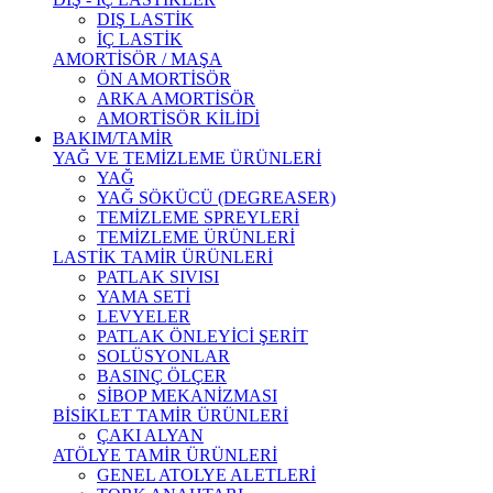
DIŞ LASTİK
İÇ LASTİK
AMORTİSÖR / MAŞA
ÖN AMORTİSÖR
ARKA AMORTİSÖR
AMORTİSÖR KİLİDİ
BAKIM/TAMİR
YAĞ VE TEMİZLEME ÜRÜNLERİ
YAĞ
YAĞ SÖKÜCÜ (DEGREASER)
TEMİZLEME SPREYLERİ
TEMİZLEME ÜRÜNLERİ
LASTİK TAMİR ÜRÜNLERİ
PATLAK SIVISI
YAMA SETİ
LEVYELER
PATLAK ÖNLEYİCİ ŞERİT
SOLÜSYONLAR
BASINÇ ÖLÇER
SİBOP MEKANİZMASI
BİSİKLET TAMİR ÜRÜNLERİ
ÇAKI ALYAN
ATÖLYE TAMİR ÜRÜNLERİ
GENEL ATOLYE ALETLERİ