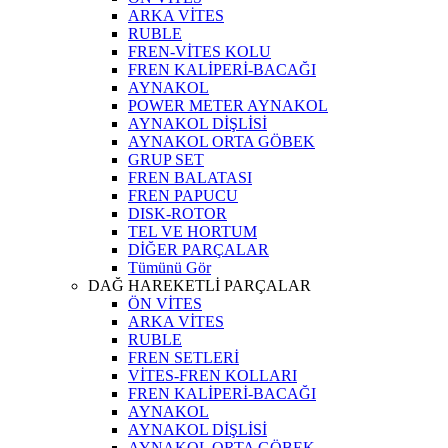
ARKA VİTES
RUBLE
FREN-VİTES KOLU
FREN KALİPERİ-BACAĞI
AYNAKOL
POWER METER AYNAKOL
AYNAKOL DİŞLİSİ
AYNAKOL ORTA GÖBEK
GRUP SET
FREN BALATASI
FREN PAPUCU
DISK-ROTOR
TEL VE HORTUM
DİĞER PARÇALAR
Tümünü Gör
DAĞ HAREKETLİ PARÇALAR
ÖN VİTES
ARKA VİTES
RUBLE
FREN SETLERİ
VİTES-FREN KOLLARI
FREN KALİPERİ-BACAĞI
AYNAKOL
AYNAKOL DİŞLİSİ
AYNAKOL ORTA GÖBEK