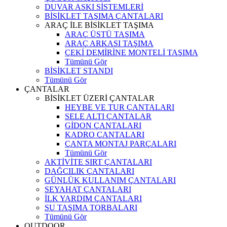
DUVAR ASKI SİSTEMLERİ
BİSİKLET TAŞIMA ÇANTALARI
ARAÇ İLE BİSİKLET TAŞIMA
ARAÇ ÜSTÜ TAŞIMA
ARAÇ ARKASI TAŞIMA
ÇEKİ DEMİRİNE MONTELİ TAŞIMA
Tümünü Gör
BİSİKLET STANDI
Tümünü Gör
ÇANTALAR
BİSİKLET ÜZERİ ÇANTALAR
HEYBE VE TUR ÇANTALARI
SELE ALTI ÇANTALAR
GİDON ÇANTALARI
KADRO ÇANTALARI
ÇANTA MONTAJ PARÇALARI
Tümünü Gör
AKTİVİTE SIRT ÇANTALARI
DAĞCILIK ÇANTALARI
GÜNLÜK KULLANIM ÇANTALARI
SEYAHAT ÇANTALARI
İLK YARDIM ÇANTALARI
SU TAŞIMA TORBALARI
Tümünü Gör
OUTDOOR