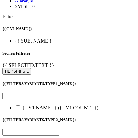
Anasayfa
SM-SH10
Filtre
{{ CAT. NAME }}
{{ SUB. NAME }}
Seçilen Filtreler
{{ SELECTED.TEXT }}
HEPSİNİ SİL
{{ FILTERS.VARIANTS.TYPE1_NAME }}
{{ V1.NAME }}
({{ V1.COUNT }})
{{ FILTERS.VARIANTS.TYPE2_NAME }}