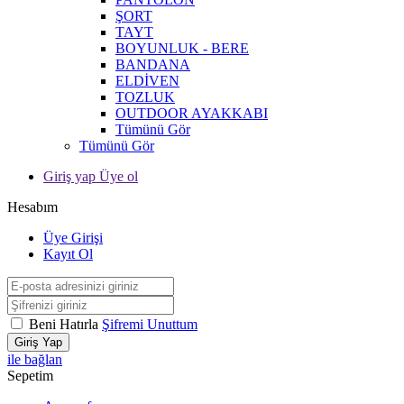
ŞORT
TAYT
BOYUNLUK - BERE
BANDANA
ELDİVEN
TOZLUK
OUTDOOR AYAKKABI
Tümünü Gör
Tümünü Gör
Giriş yap Üye ol
Hesabım
Üye Girişi
Kayıt Ol
Beni Hatırla
Şifremi Unuttum
Giriş Yap
ile bağlan
Sepetim