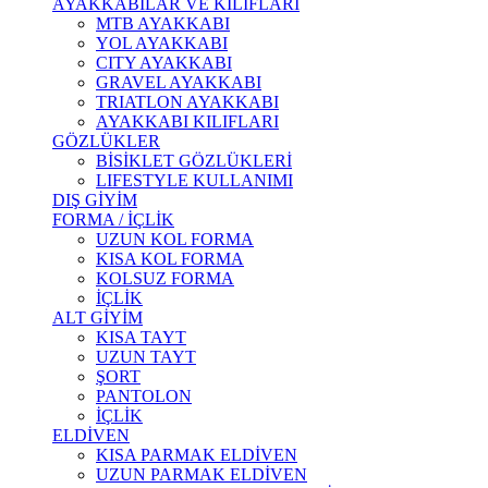
AYAKKABILAR VE KILIFLARI
MTB AYAKKABI
YOL AYAKKABI
CITY AYAKKABI
GRAVEL AYAKKABI
TRIATLON AYAKKABI
AYAKKABI KILIFLARI
GÖZLÜKLER
BİSİKLET GÖZLÜKLERİ
LIFESTYLE KULLANIMI
DIŞ GİYİM
FORMA / İÇLİK
UZUN KOL FORMA
KISA KOL FORMA
KOLSUZ FORMA
İÇLİK
ALT GİYİM
KISA TAYT
UZUN TAYT
ŞORT
PANTOLON
İÇLİK
ELDİVEN
KISA PARMAK ELDİVEN
UZUN PARMAK ELDİVEN