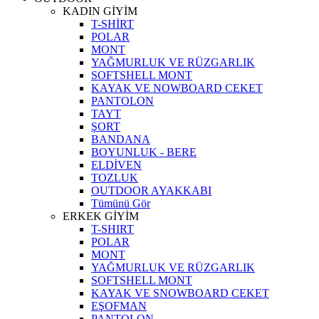
KADIN GİYİM
T-SHİRT
POLAR
MONT
YAĞMURLUK VE RÜZGARLIK
SOFTSHELL MONT
KAYAK VE NOWBOARD CEKET
PANTOLON
TAYT
ŞORT
BANDANA
BOYUNLUK - BERE
ELDİVEN
TOZLUK
OUTDOOR AYAKKABI
Tümünü Gör
ERKEK GİYİM
T-SHIRT
POLAR
MONT
YAĞMURLUK VE RÜZGARLIK
SOFTSHELL MONT
KAYAK VE SNOWBOARD CEKET
EŞOFMAN
PANTOLON