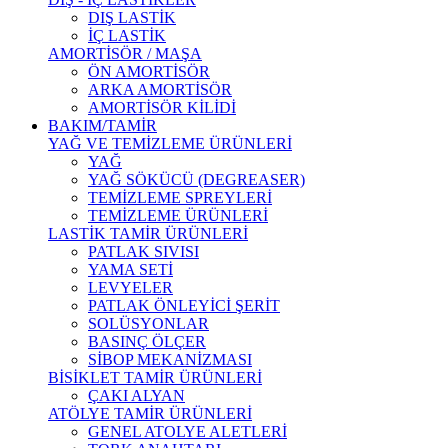
DIŞ LASTİK
İÇ LASTİK
AMORTİSÖR / MAŞA
ÖN AMORTİSÖR
ARKA AMORTİSÖR
AMORTİSÖR KİLİDİ
BAKIM/TAMİR
YAĞ VE TEMİZLEME ÜRÜNLERİ
YAĞ
YAĞ SÖKÜCÜ (DEGREASER)
TEMİZLEME SPREYLERİ
TEMİZLEME ÜRÜNLERİ
LASTİK TAMİR ÜRÜNLERİ
PATLAK SIVISI
YAMA SETİ
LEVYELER
PATLAK ÖNLEYİCİ ŞERİT
SOLÜSYONLAR
BASINÇ ÖLÇER
SİBOP MEKANİZMASI
BİSİKLET TAMİR ÜRÜNLERİ
ÇAKI ALYAN
ATÖLYE TAMİR ÜRÜNLERİ
GENEL ATOLYE ALETLERİ