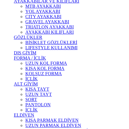
AYAKKABILAR VE KILIFLARI
MTB AYAKKABI
YOL AYAKKABI
CITY AYAKKABI
GRAVEL AYAKKABI
TRIATLON AYAKKABI
AYAKKABI KILIFLARI
GÖZLÜKLER
BİSİKLET GÖZLÜKLERİ
LIFESTYLE KULLANIMI
DIŞ GİYİM
FORMA / İÇLİK
UZUN KOL FORMA
KISA KOL FORMA
KOLSUZ FORMA
İÇLİK
ALT GİYİM
KISA TAYT
UZUN TAYT
ŞORT
PANTOLON
İÇLİK
ELDİVEN
KISA PARMAK ELDİVEN
UZUN PARMAK ELDİVEN