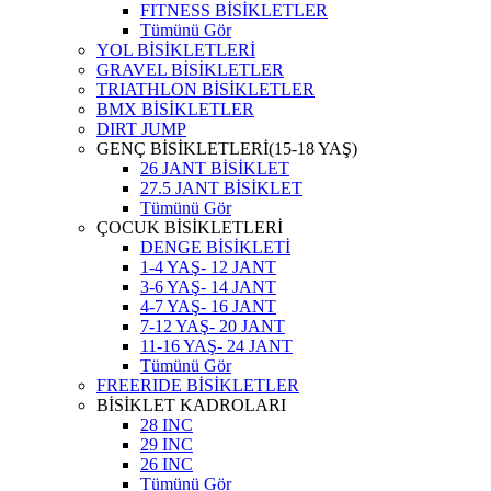
FITNESS BİSİKLETLER
Tümünü Gör
YOL BİSİKLETLERİ
GRAVEL BİSİKLETLER
TRIATHLON BİSİKLETLER
BMX BİSİKLETLER
DIRT JUMP
GENÇ BİSİKLETLERİ(15-18 YAŞ)
26 JANT BİSİKLET
27.5 JANT BİSİKLET
Tümünü Gör
ÇOCUK BİSİKLETLERİ
DENGE BİSİKLETİ
1-4 YAŞ- 12 JANT
3-6 YAŞ- 14 JANT
4-7 YAŞ- 16 JANT
7-12 YAŞ- 20 JANT
11-16 YAŞ- 24 JANT
Tümünü Gör
FREERIDE BİSİKLETLER
BİSİKLET KADROLARI
28 INC
29 INC
26 INC
Tümünü Gör