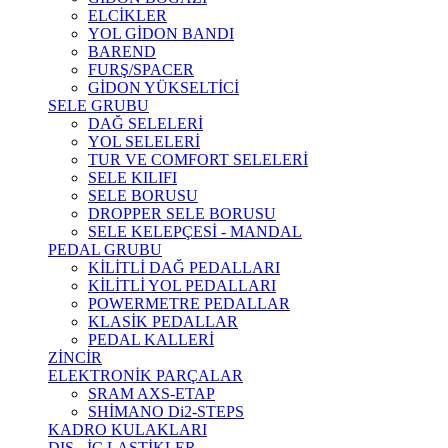
ELCİKLER
YOL GİDON BANDI
BAREND
FURŞ/SPACER
GİDON YÜKSELTİCİ
SELE GRUBU
DAĞ SELELERİ
YOL SELELERİ
TUR VE COMFORT SELELERİ
SELE KILIFI
SELE BORUSU
DROPPER SELE BORUSU
SELE KELEPÇESİ - MANDAL
PEDAL GRUBU
KİLİTLİ DAĞ PEDALLARI
KİLİTLİ YOL PEDALLARI
POWERMETRE PEDALLAR
KLASİK PEDALLAR
PEDAL KALLERİ
ZİNCİR
ELEKTRONİK PARÇALAR
SRAM AXS-ETAP
SHİMANO Di2-STEPS
KADRO KULAKLARI
DIŞ - İÇ LASTİKLER