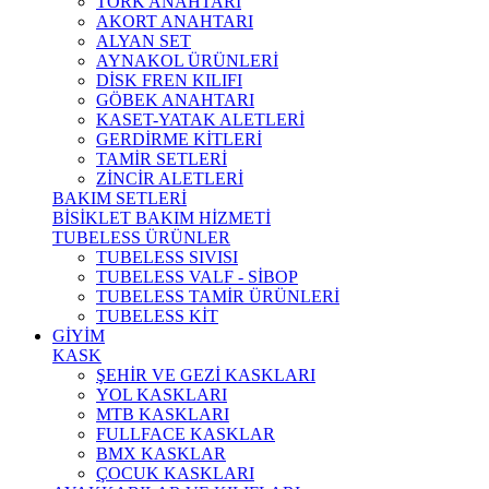
TORK ANAHTARI
AKORT ANAHTARI
ALYAN SET
AYNAKOL ÜRÜNLERİ
DİSK FREN KILIFI
GÖBEK ANAHTARI
KASET-YATAK ALETLERİ
GERDİRME KİTLERİ
TAMİR SETLERİ
ZİNCİR ALETLERİ
BAKIM SETLERİ
BİSİKLET BAKIM HİZMETİ
TUBELESS ÜRÜNLER
TUBELESS SIVISI
TUBELESS VALF - SİBOP
TUBELESS TAMİR ÜRÜNLERİ
TUBELESS KİT
GİYİM
KASK
ŞEHİR VE GEZİ KASKLARI
YOL KASKLARI
MTB KASKLARI
FULLFACE KASKLAR
BMX KASKLAR
ÇOCUK KASKLARI