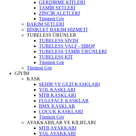
GERDİRME KİTLERİ
TAMİR SETLERİ
ZİNCİR ALETLERİ
Tümünü Gör
BAKIM SETLERİ
BİSİKLET BAKIM HİZMETİ
TUBELESS ÜRÜNLER
TUBELESS SIVISI
TUBELESS VALF - SİBOP
TUBELESS TAMİR ÜRÜNLERİ
TUBELESS KİT
Tümünü Gör
Tümünü Gör
GİYİM
KASK
ŞEHİR VE GEZİ KASKLARI
YOL KASKLARI
MTB KASKLARI
FULLFACE KASKLAR
BMX KASKLAR
ÇOCUK KASKLARI
Tümünü Gör
AYAKKABILAR VE KILIFLARI
MTB AYAKKABI
YOL AYAKKABI