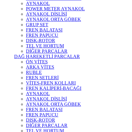
AYNAKOL
POWER METER AYNAKOL
AYNAKOL DİŞLİSİ
AYNAKOL ORTA GÖBEK
GRUP SET
FREN BALATASI
FREN PAPUCU
DISK-ROTOR
TEL VE HORTUM
DİĞER PARÇALAR
DAĞ HAREKETLİ PARÇALAR
ÖN VİTES
ARKA VİTES
RUBLE
FREN SETLERİ
VİTES-FREN KOLLARI
FREN KALİPERİ-BACAĞI
AYNAKOL
AYNAKOL DİŞLİSİ
AYNAKOL ORTA GÖBEK
FREN BALATASI
FREN PAPUCU
DISK-ROTOR
DİĞER PARÇALAR
TEL VE HORTUM