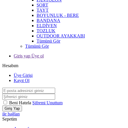
ŞORT
TAYT
BOYUNLUK - BERE
BANDANA
ELDİVEN
TOZLUK
OUTDOOR AYAKKABI
Tümünü Gör
Tümünü Gör
Giriş yap Üye ol
Hesabım
Üye Girişi
Kayıt Ol
Beni Hatırla
Şifremi Unuttum
Giriş Yap
ile bağlan
Sepetim