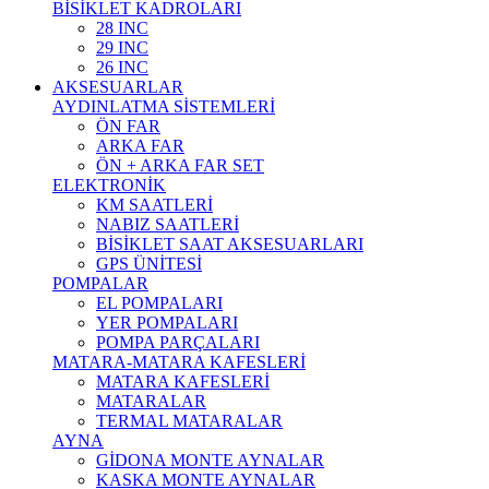
BİSİKLET KADROLARI
28 INC
29 INC
26 INC
AKSESUARLAR
AYDINLATMA SİSTEMLERİ
ÖN FAR
ARKA FAR
ÖN + ARKA FAR SET
ELEKTRONİK
KM SAATLERİ
NABIZ SAATLERİ
BİSİKLET SAAT AKSESUARLARI
GPS ÜNİTESİ
POMPALAR
EL POMPALARI
YER POMPALARI
POMPA PARÇALARI
MATARA-MATARA KAFESLERİ
MATARA KAFESLERİ
MATARALAR
TERMAL MATARALAR
AYNA
GİDONA MONTE AYNALAR
KASKA MONTE AYNALAR