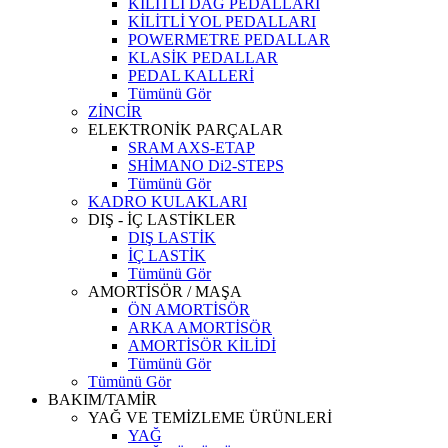
KİLİTLİ DAĞ PEDALLARI
KİLİTLİ YOL PEDALLARI
POWERMETRE PEDALLAR
KLASİK PEDALLAR
PEDAL KALLERİ
Tümünü Gör
ZİNCİR
ELEKTRONİK PARÇALAR
SRAM AXS-ETAP
SHİMANO Di2-STEPS
Tümünü Gör
KADRO KULAKLARI
DIŞ - İÇ LASTİKLER
DIŞ LASTİK
İÇ LASTİK
Tümünü Gör
AMORTİSÖR / MAŞA
ÖN AMORTİSÖR
ARKA AMORTİSÖR
AMORTİSÖR KİLİDİ
Tümünü Gör
Tümünü Gör
BAKIM/TAMİR
YAĞ VE TEMİZLEME ÜRÜNLERİ
YAĞ