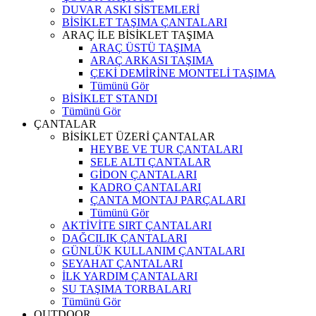
DUVAR ASKI SİSTEMLERİ
BİSİKLET TAŞIMA ÇANTALARI
ARAÇ İLE BİSİKLET TAŞIMA
ARAÇ ÜSTÜ TAŞIMA
ARAÇ ARKASI TAŞIMA
ÇEKİ DEMİRİNE MONTELİ TAŞIMA
Tümünü Gör
BİSİKLET STANDI
Tümünü Gör
ÇANTALAR
BİSİKLET ÜZERİ ÇANTALAR
HEYBE VE TUR ÇANTALARI
SELE ALTI ÇANTALAR
GİDON ÇANTALARI
KADRO ÇANTALARI
ÇANTA MONTAJ PARÇALARI
Tümünü Gör
AKTİVİTE SIRT ÇANTALARI
DAĞCILIK ÇANTALARI
GÜNLÜK KULLANIM ÇANTALARI
SEYAHAT ÇANTALARI
İLK YARDIM ÇANTALARI
SU TAŞIMA TORBALARI
Tümünü Gör
OUTDOOR