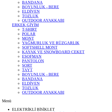
BANDANA
BOYUNLUK - BERE
ELDİVEN
TOZLUK
OUTDOOR AYAKKABI
ERKEK GİYİM
T-SHIRT
POLAR
MONT
YAĞMURLUK VE RÜZGARLIK
SOFTSHELL MONT
KAYAK VE SNOWBOARD CEKET
EŞOFMAN
PANTOLON
ŞORT
TAYT
BOYUNLUK - BERE
BANDANA
ELDİVEN
TOZLUK
OUTDOOR AYAKKABI
Menü
ELEKTRİKLİ BİSİKLET