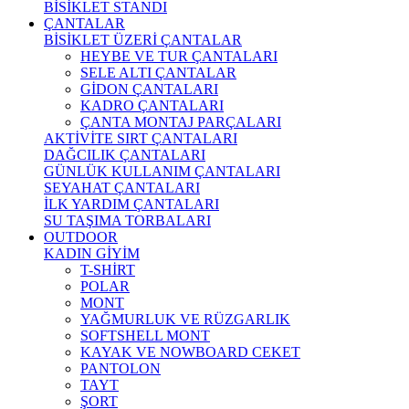
BİSİKLET STANDI
ÇANTALAR
BİSİKLET ÜZERİ ÇANTALAR
HEYBE VE TUR ÇANTALARI
SELE ALTI ÇANTALAR
GİDON ÇANTALARI
KADRO ÇANTALARI
ÇANTA MONTAJ PARÇALARI
AKTİVİTE SIRT ÇANTALARI
DAĞCILIK ÇANTALARI
GÜNLÜK KULLANIM ÇANTALARI
SEYAHAT ÇANTALARI
İLK YARDIM ÇANTALARI
SU TAŞIMA TORBALARI
OUTDOOR
KADIN GİYİM
T-SHİRT
POLAR
MONT
YAĞMURLUK VE RÜZGARLIK
SOFTSHELL MONT
KAYAK VE NOWBOARD CEKET
PANTOLON
TAYT
ŞORT