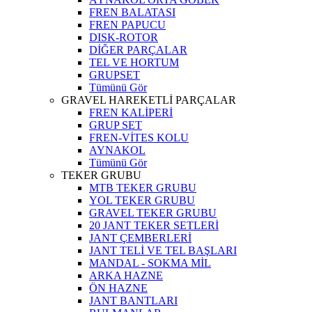
FREN BALATASI
FREN PAPUCU
DISK-ROTOR
DİĞER PARÇALAR
TEL VE HORTUM
GRUPSET
Tümünü Gör
GRAVEL HAREKETLİ PARÇALAR
FREN KALİPERİ
GRUP SET
FREN-VİTES KOLU
AYNAKOL
Tümünü Gör
TEKER GRUBU
MTB TEKER GRUBU
YOL TEKER GRUBU
GRAVEL TEKER GRUBU
20 JANT TEKER SETLERİ
JANT ÇEMBERLERİ
JANT TELİ VE TEL BAŞLARI
MANDAL - SOKMA MİL
ARKA HAZNE
ÖN HAZNE
JANT BANTLARI