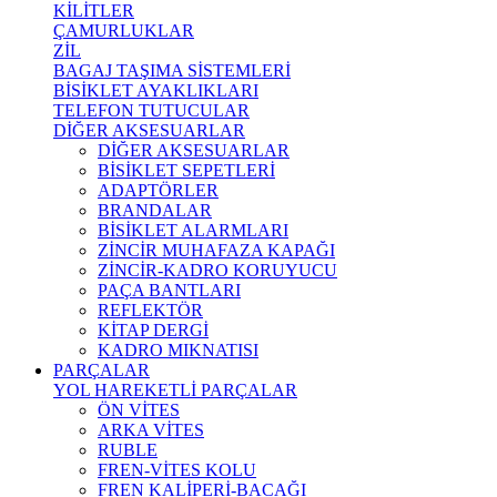
KİLİTLER
ÇAMURLUKLAR
ZİL
BAGAJ TAŞIMA SİSTEMLERİ
BİSİKLET AYAKLIKLARI
TELEFON TUTUCULAR
DİĞER AKSESUARLAR
DİĞER AKSESUARLAR
BİSİKLET SEPETLERİ
ADAPTÖRLER
BRANDALAR
BİSİKLET ALARMLARI
ZİNCİR MUHAFAZA KAPAĞI
ZİNCİR-KADRO KORUYUCU
PAÇA BANTLARI
REFLEKTÖR
KİTAP DERGİ
KADRO MIKNATISI
PARÇALAR
YOL HAREKETLİ PARÇALAR
ÖN VİTES
ARKA VİTES
RUBLE
FREN-VİTES KOLU
FREN KALİPERİ-BACAĞI