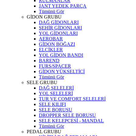
RULMANLAR
JANT YEDEK PARÇA
Tümünü Gör
GİDON GRUBU
DAĞ GİDONLARI
ŞEHİR GİDONLARI
YOL GİDONLARI
AEROBAR
GİDON BOĞAZI
ELCİKLER
YOL GİDON BANDI
BAREND
FURŞ/SPACER
GİDON YÜKSELTİCİ
Tümünü Gör
SELE GRUBU
DAĞ SELELERİ
YOL SELELERİ
TUR VE COMFORT SELELERİ
SELE KILIFI
SELE BORUSU
DROPPER SELE BORUSU
SELE KELEPÇESİ - MANDAL
Tümünü Gör
PEDAL GRUBU