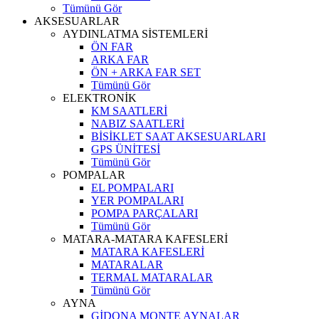
Tümünü Gör
AKSESUARLAR
AYDINLATMA SİSTEMLERİ
ÖN FAR
ARKA FAR
ÖN + ARKA FAR SET
Tümünü Gör
ELEKTRONİK
KM SAATLERİ
NABIZ SAATLERİ
BİSİKLET SAAT AKSESUARLARI
GPS ÜNİTESİ
Tümünü Gör
POMPALAR
EL POMPALARI
YER POMPALARI
POMPA PARÇALARI
Tümünü Gör
MATARA-MATARA KAFESLERİ
MATARA KAFESLERİ
MATARALAR
TERMAL MATARALAR
Tümünü Gör
AYNA
GİDONA MONTE AYNALAR