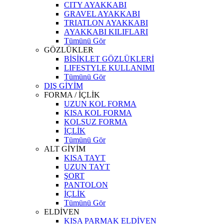
CITY AYAKKABI
GRAVEL AYAKKABI
TRIATLON AYAKKABI
AYAKKABI KILIFLARI
Tümünü Gör
GÖZLÜKLER
BİSİKLET GÖZLÜKLERİ
LIFESTYLE KULLANIMI
Tümünü Gör
DIŞ GİYİM
FORMA / İÇLİK
UZUN KOL FORMA
KISA KOL FORMA
KOLSUZ FORMA
İÇLİK
Tümünü Gör
ALT GİYİM
KISA TAYT
UZUN TAYT
ŞORT
PANTOLON
İÇLİK
Tümünü Gör
ELDİVEN
KISA PARMAK ELDİVEN