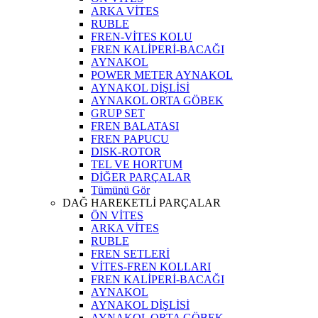
ARKA VİTES
RUBLE
FREN-VİTES KOLU
FREN KALİPERİ-BACAĞI
AYNAKOL
POWER METER AYNAKOL
AYNAKOL DİŞLİSİ
AYNAKOL ORTA GÖBEK
GRUP SET
FREN BALATASI
FREN PAPUCU
DISK-ROTOR
TEL VE HORTUM
DİĞER PARÇALAR
Tümünü Gör
DAĞ HAREKETLİ PARÇALAR
ÖN VİTES
ARKA VİTES
RUBLE
FREN SETLERİ
VİTES-FREN KOLLARI
FREN KALİPERİ-BACAĞI
AYNAKOL
AYNAKOL DİŞLİSİ
AYNAKOL ORTA GÖBEK