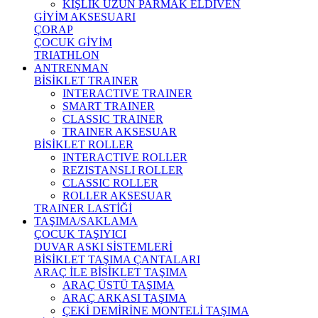
KIŞLIK UZUN PARMAK ELDİVEN
GİYİM AKSESUARI
ÇORAP
ÇOCUK GİYİM
TRIATHLON
ANTRENMAN
BİSİKLET TRAINER
INTERACTIVE TRAINER
SMART TRAINER
CLASSIC TRAINER
TRAINER AKSESUAR
BİSİKLET ROLLER
INTERACTIVE ROLLER
REZISTANSLI ROLLER
CLASSIC ROLLER
ROLLER AKSESUAR
TRAINER LASTİĞİ
TAŞIMA/SAKLAMA
ÇOCUK TAŞIYICI
DUVAR ASKI SİSTEMLERİ
BİSİKLET TAŞIMA ÇANTALARI
ARAÇ İLE BİSİKLET TAŞIMA
ARAÇ ÜSTÜ TAŞIMA
ARAÇ ARKASI TAŞIMA
ÇEKİ DEMİRİNE MONTELİ TAŞIMA