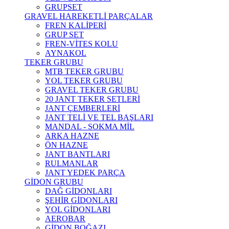
GRUPSET
GRAVEL HAREKETLİ PARÇALAR
FREN KALİPERİ
GRUP SET
FREN-VİTES KOLU
AYNAKOL
TEKER GRUBU
MTB TEKER GRUBU
YOL TEKER GRUBU
GRAVEL TEKER GRUBU
20 JANT TEKER SETLERİ
JANT ÇEMBERLERİ
JANT TELİ VE TEL BAŞLARI
MANDAL - SOKMA MİL
ARKA HAZNE
ÖN HAZNE
JANT BANTLARI
RULMANLAR
JANT YEDEK PARÇA
GİDON GRUBU
DAĞ GİDONLARI
ŞEHİR GİDONLARI
YOL GİDONLARI
AEROBAR
GİDON BOĞAZI