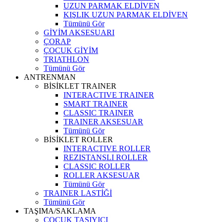
UZUN PARMAK ELDİVEN
KIŞLIK UZUN PARMAK ELDİVEN
Tümünü Gör
GİYİM AKSESUARI
ÇORAP
ÇOCUK GİYİM
TRIATHLON
Tümünü Gör
ANTRENMAN
BİSİKLET TRAINER
INTERACTIVE TRAINER
SMART TRAINER
CLASSIC TRAINER
TRAINER AKSESUAR
Tümünü Gör
BİSİKLET ROLLER
INTERACTIVE ROLLER
REZISTANSLI ROLLER
CLASSIC ROLLER
ROLLER AKSESUAR
Tümünü Gör
TRAINER LASTİĞİ
Tümünü Gör
TAŞIMA/SAKLAMA
ÇOCUK TAŞIYICI