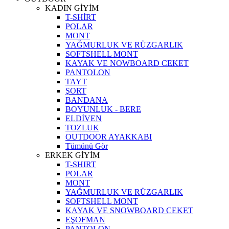
KADIN GİYİM
T-SHİRT
POLAR
MONT
YAĞMURLUK VE RÜZGARLIK
SOFTSHELL MONT
KAYAK VE NOWBOARD CEKET
PANTOLON
TAYT
ŞORT
BANDANA
BOYUNLUK - BERE
ELDİVEN
TOZLUK
OUTDOOR AYAKKABI
Tümünü Gör
ERKEK GİYİM
T-SHIRT
POLAR
MONT
YAĞMURLUK VE RÜZGARLIK
SOFTSHELL MONT
KAYAK VE SNOWBOARD CEKET
EŞOFMAN
PANTOLON