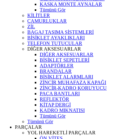
KASKA MONTE AYNALAR
Tümünü Gör
KİLİTLER
ÇAMURLUKLAR
ZİL
BAGAJ TAŞIMA SİSTEMLERİ
BİSİKLET AYAKLIKLARI
TELEFON TUTUCULAR
DİĞER AKSESUARLAR
DİĞER AKSESUARLAR
BİSİKLET SEPETLERİ
ADAPTÖRLER
BRANDALAR
BİSİKLET ALARMLARI
ZİNCİR MUHAFAZA KAPAĞI
ZİNCİR-KADRO KORUYUCU
PAÇA BANTLARI
REFLEKTÖR
KİTAP DERGİ
KADRO MIKNATISI
Tümünü Gör
Tümünü Gör
PARÇALAR
YOL HAREKETLİ PARÇALAR
ÖN VİTES