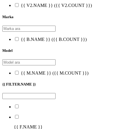
{{ V2.NAME }}
({{ V2.COUNT }})
Marka
{{ B.NAME }}
({{ B.COUNT }})
Model
{{ M.NAME }}
({{ M.COUNT }})
{{ FILTER.NAME }}
{{ F.NAME }}