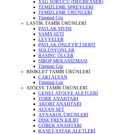
YAĞ SÖKÜCÜ (DEGREASER)
TEMİZLEME SPREYLERİ
TEMİZLEME ÜRÜNLERİ
Tümünü Gör
LASTİK TAMİR ÜRÜNLERİ
PATLAK SIVISI
YAMA SETİ
LEVYELER
PATLAK ÖNLEYİCİ ŞERİT
SOLÜSYONLAR
BASINÇ ÖLÇER
SİBOP MEKANİZMASI
Tümünü Gör
BİSİKLET TAMİR ÜRÜNLERİ
ÇAKI ALYAN
Tümünü Gör
ATÖLYE TAMİR ÜRÜNLERİ
GENEL ATOLYE ALETLERİ
TORK ANAHTARI
AKORT ANAHTARI
ALYAN SET
AYNAKOL ÜRÜNLERİ
DİSK FREN KILIFI
GÖBEK ANAHTARI
KASET-YATAK ALETLERİ