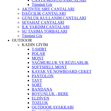
ÇANTA MONTAJ PARÇALARI
Tümünü Gör
AKTİVİTE SIRT ÇANTALARI
DAĞCILIK ÇANTALARI
GÜNLÜK KULLANIM ÇANTALARI
SEYAHAT ÇANTALARI
İLK YARDIM ÇANTALARI
SU TAŞIMA TORBALARI
Tümünü Gör
OUTDOOR
KADIN GİYİM
T-SHİRT
POLAR
MONT
YAĞMURLUK VE RÜZGARLIK
SOFTSHELL MONT
KAYAK VE NOWBOARD CEKET
PANTOLON
TAYT
ŞORT
BANDANA
BOYUNLUK - BERE
ELDİVEN
TOZLUK
OUTDOOR AYAKKABI