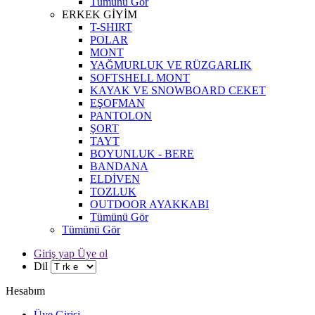
Tümünü Gör
ERKEK GİYİM
T-SHIRT
POLAR
MONT
YAĞMURLUK VE RÜZGARLIK
SOFTSHELL MONT
KAYAK VE SNOWBOARD CEKET
EŞOFMAN
PANTOLON
ŞORT
TAYT
BOYUNLUK - BERE
BANDANA
ELDİVEN
TOZLUK
OUTDOOR AYAKKABI
Tümünü Gör
Tümünü Gör
Giriş yap Üye ol
Dil
Hesabım
Üye Girişi