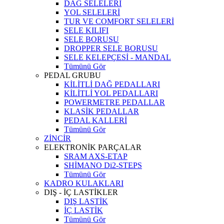
DAĞ SELELERİ
YOL SELELERİ
TUR VE COMFORT SELELERİ
SELE KILIFI
SELE BORUSU
DROPPER SELE BORUSU
SELE KELEPÇESİ - MANDAL
Tümünü Gör
PEDAL GRUBU
KİLİTLİ DAĞ PEDALLARI
KİLİTLİ YOL PEDALLARI
POWERMETRE PEDALLAR
KLASİK PEDALLAR
PEDAL KALLERİ
Tümünü Gör
ZİNCİR
ELEKTRONİK PARÇALAR
SRAM AXS-ETAP
SHİMANO Di2-STEPS
Tümünü Gör
KADRO KULAKLARI
DIŞ - İÇ LASTİKLER
DIŞ LASTİK
İÇ LASTİK
Tümünü Gör