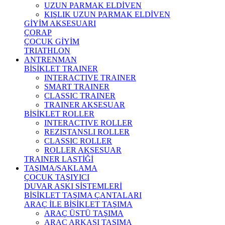
UZUN PARMAK ELDİVEN
KIŞLIK UZUN PARMAK ELDİVEN
GİYİM AKSESUARI
ÇORAP
ÇOCUK GİYİM
TRIATHLON
ANTRENMAN
BİSİKLET TRAINER
INTERACTIVE TRAINER
SMART TRAINER
CLASSIC TRAINER
TRAINER AKSESUAR
BİSİKLET ROLLER
INTERACTIVE ROLLER
REZISTANSLI ROLLER
CLASSIC ROLLER
ROLLER AKSESUAR
TRAINER LASTİĞİ
TAŞIMA/SAKLAMA
ÇOCUK TAŞIYICI
DUVAR ASKI SİSTEMLERİ
BİSİKLET TAŞIMA ÇANTALARI
ARAÇ İLE BİSİKLET TAŞIMA
ARAÇ ÜSTÜ TAŞIMA
ARAÇ ARKASI TAŞIMA