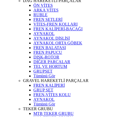
DAĞ HAREKETLİ PARÇALAR
ÖN VİTES
ARKA VİTES
RUBLE
FREN SETLERİ
VİTES-FREN KOLLARI
FREN KALİPERİ-BACAĞI
AYNAKOL
AYNAKOL DİŞLİSİ
AYNAKOL ORTA GÖBEK
FREN BALATASI
FREN PAPUCU
DISK-ROTOR
DİĞER PARÇALAR
TEL VE HORTUM
GRUPSET
Tümünü Gör
GRAVEL HAREKETLİ PARÇALAR
FREN KALİPERİ
GRUP SET
FREN-VİTES KOLU
AYNAKOL
Tümünü Gör
TEKER GRUBU
MTB TEKER GRUBU