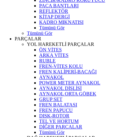
ZİNCİR-KADRO KORUYUCU
PAÇA BANTLARI
REFLEKTÖR
KİTAP DERGİ
KADRO MIKNATISI
Tümünü Gör
Tümünü Gör
PARÇALAR
YOL HAREKETLİ PARÇALAR
ÖN VİTES
ARKA VİTES
RUBLE
FREN-VİTES KOLU
FREN KALİPERİ-BACAĞI
AYNAKOL
POWER METER AYNAKOL
AYNAKOL DİŞLİSİ
AYNAKOL ORTA GÖBEK
GRUP SET
FREN BALATASI
FREN PAPUCU
DISK-ROTOR
TEL VE HORTUM
DİĞER PARÇALAR
Tümünü Gör