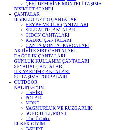
ÇEKİ DEMİRİNE MONTELİ TAŞIMA
BİSİKLET STANDI
ÇANTALAR
BİSİKLET ÜZERİ ÇANTALAR
HEYBE VE TUR ÇANTALARI
SELE ALTI ÇANTALAR
GİDON ÇANTALARI
KADRO ÇANTALARI
ÇANTA MONTAJ PARÇALARI
AKTİVİTE SIRT ÇANTALARI
DAĞCILIK ÇANTALARI
GÜNLÜK KULLANIM ÇANTALARI
SEYAHAT ÇANTALARI
İLK YARDIM ÇANTALARI
SU TAŞIMA TORBALARI
OUTDOOR
KADIN GİYİM
T-SHİRT
POLAR
MONT
YAĞMURLUK VE RÜZGARLIK
SOFTSHELL MONT
Tüm Ürünler
ERKEK GİYİM
T-SHIRT