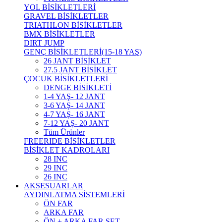
YOL BİSİKLETLERİ
GRAVEL BİSİKLETLER
TRIATHLON BİSİKLETLER
BMX BİSİKLETLER
DIRT JUMP
GENÇ BİSİKLETLERİ(15-18 YAŞ)
26 JANT BİSİKLET
27.5 JANT BİSİKLET
ÇOCUK BİSİKLETLERİ
DENGE BİSİKLETİ
1-4 YAŞ- 12 JANT
3-6 YAŞ- 14 JANT
4-7 YAŞ- 16 JANT
7-12 YAŞ- 20 JANT
Tüm Ürünler
FREERIDE BİSİKLETLER
BİSİKLET KADROLARI
28 INC
29 INC
26 INC
AKSESUARLAR
AYDINLATMA SİSTEMLERİ
ÖN FAR
ARKA FAR
ÖN + ARKA FAR SET