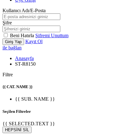
Kullanıcı Adı/E-Posta
Şifre
Beni Hatırla
Şifremi Unuttum
Kayıt Ol
Giriş Yap
ile bağlan
Anasayfa
ST-R8150
Filtre
{{ CAT. NAME }}
{{ SUB. NAME }}
Seçilen Filtreler
{{ SELECTED.TEXT }}
HEPSİNİ SİL