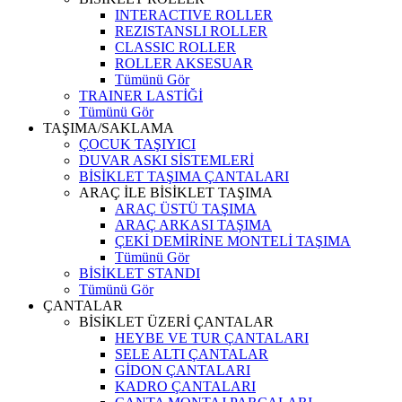
INTERACTIVE ROLLER
REZISTANSLI ROLLER
CLASSIC ROLLER
ROLLER AKSESUAR
Tümünü Gör
TRAINER LASTİĞİ
Tümünü Gör
TAŞIMA/SAKLAMA
ÇOCUK TAŞIYICI
DUVAR ASKI SİSTEMLERİ
BİSİKLET TAŞIMA ÇANTALARI
ARAÇ İLE BİSİKLET TAŞIMA
ARAÇ ÜSTÜ TAŞIMA
ARAÇ ARKASI TAŞIMA
ÇEKİ DEMİRİNE MONTELİ TAŞIMA
Tümünü Gör
BİSİKLET STANDI
Tümünü Gör
ÇANTALAR
BİSİKLET ÜZERİ ÇANTALAR
HEYBE VE TUR ÇANTALARI
SELE ALTI ÇANTALAR
GİDON ÇANTALARI
KADRO ÇANTALARI