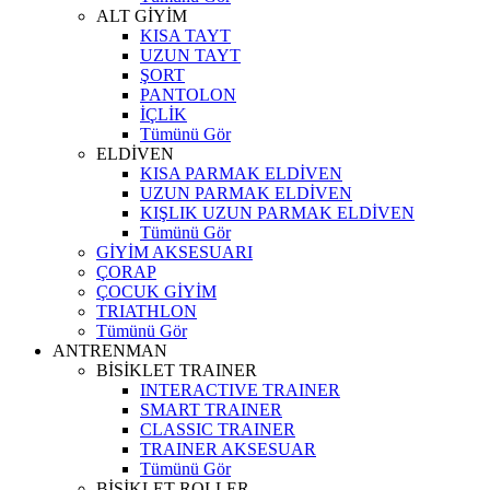
ALT GİYİM
KISA TAYT
UZUN TAYT
ŞORT
PANTOLON
İÇLİK
Tümünü Gör
ELDİVEN
KISA PARMAK ELDİVEN
UZUN PARMAK ELDİVEN
KIŞLIK UZUN PARMAK ELDİVEN
Tümünü Gör
GİYİM AKSESUARI
ÇORAP
ÇOCUK GİYİM
TRIATHLON
Tümünü Gör
ANTRENMAN
BİSİKLET TRAINER
INTERACTIVE TRAINER
SMART TRAINER
CLASSIC TRAINER
TRAINER AKSESUAR
Tümünü Gör
BİSİKLET ROLLER