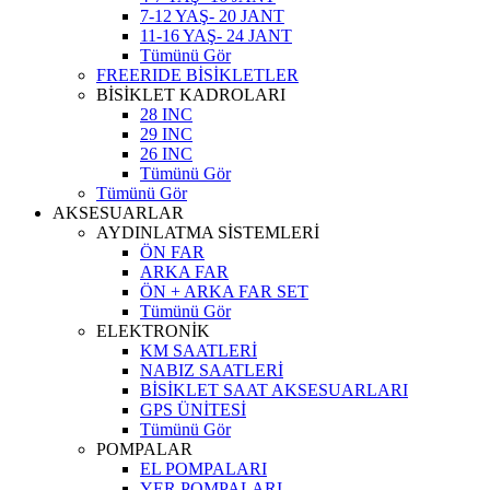
7-12 YAŞ- 20 JANT
11-16 YAŞ- 24 JANT
Tümünü Gör
FREERIDE BİSİKLETLER
BİSİKLET KADROLARI
28 INC
29 INC
26 INC
Tümünü Gör
Tümünü Gör
AKSESUARLAR
AYDINLATMA SİSTEMLERİ
ÖN FAR
ARKA FAR
ÖN + ARKA FAR SET
Tümünü Gör
ELEKTRONİK
KM SAATLERİ
NABIZ SAATLERİ
BİSİKLET SAAT AKSESUARLARI
GPS ÜNİTESİ
Tümünü Gör
POMPALAR
EL POMPALARI
YER POMPALARI