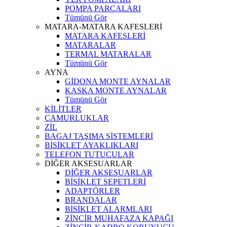
POMPA PARÇALARI
Tümünü Gör
MATARA-MATARA KAFESLERİ
MATARA KAFESLERİ
MATARALAR
TERMAL MATARALAR
Tümünü Gör
AYNA
GİDONA MONTE AYNALAR
KASKA MONTE AYNALAR
Tümünü Gör
KİLİTLER
ÇAMURLUKLAR
ZİL
BAGAJ TAŞIMA SİSTEMLERİ
BİSİKLET AYAKLIKLARI
TELEFON TUTUCULAR
DİĞER AKSESUARLAR
DİĞER AKSESUARLAR
BİSİKLET SEPETLERİ
ADAPTÖRLER
BRANDALAR
BİSİKLET ALARMLARI
ZİNCİR MUHAFAZA KAPAĞI