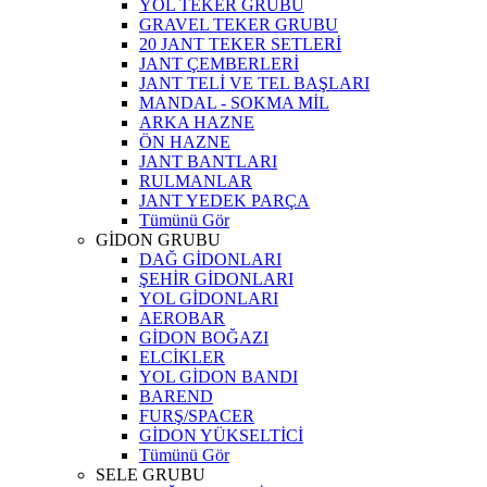
YOL TEKER GRUBU
GRAVEL TEKER GRUBU
20 JANT TEKER SETLERİ
JANT ÇEMBERLERİ
JANT TELİ VE TEL BAŞLARI
MANDAL - SOKMA MİL
ARKA HAZNE
ÖN HAZNE
JANT BANTLARI
RULMANLAR
JANT YEDEK PARÇA
Tümünü Gör
GİDON GRUBU
DAĞ GİDONLARI
ŞEHİR GİDONLARI
YOL GİDONLARI
AEROBAR
GİDON BOĞAZI
ELCİKLER
YOL GİDON BANDI
BAREND
FURŞ/SPACER
GİDON YÜKSELTİCİ
Tümünü Gör
SELE GRUBU