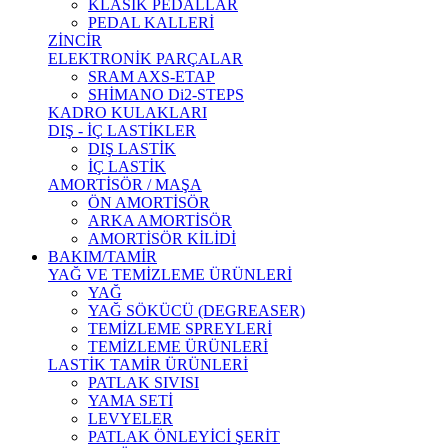
KLASİK PEDALLAR
PEDAL KALLERİ
ZİNCİR
ELEKTRONİK PARÇALAR
SRAM AXS-ETAP
SHİMANO Di2-STEPS
KADRO KULAKLARI
DIŞ - İÇ LASTİKLER
DIŞ LASTİK
İÇ LASTİK
AMORTİSÖR / MAŞA
ÖN AMORTİSÖR
ARKA AMORTİSÖR
AMORTİSÖR KİLİDİ
BAKIM/TAMİR
YAĞ VE TEMİZLEME ÜRÜNLERİ
YAĞ
YAĞ SÖKÜCÜ (DEGREASER)
TEMİZLEME SPREYLERİ
TEMİZLEME ÜRÜNLERİ
LASTİK TAMİR ÜRÜNLERİ
PATLAK SIVISI
YAMA SETİ
LEVYELER
PATLAK ÖNLEYİCİ ŞERİT