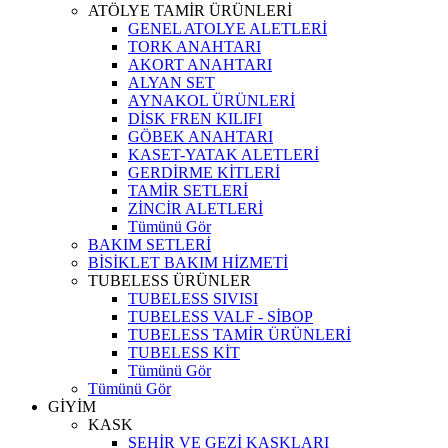
ATÖLYE TAMİR ÜRÜNLERİ
GENEL ATOLYE ALETLERİ
TORK ANAHTARI
AKORT ANAHTARI
ALYAN SET
AYNAKOL ÜRÜNLERİ
DİSK FREN KILIFI
GÖBEK ANAHTARI
KASET-YATAK ALETLERİ
GERDİRME KİTLERİ
TAMİR SETLERİ
ZİNCİR ALETLERİ
Tümünü Gör
BAKIM SETLERİ
BİSİKLET BAKIM HİZMETİ
TUBELESS ÜRÜNLER
TUBELESS SIVISI
TUBELESS VALF - SİBOP
TUBELESS TAMİR ÜRÜNLERİ
TUBELESS KİT
Tümünü Gör
Tümünü Gör
GİYİM
KASK
ŞEHİR VE GEZİ KASKLARI