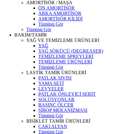
AMORTİSÖR / MAŞA
ÖN AMORTİSÖR
ARKA AMORTİSÖR
AMORTİSÖR KİLİDİ
Tümünü Gör
Tümünü Gör
BAKIM/TAMİR
YAĞ VE TEMİZLEME ÜRÜNLERİ
YAĞ
YAĞ SÖKÜCÜ (DEGREASER)
TEMİZLEME SPREYLERİ
TEMİZLEME ÜRÜNLERİ
Tümünü Gör
LASTİK TAMİR ÜRÜNLERİ
PATLAK SIVISI
YAMA SETİ
LEVYELER
PATLAK ÖNLEYİCİ ŞERİT
SOLÜSYONLAR
BASINÇ ÖLÇER
SİBOP MEKANİZMASI
Tümünü Gör
BİSİKLET TAMİR ÜRÜNLERİ
ÇAKI ALYAN
Tümünü Gör