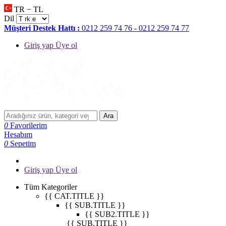
TR − TL
Dil
Müşteri Destek Hattı :
0212 259 74 76 - 0212 259 74 77
Giriş yap Üye ol
Ara
0
Favorilerim
Hesabım
0
Sepetim
Giriş yap Üye ol
Tüm Kategoriler
{{ CAT.TITLE }}
{{ SUB.TITLE }}
{{ SUB2.TITLE }}
{{ SUB.TITLE }}