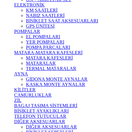
ELEKTRONİK
KM SAATLERİ
NABIZ SAATLERİ
BİSİKLET SAAT AKSESUARLARI
GPS ÜNİTESİ
POMPALAR
EL POMPALARI
YER POMPALARI
POMPA PARÇALARI
MATARA-MATARA KAFESLERİ
MATARA KAFESLERİ
MATARALAR
TERMAL MATARALAR
AYNA
GİDONA MONTE AYNALAR
KASKA MONTE AYNALAR
KİLİTLER
ÇAMURLUKLAR
ZİL
BAGAJ TAŞIMA SİSTEMLERİ
BİSİKLET AYAKLIKLARI
TELEFON TUTUCULAR
DİĞER AKSESUARLAR
DİĞER AKSESUARLAR