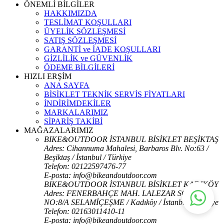
ÖNEMLİ BİLGİLER
HAKKIMIZDA
TESLİMAT KOŞULLARI
ÜYELİK SÖZLEŞMESİ
SATIŞ SÖZLEŞMESİ
GARANTİ ve İADE KOŞULLARI
GİZLİLİK ve GÜVENLİK
ÖDEME BİLGİLERİ
HIZLI ERŞİM
ANA SAYFA
BİSİKLET TEKNİK SERVİS FİYATLARI
İNDİRİMDEKİLER
MARKALARIMIZ
SİPARİŞ TAKİBİ
MAĞAZALARIMIZ
BIKE&OUTDOOR İSTANBUL BİSİKLET BEŞİKTAŞ
Adres: Cihannuma Mahalesi, Barbaros Blv. No:63 /
Beşiktaş / İstanbul / Türkiye
Telefon: 02122597476-77
E-posta: info@bikeandoutdoor.com
BIKE&OUTDOOR İSTANBUL BİSİKLET KADIKÖY
Adres: FENERBAHÇE MAH. LALEZAR SOK.
NO:8/A SELAMİÇEŞME / Kadıköy / İstanbul / Türkiye
Telefon: 02163011410-11
E-posta: info@bikeandoutdoor.com