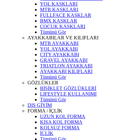
YOL KASKLARI
MTB KASKLARI
FULLFACE KASKLAR
BMX KASKLAR
ÇOCUK KASKLARI
Tümünü Gör
AYAKKABILAR VE KILIFLARI
MTB AYAKKABI
YOL AYAKKABI
CITY AYAKKABI
GRAVEL AYAKKABI
TRIATLON AYAKKABI
AYAKKABI KILIFLARI
Tümünü Gör
GÖZLÜKLER
BİSİKLET GÖZLÜKLERİ
LIFESTYLE KULLANIMI
Tümünü Gör
DIŞ GİYİM
FORMA / İÇLİK
UZUN KOL FORMA
KISA KOL FORMA
KOLSUZ FORMA
İÇLİK
Tümünü Gör