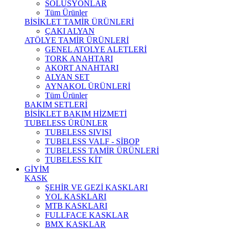
SOLÜSYONLAR
Tüm Ürünler
BİSİKLET TAMİR ÜRÜNLERİ
ÇAKI ALYAN
ATÖLYE TAMİR ÜRÜNLERİ
GENEL ATOLYE ALETLERİ
TORK ANAHTARI
AKORT ANAHTARI
ALYAN SET
AYNAKOL ÜRÜNLERİ
Tüm Ürünler
BAKIM SETLERİ
BİSİKLET BAKIM HİZMETİ
TUBELESS ÜRÜNLER
TUBELESS SIVISI
TUBELESS VALF - SİBOP
TUBELESS TAMİR ÜRÜNLERİ
TUBELESS KİT
GİYİM
KASK
ŞEHİR VE GEZİ KASKLARI
YOL KASKLARI
MTB KASKLARI
FULLFACE KASKLAR
BMX KASKLAR