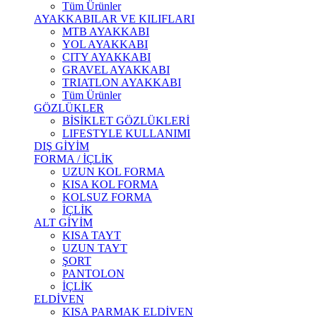
Tüm Ürünler
AYAKKABILAR VE KILIFLARI
MTB AYAKKABI
YOL AYAKKABI
CITY AYAKKABI
GRAVEL AYAKKABI
TRIATLON AYAKKABI
Tüm Ürünler
GÖZLÜKLER
BİSİKLET GÖZLÜKLERİ
LIFESTYLE KULLANIMI
DIŞ GİYİM
FORMA / İÇLİK
UZUN KOL FORMA
KISA KOL FORMA
KOLSUZ FORMA
İÇLİK
ALT GİYİM
KISA TAYT
UZUN TAYT
ŞORT
PANTOLON
İÇLİK
ELDİVEN
KISA PARMAK ELDİVEN