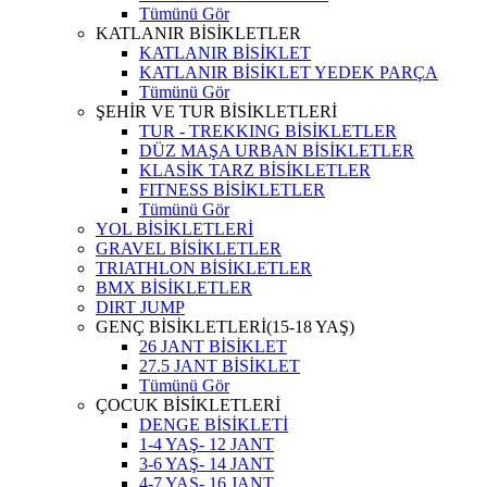
Tümünü Gör
KATLANIR BİSİKLETLER
KATLANIR BİSİKLET
KATLANIR BİSİKLET YEDEK PARÇA
Tümünü Gör
ŞEHİR VE TUR BİSİKLETLERİ
TUR - TREKKING BİSİKLETLER
DÜZ MAŞA URBAN BİSİKLETLER
KLASİK TARZ BİSİKLETLER
FITNESS BİSİKLETLER
Tümünü Gör
YOL BİSİKLETLERİ
GRAVEL BİSİKLETLER
TRIATHLON BİSİKLETLER
BMX BİSİKLETLER
DIRT JUMP
GENÇ BİSİKLETLERİ(15-18 YAŞ)
26 JANT BİSİKLET
27.5 JANT BİSİKLET
Tümünü Gör
ÇOCUK BİSİKLETLERİ
DENGE BİSİKLETİ
1-4 YAŞ- 12 JANT
3-6 YAŞ- 14 JANT
4-7 YAŞ- 16 JANT