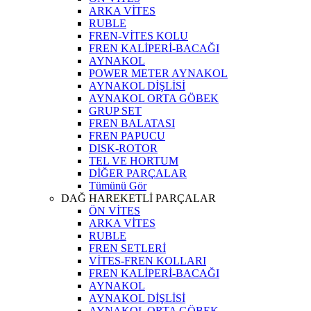
ARKA VİTES
RUBLE
FREN-VİTES KOLU
FREN KALİPERİ-BACAĞI
AYNAKOL
POWER METER AYNAKOL
AYNAKOL DİŞLİSİ
AYNAKOL ORTA GÖBEK
GRUP SET
FREN BALATASI
FREN PAPUCU
DISK-ROTOR
TEL VE HORTUM
DİĞER PARÇALAR
Tümünü Gör
DAĞ HAREKETLİ PARÇALAR
ÖN VİTES
ARKA VİTES
RUBLE
FREN SETLERİ
VİTES-FREN KOLLARI
FREN KALİPERİ-BACAĞI
AYNAKOL
AYNAKOL DİŞLİSİ
AYNAKOL ORTA GÖBEK