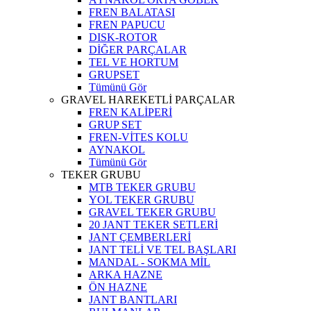
FREN BALATASI
FREN PAPUCU
DISK-ROTOR
DİĞER PARÇALAR
TEL VE HORTUM
GRUPSET
Tümünü Gör
GRAVEL HAREKETLİ PARÇALAR
FREN KALİPERİ
GRUP SET
FREN-VİTES KOLU
AYNAKOL
Tümünü Gör
TEKER GRUBU
MTB TEKER GRUBU
YOL TEKER GRUBU
GRAVEL TEKER GRUBU
20 JANT TEKER SETLERİ
JANT ÇEMBERLERİ
JANT TELİ VE TEL BAŞLARI
MANDAL - SOKMA MİL
ARKA HAZNE
ÖN HAZNE
JANT BANTLARI