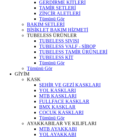
GERDİRME KİTLERİ
TAMİR SETLERİ
ZİNCİR ALETLERİ
Tümünü Gör
BAKIM SETLERİ
BİSİKLET BAKIM HİZMETİ
TUBELESS ÜRÜNLER
TUBELESS SIVISI
TUBELESS VALF - SİBOP
TUBELESS TAMİR ÜRÜNLERİ
TUBELESS KİT
Tümünü Gör
Tümünü Gör
GİYİM
KASK
ŞEHİR VE GEZİ KASKLARI
YOL KASKLARI
MTB KASKLARI
FULLFACE KASKLAR
BMX KASKLAR
ÇOCUK KASKLARI
Tümünü Gör
AYAKKABILAR VE KILIFLARI
MTB AYAKKABI
YOL AYAKKABI