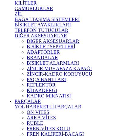
KİLİTLER
ÇAMURLUKLAR
ZİL
BAGAJ TAŞIMA SİSTEMLERİ
BİSİKLET AYAKLIKLARI
TELEFON TUTUCULAR
DİĞER AKSESUARLAR
DİĞER AKSESUARLAR
BİSİKLET SEPETLERİ
ADAPTÖRLER
BRANDALAR
BİSİKLET ALARMLARI
ZİNCİR MUHAFAZA KAPAĞI
ZİNCİR-KADRO KORUYUCU
PAÇA BANTLARI
REFLEKTÖR
KİTAP DERGİ
KADRO MIKNATISI
PARÇALAR
YOL HAREKETLİ PARÇALAR
ÖN VİTES
ARKA VİTES
RUBLE
FREN-VİTES KOLU
FREN KALİPERİ-BACAĞI