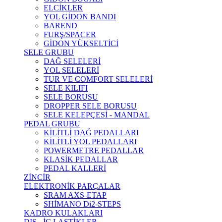
ELCİKLER
YOL GİDON BANDI
BAREND
FURŞ/SPACER
GİDON YÜKSELTİCİ
SELE GRUBU
DAĞ SELELERİ
YOL SELELERİ
TUR VE COMFORT SELELERİ
SELE KILIFI
SELE BORUSU
DROPPER SELE BORUSU
SELE KELEPÇESİ - MANDAL
PEDAL GRUBU
KİLİTLİ DAĞ PEDALLARI
KİLİTLİ YOL PEDALLARI
POWERMETRE PEDALLAR
KLASİK PEDALLAR
PEDAL KALLERİ
ZİNCİR
ELEKTRONİK PARÇALAR
SRAM AXS-ETAP
SHİMANO Di2-STEPS
KADRO KULAKLARI
DIŞ - İÇ LASTİKLER