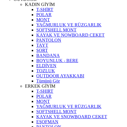
KADIN GİYİM
T-SHİRT
POLAR
MONT
YAĞMURLUK VE RÜZGARLIK
SOFTSHELL MONT
KAYAK VE NOWBOARD CEKET
PANTOLON
TAYT
ŞORT
BANDANA
BOYUNLUK - BERE
ELDİVEN
TOZLUK
OUTDOOR AYAKKABI
Tümünü Gör
ERKEK GİYİM
T-SHIRT
POLAR
MONT
YAĞMURLUK VE RÜZGARLIK
SOFTSHELL MONT
KAYAK VE SNOWBOARD CEKET
EŞOFMAN
PANTOLON