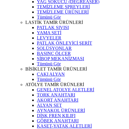
YAĞ SÖKÜCÜ (DEGREASER)
TEMİZLEME SPREYLERİ
TEMİZLEME ÜRÜNLERİ
Tümünü Gör
LASTİK TAMİR ÜRÜNLERİ
PATLAK SIVISI
YAMA SETİ
LEVYELER
PATLAK ÖNLEYİCİ ŞERİT
SOLÜSYONLAR
BASINÇ ÖLÇER
SİBOP MEKANİZMASI
Tümünü Gör
BİSİKLET TAMİR ÜRÜNLERİ
ÇAKI ALYAN
Tümünü Gör
ATÖLYE TAMİR ÜRÜNLERİ
GENEL ATOLYE ALETLERİ
TORK ANAHTARI
AKORT ANAHTARI
ALYAN SET
AYNAKOL ÜRÜNLERİ
DİSK FREN KILIFI
GÖBEK ANAHTARI
KASET-YATAK ALETLERİ