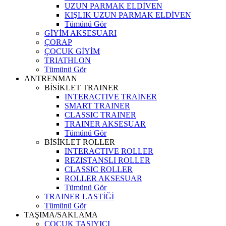
UZUN PARMAK ELDİVEN
KIŞLIK UZUN PARMAK ELDİVEN
Tümünü Gör
GİYİM AKSESUARI
ÇORAP
ÇOCUK GİYİM
TRIATHLON
Tümünü Gör
ANTRENMAN
BİSİKLET TRAINER
INTERACTIVE TRAINER
SMART TRAINER
CLASSIC TRAINER
TRAINER AKSESUAR
Tümünü Gör
BİSİKLET ROLLER
INTERACTIVE ROLLER
REZISTANSLI ROLLER
CLASSIC ROLLER
ROLLER AKSESUAR
Tümünü Gör
TRAINER LASTİĞİ
Tümünü Gör
TAŞIMA/SAKLAMA
ÇOCUK TAŞIYICI