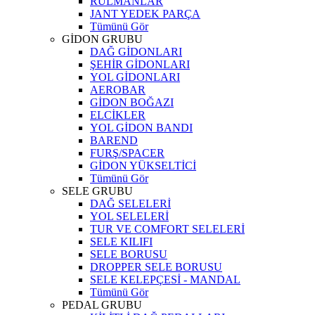
RULMANLAR
JANT YEDEK PARÇA
Tümünü Gör
GİDON GRUBU
DAĞ GİDONLARI
ŞEHİR GİDONLARI
YOL GİDONLARI
AEROBAR
GİDON BOĞAZI
ELCİKLER
YOL GİDON BANDI
BAREND
FURŞ/SPACER
GİDON YÜKSELTİCİ
Tümünü Gör
SELE GRUBU
DAĞ SELELERİ
YOL SELELERİ
TUR VE COMFORT SELELERİ
SELE KILIFI
SELE BORUSU
DROPPER SELE BORUSU
SELE KELEPÇESİ - MANDAL
Tümünü Gör
PEDAL GRUBU