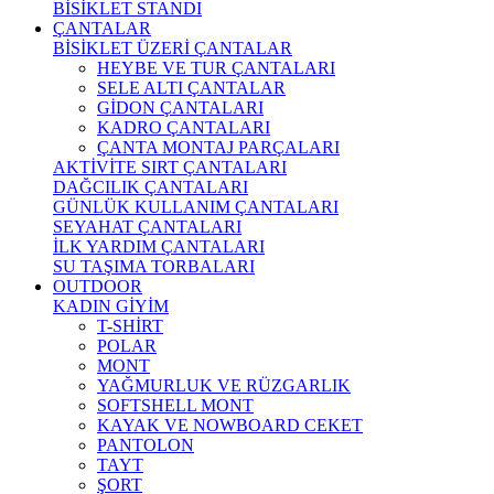
BİSİKLET STANDI
ÇANTALAR
BİSİKLET ÜZERİ ÇANTALAR
HEYBE VE TUR ÇANTALARI
SELE ALTI ÇANTALAR
GİDON ÇANTALARI
KADRO ÇANTALARI
ÇANTA MONTAJ PARÇALARI
AKTİVİTE SIRT ÇANTALARI
DAĞCILIK ÇANTALARI
GÜNLÜK KULLANIM ÇANTALARI
SEYAHAT ÇANTALARI
İLK YARDIM ÇANTALARI
SU TAŞIMA TORBALARI
OUTDOOR
KADIN GİYİM
T-SHİRT
POLAR
MONT
YAĞMURLUK VE RÜZGARLIK
SOFTSHELL MONT
KAYAK VE NOWBOARD CEKET
PANTOLON
TAYT
ŞORT