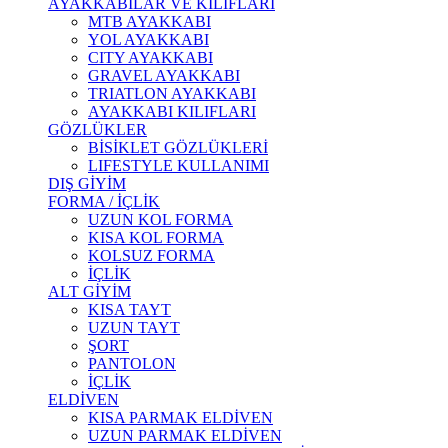
AYAKKABILAR VE KILIFLARI
MTB AYAKKABI
YOL AYAKKABI
CITY AYAKKABI
GRAVEL AYAKKABI
TRIATLON AYAKKABI
AYAKKABI KILIFLARI
GÖZLÜKLER
BİSİKLET GÖZLÜKLERİ
LIFESTYLE KULLANIMI
DIŞ GİYİM
FORMA / İÇLİK
UZUN KOL FORMA
KISA KOL FORMA
KOLSUZ FORMA
İÇLİK
ALT GİYİM
KISA TAYT
UZUN TAYT
ŞORT
PANTOLON
İÇLİK
ELDİVEN
KISA PARMAK ELDİVEN
UZUN PARMAK ELDİVEN