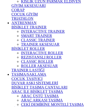
KIŞLIK UZUN PARMAK ELDİVEN
GİYİM AKSESUARI
ÇORAP
ÇOCUK GİYİM
TRIATHLON
ANTRENMAN
BİSİKLET TRAINER
INTERACTIVE TRAINER
SMART TRAINER
CLASSIC TRAINER
TRAINER AKSESUAR
BİSİKLET ROLLER
INTERACTIVE ROLLER
REZISTANSLI ROLLER
CLASSIC ROLLER
ROLLER AKSESUAR
TRAINER LASTİĞİ
TAŞIMA/SAKLAMA
ÇOCUK TAŞIYICI
DUVAR ASKI SİSTEMLERİ
BİSİKLET TAŞIMA ÇANTALARI
ARAÇ İLE BİSİKLET TAŞIMA
ARAÇ ÜSTÜ TAŞIMA
ARAÇ ARKASI TAŞIMA
ÇEKİ DEMİRİNE MONTELİ TAŞIMA