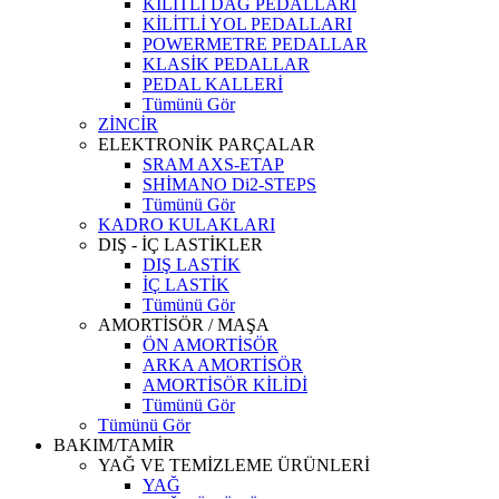
KİLİTLİ DAĞ PEDALLARI
KİLİTLİ YOL PEDALLARI
POWERMETRE PEDALLAR
KLASİK PEDALLAR
PEDAL KALLERİ
Tümünü Gör
ZİNCİR
ELEKTRONİK PARÇALAR
SRAM AXS-ETAP
SHİMANO Di2-STEPS
Tümünü Gör
KADRO KULAKLARI
DIŞ - İÇ LASTİKLER
DIŞ LASTİK
İÇ LASTİK
Tümünü Gör
AMORTİSÖR / MAŞA
ÖN AMORTİSÖR
ARKA AMORTİSÖR
AMORTİSÖR KİLİDİ
Tümünü Gör
Tümünü Gör
BAKIM/TAMİR
YAĞ VE TEMİZLEME ÜRÜNLERİ
YAĞ