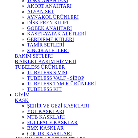
TORK ANAHTARI
AKORT ANAHTARI
ALYAN SET
AYNAKOL ÜRÜNLERİ
DİSK FREN KILIFI
GÖBEK ANAHTARI
KASET-YATAK ALETLERİ
GERDİRME KİTLERİ
TAMİR SETLERİ
ZİNCİR ALETLERİ
BAKIM SETLERİ
BİSİKLET BAKIM HİZMETİ
TUBELESS ÜRÜNLER
TUBELESS SIVISI
TUBELESS VALF - SİBOP
TUBELESS TAMİR ÜRÜNLERİ
TUBELESS KİT
GİYİM
KASK
ŞEHİR VE GEZİ KASKLARI
YOL KASKLARI
MTB KASKLARI
FULLFACE KASKLAR
BMX KASKLAR
ÇOCUK KASKLARI