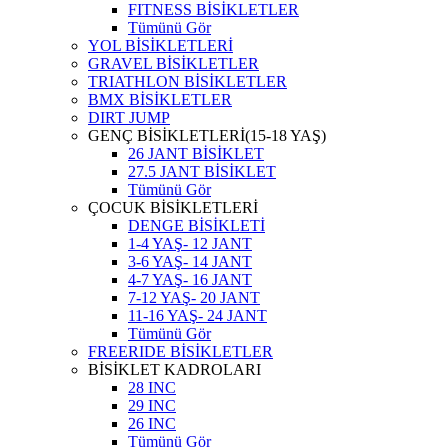
FITNESS BİSİKLETLER
Tümünü Gör
YOL BİSİKLETLERİ
GRAVEL BİSİKLETLER
TRIATHLON BİSİKLETLER
BMX BİSİKLETLER
DIRT JUMP
GENÇ BİSİKLETLERİ(15-18 YAŞ)
26 JANT BİSİKLET
27.5 JANT BİSİKLET
Tümünü Gör
ÇOCUK BİSİKLETLERİ
DENGE BİSİKLETİ
1-4 YAŞ- 12 JANT
3-6 YAŞ- 14 JANT
4-7 YAŞ- 16 JANT
7-12 YAŞ- 20 JANT
11-16 YAŞ- 24 JANT
Tümünü Gör
FREERIDE BİSİKLETLER
BİSİKLET KADROLARI
28 INC
29 INC
26 INC
Tümünü Gör