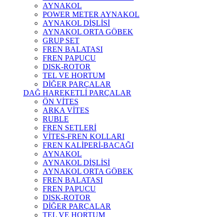
AYNAKOL
POWER METER AYNAKOL
AYNAKOL DİŞLİSİ
AYNAKOL ORTA GÖBEK
GRUP SET
FREN BALATASI
FREN PAPUCU
DISK-ROTOR
TEL VE HORTUM
DİĞER PARÇALAR
DAĞ HAREKETLİ PARÇALAR
ÖN VİTES
ARKA VİTES
RUBLE
FREN SETLERİ
VİTES-FREN KOLLARI
FREN KALİPERİ-BACAĞI
AYNAKOL
AYNAKOL DİŞLİSİ
AYNAKOL ORTA GÖBEK
FREN BALATASI
FREN PAPUCU
DISK-ROTOR
DİĞER PARÇALAR
TEL VE HORTUM