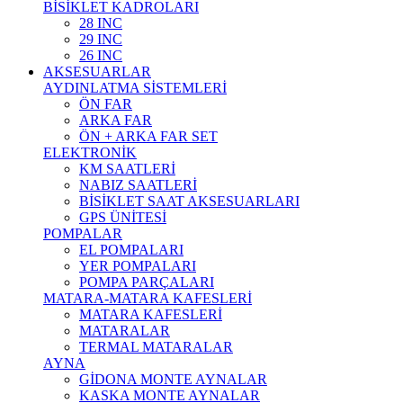
BİSİKLET KADROLARI
28 INC
29 INC
26 INC
AKSESUARLAR
AYDINLATMA SİSTEMLERİ
ÖN FAR
ARKA FAR
ÖN + ARKA FAR SET
ELEKTRONİK
KM SAATLERİ
NABIZ SAATLERİ
BİSİKLET SAAT AKSESUARLARI
GPS ÜNİTESİ
POMPALAR
EL POMPALARI
YER POMPALARI
POMPA PARÇALARI
MATARA-MATARA KAFESLERİ
MATARA KAFESLERİ
MATARALAR
TERMAL MATARALAR
AYNA
GİDONA MONTE AYNALAR
KASKA MONTE AYNALAR