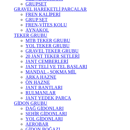
GRUPSET
GRAVEL HAREKETLİ PARÇALAR
FREN KALİPERİ
GRUP SET
FREN-VİTES KOLU
AYNAKOL
TEKER GRUBU
MTB TEKER GRUBU
YOL TEKER GRUBU
GRAVEL TEKER GRUBU
20 JANT TEKER SETLERİ
JANT ÇEMBERLERİ
JANT TELİ VE TEL BAŞLARI
MANDAL - SOKMA MİL
ARKA HAZNE
ÖN HAZNE
JANT BANTLARI
RULMANLAR
JANT YEDEK PARÇA
GİDON GRUBU
DAĞ GİDONLARI
ŞEHİR GİDONLARI
YOL GİDONLARI
AEROBAR
GİDON BOĞAZI