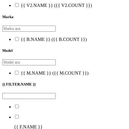
{{ V2.NAME }}
({{ V2.COUNT }})
Marka
{{ B.NAME }}
({{ B.COUNT }})
Model
{{ M.NAME }}
({{ M.COUNT }})
{{ FILTER.NAME }}
{{ F.NAME }}