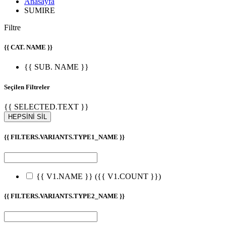
Anasayfa
SUMIRE
Filtre
{{ CAT. NAME }}
{{ SUB. NAME }}
Seçilen Filtreler
{{ SELECTED.TEXT }}
HEPSİNİ SİL
{{ FILTERS.VARIANTS.TYPE1_NAME }}
{{ V1.NAME }}
({{ V1.COUNT }})
{{ FILTERS.VARIANTS.TYPE2_NAME }}