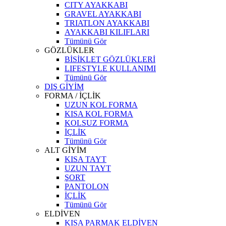
CITY AYAKKABI
GRAVEL AYAKKABI
TRIATLON AYAKKABI
AYAKKABI KILIFLARI
Tümünü Gör
GÖZLÜKLER
BİSİKLET GÖZLÜKLERİ
LIFESTYLE KULLANIMI
Tümünü Gör
DIŞ GİYİM
FORMA / İÇLİK
UZUN KOL FORMA
KISA KOL FORMA
KOLSUZ FORMA
İÇLİK
Tümünü Gör
ALT GİYİM
KISA TAYT
UZUN TAYT
ŞORT
PANTOLON
İÇLİK
Tümünü Gör
ELDİVEN
KISA PARMAK ELDİVEN