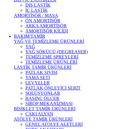
DIŞ LASTİK
İÇ LASTİK
AMORTİSÖR / MAŞA
ÖN AMORTİSÖR
ARKA AMORTİSÖR
AMORTİSÖR KİLİDİ
BAKIM/TAMİR
YAĞ VE TEMİZLEME ÜRÜNLERİ
YAĞ
YAĞ SÖKÜCÜ (DEGREASER)
TEMİZLEME SPREYLERİ
TEMİZLEME ÜRÜNLERİ
LASTİK TAMİR ÜRÜNLERİ
PATLAK SIVISI
YAMA SETİ
LEVYELER
PATLAK ÖNLEYİCİ ŞERİT
SOLÜSYONLAR
BASINÇ ÖLÇER
SİBOP MEKANİZMASI
BİSİKLET TAMİR ÜRÜNLERİ
ÇAKI ALYAN
ATÖLYE TAMİR ÜRÜNLERİ
GENEL ATOLYE ALETLERİ