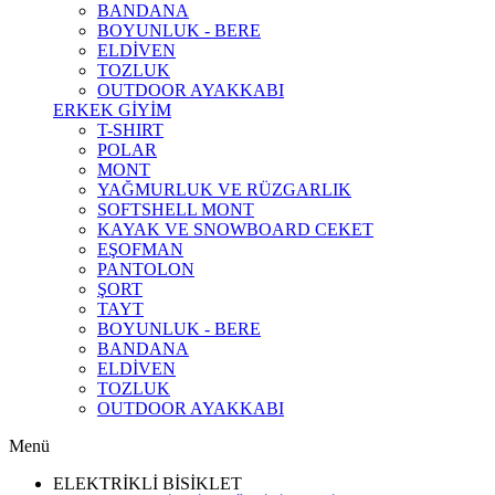
BANDANA
BOYUNLUK - BERE
ELDİVEN
TOZLUK
OUTDOOR AYAKKABI
ERKEK GİYİM
T-SHIRT
POLAR
MONT
YAĞMURLUK VE RÜZGARLIK
SOFTSHELL MONT
KAYAK VE SNOWBOARD CEKET
EŞOFMAN
PANTOLON
ŞORT
TAYT
BOYUNLUK - BERE
BANDANA
ELDİVEN
TOZLUK
OUTDOOR AYAKKABI
Menü
ELEKTRİKLİ BİSİKLET