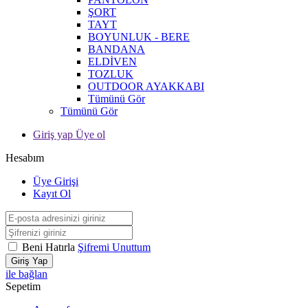
ŞORT
TAYT
BOYUNLUK - BERE
BANDANA
ELDİVEN
TOZLUK
OUTDOOR AYAKKABI
Tümünü Gör
Tümünü Gör
Giriş yap Üye ol
Hesabım
Üye Girişi
Kayıt Ol
Beni Hatırla
Şifremi Unuttum
Giriş Yap
ile bağlan
Sepetim