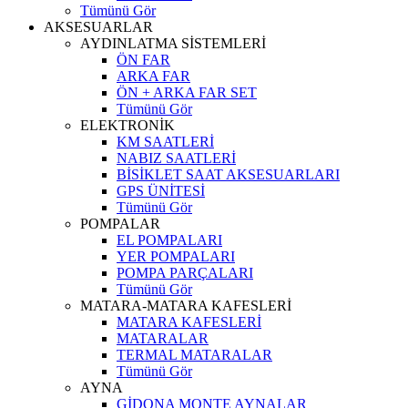
Tümünü Gör
AKSESUARLAR
AYDINLATMA SİSTEMLERİ
ÖN FAR
ARKA FAR
ÖN + ARKA FAR SET
Tümünü Gör
ELEKTRONİK
KM SAATLERİ
NABIZ SAATLERİ
BİSİKLET SAAT AKSESUARLARI
GPS ÜNİTESİ
Tümünü Gör
POMPALAR
EL POMPALARI
YER POMPALARI
POMPA PARÇALARI
Tümünü Gör
MATARA-MATARA KAFESLERİ
MATARA KAFESLERİ
MATARALAR
TERMAL MATARALAR
Tümünü Gör
AYNA
GİDONA MONTE AYNALAR