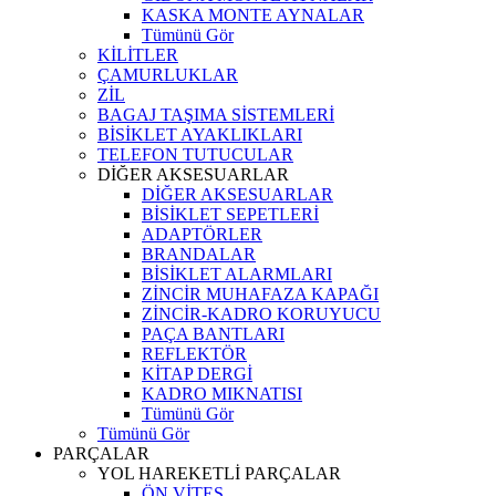
KASKA MONTE AYNALAR
Tümünü Gör
KİLİTLER
ÇAMURLUKLAR
ZİL
BAGAJ TAŞIMA SİSTEMLERİ
BİSİKLET AYAKLIKLARI
TELEFON TUTUCULAR
DİĞER AKSESUARLAR
DİĞER AKSESUARLAR
BİSİKLET SEPETLERİ
ADAPTÖRLER
BRANDALAR
BİSİKLET ALARMLARI
ZİNCİR MUHAFAZA KAPAĞI
ZİNCİR-KADRO KORUYUCU
PAÇA BANTLARI
REFLEKTÖR
KİTAP DERGİ
KADRO MIKNATISI
Tümünü Gör
Tümünü Gör
PARÇALAR
YOL HAREKETLİ PARÇALAR
ÖN VİTES