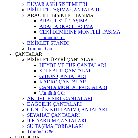
DUVAR ASKI SİSTEMLERİ
BİSİKLET TAŞIMA ÇANTALARI
ARAÇ İLE BİSİKLET TAŞIMA
ARAÇ ÜSTÜ TAŞIMA
ARAÇ ARKASI TAŞIMA
ÇEKİ DEMİRİNE MONTELİ TAŞIMA
Tümünü Gör
BİSİKLET STANDI
Tümünü Gör
ÇANTALAR
BİSİKLET ÜZERİ ÇANTALAR
HEYBE VE TUR ÇANTALARI
SELE ALTI ÇANTALAR
GİDON ÇANTALARI
KADRO ÇANTALARI
ÇANTA MONTAJ PARÇALARI
Tümünü Gör
AKTİVİTE SIRT ÇANTALARI
DAĞCILIK ÇANTALARI
GÜNLÜK KULLANIM ÇANTALARI
SEYAHAT ÇANTALARI
İLK YARDIM ÇANTALARI
SU TAŞIMA TORBALARI
Tümünü Gör
OUTDOOR