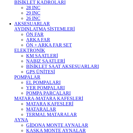
BİSİKLET KADROLARI
28 INC
29 INC
26 INC
AKSESUARLAR
AYDINLATMA SİSTEMLERİ
ÖN FAR
ARKA FAR
ÖN + ARKA FAR SET
ELEKTRONİK
KM SAATLERİ
NABIZ SAATLERİ
BİSİKLET SAAT AKSESUARLARI
GPS ÜNİTESİ
POMPALAR
EL POMPALARI
YER POMPALARI
POMPA PARÇALARI
MATARA-MATARA KAFESLERİ
MATARA KAFESLERİ
MATARALAR
TERMAL MATARALAR
AYNA
GİDONA MONTE AYNALAR
KASKA MONTE AYNALAR