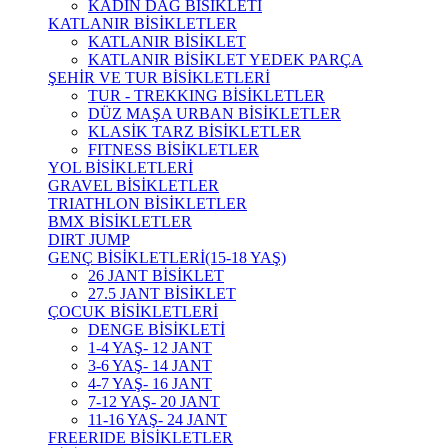
KADIN DAĞ BİSİKLETİ
KATLANIR BİSİKLETLER
KATLANIR BİSİKLET
KATLANIR BİSİKLET YEDEK PARÇA
ŞEHİR VE TUR BİSİKLETLERİ
TUR - TREKKING BİSİKLETLER
DÜZ MAŞA URBAN BİSİKLETLER
KLASİK TARZ BİSİKLETLER
FITNESS BİSİKLETLER
YOL BİSİKLETLERİ
GRAVEL BİSİKLETLER
TRIATHLON BİSİKLETLER
BMX BİSİKLETLER
DIRT JUMP
GENÇ BİSİKLETLERİ(15-18 YAŞ)
26 JANT BİSİKLET
27.5 JANT BİSİKLET
ÇOCUK BİSİKLETLERİ
DENGE BİSİKLETİ
1-4 YAŞ- 12 JANT
3-6 YAŞ- 14 JANT
4-7 YAŞ- 16 JANT
7-12 YAŞ- 20 JANT
11-16 YAŞ- 24 JANT
FREERIDE BİSİKLETLER