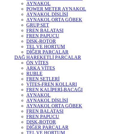
AYNAKOL
POWER METER AYNAKOL
AYNAKOL DİŞLİSİ
AYNAKOL ORTA GÖBEK
GRUP SET
FREN BALATASI
FREN PAPUCU
DISK-ROTOR
TEL VE HORTUM
DİĞER PARÇALAR
DAĞ HAREKETLİ PARÇALAR
ÖN VİTES
ARKA VİTES
RUBLE
FREN SETLERİ
VİTES-FREN KOLLARI
FREN KALİPERİ-BACAĞI
AYNAKOL
AYNAKOL DİŞLİSİ
AYNAKOL ORTA GÖBEK
FREN BALATASI
FREN PAPUCU
DISK-ROTOR
DİĞER PARÇALAR
TEL VE HORTUM