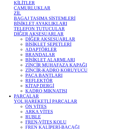
KİLİTLER
ÇAMURLUKLAR
ZİL
BAGAJ TAŞIMA SİSTEMLERİ
BİSİKLET AYAKLIKLARI
TELEFON TUTUCULAR
DİĞER AKSESUARLAR
DİĞER AKSESUARLAR
BİSİKLET SEPETLERİ
ADAPTÖRLER
BRANDALAR
BİSİKLET ALARMLARI
ZİNCİR MUHAFAZA KAPAĞI
ZİNCİR-KADRO KORUYUCU
PAÇA BANTLARI
REFLEKTÖR
KİTAP DERGİ
KADRO MIKNATISI
PARÇALAR
YOL HAREKETLİ PARÇALAR
ÖN VİTES
ARKA VİTES
RUBLE
FREN-VİTES KOLU
FREN KALİPERİ-BACAĞI