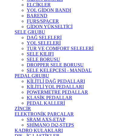
ELCİKLER
YOL GİDON BANDI
BAREND
FURŞ/SPACER
GİDON YÜKSELTİCİ
SELE GRUBU
DAĞ SELELERİ
YOL SELELERİ
TUR VE COMFORT SELELERİ
SELE KILIFI
SELE BORUSU
DROPPER SELE BORUSU
SELE KELEPÇESİ - MANDAL
PEDAL GRUBU
KİLİTLİ DAĞ PEDALLARI
KİLİTLİ YOL PEDALLARI
POWERMETRE PEDALLAR
KLASİK PEDALLAR
PEDAL KALLERİ
ZİNCİR
ELEKTRONİK PARÇALAR
SRAM AXS-ETAP
SHİMANO Di2-STEPS
KADRO KULAKLARI
DIŞ - İÇ LASTİKLER