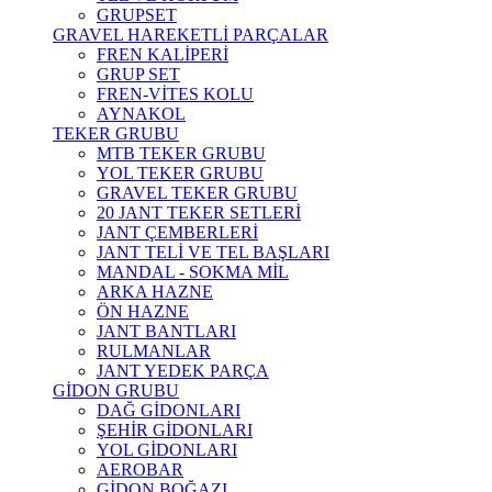
GRUPSET
GRAVEL HAREKETLİ PARÇALAR
FREN KALİPERİ
GRUP SET
FREN-VİTES KOLU
AYNAKOL
TEKER GRUBU
MTB TEKER GRUBU
YOL TEKER GRUBU
GRAVEL TEKER GRUBU
20 JANT TEKER SETLERİ
JANT ÇEMBERLERİ
JANT TELİ VE TEL BAŞLARI
MANDAL - SOKMA MİL
ARKA HAZNE
ÖN HAZNE
JANT BANTLARI
RULMANLAR
JANT YEDEK PARÇA
GİDON GRUBU
DAĞ GİDONLARI
ŞEHİR GİDONLARI
YOL GİDONLARI
AEROBAR
GİDON BOĞAZI