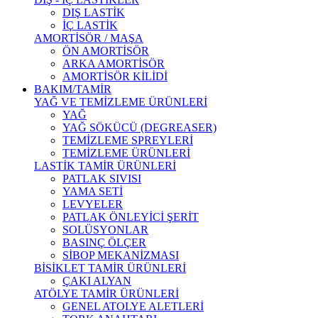
DIŞ LASTİK
İÇ LASTİK
AMORTİSÖR / MAŞA
ÖN AMORTİSÖR
ARKA AMORTİSÖR
AMORTİSÖR KİLİDİ
BAKIM/TAMİR
YAĞ VE TEMİZLEME ÜRÜNLERİ
YAĞ
YAĞ SÖKÜCÜ (DEGREASER)
TEMİZLEME SPREYLERİ
TEMİZLEME ÜRÜNLERİ
LASTİK TAMİR ÜRÜNLERİ
PATLAK SIVISI
YAMA SETİ
LEVYELER
PATLAK ÖNLEYİCİ ŞERİT
SOLÜSYONLAR
BASINÇ ÖLÇER
SİBOP MEKANİZMASI
BİSİKLET TAMİR ÜRÜNLERİ
ÇAKI ALYAN
ATÖLYE TAMİR ÜRÜNLERİ
GENEL ATOLYE ALETLERİ