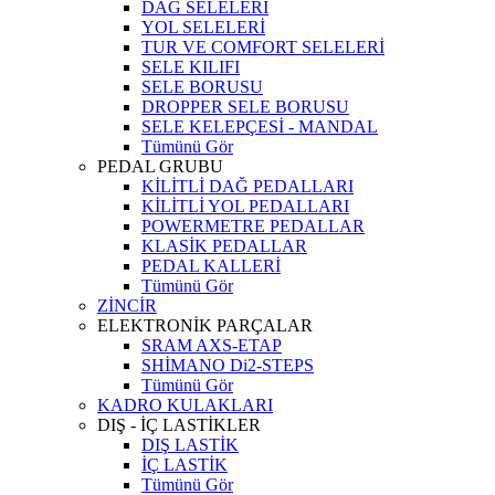
DAĞ SELELERİ
YOL SELELERİ
TUR VE COMFORT SELELERİ
SELE KILIFI
SELE BORUSU
DROPPER SELE BORUSU
SELE KELEPÇESİ - MANDAL
Tümünü Gör
PEDAL GRUBU
KİLİTLİ DAĞ PEDALLARI
KİLİTLİ YOL PEDALLARI
POWERMETRE PEDALLAR
KLASİK PEDALLAR
PEDAL KALLERİ
Tümünü Gör
ZİNCİR
ELEKTRONİK PARÇALAR
SRAM AXS-ETAP
SHİMANO Di2-STEPS
Tümünü Gör
KADRO KULAKLARI
DIŞ - İÇ LASTİKLER
DIŞ LASTİK
İÇ LASTİK
Tümünü Gör