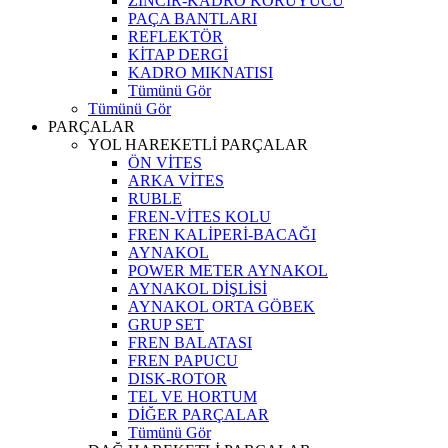
ZİNCİR-KADRO KORUYUCU
PAÇA BANTLARI
REFLEKTÖR
KİTAP DERGİ
KADRO MIKNATISI
Tümünü Gör
Tümünü Gör
PARÇALAR
YOL HAREKETLİ PARÇALAR
ÖN VİTES
ARKA VİTES
RUBLE
FREN-VİTES KOLU
FREN KALİPERİ-BACAĞI
AYNAKOL
POWER METER AYNAKOL
AYNAKOL DİŞLİSİ
AYNAKOL ORTA GÖBEK
GRUP SET
FREN BALATASI
FREN PAPUCU
DISK-ROTOR
TEL VE HORTUM
DİĞER PARÇALAR
Tümünü Gör