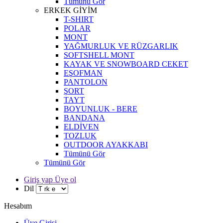
Tümünü Gör
ERKEK GİYİM
T-SHIRT
POLAR
MONT
YAĞMURLUK VE RÜZGARLIK
SOFTSHELL MONT
KAYAK VE SNOWBOARD CEKET
EŞOFMAN
PANTOLON
ŞORT
TAYT
BOYUNLUK - BERE
BANDANA
ELDİVEN
TOZLUK
OUTDOOR AYAKKABI
Tümünü Gör
Tümünü Gör
Giriş yap Üye ol
Dil
Hesabım
Üye Girişi