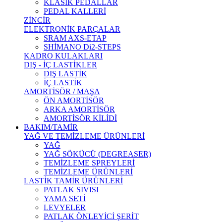
KLASİK PEDALLAR
PEDAL KALLERİ
ZİNCİR
ELEKTRONİK PARÇALAR
SRAM AXS-ETAP
SHİMANO Di2-STEPS
KADRO KULAKLARI
DIŞ - İÇ LASTİKLER
DIŞ LASTİK
İÇ LASTİK
AMORTİSÖR / MAŞA
ÖN AMORTİSÖR
ARKA AMORTİSÖR
AMORTİSÖR KİLİDİ
BAKIM/TAMİR
YAĞ VE TEMİZLEME ÜRÜNLERİ
YAĞ
YAĞ SÖKÜCÜ (DEGREASER)
TEMİZLEME SPREYLERİ
TEMİZLEME ÜRÜNLERİ
LASTİK TAMİR ÜRÜNLERİ
PATLAK SIVISI
YAMA SETİ
LEVYELER
PATLAK ÖNLEYİCİ ŞERİT