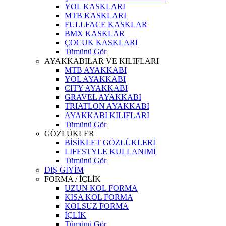
YOL KASKLARI
MTB KASKLARI
FULLFACE KASKLAR
BMX KASKLAR
ÇOCUK KASKLARI
Tümünü Gör
AYAKKABILAR VE KILIFLARI
MTB AYAKKABI
YOL AYAKKABI
CITY AYAKKABI
GRAVEL AYAKKABI
TRIATLON AYAKKABI
AYAKKABI KILIFLARI
Tümünü Gör
GÖZLÜKLER
BİSİKLET GÖZLÜKLERİ
LIFESTYLE KULLANIMI
Tümünü Gör
DIŞ GİYİM
FORMA / İÇLİK
UZUN KOL FORMA
KISA KOL FORMA
KOLSUZ FORMA
İÇLİK
Tümünü Gör