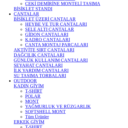
ÇEKİ DEMİRİNE MONTELİ TAŞIMA
BİSİKLET STANDI
ÇANTALAR
BİSİKLET ÜZERİ ÇANTALAR
HEYBE VE TUR ÇANTALARI
SELE ALTI ÇANTALAR
GİDON ÇANTALARI
KADRO ÇANTALARI
ÇANTA MONTAJ PARÇALARI
AKTİVİTE SIRT ÇANTALARI
DAĞCILIK ÇANTALARI
GÜNLÜK KULLANIM ÇANTALARI
SEYAHAT ÇANTALARI
İLK YARDIM ÇANTALARI
SU TAŞIMA TORBALARI
OUTDOOR
KADIN GİYİM
T-SHİRT
POLAR
MONT
YAĞMURLUK VE RÜZGARLIK
SOFTSHELL MONT
Tüm Ürünler
ERKEK GİYİM
T-SHIRT