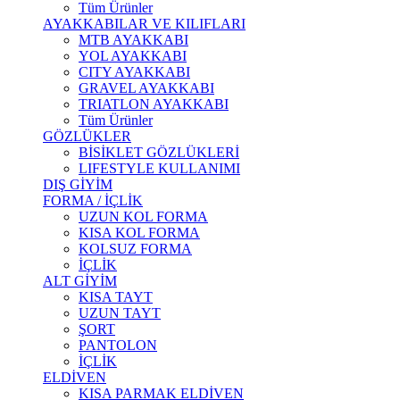
Tüm Ürünler
AYAKKABILAR VE KILIFLARI
MTB AYAKKABI
YOL AYAKKABI
CITY AYAKKABI
GRAVEL AYAKKABI
TRIATLON AYAKKABI
Tüm Ürünler
GÖZLÜKLER
BİSİKLET GÖZLÜKLERİ
LIFESTYLE KULLANIMI
DIŞ GİYİM
FORMA / İÇLİK
UZUN KOL FORMA
KISA KOL FORMA
KOLSUZ FORMA
İÇLİK
ALT GİYİM
KISA TAYT
UZUN TAYT
ŞORT
PANTOLON
İÇLİK
ELDİVEN
KISA PARMAK ELDİVEN