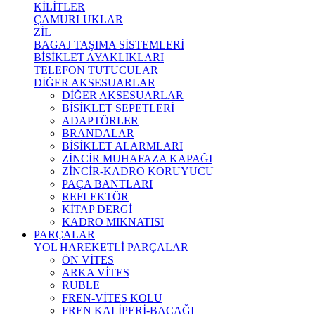
KİLİTLER
ÇAMURLUKLAR
ZİL
BAGAJ TAŞIMA SİSTEMLERİ
BİSİKLET AYAKLIKLARI
TELEFON TUTUCULAR
DİĞER AKSESUARLAR
DİĞER AKSESUARLAR
BİSİKLET SEPETLERİ
ADAPTÖRLER
BRANDALAR
BİSİKLET ALARMLARI
ZİNCİR MUHAFAZA KAPAĞI
ZİNCİR-KADRO KORUYUCU
PAÇA BANTLARI
REFLEKTÖR
KİTAP DERGİ
KADRO MIKNATISI
PARÇALAR
YOL HAREKETLİ PARÇALAR
ÖN VİTES
ARKA VİTES
RUBLE
FREN-VİTES KOLU
FREN KALİPERİ-BACAĞI