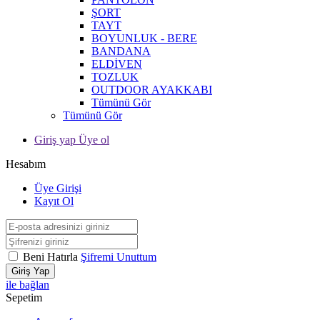
ŞORT
TAYT
BOYUNLUK - BERE
BANDANA
ELDİVEN
TOZLUK
OUTDOOR AYAKKABI
Tümünü Gör
Tümünü Gör
Giriş yap Üye ol
Hesabım
Üye Girişi
Kayıt Ol
Beni Hatırla
Şifremi Unuttum
Giriş Yap
ile bağlan
Sepetim