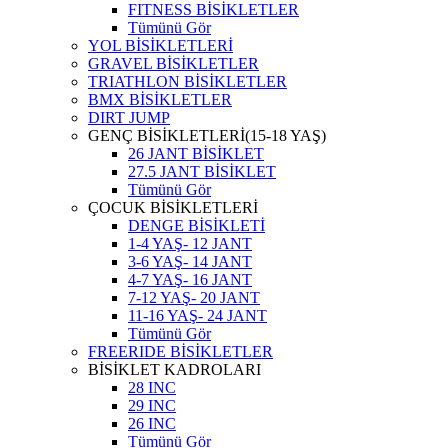
FITNESS BİSİKLETLER
Tümünü Gör
YOL BİSİKLETLERİ
GRAVEL BİSİKLETLER
TRIATHLON BİSİKLETLER
BMX BİSİKLETLER
DIRT JUMP
GENÇ BİSİKLETLERİ(15-18 YAŞ)
26 JANT BİSİKLET
27.5 JANT BİSİKLET
Tümünü Gör
ÇOCUK BİSİKLETLERİ
DENGE BİSİKLETİ
1-4 YAŞ- 12 JANT
3-6 YAŞ- 14 JANT
4-7 YAŞ- 16 JANT
7-12 YAŞ- 20 JANT
11-16 YAŞ- 24 JANT
Tümünü Gör
FREERIDE BİSİKLETLER
BİSİKLET KADROLARI
28 INC
29 INC
26 INC
Tümünü Gör