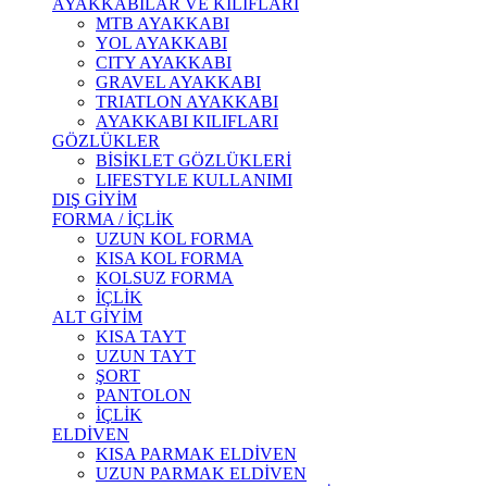
AYAKKABILAR VE KILIFLARI
MTB AYAKKABI
YOL AYAKKABI
CITY AYAKKABI
GRAVEL AYAKKABI
TRIATLON AYAKKABI
AYAKKABI KILIFLARI
GÖZLÜKLER
BİSİKLET GÖZLÜKLERİ
LIFESTYLE KULLANIMI
DIŞ GİYİM
FORMA / İÇLİK
UZUN KOL FORMA
KISA KOL FORMA
KOLSUZ FORMA
İÇLİK
ALT GİYİM
KISA TAYT
UZUN TAYT
ŞORT
PANTOLON
İÇLİK
ELDİVEN
KISA PARMAK ELDİVEN
UZUN PARMAK ELDİVEN