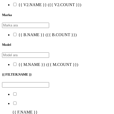
{{ V2.NAME }}
({{ V2.COUNT }})
Marka
{{ B.NAME }}
({{ B.COUNT }})
Model
{{ M.NAME }}
({{ M.COUNT }})
{{ FILTER.NAME }}
{{ F.NAME }}