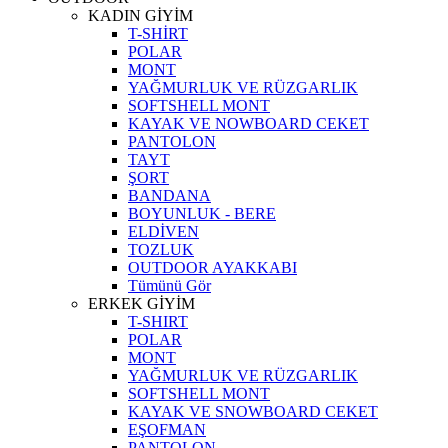
KADIN GİYİM
T-SHİRT
POLAR
MONT
YAĞMURLUK VE RÜZGARLIK
SOFTSHELL MONT
KAYAK VE NOWBOARD CEKET
PANTOLON
TAYT
ŞORT
BANDANA
BOYUNLUK - BERE
ELDİVEN
TOZLUK
OUTDOOR AYAKKABI
Tümünü Gör
ERKEK GİYİM
T-SHIRT
POLAR
MONT
YAĞMURLUK VE RÜZGARLIK
SOFTSHELL MONT
KAYAK VE SNOWBOARD CEKET
EŞOFMAN
PANTOLON