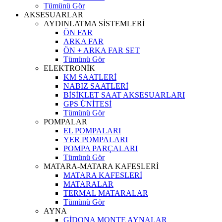
Tümünü Gör
AKSESUARLAR
AYDINLATMA SİSTEMLERİ
ÖN FAR
ARKA FAR
ÖN + ARKA FAR SET
Tümünü Gör
ELEKTRONİK
KM SAATLERİ
NABIZ SAATLERİ
BİSİKLET SAAT AKSESUARLARI
GPS ÜNİTESİ
Tümünü Gör
POMPALAR
EL POMPALARI
YER POMPALARI
POMPA PARÇALARI
Tümünü Gör
MATARA-MATARA KAFESLERİ
MATARA KAFESLERİ
MATARALAR
TERMAL MATARALAR
Tümünü Gör
AYNA
GİDONA MONTE AYNALAR