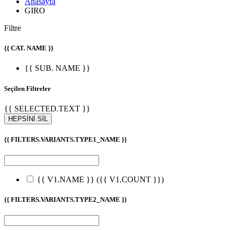
Anasayfa
GIRO
Filtre
{{ CAT. NAME }}
{{ SUB. NAME }}
Seçilen Filtreler
{{ SELECTED.TEXT }}
HEPSİNİ SİL
{{ FILTERS.VARIANTS.TYPE1_NAME }}
{{ V1.NAME }}
({{ V1.COUNT }})
{{ FILTERS.VARIANTS.TYPE2_NAME }}