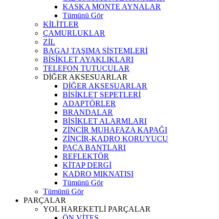
KASKA MONTE AYNALAR
Tümünü Gör
KİLİTLER
ÇAMURLUKLAR
ZİL
BAGAJ TAŞIMA SİSTEMLERİ
BİSİKLET AYAKLIKLARI
TELEFON TUTUCULAR
DİĞER AKSESUARLAR
DİĞER AKSESUARLAR
BİSİKLET SEPETLERİ
ADAPTÖRLER
BRANDALAR
BİSİKLET ALARMLARI
ZİNCİR MUHAFAZA KAPAĞI
ZİNCİR-KADRO KORUYUCU
PAÇA BANTLARI
REFLEKTÖR
KİTAP DERGİ
KADRO MIKNATISI
Tümünü Gör
Tümünü Gör
PARÇALAR
YOL HAREKETLİ PARÇALAR
ÖN VİTES