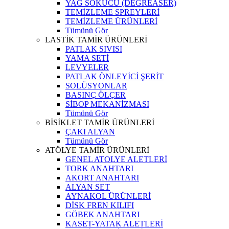
YAĞ SÖKÜCÜ (DEGREASER)
TEMİZLEME SPREYLERİ
TEMİZLEME ÜRÜNLERİ
Tümünü Gör
LASTİK TAMİR ÜRÜNLERİ
PATLAK SIVISI
YAMA SETİ
LEVYELER
PATLAK ÖNLEYİCİ ŞERİT
SOLÜSYONLAR
BASINÇ ÖLÇER
SİBOP MEKANİZMASI
Tümünü Gör
BİSİKLET TAMİR ÜRÜNLERİ
ÇAKI ALYAN
Tümünü Gör
ATÖLYE TAMİR ÜRÜNLERİ
GENEL ATOLYE ALETLERİ
TORK ANAHTARI
AKORT ANAHTARI
ALYAN SET
AYNAKOL ÜRÜNLERİ
DİSK FREN KILIFI
GÖBEK ANAHTARI
KASET-YATAK ALETLERİ