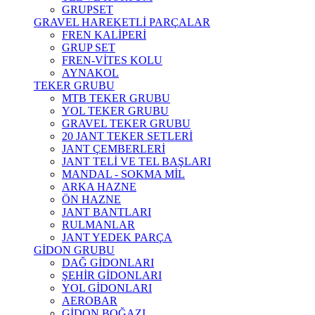
GRUPSET
GRAVEL HAREKETLİ PARÇALAR
FREN KALİPERİ
GRUP SET
FREN-VİTES KOLU
AYNAKOL
TEKER GRUBU
MTB TEKER GRUBU
YOL TEKER GRUBU
GRAVEL TEKER GRUBU
20 JANT TEKER SETLERİ
JANT ÇEMBERLERİ
JANT TELİ VE TEL BAŞLARI
MANDAL - SOKMA MİL
ARKA HAZNE
ÖN HAZNE
JANT BANTLARI
RULMANLAR
JANT YEDEK PARÇA
GİDON GRUBU
DAĞ GİDONLARI
ŞEHİR GİDONLARI
YOL GİDONLARI
AEROBAR
GİDON BOĞAZI