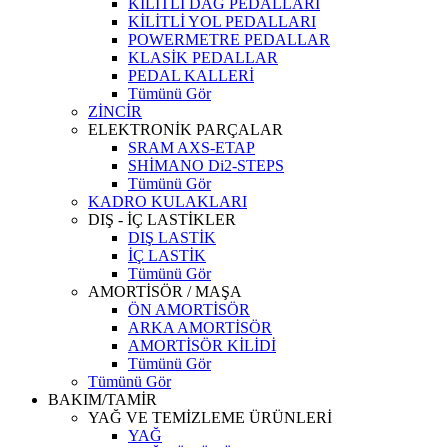
KİLİTLİ DAĞ PEDALLARI
KİLİTLİ YOL PEDALLARI
POWERMETRE PEDALLAR
KLASİK PEDALLAR
PEDAL KALLERİ
Tümünü Gör
ZİNCİR
ELEKTRONİK PARÇALAR
SRAM AXS-ETAP
SHİMANO Di2-STEPS
Tümünü Gör
KADRO KULAKLARI
DIŞ - İÇ LASTİKLER
DIŞ LASTİK
İÇ LASTİK
Tümünü Gör
AMORTİSÖR / MAŞA
ÖN AMORTİSÖR
ARKA AMORTİSÖR
AMORTİSÖR KİLİDİ
Tümünü Gör
Tümünü Gör
BAKIM/TAMİR
YAĞ VE TEMİZLEME ÜRÜNLERİ
YAĞ