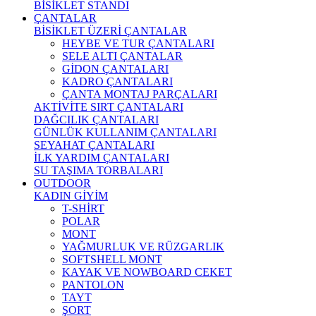
BİSİKLET STANDI
ÇANTALAR
BİSİKLET ÜZERİ ÇANTALAR
HEYBE VE TUR ÇANTALARI
SELE ALTI ÇANTALAR
GİDON ÇANTALARI
KADRO ÇANTALARI
ÇANTA MONTAJ PARÇALARI
AKTİVİTE SIRT ÇANTALARI
DAĞCILIK ÇANTALARI
GÜNLÜK KULLANIM ÇANTALARI
SEYAHAT ÇANTALARI
İLK YARDIM ÇANTALARI
SU TAŞIMA TORBALARI
OUTDOOR
KADIN GİYİM
T-SHİRT
POLAR
MONT
YAĞMURLUK VE RÜZGARLIK
SOFTSHELL MONT
KAYAK VE NOWBOARD CEKET
PANTOLON
TAYT
ŞORT