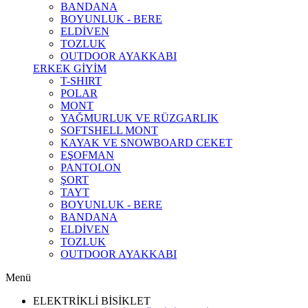
BANDANA
BOYUNLUK - BERE
ELDİVEN
TOZLUK
OUTDOOR AYAKKABI
ERKEK GİYİM
T-SHIRT
POLAR
MONT
YAĞMURLUK VE RÜZGARLIK
SOFTSHELL MONT
KAYAK VE SNOWBOARD CEKET
EŞOFMAN
PANTOLON
ŞORT
TAYT
BOYUNLUK - BERE
BANDANA
ELDİVEN
TOZLUK
OUTDOOR AYAKKABI
Menü
ELEKTRİKLİ BİSİKLET