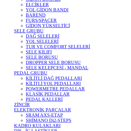
ELCİKLER
YOL GİDON BANDI
BAREND
FURŞ/SPACER
GİDON YÜKSELTİCİ
SELE GRUBU
DAĞ SELELERİ
YOL SELELERİ
TUR VE COMFORT SELELERİ
SELE KILIFI
SELE BORUSU
DROPPER SELE BORUSU
SELE KELEPÇESİ - MANDAL
PEDAL GRUBU
KİLİTLİ DAĞ PEDALLARI
KİLİTLİ YOL PEDALLARI
POWERMETRE PEDALLAR
KLASİK PEDALLAR
PEDAL KALLERİ
ZİNCİR
ELEKTRONİK PARÇALAR
SRAM AXS-ETAP
SHİMANO Di2-STEPS
KADRO KULAKLARI
DIŞ - İÇ LASTİKLER