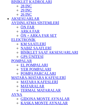
BİSİKLET KADROLARI
28 INC
29 INC
26 INC
AKSESUARLAR
AYDINLATMA SİSTEMLERİ
ÖN FAR
ARKA FAR
ÖN + ARKA FAR SET
ELEKTRONİK
KM SAATLERİ
NABIZ SAATLERİ
BİSİKLET SAAT AKSESUARLARI
GPS ÜNİTESİ
POMPALAR
EL POMPALARI
YER POMPALARI
POMPA PARÇALARI
MATARA-MATARA KAFESLERİ
MATARA KAFESLERİ
MATARALAR
TERMAL MATARALAR
AYNA
GİDONA MONTE AYNALAR
KASKA MONTE AYNALAR