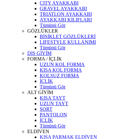
CITY AYAKKABI
GRAVEL AYAKKABI
TRIATLON AYAKKABI
AYAKKABI KILIFLARI
Tümünü Gör
GÖZLÜKLER
BİSİKLET GÖZLÜKLERİ
LIFESTYLE KULLANIMI
Tümünü Gör
DIŞ GİYİM
FORMA / İÇLİK
UZUN KOL FORMA
KISA KOL FORMA
KOLSUZ FORMA
İÇLİK
Tümünü Gör
ALT GİYİM
KISA TAYT
UZUN TAYT
ŞORT
PANTOLON
İÇLİK
Tümünü Gör
ELDİVEN
KISA PARMAK ELDİVEN