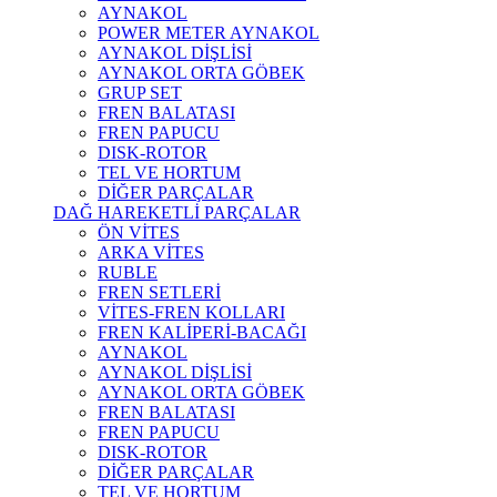
AYNAKOL
POWER METER AYNAKOL
AYNAKOL DİŞLİSİ
AYNAKOL ORTA GÖBEK
GRUP SET
FREN BALATASI
FREN PAPUCU
DISK-ROTOR
TEL VE HORTUM
DİĞER PARÇALAR
DAĞ HAREKETLİ PARÇALAR
ÖN VİTES
ARKA VİTES
RUBLE
FREN SETLERİ
VİTES-FREN KOLLARI
FREN KALİPERİ-BACAĞI
AYNAKOL
AYNAKOL DİŞLİSİ
AYNAKOL ORTA GÖBEK
FREN BALATASI
FREN PAPUCU
DISK-ROTOR
DİĞER PARÇALAR
TEL VE HORTUM