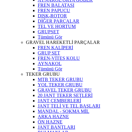
FREN BALATASI
FREN PAPUCU
DISK-ROTOR
DİĞER PARÇALAR
TEL VE HORTUM
GRUPSET
Tümünü Gör
GRAVEL HAREKETLİ PARÇALAR
FREN KALİPERİ
GRUP SET
FREN-VİTES KOLU
AYNAKOL
Tümünü Gör
TEKER GRUBU
MTB TEKER GRUBU
YOL TEKER GRUBU
GRAVEL TEKER GRUBU
20 JANT TEKER SETLERİ
JANT ÇEMBERLERİ
JANT TELİ VE TEL BAŞLARI
MANDAL - SOKMA MİL
ARKA HAZNE
ÖN HAZNE
JANT BANTLARI