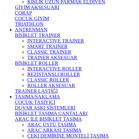
KIŞLIK UZUN PARMAK ELDİVEN
GİYİM AKSESUARI
ÇORAP
ÇOCUK GİYİM
TRIATHLON
ANTRENMAN
BİSİKLET TRAINER
INTERACTIVE TRAINER
SMART TRAINER
CLASSIC TRAINER
TRAINER AKSESUAR
BİSİKLET ROLLER
INTERACTIVE ROLLER
REZISTANSLI ROLLER
CLASSIC ROLLER
ROLLER AKSESUAR
TRAINER LASTİĞİ
TAŞIMA/SAKLAMA
ÇOCUK TAŞIYICI
DUVAR ASKI SİSTEMLERİ
BİSİKLET TAŞIMA ÇANTALARI
ARAÇ İLE BİSİKLET TAŞIMA
ARAÇ ÜSTÜ TAŞIMA
ARAÇ ARKASI TAŞIMA
ÇEKİ DEMİRİNE MONTELİ TAŞIMA