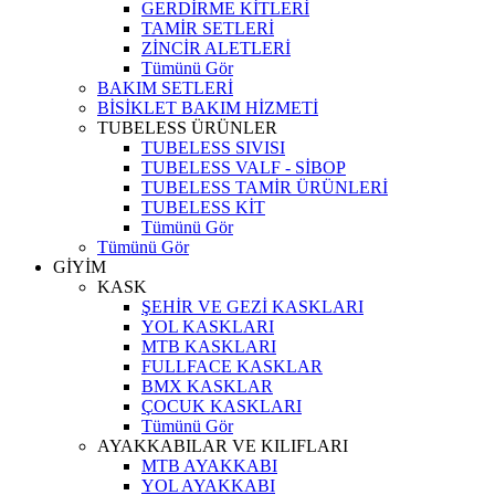
GERDİRME KİTLERİ
TAMİR SETLERİ
ZİNCİR ALETLERİ
Tümünü Gör
BAKIM SETLERİ
BİSİKLET BAKIM HİZMETİ
TUBELESS ÜRÜNLER
TUBELESS SIVISI
TUBELESS VALF - SİBOP
TUBELESS TAMİR ÜRÜNLERİ
TUBELESS KİT
Tümünü Gör
Tümünü Gör
GİYİM
KASK
ŞEHİR VE GEZİ KASKLARI
YOL KASKLARI
MTB KASKLARI
FULLFACE KASKLAR
BMX KASKLAR
ÇOCUK KASKLARI
Tümünü Gör
AYAKKABILAR VE KILIFLARI
MTB AYAKKABI
YOL AYAKKABI