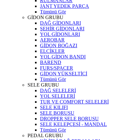
RULMANLAR
JANT YEDEK PARÇA
Tümünü Gör
GİDON GRUBU
DAĞ GİDONLARI
ŞEHİR GİDONLARI
YOL GİDONLARI
AEROBAR
GİDON BOĞAZI
ELCİKLER
YOL GİDON BANDI
BAREND
FURŞ/SPACER
GİDON YÜKSELTİCİ
Tümünü Gör
SELE GRUBU
DAĞ SELELERİ
YOL SELELERİ
TUR VE COMFORT SELELERİ
SELE KILIFI
SELE BORUSU
DROPPER SELE BORUSU
SELE KELEPÇESİ - MANDAL
Tümünü Gör
PEDAL GRUBU