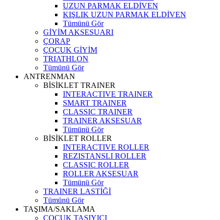
UZUN PARMAK ELDİVEN
KIŞLIK UZUN PARMAK ELDİVEN
Tümünü Gör
GİYİM AKSESUARI
ÇORAP
ÇOCUK GİYİM
TRIATHLON
Tümünü Gör
ANTRENMAN
BİSİKLET TRAINER
INTERACTIVE TRAINER
SMART TRAINER
CLASSIC TRAINER
TRAINER AKSESUAR
Tümünü Gör
BİSİKLET ROLLER
INTERACTIVE ROLLER
REZISTANSLI ROLLER
CLASSIC ROLLER
ROLLER AKSESUAR
Tümünü Gör
TRAINER LASTİĞİ
Tümünü Gör
TAŞIMA/SAKLAMA
ÇOCUK TAŞIYICI