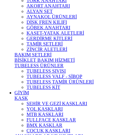
TORK ANAHTARI
AKORT ANAHTARI
ALYAN SET
AYNAKOL ÜRÜNLERİ
DİSK FREN KILIFI
GÖBEK ANAHTARI
KASET-YATAK ALETLERİ
GERDİRME KİTLERİ
TAMİR SETLERİ
ZİNCİR ALETLERİ
BAKIM SETLERİ
BİSİKLET BAKIM HİZMETİ
TUBELESS ÜRÜNLER
TUBELESS SIVISI
TUBELESS VALF - SİBOP
TUBELESS TAMİR ÜRÜNLERİ
TUBELESS KİT
GİYİM
KASK
ŞEHİR VE GEZİ KASKLARI
YOL KASKLARI
MTB KASKLARI
FULLFACE KASKLAR
BMX KASKLAR
ÇOCUK KASKLARI