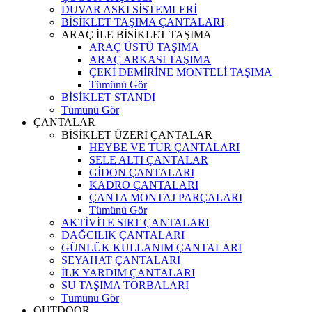
DUVAR ASKI SİSTEMLERİ
BİSİKLET TAŞIMA ÇANTALARI
ARAÇ İLE BİSİKLET TAŞIMA
ARAÇ ÜSTÜ TAŞIMA
ARAÇ ARKASI TAŞIMA
ÇEKİ DEMİRİNE MONTELİ TAŞIMA
Tümünü Gör
BİSİKLET STANDI
Tümünü Gör
ÇANTALAR
BİSİKLET ÜZERİ ÇANTALAR
HEYBE VE TUR ÇANTALARI
SELE ALTI ÇANTALAR
GİDON ÇANTALARI
KADRO ÇANTALARI
ÇANTA MONTAJ PARÇALARI
Tümünü Gör
AKTİVİTE SIRT ÇANTALARI
DAĞCILIK ÇANTALARI
GÜNLÜK KULLANIM ÇANTALARI
SEYAHAT ÇANTALARI
İLK YARDIM ÇANTALARI
SU TAŞIMA TORBALARI
Tümünü Gör
OUTDOOR