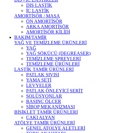
DIŞ LASTİK
İÇ LASTİK
AMORTİSÖR / MAŞA
ÖN AMORTİSÖR
ARKA AMORTİSÖR
AMORTİSÖR KİLİDİ
BAKIM/TAMİR
YAĞ VE TEMİZLEME ÜRÜNLERİ
YAĞ
YAĞ SÖKÜCÜ (DEGREASER)
TEMİZLEME SPREYLERİ
TEMİZLEME ÜRÜNLERİ
LASTİK TAMİR ÜRÜNLERİ
PATLAK SIVISI
YAMA SETİ
LEVYELER
PATLAK ÖNLEYİCİ ŞERİT
SOLÜSYONLAR
BASINÇ ÖLÇER
SİBOP MEKANİZMASI
BİSİKLET TAMİR ÜRÜNLERİ
ÇAKI ALYAN
ATÖLYE TAMİR ÜRÜNLERİ
GENEL ATOLYE ALETLERİ