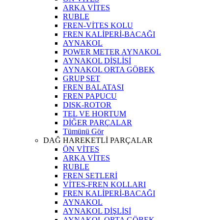
ARKA VİTES
RUBLE
FREN-VİTES KOLU
FREN KALİPERİ-BACAĞI
AYNAKOL
POWER METER AYNAKOL
AYNAKOL DİŞLİSİ
AYNAKOL ORTA GÖBEK
GRUP SET
FREN BALATASI
FREN PAPUCU
DISK-ROTOR
TEL VE HORTUM
DİĞER PARÇALAR
Tümünü Gör
DAĞ HAREKETLİ PARÇALAR
ÖN VİTES
ARKA VİTES
RUBLE
FREN SETLERİ
VİTES-FREN KOLLARI
FREN KALİPERİ-BACAĞI
AYNAKOL
AYNAKOL DİŞLİSİ
AYNAKOL ORTA GÖBEK