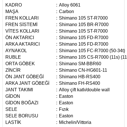
KADRO
:
Alloy 6061
MAŞA
:
Carbon
FREN KOLLARI
:
Shimano 105 ST-R7000
FREN SİSTEMİ
:
Shimano 105 BR-R7000
VİTES KOLLARI
:
Shimano 105 ST-R7000
ÖN AKTARICI
:
Shimano 105 FD-R7000
ARKA AKTARICI
:
Shimano 105 FD-R7000
AYNAKOL
:
Shimano 105 FC-R7000 (50-34t)
RUBLE
:
Shimano 105 CS-R7000 (11s) (11
ORTA GÖBEK
:
Shimano SM-BBR60
ZİNCİR
:
Shimano CN-HG601-11
ÖN JANT GÖBEĞİ
:
Shimano HB-RS400
ARKA JANT GÖBEĞİ
:
Shimano FH-RS400
JANT TAKIMI
:
Alloy çift katlı/double wall
GİDON
:
Easton
GİDON BOĞAZI
:
Easton
SELE
:
Fızık
SELE BORUSU
:
Easton
LASTİK
:
Michelin/Vittoria