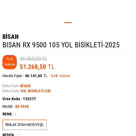
BİSAN
BISAN RX 9500 105 YOL BİSİKLETİ-2025
56.965,00
TL
%
10
İndirim
51.268,50
TL
Havale Fiyatı :
46.141,65
TL
%10
İndirim
Daha Fazla
BİSAN
Daha Fazla
YOL BİSİKLETLERİ
Ürün Kodu :
T25377
Model :
RX 9500
RENK.. :
PARLAK SİYAH-MOR/YEŞİL
BEDEN... :