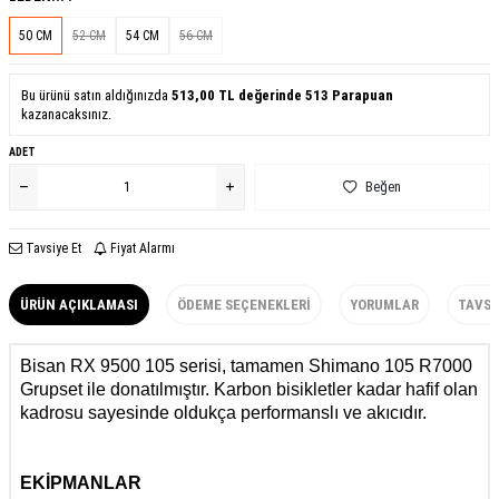
50 CM
52 CM
54 CM
56 CM
Bu ürünü satın aldığınızda
513,00
TL değerinde
513
Parapuan
kazanacaksınız.
ADET
Beğen
Tavsiye Et
Fiyat Alarmı
ÜRÜN AÇIKLAMASI
ÖDEME SEÇENEKLERI
YORUMLAR
TAVSI
Bisan RX 9500 105 serisi, tamamen Shimano 105 R7000
Grupset ile donatılmıştır. Karbon bisikletler kadar hafif olan
kadrosu sayesinde oldukça performanslı ve akıcıdır.
EKİPMANLAR