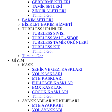
GERDİRME KİTLERİ
TAMİR SETLERİ
ZİNCİR ALETLERİ
Tümünü Gör
BAKIM SETLERİ
BİSİKLET BAKIM HİZMETİ
TUBELESS ÜRÜNLER
TUBELESS SIVISI
TUBELESS VALF - SİBOP
TUBELESS TAMİR ÜRÜNLERİ
TUBELESS KİT
Tümünü Gör
Tümünü Gör
GİYİM
KASK
ŞEHİR VE GEZİ KASKLARI
YOL KASKLARI
MTB KASKLARI
FULLFACE KASKLAR
BMX KASKLAR
ÇOCUK KASKLARI
Tümünü Gör
AYAKKABILAR VE KILIFLARI
MTB AYAKKABI
YOL AYAKKABI