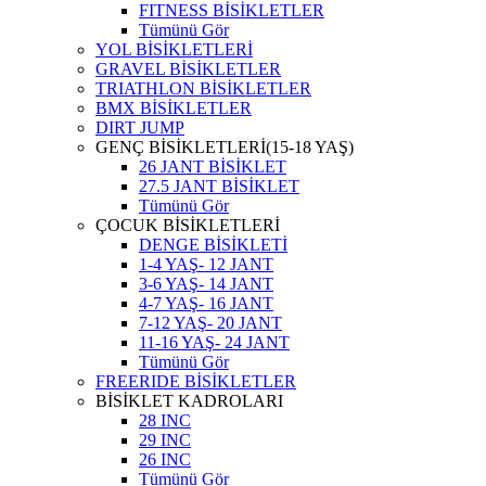
FITNESS BİSİKLETLER
Tümünü Gör
YOL BİSİKLETLERİ
GRAVEL BİSİKLETLER
TRIATHLON BİSİKLETLER
BMX BİSİKLETLER
DIRT JUMP
GENÇ BİSİKLETLERİ(15-18 YAŞ)
26 JANT BİSİKLET
27.5 JANT BİSİKLET
Tümünü Gör
ÇOCUK BİSİKLETLERİ
DENGE BİSİKLETİ
1-4 YAŞ- 12 JANT
3-6 YAŞ- 14 JANT
4-7 YAŞ- 16 JANT
7-12 YAŞ- 20 JANT
11-16 YAŞ- 24 JANT
Tümünü Gör
FREERIDE BİSİKLETLER
BİSİKLET KADROLARI
28 INC
29 INC
26 INC
Tümünü Gör