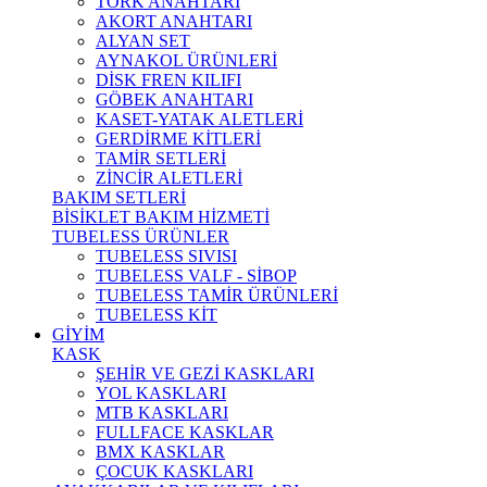
TORK ANAHTARI
AKORT ANAHTARI
ALYAN SET
AYNAKOL ÜRÜNLERİ
DİSK FREN KILIFI
GÖBEK ANAHTARI
KASET-YATAK ALETLERİ
GERDİRME KİTLERİ
TAMİR SETLERİ
ZİNCİR ALETLERİ
BAKIM SETLERİ
BİSİKLET BAKIM HİZMETİ
TUBELESS ÜRÜNLER
TUBELESS SIVISI
TUBELESS VALF - SİBOP
TUBELESS TAMİR ÜRÜNLERİ
TUBELESS KİT
GİYİM
KASK
ŞEHİR VE GEZİ KASKLARI
YOL KASKLARI
MTB KASKLARI
FULLFACE KASKLAR
BMX KASKLAR
ÇOCUK KASKLARI