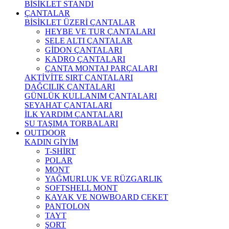
BİSİKLET STANDI
ÇANTALAR
BİSİKLET ÜZERİ ÇANTALAR
HEYBE VE TUR ÇANTALARI
SELE ALTI ÇANTALAR
GİDON ÇANTALARI
KADRO ÇANTALARI
ÇANTA MONTAJ PARÇALARI
AKTİVİTE SIRT ÇANTALARI
DAĞCILIK ÇANTALARI
GÜNLÜK KULLANIM ÇANTALARI
SEYAHAT ÇANTALARI
İLK YARDIM ÇANTALARI
SU TAŞIMA TORBALARI
OUTDOOR
KADIN GİYİM
T-SHİRT
POLAR
MONT
YAĞMURLUK VE RÜZGARLIK
SOFTSHELL MONT
KAYAK VE NOWBOARD CEKET
PANTOLON
TAYT
ŞORT