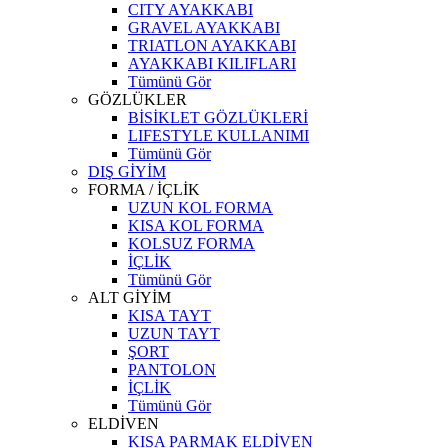
CITY AYAKKABI
GRAVEL AYAKKABI
TRIATLON AYAKKABI
AYAKKABI KILIFLARI
Tümünü Gör
GÖZLÜKLER
BİSİKLET GÖZLÜKLERİ
LIFESTYLE KULLANIMI
Tümünü Gör
DIŞ GİYİM
FORMA / İÇLİK
UZUN KOL FORMA
KISA KOL FORMA
KOLSUZ FORMA
İÇLİK
Tümünü Gör
ALT GİYİM
KISA TAYT
UZUN TAYT
ŞORT
PANTOLON
İÇLİK
Tümünü Gör
ELDİVEN
KISA PARMAK ELDİVEN