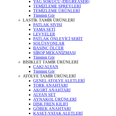
YAĞ SÖKÜCÜ (DEGREASER)
TEMİZLEME SPREYLERİ
TEMİZLEME ÜRÜNLERİ
Tümünü Gör
LASTİK TAMİR ÜRÜNLERİ
PATLAK SIVISI
YAMA SETİ
LEVYELER
PATLAK ÖNLEYİCİ ŞERİT
SOLÜSYONLAR
BASINÇ ÖLÇER
SİBOP MEKANİZMASI
Tümünü Gör
BİSİKLET TAMİR ÜRÜNLERİ
ÇAKI ALYAN
Tümünü Gör
ATÖLYE TAMİR ÜRÜNLERİ
GENEL ATOLYE ALETLERİ
TORK ANAHTARI
AKORT ANAHTARI
ALYAN SET
AYNAKOL ÜRÜNLERİ
DİSK FREN KILIFI
GÖBEK ANAHTARI
KASET-YATAK ALETLERİ