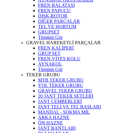
FREN BALATASI
FREN PAPUCU
DISK-ROTOR
DİĞER PARÇALAR
TEL VE HORTUM
GRUPSET
Tümünü Gör
GRAVEL HAREKETLİ PARÇALAR
FREN KALİPERİ
GRUP SET
FREN-VİTES KOLU
AYNAKOL
Tümünü Gör
TEKER GRUBU
MTB TEKER GRUBU
YOL TEKER GRUBU
GRAVEL TEKER GRUBU
20 JANT TEKER SETLERİ
JANT ÇEMBERLERİ
JANT TELİ VE TEL BAŞLARI
MANDAL - SOKMA MİL
ARKA HAZNE
ÖN HAZNE
JANT BANTLARI