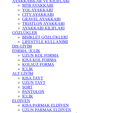
AYAKKABILAR VE KILIFLARI
MTB AYAKKABI
YOL AYAKKABI
CITY AYAKKABI
GRAVEL AYAKKABI
TRIATLON AYAKKABI
AYAKKABI KILIFLARI
GÖZLÜKLER
BİSİKLET GÖZLÜKLERİ
LIFESTYLE KULLANIMI
DIŞ GİYİM
FORMA / İÇLİK
UZUN KOL FORMA
KISA KOL FORMA
KOLSUZ FORMA
İÇLİK
ALT GİYİM
KISA TAYT
UZUN TAYT
ŞORT
PANTOLON
İÇLİK
ELDİVEN
KISA PARMAK ELDİVEN
UZUN PARMAK ELDİVEN