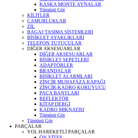
KASKA MONTE AYNALAR
Tümünü Gör
KİLİTLER
ÇAMURLUKLAR
ZİL
BAGAJ TAŞIMA SİSTEMLERİ
BİSİKLET AYAKLIKLARI
TELEFON TUTUCULAR
DİĞER AKSESUARLAR
DİĞER AKSESUARLAR
BİSİKLET SEPETLERİ
ADAPTÖRLER
BRANDALAR
BİSİKLET ALARMLARI
ZİNCİR MUHAFAZA KAPAĞI
ZİNCİR-KADRO KORUYUCU
PAÇA BANTLARI
REFLEKTÖR
KİTAP DERGİ
KADRO MIKNATISI
Tümünü Gör
Tümünü Gör
PARÇALAR
YOL HAREKETLİ PARÇALAR
ÖN VİTES