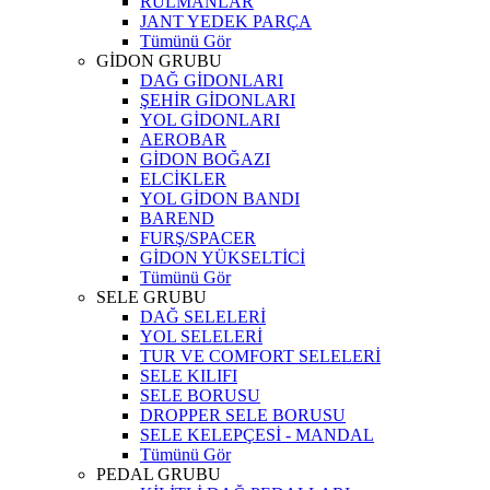
RULMANLAR
JANT YEDEK PARÇA
Tümünü Gör
GİDON GRUBU
DAĞ GİDONLARI
ŞEHİR GİDONLARI
YOL GİDONLARI
AEROBAR
GİDON BOĞAZI
ELCİKLER
YOL GİDON BANDI
BAREND
FURŞ/SPACER
GİDON YÜKSELTİCİ
Tümünü Gör
SELE GRUBU
DAĞ SELELERİ
YOL SELELERİ
TUR VE COMFORT SELELERİ
SELE KILIFI
SELE BORUSU
DROPPER SELE BORUSU
SELE KELEPÇESİ - MANDAL
Tümünü Gör
PEDAL GRUBU