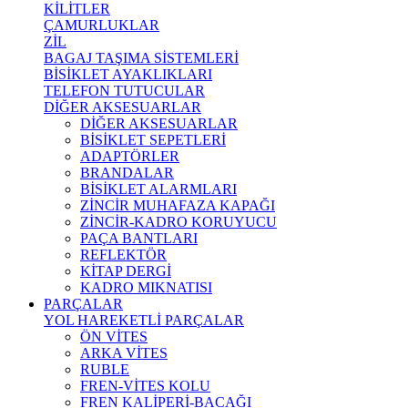
KİLİTLER
ÇAMURLUKLAR
ZİL
BAGAJ TAŞIMA SİSTEMLERİ
BİSİKLET AYAKLIKLARI
TELEFON TUTUCULAR
DİĞER AKSESUARLAR
DİĞER AKSESUARLAR
BİSİKLET SEPETLERİ
ADAPTÖRLER
BRANDALAR
BİSİKLET ALARMLARI
ZİNCİR MUHAFAZA KAPAĞI
ZİNCİR-KADRO KORUYUCU
PAÇA BANTLARI
REFLEKTÖR
KİTAP DERGİ
KADRO MIKNATISI
PARÇALAR
YOL HAREKETLİ PARÇALAR
ÖN VİTES
ARKA VİTES
RUBLE
FREN-VİTES KOLU
FREN KALİPERİ-BACAĞI