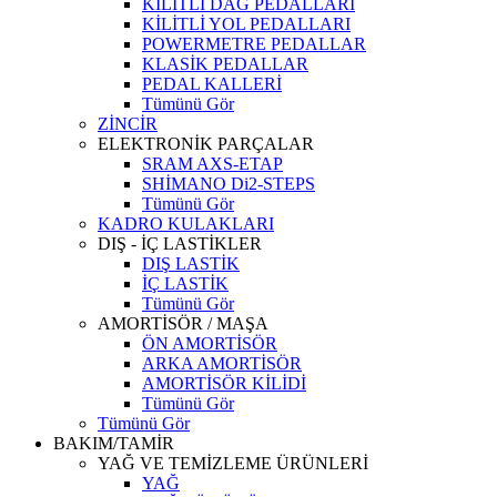
KİLİTLİ DAĞ PEDALLARI
KİLİTLİ YOL PEDALLARI
POWERMETRE PEDALLAR
KLASİK PEDALLAR
PEDAL KALLERİ
Tümünü Gör
ZİNCİR
ELEKTRONİK PARÇALAR
SRAM AXS-ETAP
SHİMANO Di2-STEPS
Tümünü Gör
KADRO KULAKLARI
DIŞ - İÇ LASTİKLER
DIŞ LASTİK
İÇ LASTİK
Tümünü Gör
AMORTİSÖR / MAŞA
ÖN AMORTİSÖR
ARKA AMORTİSÖR
AMORTİSÖR KİLİDİ
Tümünü Gör
Tümünü Gör
BAKIM/TAMİR
YAĞ VE TEMİZLEME ÜRÜNLERİ
YAĞ