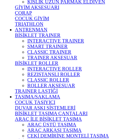
KIŞLIK UZUN PARMAK ELDİVEN
GİYİM AKSESUARI
ÇORAP
ÇOCUK GİYİM
TRIATHLON
ANTRENMAN
BİSİKLET TRAINER
INTERACTIVE TRAINER
SMART TRAINER
CLASSIC TRAINER
TRAINER AKSESUAR
BİSİKLET ROLLER
INTERACTIVE ROLLER
REZISTANSLI ROLLER
CLASSIC ROLLER
ROLLER AKSESUAR
TRAINER LASTİĞİ
TAŞIMA/SAKLAMA
ÇOCUK TAŞIYICI
DUVAR ASKI SİSTEMLERİ
BİSİKLET TAŞIMA ÇANTALARI
ARAÇ İLE BİSİKLET TAŞIMA
ARAÇ ÜSTÜ TAŞIMA
ARAÇ ARKASI TAŞIMA
ÇEKİ DEMİRİNE MONTELİ TAŞIMA