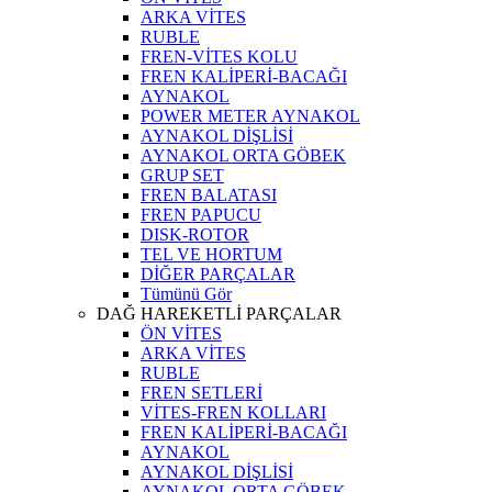
ARKA VİTES
RUBLE
FREN-VİTES KOLU
FREN KALİPERİ-BACAĞI
AYNAKOL
POWER METER AYNAKOL
AYNAKOL DİŞLİSİ
AYNAKOL ORTA GÖBEK
GRUP SET
FREN BALATASI
FREN PAPUCU
DISK-ROTOR
TEL VE HORTUM
DİĞER PARÇALAR
Tümünü Gör
DAĞ HAREKETLİ PARÇALAR
ÖN VİTES
ARKA VİTES
RUBLE
FREN SETLERİ
VİTES-FREN KOLLARI
FREN KALİPERİ-BACAĞI
AYNAKOL
AYNAKOL DİŞLİSİ
AYNAKOL ORTA GÖBEK