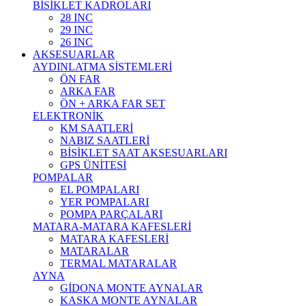
BİSİKLET KADROLARI
28 INC
29 INC
26 INC
AKSESUARLAR
AYDINLATMA SİSTEMLERİ
ÖN FAR
ARKA FAR
ÖN + ARKA FAR SET
ELEKTRONİK
KM SAATLERİ
NABIZ SAATLERİ
BİSİKLET SAAT AKSESUARLARI
GPS ÜNİTESİ
POMPALAR
EL POMPALARI
YER POMPALARI
POMPA PARÇALARI
MATARA-MATARA KAFESLERİ
MATARA KAFESLERİ
MATARALAR
TERMAL MATARALAR
AYNA
GİDONA MONTE AYNALAR
KASKA MONTE AYNALAR