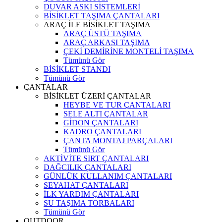
DUVAR ASKI SİSTEMLERİ
BİSİKLET TAŞIMA ÇANTALARI
ARAÇ İLE BİSİKLET TAŞIMA
ARAÇ ÜSTÜ TAŞIMA
ARAÇ ARKASI TAŞIMA
ÇEKİ DEMİRİNE MONTELİ TAŞIMA
Tümünü Gör
BİSİKLET STANDI
Tümünü Gör
ÇANTALAR
BİSİKLET ÜZERİ ÇANTALAR
HEYBE VE TUR ÇANTALARI
SELE ALTI ÇANTALAR
GİDON ÇANTALARI
KADRO ÇANTALARI
ÇANTA MONTAJ PARÇALARI
Tümünü Gör
AKTİVİTE SIRT ÇANTALARI
DAĞCILIK ÇANTALARI
GÜNLÜK KULLANIM ÇANTALARI
SEYAHAT ÇANTALARI
İLK YARDIM ÇANTALARI
SU TAŞIMA TORBALARI
Tümünü Gör
OUTDOOR