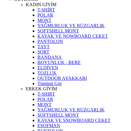
KADIN GİYİM
T-SHİRT
POLAR
MONT
YAĞMURLUK VE RÜZGARLIK
SOFTSHELL MONT
KAYAK VE NOWBOARD CEKET
PANTOLON
TAYT
ŞORT
BANDANA
BOYUNLUK - BERE
ELDİVEN
TOZLUK
OUTDOOR AYAKKABI
Tümünü Gör
ERKEK GİYİM
T-SHIRT
POLAR
MONT
YAĞMURLUK VE RÜZGARLIK
SOFTSHELL MONT
KAYAK VE SNOWBOARD CEKET
EŞOFMAN
PANTOLON