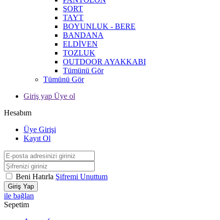
ŞORT
TAYT
BOYUNLUK - BERE
BANDANA
ELDİVEN
TOZLUK
OUTDOOR AYAKKABI
Tümünü Gör
Tümünü Gör
Giriş yap Üye ol
Hesabım
Üye Girişi
Kayıt Ol
Beni Hatırla
Şifremi Unuttum
Giriş Yap
ile bağlan
Sepetim