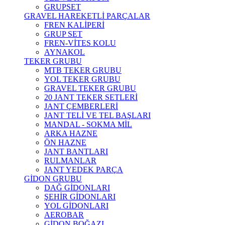
GRUPSET
GRAVEL HAREKETLİ PARÇALAR
FREN KALİPERİ
GRUP SET
FREN-VİTES KOLU
AYNAKOL
TEKER GRUBU
MTB TEKER GRUBU
YOL TEKER GRUBU
GRAVEL TEKER GRUBU
20 JANT TEKER SETLERİ
JANT ÇEMBERLERİ
JANT TELİ VE TEL BAŞLARI
MANDAL - SOKMA MİL
ARKA HAZNE
ÖN HAZNE
JANT BANTLARI
RULMANLAR
JANT YEDEK PARÇA
GİDON GRUBU
DAĞ GİDONLARI
ŞEHİR GİDONLARI
YOL GİDONLARI
AEROBAR
GİDON BOĞAZI