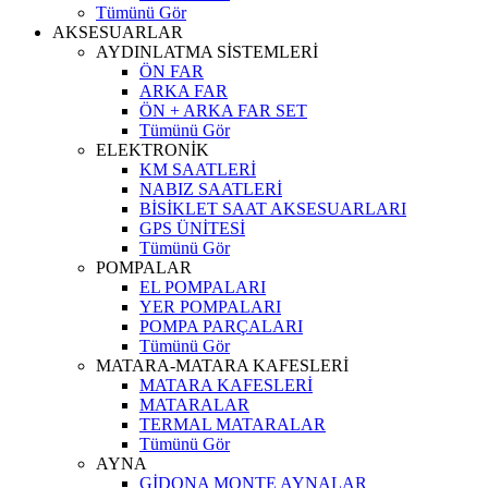
Tümünü Gör
AKSESUARLAR
AYDINLATMA SİSTEMLERİ
ÖN FAR
ARKA FAR
ÖN + ARKA FAR SET
Tümünü Gör
ELEKTRONİK
KM SAATLERİ
NABIZ SAATLERİ
BİSİKLET SAAT AKSESUARLARI
GPS ÜNİTESİ
Tümünü Gör
POMPALAR
EL POMPALARI
YER POMPALARI
POMPA PARÇALARI
Tümünü Gör
MATARA-MATARA KAFESLERİ
MATARA KAFESLERİ
MATARALAR
TERMAL MATARALAR
Tümünü Gör
AYNA
GİDONA MONTE AYNALAR