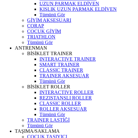
UZUN PARMAK ELDİVEN
KIŞLIK UZUN PARMAK ELDİVEN
Tümünü Gör
GİYİM AKSESUARI
ÇORAP
ÇOCUK GİYİM
TRIATHLON
Tümünü Gör
ANTRENMAN
BİSİKLET TRAINER
INTERACTIVE TRAINER
SMART TRAINER
CLASSIC TRAINER
TRAINER AKSESUAR
Tümünü Gör
BİSİKLET ROLLER
INTERACTIVE ROLLER
REZISTANSLI ROLLER
CLASSIC ROLLER
ROLLER AKSESUAR
Tümünü Gör
TRAINER LASTİĞİ
Tümünü Gör
TAŞIMA/SAKLAMA
ÇOCUK TAŞIYICI