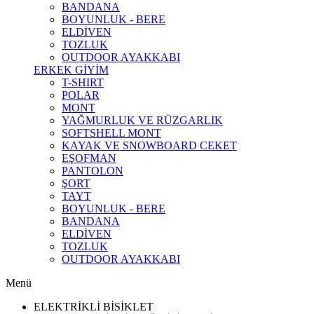
BANDANA
BOYUNLUK - BERE
ELDİVEN
TOZLUK
OUTDOOR AYAKKABI
ERKEK GİYİM
T-SHIRT
POLAR
MONT
YAĞMURLUK VE RÜZGARLIK
SOFTSHELL MONT
KAYAK VE SNOWBOARD CEKET
EŞOFMAN
PANTOLON
ŞORT
TAYT
BOYUNLUK - BERE
BANDANA
ELDİVEN
TOZLUK
OUTDOOR AYAKKABI
Menü
ELEKTRİKLİ BİSİKLET