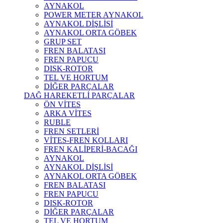
AYNAKOL
POWER METER AYNAKOL
AYNAKOL DİŞLİSİ
AYNAKOL ORTA GÖBEK
GRUP SET
FREN BALATASI
FREN PAPUCU
DISK-ROTOR
TEL VE HORTUM
DİĞER PARÇALAR
DAĞ HAREKETLİ PARÇALAR
ÖN VİTES
ARKA VİTES
RUBLE
FREN SETLERİ
VİTES-FREN KOLLARI
FREN KALİPERİ-BACAĞI
AYNAKOL
AYNAKOL DİŞLİSİ
AYNAKOL ORTA GÖBEK
FREN BALATASI
FREN PAPUCU
DISK-ROTOR
DİĞER PARÇALAR
TEL VE HORTUM