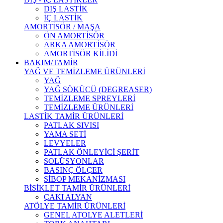
DIŞ LASTİK
İÇ LASTİK
AMORTİSÖR / MAŞA
ÖN AMORTİSÖR
ARKA AMORTİSÖR
AMORTİSÖR KİLİDİ
BAKIM/TAMİR
YAĞ VE TEMİZLEME ÜRÜNLERİ
YAĞ
YAĞ SÖKÜCÜ (DEGREASER)
TEMİZLEME SPREYLERİ
TEMİZLEME ÜRÜNLERİ
LASTİK TAMİR ÜRÜNLERİ
PATLAK SIVISI
YAMA SETİ
LEVYELER
PATLAK ÖNLEYİCİ ŞERİT
SOLÜSYONLAR
BASINÇ ÖLÇER
SİBOP MEKANİZMASI
BİSİKLET TAMİR ÜRÜNLERİ
ÇAKI ALYAN
ATÖLYE TAMİR ÜRÜNLERİ
GENEL ATOLYE ALETLERİ