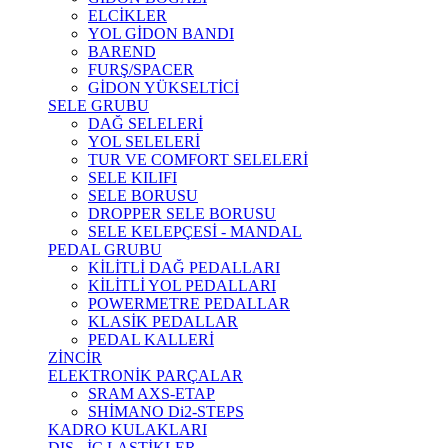
ELCİKLER
YOL GİDON BANDI
BAREND
FURŞ/SPACER
GİDON YÜKSELTİCİ
SELE GRUBU
DAĞ SELELERİ
YOL SELELERİ
TUR VE COMFORT SELELERİ
SELE KILIFI
SELE BORUSU
DROPPER SELE BORUSU
SELE KELEPÇESİ - MANDAL
PEDAL GRUBU
KİLİTLİ DAĞ PEDALLARI
KİLİTLİ YOL PEDALLARI
POWERMETRE PEDALLAR
KLASİK PEDALLAR
PEDAL KALLERİ
ZİNCİR
ELEKTRONİK PARÇALAR
SRAM AXS-ETAP
SHİMANO Di2-STEPS
KADRO KULAKLARI
DIŞ - İÇ LASTİKLER