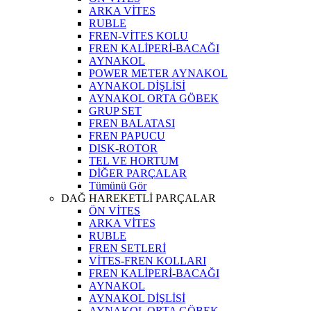
ARKA VİTES
RUBLE
FREN-VİTES KOLU
FREN KALİPERİ-BACAĞI
AYNAKOL
POWER METER AYNAKOL
AYNAKOL DİŞLİSİ
AYNAKOL ORTA GÖBEK
GRUP SET
FREN BALATASI
FREN PAPUCU
DISK-ROTOR
TEL VE HORTUM
DİĞER PARÇALAR
Tümünü Gör
DAĞ HAREKETLİ PARÇALAR
ÖN VİTES
ARKA VİTES
RUBLE
FREN SETLERİ
VİTES-FREN KOLLARI
FREN KALİPERİ-BACAĞI
AYNAKOL
AYNAKOL DİŞLİSİ
AYNAKOL ORTA GÖBEK