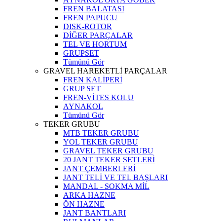
FREN BALATASI
FREN PAPUCU
DISK-ROTOR
DİĞER PARÇALAR
TEL VE HORTUM
GRUPSET
Tümünü Gör
GRAVEL HAREKETLİ PARÇALAR
FREN KALİPERİ
GRUP SET
FREN-VİTES KOLU
AYNAKOL
Tümünü Gör
TEKER GRUBU
MTB TEKER GRUBU
YOL TEKER GRUBU
GRAVEL TEKER GRUBU
20 JANT TEKER SETLERİ
JANT ÇEMBERLERİ
JANT TELİ VE TEL BAŞLARI
MANDAL - SOKMA MİL
ARKA HAZNE
ÖN HAZNE
JANT BANTLARI