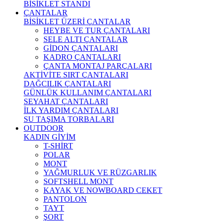
BİSİKLET STANDI
ÇANTALAR
BİSİKLET ÜZERİ ÇANTALAR
HEYBE VE TUR ÇANTALARI
SELE ALTI ÇANTALAR
GİDON ÇANTALARI
KADRO ÇANTALARI
ÇANTA MONTAJ PARÇALARI
AKTİVİTE SIRT ÇANTALARI
DAĞCILIK ÇANTALARI
GÜNLÜK KULLANIM ÇANTALARI
SEYAHAT ÇANTALARI
İLK YARDIM ÇANTALARI
SU TAŞIMA TORBALARI
OUTDOOR
KADIN GİYİM
T-SHİRT
POLAR
MONT
YAĞMURLUK VE RÜZGARLIK
SOFTSHELL MONT
KAYAK VE NOWBOARD CEKET
PANTOLON
TAYT
ŞORT