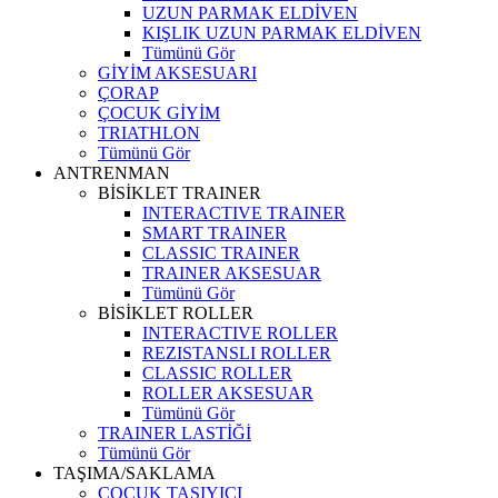
UZUN PARMAK ELDİVEN
KIŞLIK UZUN PARMAK ELDİVEN
Tümünü Gör
GİYİM AKSESUARI
ÇORAP
ÇOCUK GİYİM
TRIATHLON
Tümünü Gör
ANTRENMAN
BİSİKLET TRAINER
INTERACTIVE TRAINER
SMART TRAINER
CLASSIC TRAINER
TRAINER AKSESUAR
Tümünü Gör
BİSİKLET ROLLER
INTERACTIVE ROLLER
REZISTANSLI ROLLER
CLASSIC ROLLER
ROLLER AKSESUAR
Tümünü Gör
TRAINER LASTİĞİ
Tümünü Gör
TAŞIMA/SAKLAMA
ÇOCUK TAŞIYICI