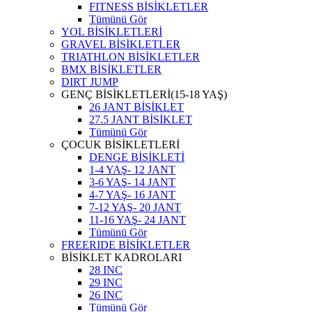
FITNESS BİSİKLETLER
Tümünü Gör
YOL BİSİKLETLERİ
GRAVEL BİSİKLETLER
TRIATHLON BİSİKLETLER
BMX BİSİKLETLER
DIRT JUMP
GENÇ BİSİKLETLERİ(15-18 YAŞ)
26 JANT BİSİKLET
27.5 JANT BİSİKLET
Tümünü Gör
ÇOCUK BİSİKLETLERİ
DENGE BİSİKLETİ
1-4 YAŞ- 12 JANT
3-6 YAŞ- 14 JANT
4-7 YAŞ- 16 JANT
7-12 YAŞ- 20 JANT
11-16 YAŞ- 24 JANT
Tümünü Gör
FREERIDE BİSİKLETLER
BİSİKLET KADROLARI
28 INC
29 INC
26 INC
Tümünü Gör