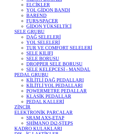
ELCİKLER
YOL GİDON BANDI
BAREND
FURŞ/SPACER
GİDON YÜKSELTİCİ
SELE GRUBU
DAĞ SELELERİ
YOL SELELERİ
TUR VE COMFORT SELELERİ
SELE KILIFI
SELE BORUSU
DROPPER SELE BORUSU
SELE KELEPÇESİ - MANDAL
PEDAL GRUBU
KİLİTLİ DAĞ PEDALLARI
KİLİTLİ YOL PEDALLARI
POWERMETRE PEDALLAR
KLASİK PEDALLAR
PEDAL KALLERİ
ZİNCİR
ELEKTRONİK PARÇALAR
SRAM AXS-ETAP
SHİMANO Di2-STEPS
KADRO KULAKLARI
DIŞ - İÇ LASTİKLER