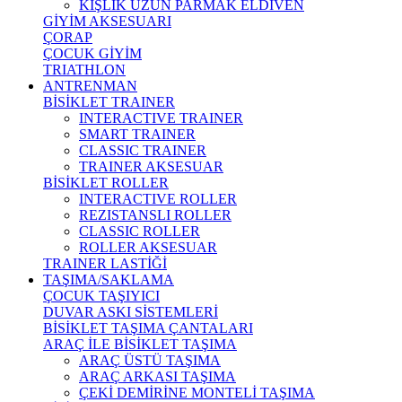
KIŞLIK UZUN PARMAK ELDİVEN
GİYİM AKSESUARI
ÇORAP
ÇOCUK GİYİM
TRIATHLON
ANTRENMAN
BİSİKLET TRAINER
INTERACTIVE TRAINER
SMART TRAINER
CLASSIC TRAINER
TRAINER AKSESUAR
BİSİKLET ROLLER
INTERACTIVE ROLLER
REZISTANSLI ROLLER
CLASSIC ROLLER
ROLLER AKSESUAR
TRAINER LASTİĞİ
TAŞIMA/SAKLAMA
ÇOCUK TAŞIYICI
DUVAR ASKI SİSTEMLERİ
BİSİKLET TAŞIMA ÇANTALARI
ARAÇ İLE BİSİKLET TAŞIMA
ARAÇ ÜSTÜ TAŞIMA
ARAÇ ARKASI TAŞIMA
ÇEKİ DEMİRİNE MONTELİ TAŞIMA