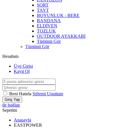
ŞORT
TAYT
BOYUNLUK - BERE
BANDANA
ELDİVEN
TOZLUK
OUTDOOR AYAKKABI
Tümünü Gör
Tümünü Gör
Hesabım
Üye Girişi
Kayıt Ol
Beni Hatırla
Şifremi Unuttum
Giriş Yap
ile bağlan
Sepetim
Anasayfa
EASTPOWER