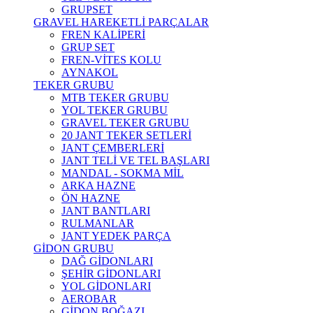
GRUPSET
GRAVEL HAREKETLİ PARÇALAR
FREN KALİPERİ
GRUP SET
FREN-VİTES KOLU
AYNAKOL
TEKER GRUBU
MTB TEKER GRUBU
YOL TEKER GRUBU
GRAVEL TEKER GRUBU
20 JANT TEKER SETLERİ
JANT ÇEMBERLERİ
JANT TELİ VE TEL BAŞLARI
MANDAL - SOKMA MİL
ARKA HAZNE
ÖN HAZNE
JANT BANTLARI
RULMANLAR
JANT YEDEK PARÇA
GİDON GRUBU
DAĞ GİDONLARI
ŞEHİR GİDONLARI
YOL GİDONLARI
AEROBAR
GİDON BOĞAZI