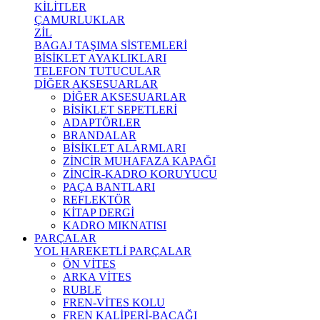
KİLİTLER
ÇAMURLUKLAR
ZİL
BAGAJ TAŞIMA SİSTEMLERİ
BİSİKLET AYAKLIKLARI
TELEFON TUTUCULAR
DİĞER AKSESUARLAR
DİĞER AKSESUARLAR
BİSİKLET SEPETLERİ
ADAPTÖRLER
BRANDALAR
BİSİKLET ALARMLARI
ZİNCİR MUHAFAZA KAPAĞI
ZİNCİR-KADRO KORUYUCU
PAÇA BANTLARI
REFLEKTÖR
KİTAP DERGİ
KADRO MIKNATISI
PARÇALAR
YOL HAREKETLİ PARÇALAR
ÖN VİTES
ARKA VİTES
RUBLE
FREN-VİTES KOLU
FREN KALİPERİ-BACAĞI