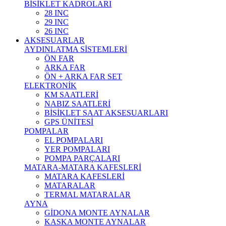
BİSİKLET KADROLARI
28 INC
29 INC
26 INC
AKSESUARLAR
AYDINLATMA SİSTEMLERİ
ÖN FAR
ARKA FAR
ÖN + ARKA FAR SET
ELEKTRONİK
KM SAATLERİ
NABIZ SAATLERİ
BİSİKLET SAAT AKSESUARLARI
GPS ÜNİTESİ
POMPALAR
EL POMPALARI
YER POMPALARI
POMPA PARÇALARI
MATARA-MATARA KAFESLERİ
MATARA KAFESLERİ
MATARALAR
TERMAL MATARALAR
AYNA
GİDONA MONTE AYNALAR
KASKA MONTE AYNALAR