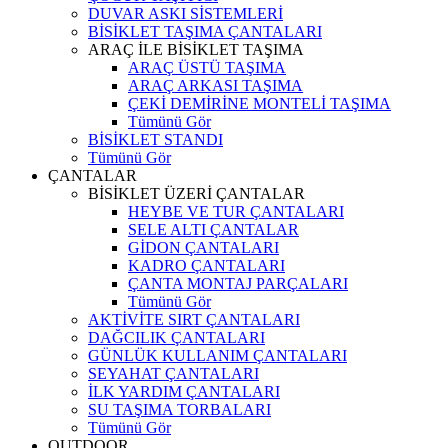
DUVAR ASKI SİSTEMLERİ
BİSİKLET TAŞIMA ÇANTALARI
ARAÇ İLE BİSİKLET TAŞIMA
ARAÇ ÜSTÜ TAŞIMA
ARAÇ ARKASI TAŞIMA
ÇEKİ DEMİRİNE MONTELİ TAŞIMA
Tümünü Gör
BİSİKLET STANDI
Tümünü Gör
ÇANTALAR
BİSİKLET ÜZERİ ÇANTALAR
HEYBE VE TUR ÇANTALARI
SELE ALTI ÇANTALAR
GİDON ÇANTALARI
KADRO ÇANTALARI
ÇANTA MONTAJ PARÇALARI
Tümünü Gör
AKTİVİTE SIRT ÇANTALARI
DAĞCILIK ÇANTALARI
GÜNLÜK KULLANIM ÇANTALARI
SEYAHAT ÇANTALARI
İLK YARDIM ÇANTALARI
SU TAŞIMA TORBALARI
Tümünü Gör
OUTDOOR