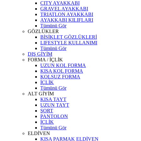
CITY AYAKKABI
GRAVEL AYAKKABI
TRIATLON AYAKKABI
AYAKKABI KILIFLARI
Tümünü Gör
GÖZLÜKLER
BİSİKLET GÖZLÜKLERİ
LIFESTYLE KULLANIMI
Tümünü Gör
DIŞ GİYİM
FORMA / İÇLİK
UZUN KOL FORMA
KISA KOL FORMA
KOLSUZ FORMA
İÇLİK
Tümünü Gör
ALT GİYİM
KISA TAYT
UZUN TAYT
ŞORT
PANTOLON
İÇLİK
Tümünü Gör
ELDİVEN
KISA PARMAK ELDİVEN