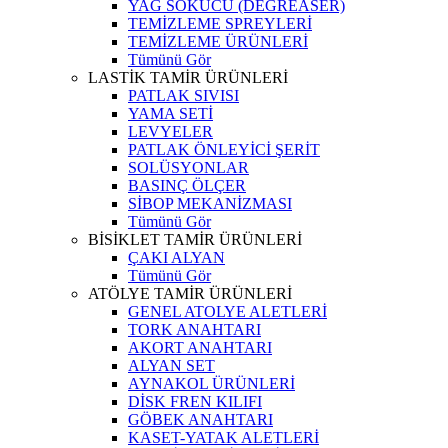
YAĞ SÖKÜCÜ (DEGREASER)
TEMİZLEME SPREYLERİ
TEMİZLEME ÜRÜNLERİ
Tümünü Gör
LASTİK TAMİR ÜRÜNLERİ
PATLAK SIVISI
YAMA SETİ
LEVYELER
PATLAK ÖNLEYİCİ ŞERİT
SOLÜSYONLAR
BASINÇ ÖLÇER
SİBOP MEKANİZMASI
Tümünü Gör
BİSİKLET TAMİR ÜRÜNLERİ
ÇAKI ALYAN
Tümünü Gör
ATÖLYE TAMİR ÜRÜNLERİ
GENEL ATOLYE ALETLERİ
TORK ANAHTARI
AKORT ANAHTARI
ALYAN SET
AYNAKOL ÜRÜNLERİ
DİSK FREN KILIFI
GÖBEK ANAHTARI
KASET-YATAK ALETLERİ