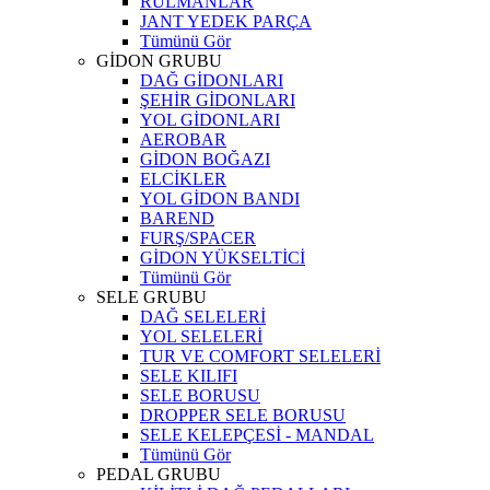
RULMANLAR
JANT YEDEK PARÇA
Tümünü Gör
GİDON GRUBU
DAĞ GİDONLARI
ŞEHİR GİDONLARI
YOL GİDONLARI
AEROBAR
GİDON BOĞAZI
ELCİKLER
YOL GİDON BANDI
BAREND
FURŞ/SPACER
GİDON YÜKSELTİCİ
Tümünü Gör
SELE GRUBU
DAĞ SELELERİ
YOL SELELERİ
TUR VE COMFORT SELELERİ
SELE KILIFI
SELE BORUSU
DROPPER SELE BORUSU
SELE KELEPÇESİ - MANDAL
Tümünü Gör
PEDAL GRUBU