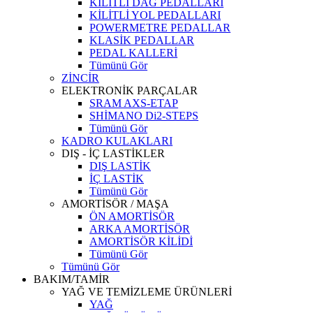
KİLİTLİ DAĞ PEDALLARI
KİLİTLİ YOL PEDALLARI
POWERMETRE PEDALLAR
KLASİK PEDALLAR
PEDAL KALLERİ
Tümünü Gör
ZİNCİR
ELEKTRONİK PARÇALAR
SRAM AXS-ETAP
SHİMANO Di2-STEPS
Tümünü Gör
KADRO KULAKLARI
DIŞ - İÇ LASTİKLER
DIŞ LASTİK
İÇ LASTİK
Tümünü Gör
AMORTİSÖR / MAŞA
ÖN AMORTİSÖR
ARKA AMORTİSÖR
AMORTİSÖR KİLİDİ
Tümünü Gör
Tümünü Gör
BAKIM/TAMİR
YAĞ VE TEMİZLEME ÜRÜNLERİ
YAĞ