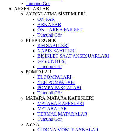
Tümünü Gör
AKSESUARLAR
AYDINLATMA SİSTEMLERİ
ÖN FAR
ARKA FAR
ÖN + ARKA FAR SET
Tümünü Gör
ELEKTRONİK
KM SAATLERİ
NABIZ SAATLERİ
BİSİKLET SAAT AKSESUARLARI
GPS ÜNİTESİ
Tümünü Gör
POMPALAR
EL POMPALARI
YER POMPALARI
POMPA PARÇALARI
Tümünü Gör
MATARA-MATARA KAFESLERİ
MATARA KAFESLERİ
MATARALAR
TERMAL MATARALAR
Tümünü Gör
AYNA
GİDONA MONTE AYNALAR