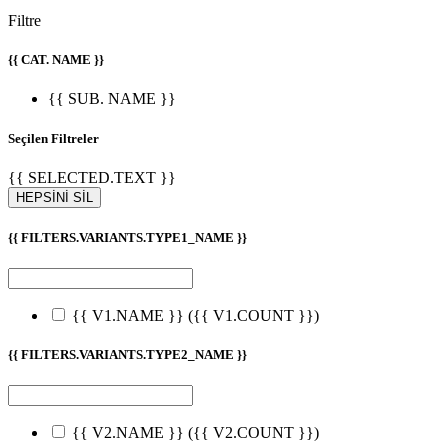
Filtre
{{ CAT. NAME }}
{{ SUB. NAME }}
Seçilen Filtreler
{{ SELECTED.TEXT }}
HEPSİNİ SİL
{{ FILTERS.VARIANTS.TYPE1_NAME }}
{{ V1.NAME }}
({{ V1.COUNT }})
{{ FILTERS.VARIANTS.TYPE2_NAME }}
{{ V2.NAME }}
({{ V2.COUNT }})