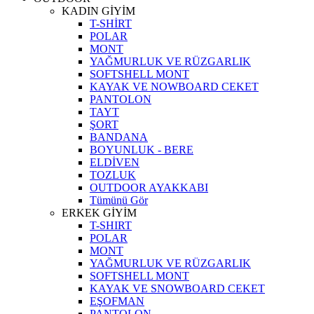
KADIN GİYİM
T-SHİRT
POLAR
MONT
YAĞMURLUK VE RÜZGARLIK
SOFTSHELL MONT
KAYAK VE NOWBOARD CEKET
PANTOLON
TAYT
ŞORT
BANDANA
BOYUNLUK - BERE
ELDİVEN
TOZLUK
OUTDOOR AYAKKABI
Tümünü Gör
ERKEK GİYİM
T-SHIRT
POLAR
MONT
YAĞMURLUK VE RÜZGARLIK
SOFTSHELL MONT
KAYAK VE SNOWBOARD CEKET
EŞOFMAN
PANTOLON