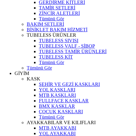
GERDİRME KİTLERİ
TAMİR SETLERİ
ZİNCİR ALETLERİ
Tümünü Gör
BAKIM SETLERİ
BİSİKLET BAKIM HİZMETİ
TUBELESS ÜRÜNLER
TUBELESS SIVISI
TUBELESS VALF - SİBOP
TUBELESS TAMİR ÜRÜNLERİ
TUBELESS KİT
Tümünü Gör
Tümünü Gör
GİYİM
KASK
ŞEHİR VE GEZİ KASKLARI
YOL KASKLARI
MTB KASKLARI
FULLFACE KASKLAR
BMX KASKLAR
ÇOCUK KASKLARI
Tümünü Gör
AYAKKABILAR VE KILIFLARI
MTB AYAKKABI
YOL AYAKKABI