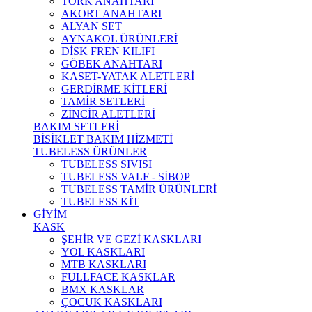
TORK ANAHTARI
AKORT ANAHTARI
ALYAN SET
AYNAKOL ÜRÜNLERİ
DİSK FREN KILIFI
GÖBEK ANAHTARI
KASET-YATAK ALETLERİ
GERDİRME KİTLERİ
TAMİR SETLERİ
ZİNCİR ALETLERİ
BAKIM SETLERİ
BİSİKLET BAKIM HİZMETİ
TUBELESS ÜRÜNLER
TUBELESS SIVISI
TUBELESS VALF - SİBOP
TUBELESS TAMİR ÜRÜNLERİ
TUBELESS KİT
GİYİM
KASK
ŞEHİR VE GEZİ KASKLARI
YOL KASKLARI
MTB KASKLARI
FULLFACE KASKLAR
BMX KASKLAR
ÇOCUK KASKLARI