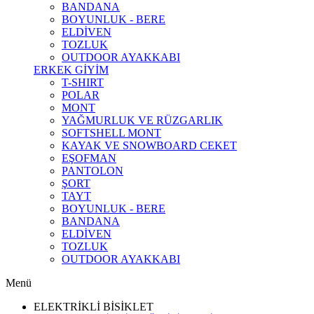
BANDANA
BOYUNLUK - BERE
ELDİVEN
TOZLUK
OUTDOOR AYAKKABI
ERKEK GİYİM
T-SHIRT
POLAR
MONT
YAĞMURLUK VE RÜZGARLIK
SOFTSHELL MONT
KAYAK VE SNOWBOARD CEKET
EŞOFMAN
PANTOLON
ŞORT
TAYT
BOYUNLUK - BERE
BANDANA
ELDİVEN
TOZLUK
OUTDOOR AYAKKABI
Menü
ELEKTRİKLİ BİSİKLET