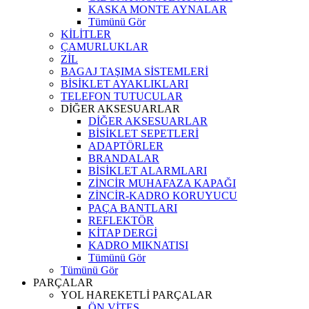
KASKA MONTE AYNALAR
Tümünü Gör
KİLİTLER
ÇAMURLUKLAR
ZİL
BAGAJ TAŞIMA SİSTEMLERİ
BİSİKLET AYAKLIKLARI
TELEFON TUTUCULAR
DİĞER AKSESUARLAR
DİĞER AKSESUARLAR
BİSİKLET SEPETLERİ
ADAPTÖRLER
BRANDALAR
BİSİKLET ALARMLARI
ZİNCİR MUHAFAZA KAPAĞI
ZİNCİR-KADRO KORUYUCU
PAÇA BANTLARI
REFLEKTÖR
KİTAP DERGİ
KADRO MIKNATISI
Tümünü Gör
Tümünü Gör
PARÇALAR
YOL HAREKETLİ PARÇALAR
ÖN VİTES