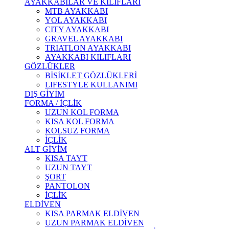
AYAKKABILAR VE KILIFLARI
MTB AYAKKABI
YOL AYAKKABI
CITY AYAKKABI
GRAVEL AYAKKABI
TRIATLON AYAKKABI
AYAKKABI KILIFLARI
GÖZLÜKLER
BİSİKLET GÖZLÜKLERİ
LIFESTYLE KULLANIMI
DIŞ GİYİM
FORMA / İÇLİK
UZUN KOL FORMA
KISA KOL FORMA
KOLSUZ FORMA
İÇLİK
ALT GİYİM
KISA TAYT
UZUN TAYT
ŞORT
PANTOLON
İÇLİK
ELDİVEN
KISA PARMAK ELDİVEN
UZUN PARMAK ELDİVEN