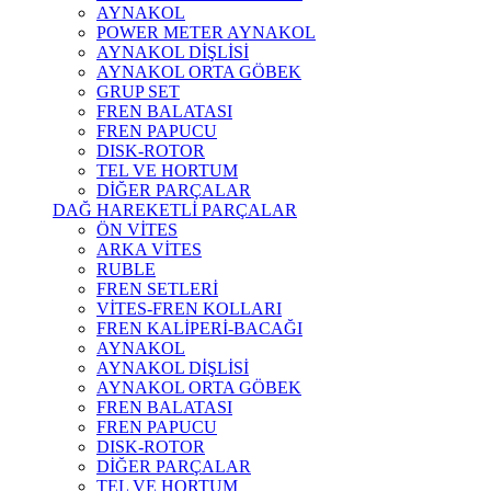
AYNAKOL
POWER METER AYNAKOL
AYNAKOL DİŞLİSİ
AYNAKOL ORTA GÖBEK
GRUP SET
FREN BALATASI
FREN PAPUCU
DISK-ROTOR
TEL VE HORTUM
DİĞER PARÇALAR
DAĞ HAREKETLİ PARÇALAR
ÖN VİTES
ARKA VİTES
RUBLE
FREN SETLERİ
VİTES-FREN KOLLARI
FREN KALİPERİ-BACAĞI
AYNAKOL
AYNAKOL DİŞLİSİ
AYNAKOL ORTA GÖBEK
FREN BALATASI
FREN PAPUCU
DISK-ROTOR
DİĞER PARÇALAR
TEL VE HORTUM