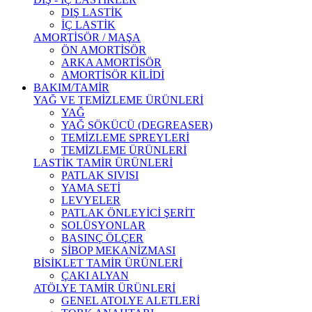
DIŞ LASTİK
İÇ LASTİK
AMORTİSÖR / MAŞA
ÖN AMORTİSÖR
ARKA AMORTİSÖR
AMORTİSÖR KİLİDİ
BAKIM/TAMİR
YAĞ VE TEMİZLEME ÜRÜNLERİ
YAĞ
YAĞ SÖKÜCÜ (DEGREASER)
TEMİZLEME SPREYLERİ
TEMİZLEME ÜRÜNLERİ
LASTİK TAMİR ÜRÜNLERİ
PATLAK SIVISI
YAMA SETİ
LEVYELER
PATLAK ÖNLEYİCİ ŞERİT
SOLÜSYONLAR
BASINÇ ÖLÇER
SİBOP MEKANİZMASI
BİSİKLET TAMİR ÜRÜNLERİ
ÇAKI ALYAN
ATÖLYE TAMİR ÜRÜNLERİ
GENEL ATOLYE ALETLERİ