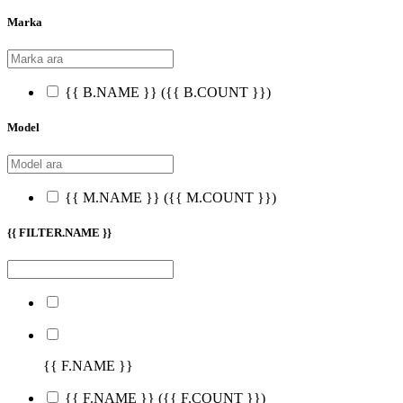
Marka
{{ B.NAME }}
({{ B.COUNT }})
Model
{{ M.NAME }}
({{ M.COUNT }})
{{ FILTER.NAME }}
{{ F.NAME }}
{{ F.NAME }}
({{ F.COUNT }})