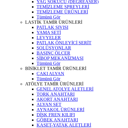
YAĞ SÖKÜCÜ (DEGREASER)
TEMİZLEME SPREYLERİ
TEMİZLEME ÜRÜNLERİ
Tümünü Gör
LASTİK TAMİR ÜRÜNLERİ
PATLAK SIVISI
YAMA SETİ
LEVYELER
PATLAK ÖNLEYİCİ ŞERİT
SOLÜSYONLAR
BASINÇ ÖLÇER
SİBOP MEKANİZMASI
Tümünü Gör
BİSİKLET TAMİR ÜRÜNLERİ
ÇAKI ALYAN
Tümünü Gör
ATÖLYE TAMİR ÜRÜNLERİ
GENEL ATOLYE ALETLERİ
TORK ANAHTARI
AKORT ANAHTARI
ALYAN SET
AYNAKOL ÜRÜNLERİ
DİSK FREN KILIFI
GÖBEK ANAHTARI
KASET-YATAK ALETLERİ