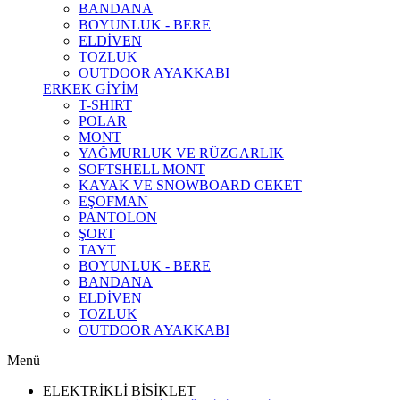
BANDANA
BOYUNLUK - BERE
ELDİVEN
TOZLUK
OUTDOOR AYAKKABI
ERKEK GİYİM
T-SHIRT
POLAR
MONT
YAĞMURLUK VE RÜZGARLIK
SOFTSHELL MONT
KAYAK VE SNOWBOARD CEKET
EŞOFMAN
PANTOLON
ŞORT
TAYT
BOYUNLUK - BERE
BANDANA
ELDİVEN
TOZLUK
OUTDOOR AYAKKABI
Menü
ELEKTRİKLİ BİSİKLET