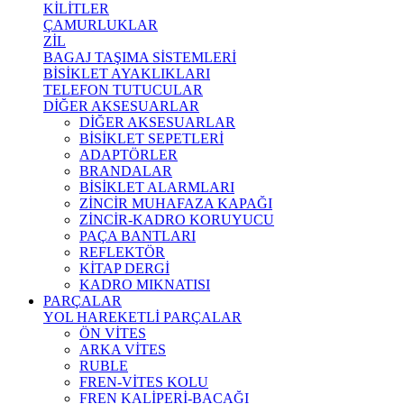
KİLİTLER
ÇAMURLUKLAR
ZİL
BAGAJ TAŞIMA SİSTEMLERİ
BİSİKLET AYAKLIKLARI
TELEFON TUTUCULAR
DİĞER AKSESUARLAR
DİĞER AKSESUARLAR
BİSİKLET SEPETLERİ
ADAPTÖRLER
BRANDALAR
BİSİKLET ALARMLARI
ZİNCİR MUHAFAZA KAPAĞI
ZİNCİR-KADRO KORUYUCU
PAÇA BANTLARI
REFLEKTÖR
KİTAP DERGİ
KADRO MIKNATISI
PARÇALAR
YOL HAREKETLİ PARÇALAR
ÖN VİTES
ARKA VİTES
RUBLE
FREN-VİTES KOLU
FREN KALİPERİ-BACAĞI