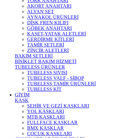
TORK ANAHTARI
AKORT ANAHTARI
ALYAN SET
AYNAKOL ÜRÜNLERİ
DİSK FREN KILIFI
GÖBEK ANAHTARI
KASET-YATAK ALETLERİ
GERDİRME KİTLERİ
TAMİR SETLERİ
ZİNCİR ALETLERİ
BAKIM SETLERİ
BİSİKLET BAKIM HİZMETİ
TUBELESS ÜRÜNLER
TUBELESS SIVISI
TUBELESS VALF - SİBOP
TUBELESS TAMİR ÜRÜNLERİ
TUBELESS KİT
GİYİM
KASK
ŞEHİR VE GEZİ KASKLARI
YOL KASKLARI
MTB KASKLARI
FULLFACE KASKLAR
BMX KASKLAR
ÇOCUK KASKLARI