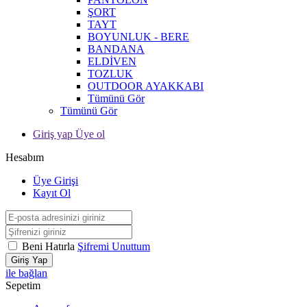
ŞORT
TAYT
BOYUNLUK - BERE
BANDANA
ELDİVEN
TOZLUK
OUTDOOR AYAKKABI
Tümünü Gör
Tümünü Gör
Giriş yap Üye ol
Hesabım
Üye Girişi
Kayıt Ol
Beni Hatırla
Şifremi Unuttum
Giriş Yap
ile bağlan
Sepetim