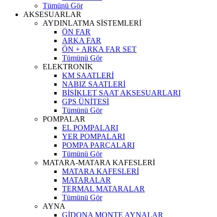
Tümünü Gör
AKSESUARLAR
AYDINLATMA SİSTEMLERİ
ÖN FAR
ARKA FAR
ÖN + ARKA FAR SET
Tümünü Gör
ELEKTRONİK
KM SAATLERİ
NABIZ SAATLERİ
BİSİKLET SAAT AKSESUARLARI
GPS ÜNİTESİ
Tümünü Gör
POMPALAR
EL POMPALARI
YER POMPALARI
POMPA PARÇALARI
Tümünü Gör
MATARA-MATARA KAFESLERİ
MATARA KAFESLERİ
MATARALAR
TERMAL MATARALAR
Tümünü Gör
AYNA
GİDONA MONTE AYNALAR