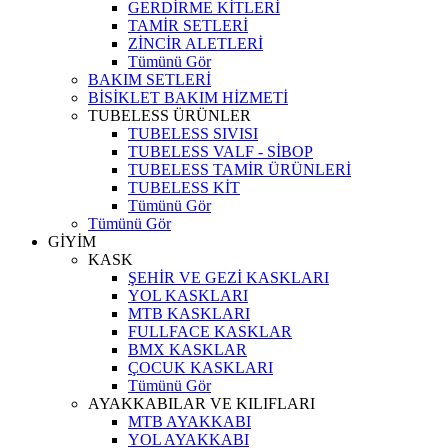
GERDİRME KİTLERİ
TAMİR SETLERİ
ZİNCİR ALETLERİ
Tümünü Gör
BAKIM SETLERİ
BİSİKLET BAKIM HİZMETİ
TUBELESS ÜRÜNLER
TUBELESS SIVISI
TUBELESS VALF - SİBOP
TUBELESS TAMİR ÜRÜNLERİ
TUBELESS KİT
Tümünü Gör
Tümünü Gör
GİYİM
KASK
ŞEHİR VE GEZİ KASKLARI
YOL KASKLARI
MTB KASKLARI
FULLFACE KASKLAR
BMX KASKLAR
ÇOCUK KASKLARI
Tümünü Gör
AYAKKABILAR VE KILIFLARI
MTB AYAKKABI
YOL AYAKKABI