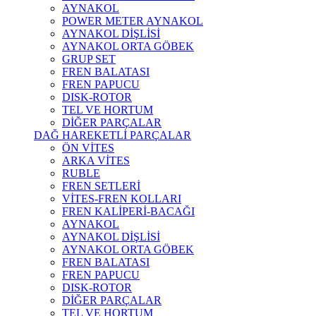
AYNAKOL
POWER METER AYNAKOL
AYNAKOL DİŞLİSİ
AYNAKOL ORTA GÖBEK
GRUP SET
FREN BALATASI
FREN PAPUCU
DISK-ROTOR
TEL VE HORTUM
DİĞER PARÇALAR
DAĞ HAREKETLİ PARÇALAR
ÖN VİTES
ARKA VİTES
RUBLE
FREN SETLERİ
VİTES-FREN KOLLARI
FREN KALİPERİ-BACAĞI
AYNAKOL
AYNAKOL DİŞLİSİ
AYNAKOL ORTA GÖBEK
FREN BALATASI
FREN PAPUCU
DISK-ROTOR
DİĞER PARÇALAR
TEL VE HORTUM