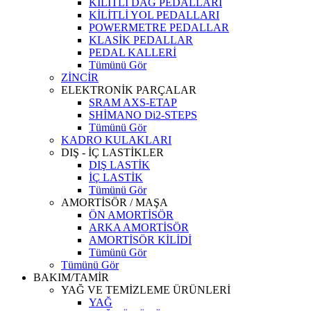
KİLİTLİ DAĞ PEDALLARI
KİLİTLİ YOL PEDALLARI
POWERMETRE PEDALLAR
KLASİK PEDALLAR
PEDAL KALLERİ
Tümünü Gör
ZİNCİR
ELEKTRONİK PARÇALAR
SRAM AXS-ETAP
SHİMANO Di2-STEPS
Tümünü Gör
KADRO KULAKLARI
DIŞ - İÇ LASTİKLER
DIŞ LASTİK
İÇ LASTİK
Tümünü Gör
AMORTİSÖR / MAŞA
ÖN AMORTİSÖR
ARKA AMORTİSÖR
AMORTİSÖR KİLİDİ
Tümünü Gör
Tümünü Gör
BAKIM/TAMİR
YAĞ VE TEMİZLEME ÜRÜNLERİ
YAĞ