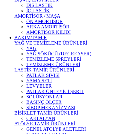
DIŞ LASTİK
İÇ LASTİK
AMORTİSÖR / MAŞA
ÖN AMORTİSÖR
ARKA AMORTİSÖR
AMORTİSÖR KİLİDİ
BAKIM/TAMİR
YAĞ VE TEMİZLEME ÜRÜNLERİ
YAĞ
YAĞ SÖKÜCÜ (DEGREASER)
TEMİZLEME SPREYLERİ
TEMİZLEME ÜRÜNLERİ
LASTİK TAMİR ÜRÜNLERİ
PATLAK SIVISI
YAMA SETİ
LEVYELER
PATLAK ÖNLEYİCİ ŞERİT
SOLÜSYONLAR
BASINÇ ÖLÇER
SİBOP MEKANİZMASI
BİSİKLET TAMİR ÜRÜNLERİ
ÇAKI ALYAN
ATÖLYE TAMİR ÜRÜNLERİ
GENEL ATOLYE ALETLERİ