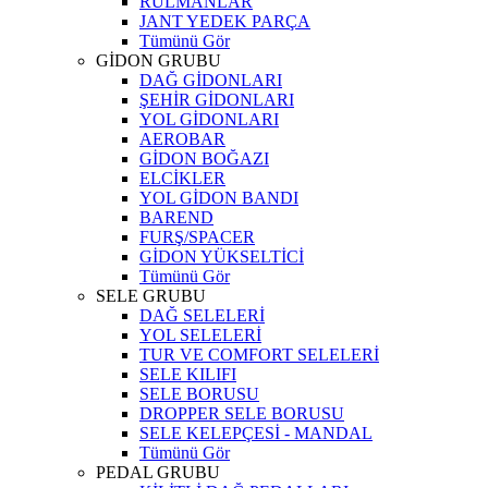
RULMANLAR
JANT YEDEK PARÇA
Tümünü Gör
GİDON GRUBU
DAĞ GİDONLARI
ŞEHİR GİDONLARI
YOL GİDONLARI
AEROBAR
GİDON BOĞAZI
ELCİKLER
YOL GİDON BANDI
BAREND
FURŞ/SPACER
GİDON YÜKSELTİCİ
Tümünü Gör
SELE GRUBU
DAĞ SELELERİ
YOL SELELERİ
TUR VE COMFORT SELELERİ
SELE KILIFI
SELE BORUSU
DROPPER SELE BORUSU
SELE KELEPÇESİ - MANDAL
Tümünü Gör
PEDAL GRUBU