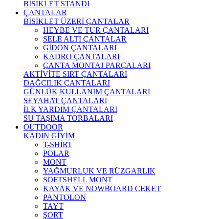
BİSİKLET STANDI
ÇANTALAR
BİSİKLET ÜZERİ ÇANTALAR
HEYBE VE TUR ÇANTALARI
SELE ALTI ÇANTALAR
GİDON ÇANTALARI
KADRO ÇANTALARI
ÇANTA MONTAJ PARÇALARI
AKTİVİTE SIRT ÇANTALARI
DAĞCILIK ÇANTALARI
GÜNLÜK KULLANIM ÇANTALARI
SEYAHAT ÇANTALARI
İLK YARDIM ÇANTALARI
SU TAŞIMA TORBALARI
OUTDOOR
KADIN GİYİM
T-SHİRT
POLAR
MONT
YAĞMURLUK VE RÜZGARLIK
SOFTSHELL MONT
KAYAK VE NOWBOARD CEKET
PANTOLON
TAYT
ŞORT