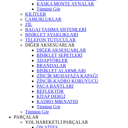
KASKA MONTE AYNALAR
Tümünü Gör
KİLİTLER
ÇAMURLUKLAR
ZİL
BAGAJ TAŞIMA SİSTEMLERİ
BİSİKLET AYAKLIKLARI
TELEFON TUTUCULAR
DİĞER AKSESUARLAR
DİĞER AKSESUARLAR
BİSİKLET SEPETLERİ
ADAPTÖRLER
BRANDALAR
BİSİKLET ALARMLARI
ZİNCİR MUHAFAZA KAPAĞI
ZİNCİR-KADRO KORUYUCU
PAÇA BANTLARI
REFLEKTÖR
KİTAP DERGİ
KADRO MIKNATISI
Tümünü Gör
Tümünü Gör
PARÇALAR
YOL HAREKETLİ PARÇALAR
ÖN VİTES