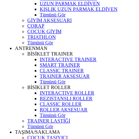
UZUN PARMAK ELDİVEN
KIŞLIK UZUN PARMAK ELDİVEN
Tümünü Gör
GİYİM AKSESUARI
ÇORAP
ÇOCUK GİYİM
TRIATHLON
Tümünü Gör
ANTRENMAN
BİSİKLET TRAINER
INTERACTIVE TRAINER
SMART TRAINER
CLASSIC TRAINER
TRAINER AKSESUAR
Tümünü Gör
BİSİKLET ROLLER
INTERACTIVE ROLLER
REZISTANSLI ROLLER
CLASSIC ROLLER
ROLLER AKSESUAR
Tümünü Gör
TRAINER LASTİĞİ
Tümünü Gör
TAŞIMA/SAKLAMA
ÇOCUK TAŞIYICI