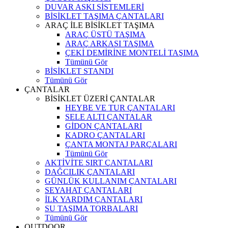
DUVAR ASKI SİSTEMLERİ
BİSİKLET TAŞIMA ÇANTALARI
ARAÇ İLE BİSİKLET TAŞIMA
ARAÇ ÜSTÜ TAŞIMA
ARAÇ ARKASI TAŞIMA
ÇEKİ DEMİRİNE MONTELİ TAŞIMA
Tümünü Gör
BİSİKLET STANDI
Tümünü Gör
ÇANTALAR
BİSİKLET ÜZERİ ÇANTALAR
HEYBE VE TUR ÇANTALARI
SELE ALTI ÇANTALAR
GİDON ÇANTALARI
KADRO ÇANTALARI
ÇANTA MONTAJ PARÇALARI
Tümünü Gör
AKTİVİTE SIRT ÇANTALARI
DAĞCILIK ÇANTALARI
GÜNLÜK KULLANIM ÇANTALARI
SEYAHAT ÇANTALARI
İLK YARDIM ÇANTALARI
SU TAŞIMA TORBALARI
Tümünü Gör
OUTDOOR