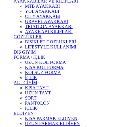
AYAKKABILAR VE KILIFLARI
MTB AYAKKABI
YOL AYAKKABI
CITY AYAKKABI
GRAVEL AYAKKABI
TRIATLON AYAKKABI
AYAKKABI KILIFLARI
GÖZLÜKLER
BİSİKLET GÖZLÜKLERİ
LIFESTYLE KULLANIMI
DIŞ GİYİM
FORMA / İÇLİK
UZUN KOL FORMA
KISA KOL FORMA
KOLSUZ FORMA
İÇLİK
ALT GİYİM
KISA TAYT
UZUN TAYT
ŞORT
PANTOLON
İÇLİK
ELDİVEN
KISA PARMAK ELDİVEN
UZUN PARMAK ELDİVEN