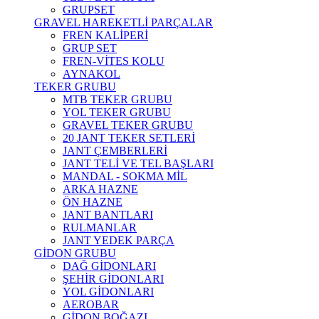
GRUPSET
GRAVEL HAREKETLİ PARÇALAR
FREN KALİPERİ
GRUP SET
FREN-VİTES KOLU
AYNAKOL
TEKER GRUBU
MTB TEKER GRUBU
YOL TEKER GRUBU
GRAVEL TEKER GRUBU
20 JANT TEKER SETLERİ
JANT ÇEMBERLERİ
JANT TELİ VE TEL BAŞLARI
MANDAL - SOKMA MİL
ARKA HAZNE
ÖN HAZNE
JANT BANTLARI
RULMANLAR
JANT YEDEK PARÇA
GİDON GRUBU
DAĞ GİDONLARI
ŞEHİR GİDONLARI
YOL GİDONLARI
AEROBAR
GİDON BOĞAZI