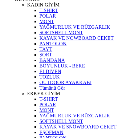
KADIN GİYİM
T-SHİRT
POLAR
MONT
YAĞMURLUK VE RÜZGARLIK
SOFTSHELL MONT
KAYAK VE NOWBOARD CEKET
PANTOLON
TAYT
ŞORT
BANDANA
BOYUNLUK - BERE
ELDİVEN
TOZLUK
OUTDOOR AYAKKABI
Tümünü Gör
ERKEK GİYİM
T-SHIRT
POLAR
MONT
YAĞMURLUK VE RÜZGARLIK
SOFTSHELL MONT
KAYAK VE SNOWBOARD CEKET
EŞOFMAN
PANTOLON