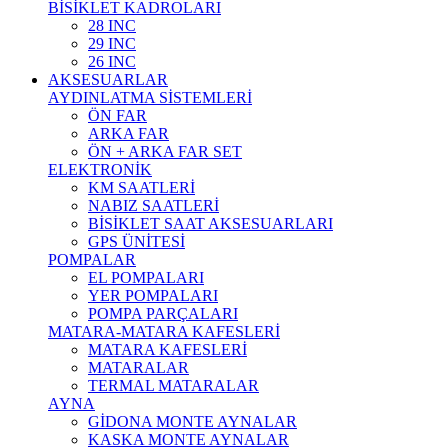
BİSİKLET KADROLARI
28 INC
29 INC
26 INC
AKSESUARLAR
AYDINLATMA SİSTEMLERİ
ÖN FAR
ARKA FAR
ÖN + ARKA FAR SET
ELEKTRONİK
KM SAATLERİ
NABIZ SAATLERİ
BİSİKLET SAAT AKSESUARLARI
GPS ÜNİTESİ
POMPALAR
EL POMPALARI
YER POMPALARI
POMPA PARÇALARI
MATARA-MATARA KAFESLERİ
MATARA KAFESLERİ
MATARALAR
TERMAL MATARALAR
AYNA
GİDONA MONTE AYNALAR
KASKA MONTE AYNALAR