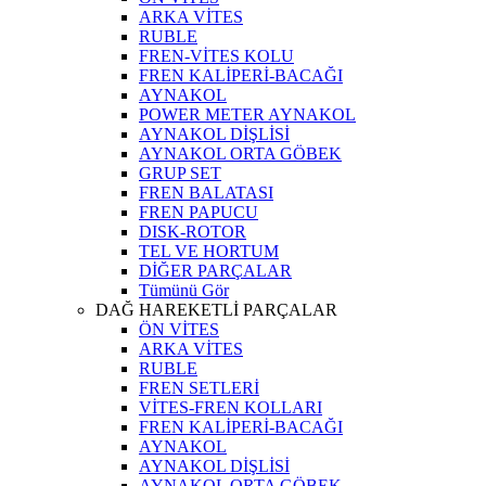
ARKA VİTES
RUBLE
FREN-VİTES KOLU
FREN KALİPERİ-BACAĞI
AYNAKOL
POWER METER AYNAKOL
AYNAKOL DİŞLİSİ
AYNAKOL ORTA GÖBEK
GRUP SET
FREN BALATASI
FREN PAPUCU
DISK-ROTOR
TEL VE HORTUM
DİĞER PARÇALAR
Tümünü Gör
DAĞ HAREKETLİ PARÇALAR
ÖN VİTES
ARKA VİTES
RUBLE
FREN SETLERİ
VİTES-FREN KOLLARI
FREN KALİPERİ-BACAĞI
AYNAKOL
AYNAKOL DİŞLİSİ
AYNAKOL ORTA GÖBEK