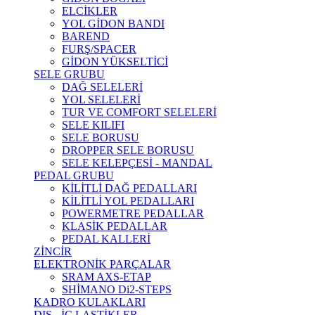
ELCİKLER
YOL GİDON BANDI
BAREND
FURŞ/SPACER
GİDON YÜKSELTİCİ
SELE GRUBU
DAĞ SELELERİ
YOL SELELERİ
TUR VE COMFORT SELELERİ
SELE KILIFI
SELE BORUSU
DROPPER SELE BORUSU
SELE KELEPÇESİ - MANDAL
PEDAL GRUBU
KİLİTLİ DAĞ PEDALLARI
KİLİTLİ YOL PEDALLARI
POWERMETRE PEDALLAR
KLASİK PEDALLAR
PEDAL KALLERİ
ZİNCİR
ELEKTRONİK PARÇALAR
SRAM AXS-ETAP
SHİMANO Di2-STEPS
KADRO KULAKLARI
DIŞ - İÇ LASTİKLER