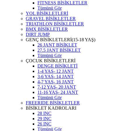
FITNESS BİSİKLETLER
Tümünü Gör
YOL BİSİKLETLERİ
GRAVEL BİSİKLETLER
TRIATHLON BİSİKLETLER
BMX BİSİKLETLER
DIRT JUMP
GENÇ BİSİKLETLERİ(15-18 YAŞ)
26 JANT BİSİKLET
27.5 JANT BİSİKLET
Tümünü Gör
ÇOCUK BİSİKLETLERİ
DENGE BİSİKLETİ
1-4 YAŞ- 12 JANT
3-6 YAŞ- 14 JANT
4-7 YAŞ- 16 JANT
7-12 YAŞ- 20 JANT
11-16 YAŞ- 24 JANT
Tümünü Gör
FREERIDE BİSİKLETLER
BİSİKLET KADROLARI
28 INC
29 INC
26 INC
Tümünü Gör