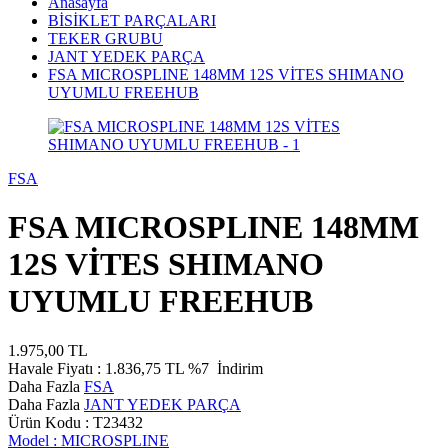
Anasayfa
BİSİKLET PARÇALARI
TEKER GRUBU
JANT YEDEK PARÇA
FSA MICROSPLINE 148MM 12S VİTES SHIMANO
UYUMLU FREEHUB
FSA
FSA MICROSPLINE 148MM
12S VİTES SHIMANO
UYUMLU FREEHUB
1.975,00
TL
Havale Fiyatı :
1.836,75
TL
%7
İndirim
Daha Fazla
FSA
Daha Fazla
JANT YEDEK PARÇA
Ürün Kodu :
T23432
Model :
MICROSPLINE