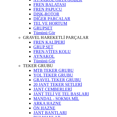
FREN BALATASI
FREN PAPUCU
DISK-ROTOR
DİĞER PARÇALAR
TEL VE HORTUM
GRUPSET
Tümünü Gör
GRAVEL HAREKETLİ PARÇALAR
FREN KALİPERİ
GRUP SET
FREN-VİTES KOLU
AYNAKOL
Tümünü Gör
TEKER GRUBU
MTB TEKER GRUBU
YOL TEKER GRUBU
GRAVEL TEKER GRUBU
20 JANT TEKER SETLERİ
JANT ÇEMBERLERİ
JANT TELİ VE TEL BAŞLARI
MANDAL - SOKMA MİL
ARKA HAZNE
ÖN HAZNE
JANT BANTLARI