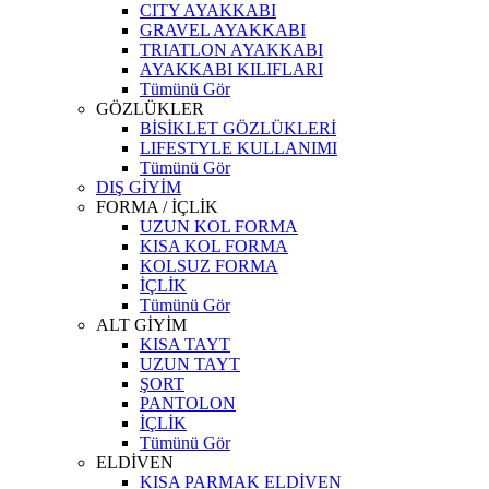
CITY AYAKKABI
GRAVEL AYAKKABI
TRIATLON AYAKKABI
AYAKKABI KILIFLARI
Tümünü Gör
GÖZLÜKLER
BİSİKLET GÖZLÜKLERİ
LIFESTYLE KULLANIMI
Tümünü Gör
DIŞ GİYİM
FORMA / İÇLİK
UZUN KOL FORMA
KISA KOL FORMA
KOLSUZ FORMA
İÇLİK
Tümünü Gör
ALT GİYİM
KISA TAYT
UZUN TAYT
ŞORT
PANTOLON
İÇLİK
Tümünü Gör
ELDİVEN
KISA PARMAK ELDİVEN