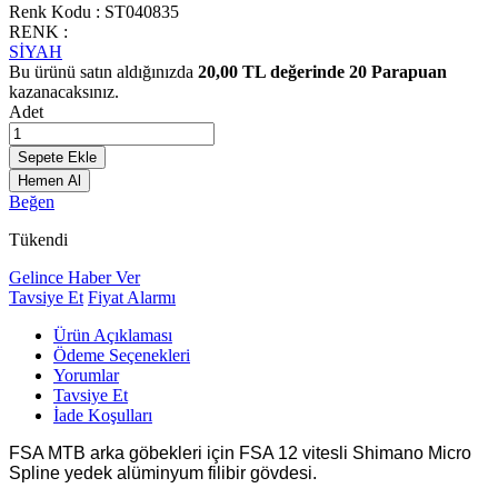
Renk Kodu :
ST040835
RENK :
SİYAH
Bu ürünü satın aldığınızda
20,00
TL değerinde
20
Parapuan
kazanacaksınız.
Adet
Sepete Ekle
Hemen Al
Beğen
Tükendi
Gelince Haber Ver
Tavsiye Et
Fiyat Alarmı
Ürün Açıklaması
Ödeme Seçenekleri
Yorumlar
Tavsiye Et
İade Koşulları
FSA MTB arka göbekleri için FSA 12 vitesli Shimano Micro
Spline yedek alüminyum filibir gövdesi.