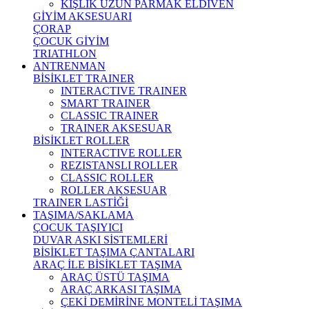
KIŞLIK UZUN PARMAK ELDİVEN
GİYİM AKSESUARI
ÇORAP
ÇOCUK GİYİM
TRIATHLON
ANTRENMAN
BİSİKLET TRAINER
INTERACTIVE TRAINER
SMART TRAINER
CLASSIC TRAINER
TRAINER AKSESUAR
BİSİKLET ROLLER
INTERACTIVE ROLLER
REZISTANSLI ROLLER
CLASSIC ROLLER
ROLLER AKSESUAR
TRAINER LASTİĞİ
TAŞIMA/SAKLAMA
ÇOCUK TAŞIYICI
DUVAR ASKI SİSTEMLERİ
BİSİKLET TAŞIMA ÇANTALARI
ARAÇ İLE BİSİKLET TAŞIMA
ARAÇ ÜSTÜ TAŞIMA
ARAÇ ARKASI TAŞIMA
ÇEKİ DEMİRİNE MONTELİ TAŞIMA