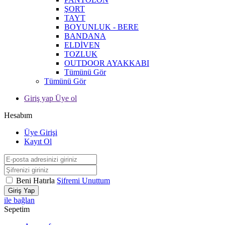
ŞORT
TAYT
BOYUNLUK - BERE
BANDANA
ELDİVEN
TOZLUK
OUTDOOR AYAKKABI
Tümünü Gör
Tümünü Gör
Giriş yap Üye ol
Hesabım
Üye Girişi
Kayıt Ol
Beni Hatırla
Şifremi Unuttum
Giriş Yap
ile bağlan
Sepetim