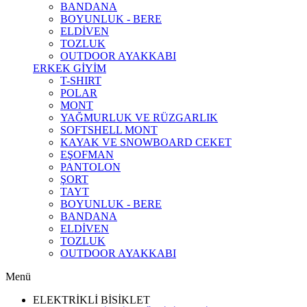
BANDANA
BOYUNLUK - BERE
ELDİVEN
TOZLUK
OUTDOOR AYAKKABI
ERKEK GİYİM
T-SHIRT
POLAR
MONT
YAĞMURLUK VE RÜZGARLIK
SOFTSHELL MONT
KAYAK VE SNOWBOARD CEKET
EŞOFMAN
PANTOLON
ŞORT
TAYT
BOYUNLUK - BERE
BANDANA
ELDİVEN
TOZLUK
OUTDOOR AYAKKABI
Menü
ELEKTRİKLİ BİSİKLET