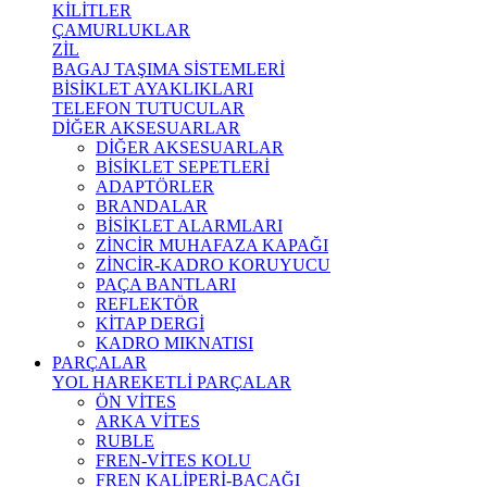
KİLİTLER
ÇAMURLUKLAR
ZİL
BAGAJ TAŞIMA SİSTEMLERİ
BİSİKLET AYAKLIKLARI
TELEFON TUTUCULAR
DİĞER AKSESUARLAR
DİĞER AKSESUARLAR
BİSİKLET SEPETLERİ
ADAPTÖRLER
BRANDALAR
BİSİKLET ALARMLARI
ZİNCİR MUHAFAZA KAPAĞI
ZİNCİR-KADRO KORUYUCU
PAÇA BANTLARI
REFLEKTÖR
KİTAP DERGİ
KADRO MIKNATISI
PARÇALAR
YOL HAREKETLİ PARÇALAR
ÖN VİTES
ARKA VİTES
RUBLE
FREN-VİTES KOLU
FREN KALİPERİ-BACAĞI