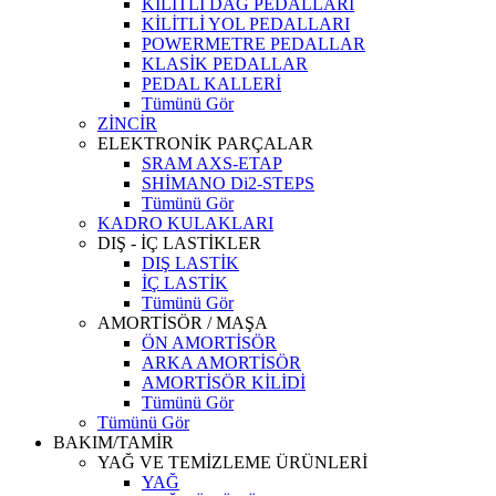
KİLİTLİ DAĞ PEDALLARI
KİLİTLİ YOL PEDALLARI
POWERMETRE PEDALLAR
KLASİK PEDALLAR
PEDAL KALLERİ
Tümünü Gör
ZİNCİR
ELEKTRONİK PARÇALAR
SRAM AXS-ETAP
SHİMANO Di2-STEPS
Tümünü Gör
KADRO KULAKLARI
DIŞ - İÇ LASTİKLER
DIŞ LASTİK
İÇ LASTİK
Tümünü Gör
AMORTİSÖR / MAŞA
ÖN AMORTİSÖR
ARKA AMORTİSÖR
AMORTİSÖR KİLİDİ
Tümünü Gör
Tümünü Gör
BAKIM/TAMİR
YAĞ VE TEMİZLEME ÜRÜNLERİ
YAĞ