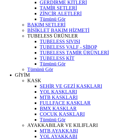
GERDİRME KİTLERİ
TAMİR SETLERİ
ZİNCİR ALETLERİ
Tümünü Gör
BAKIM SETLERİ
BİSİKLET BAKIM HİZMETİ
TUBELESS ÜRÜNLER
TUBELESS SIVISI
TUBELESS VALF - SİBOP
TUBELESS TAMİR ÜRÜNLERİ
TUBELESS KİT
Tümünü Gör
Tümünü Gör
GİYİM
KASK
ŞEHİR VE GEZİ KASKLARI
YOL KASKLARI
MTB KASKLARI
FULLFACE KASKLAR
BMX KASKLAR
ÇOCUK KASKLARI
Tümünü Gör
AYAKKABILAR VE KILIFLARI
MTB AYAKKABI
YOL AYAKKABI