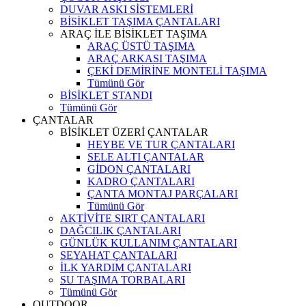
DUVAR ASKI SİSTEMLERİ
BİSİKLET TAŞIMA ÇANTALARI
ARAÇ İLE BİSİKLET TAŞIMA
ARAÇ ÜSTÜ TAŞIMA
ARAÇ ARKASI TAŞIMA
ÇEKİ DEMİRİNE MONTELİ TAŞIMA
Tümünü Gör
BİSİKLET STANDI
Tümünü Gör
ÇANTALAR
BİSİKLET ÜZERİ ÇANTALAR
HEYBE VE TUR ÇANTALARI
SELE ALTI ÇANTALAR
GİDON ÇANTALARI
KADRO ÇANTALARI
ÇANTA MONTAJ PARÇALARI
Tümünü Gör
AKTİVİTE SIRT ÇANTALARI
DAĞCILIK ÇANTALARI
GÜNLÜK KULLANIM ÇANTALARI
SEYAHAT ÇANTALARI
İLK YARDIM ÇANTALARI
SU TAŞIMA TORBALARI
Tümünü Gör
OUTDOOR