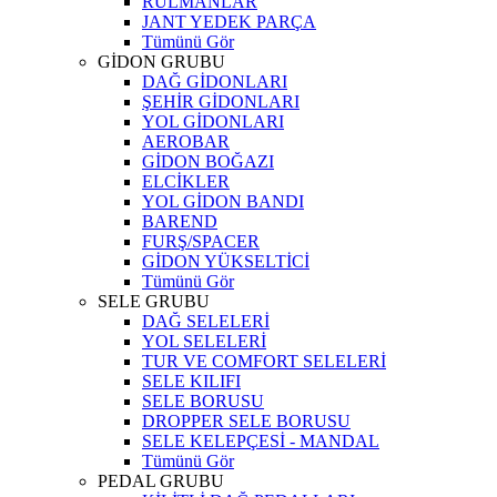
RULMANLAR
JANT YEDEK PARÇA
Tümünü Gör
GİDON GRUBU
DAĞ GİDONLARI
ŞEHİR GİDONLARI
YOL GİDONLARI
AEROBAR
GİDON BOĞAZI
ELCİKLER
YOL GİDON BANDI
BAREND
FURŞ/SPACER
GİDON YÜKSELTİCİ
Tümünü Gör
SELE GRUBU
DAĞ SELELERİ
YOL SELELERİ
TUR VE COMFORT SELELERİ
SELE KILIFI
SELE BORUSU
DROPPER SELE BORUSU
SELE KELEPÇESİ - MANDAL
Tümünü Gör
PEDAL GRUBU