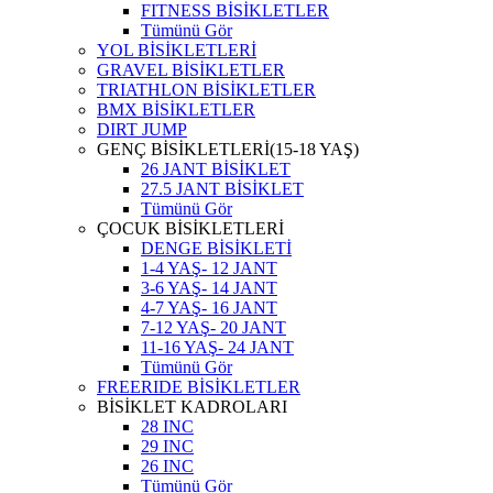
FITNESS BİSİKLETLER
Tümünü Gör
YOL BİSİKLETLERİ
GRAVEL BİSİKLETLER
TRIATHLON BİSİKLETLER
BMX BİSİKLETLER
DIRT JUMP
GENÇ BİSİKLETLERİ(15-18 YAŞ)
26 JANT BİSİKLET
27.5 JANT BİSİKLET
Tümünü Gör
ÇOCUK BİSİKLETLERİ
DENGE BİSİKLETİ
1-4 YAŞ- 12 JANT
3-6 YAŞ- 14 JANT
4-7 YAŞ- 16 JANT
7-12 YAŞ- 20 JANT
11-16 YAŞ- 24 JANT
Tümünü Gör
FREERIDE BİSİKLETLER
BİSİKLET KADROLARI
28 INC
29 INC
26 INC
Tümünü Gör