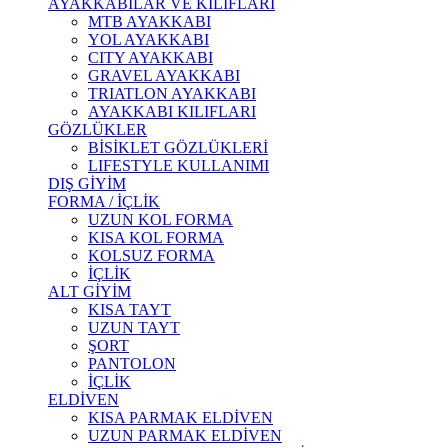
AYAKKABILAR VE KILIFLARI
MTB AYAKKABI
YOL AYAKKABI
CITY AYAKKABI
GRAVEL AYAKKABI
TRIATLON AYAKKABI
AYAKKABI KILIFLARI
GÖZLÜKLER
BİSİKLET GÖZLÜKLERİ
LIFESTYLE KULLANIMI
DIŞ GİYİM
FORMA / İÇLİK
UZUN KOL FORMA
KISA KOL FORMA
KOLSUZ FORMA
İÇLİK
ALT GİYİM
KISA TAYT
UZUN TAYT
ŞORT
PANTOLON
İÇLİK
ELDİVEN
KISA PARMAK ELDİVEN
UZUN PARMAK ELDİVEN