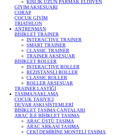
KIŞLIK UZUN PARMAK ELDİVEN
GİYİM AKSESUARI
ÇORAP
ÇOCUK GİYİM
TRIATHLON
ANTRENMAN
BİSİKLET TRAINER
INTERACTIVE TRAINER
SMART TRAINER
CLASSIC TRAINER
TRAINER AKSESUAR
BİSİKLET ROLLER
INTERACTIVE ROLLER
REZISTANSLI ROLLER
CLASSIC ROLLER
ROLLER AKSESUAR
TRAINER LASTİĞİ
TAŞIMA/SAKLAMA
ÇOCUK TAŞIYICI
DUVAR ASKI SİSTEMLERİ
BİSİKLET TAŞIMA ÇANTALARI
ARAÇ İLE BİSİKLET TAŞIMA
ARAÇ ÜSTÜ TAŞIMA
ARAÇ ARKASI TAŞIMA
ÇEKİ DEMİRİNE MONTELİ TAŞIMA