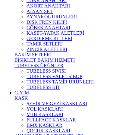
TORK ANAHTARI
AKORT ANAHTARI
ALYAN SET
AYNAKOL ÜRÜNLERİ
DİSK FREN KILIFI
GÖBEK ANAHTARI
KASET-YATAK ALETLERİ
GERDİRME KİTLERİ
TAMİR SETLERİ
ZİNCİR ALETLERİ
BAKIM SETLERİ
BİSİKLET BAKIM HİZMETİ
TUBELESS ÜRÜNLER
TUBELESS SIVISI
TUBELESS VALF - SİBOP
TUBELESS TAMİR ÜRÜNLERİ
TUBELESS KİT
GİYİM
KASK
ŞEHİR VE GEZİ KASKLARI
YOL KASKLARI
MTB KASKLARI
FULLFACE KASKLAR
BMX KASKLAR
ÇOCUK KASKLARI