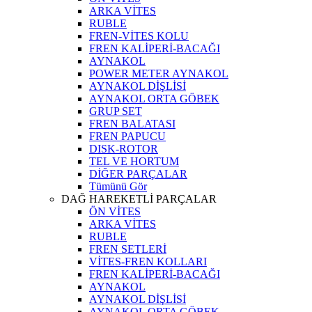
ARKA VİTES
RUBLE
FREN-VİTES KOLU
FREN KALİPERİ-BACAĞI
AYNAKOL
POWER METER AYNAKOL
AYNAKOL DİŞLİSİ
AYNAKOL ORTA GÖBEK
GRUP SET
FREN BALATASI
FREN PAPUCU
DISK-ROTOR
TEL VE HORTUM
DİĞER PARÇALAR
Tümünü Gör
DAĞ HAREKETLİ PARÇALAR
ÖN VİTES
ARKA VİTES
RUBLE
FREN SETLERİ
VİTES-FREN KOLLARI
FREN KALİPERİ-BACAĞI
AYNAKOL
AYNAKOL DİŞLİSİ
AYNAKOL ORTA GÖBEK