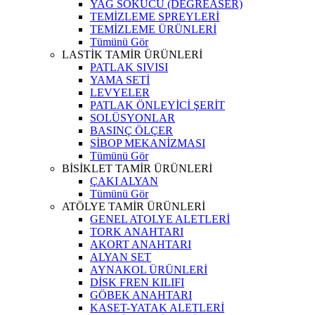
YAĞ SÖKÜCÜ (DEGREASER)
TEMİZLEME SPREYLERİ
TEMİZLEME ÜRÜNLERİ
Tümünü Gör
LASTİK TAMİR ÜRÜNLERİ
PATLAK SIVISI
YAMA SETİ
LEVYELER
PATLAK ÖNLEYİCİ ŞERİT
SOLÜSYONLAR
BASINÇ ÖLÇER
SİBOP MEKANİZMASI
Tümünü Gör
BİSİKLET TAMİR ÜRÜNLERİ
ÇAKI ALYAN
Tümünü Gör
ATÖLYE TAMİR ÜRÜNLERİ
GENEL ATOLYE ALETLERİ
TORK ANAHTARI
AKORT ANAHTARI
ALYAN SET
AYNAKOL ÜRÜNLERİ
DİSK FREN KILIFI
GÖBEK ANAHTARI
KASET-YATAK ALETLERİ