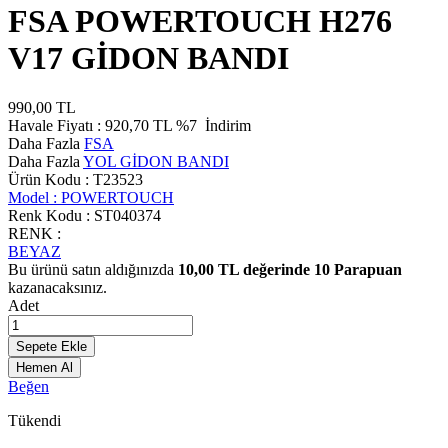
FSA POWERTOUCH H276
V17 GİDON BANDI
990,00
TL
Havale Fiyatı :
920,70
TL
%7
İndirim
Daha Fazla
FSA
Daha Fazla
YOL GİDON BANDI
Ürün Kodu :
T23523
Model :
POWERTOUCH
Renk Kodu :
ST040374
RENK :
BEYAZ
Bu ürünü satın aldığınızda
10,00
TL değerinde
10
Parapuan
kazanacaksınız.
Adet
Sepete Ekle
Hemen Al
Beğen
Tükendi