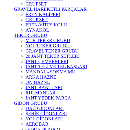
GRUPSET
GRAVEL HAREKETLİ PARÇALAR
FREN KALİPERİ
GRUP SET
FREN-VİTES KOLU
AYNAKOL
TEKER GRUBU
MTB TEKER GRUBU
YOL TEKER GRUBU
GRAVEL TEKER GRUBU
20 JANT TEKER SETLERİ
JANT ÇEMBERLERİ
JANT TELİ VE TEL BAŞLARI
MANDAL - SOKMA MİL
ARKA HAZNE
ÖN HAZNE
JANT BANTLARI
RULMANLAR
JANT YEDEK PARÇA
GİDON GRUBU
DAĞ GİDONLARI
ŞEHİR GİDONLARI
YOL GİDONLARI
AEROBAR
GİDON BOĞAZI