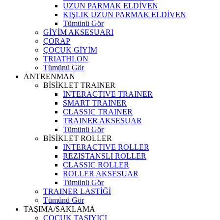
UZUN PARMAK ELDİVEN
KIŞLIK UZUN PARMAK ELDİVEN
Tümünü Gör
GİYİM AKSESUARI
ÇORAP
ÇOCUK GİYİM
TRIATHLON
Tümünü Gör
ANTRENMAN
BİSİKLET TRAINER
INTERACTIVE TRAINER
SMART TRAINER
CLASSIC TRAINER
TRAINER AKSESUAR
Tümünü Gör
BİSİKLET ROLLER
INTERACTIVE ROLLER
REZISTANSLI ROLLER
CLASSIC ROLLER
ROLLER AKSESUAR
Tümünü Gör
TRAINER LASTİĞİ
Tümünü Gör
TAŞIMA/SAKLAMA
ÇOCUK TAŞIYICI