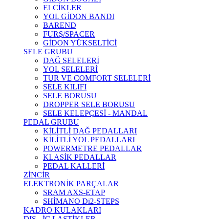
ELCİKLER
YOL GİDON BANDI
BAREND
FURŞ/SPACER
GİDON YÜKSELTİCİ
SELE GRUBU
DAĞ SELELERİ
YOL SELELERİ
TUR VE COMFORT SELELERİ
SELE KILIFI
SELE BORUSU
DROPPER SELE BORUSU
SELE KELEPÇESİ - MANDAL
PEDAL GRUBU
KİLİTLİ DAĞ PEDALLARI
KİLİTLİ YOL PEDALLARI
POWERMETRE PEDALLAR
KLASİK PEDALLAR
PEDAL KALLERİ
ZİNCİR
ELEKTRONİK PARÇALAR
SRAM AXS-ETAP
SHİMANO Di2-STEPS
KADRO KULAKLARI
DIŞ - İÇ LASTİKLER