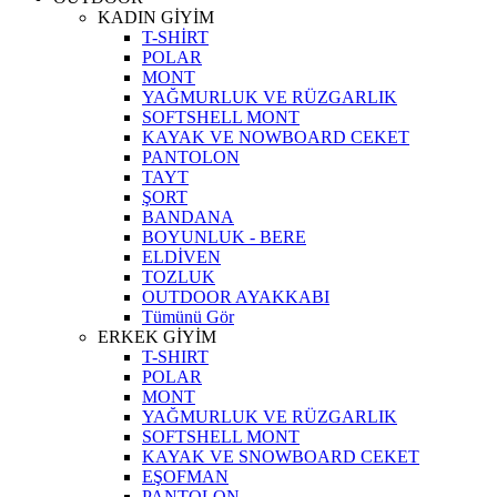
KADIN GİYİM
T-SHİRT
POLAR
MONT
YAĞMURLUK VE RÜZGARLIK
SOFTSHELL MONT
KAYAK VE NOWBOARD CEKET
PANTOLON
TAYT
ŞORT
BANDANA
BOYUNLUK - BERE
ELDİVEN
TOZLUK
OUTDOOR AYAKKABI
Tümünü Gör
ERKEK GİYİM
T-SHIRT
POLAR
MONT
YAĞMURLUK VE RÜZGARLIK
SOFTSHELL MONT
KAYAK VE SNOWBOARD CEKET
EŞOFMAN
PANTOLON