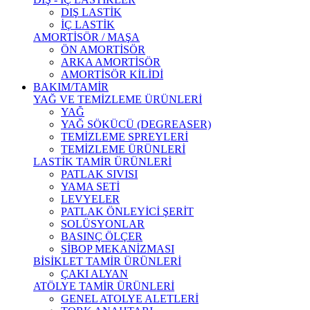
DIŞ LASTİK
İÇ LASTİK
AMORTİSÖR / MAŞA
ÖN AMORTİSÖR
ARKA AMORTİSÖR
AMORTİSÖR KİLİDİ
BAKIM/TAMİR
YAĞ VE TEMİZLEME ÜRÜNLERİ
YAĞ
YAĞ SÖKÜCÜ (DEGREASER)
TEMİZLEME SPREYLERİ
TEMİZLEME ÜRÜNLERİ
LASTİK TAMİR ÜRÜNLERİ
PATLAK SIVISI
YAMA SETİ
LEVYELER
PATLAK ÖNLEYİCİ ŞERİT
SOLÜSYONLAR
BASINÇ ÖLÇER
SİBOP MEKANİZMASI
BİSİKLET TAMİR ÜRÜNLERİ
ÇAKI ALYAN
ATÖLYE TAMİR ÜRÜNLERİ
GENEL ATOLYE ALETLERİ