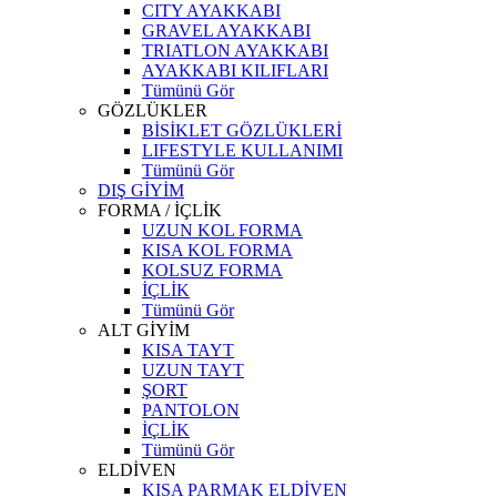
CITY AYAKKABI
GRAVEL AYAKKABI
TRIATLON AYAKKABI
AYAKKABI KILIFLARI
Tümünü Gör
GÖZLÜKLER
BİSİKLET GÖZLÜKLERİ
LIFESTYLE KULLANIMI
Tümünü Gör
DIŞ GİYİM
FORMA / İÇLİK
UZUN KOL FORMA
KISA KOL FORMA
KOLSUZ FORMA
İÇLİK
Tümünü Gör
ALT GİYİM
KISA TAYT
UZUN TAYT
ŞORT
PANTOLON
İÇLİK
Tümünü Gör
ELDİVEN
KISA PARMAK ELDİVEN