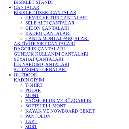
BİSİKLET STANDI
ÇANTALAR
BİSİKLET ÜZERİ ÇANTALAR
HEYBE VE TUR ÇANTALARI
SELE ALTI ÇANTALAR
GİDON ÇANTALARI
KADRO ÇANTALARI
ÇANTA MONTAJ PARÇALARI
AKTİVİTE SIRT ÇANTALARI
DAĞCILIK ÇANTALARI
GÜNLÜK KULLANIM ÇANTALARI
SEYAHAT ÇANTALARI
İLK YARDIM ÇANTALARI
SU TAŞIMA TORBALARI
OUTDOOR
KADIN GİYİM
T-SHİRT
POLAR
MONT
YAĞMURLUK VE RÜZGARLIK
SOFTSHELL MONT
KAYAK VE NOWBOARD CEKET
PANTOLON
TAYT
ŞORT