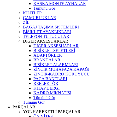
KASKA MONTE AYNALAR
Tümünü Gör
KİLİTLER
ÇAMURLUKLAR
ZİL
BAGAJ TAŞIMA SİSTEMLERİ
BİSİKLET AYAKLIKLARI
TELEFON TUTUCULAR
DİĞER AKSESUARLAR
DİĞER AKSESUARLAR
BİSİKLET SEPETLERİ
ADAPTÖRLER
BRANDALAR
BİSİKLET ALARMLARI
ZİNCİR MUHAFAZA KAPAĞI
ZİNCİR-KADRO KORUYUCU
PAÇA BANTLARI
REFLEKTÖR
KİTAP DERGİ
KADRO MIKNATISI
Tümünü Gör
Tümünü Gör
PARÇALAR
YOL HAREKETLİ PARÇALAR
ÖN VİTES