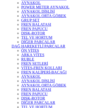
AYNAKOL
POWER METER AYNAKOL
AYNAKOL DİŞLİSİ
AYNAKOL ORTA GÖBEK
GRUP SET
FREN BALATASI
FREN PAPUCU
DISK-ROTOR
TEL VE HORTUM
DİĞER PARÇALAR
DAĞ HAREKETLİ PARÇALAR
ÖN VİTES
ARKA VİTES
RUBLE
FREN SETLERİ
VİTES-FREN KOLLARI
FREN KALİPERİ-BACAĞI
AYNAKOL
AYNAKOL DİŞLİSİ
AYNAKOL ORTA GÖBEK
FREN BALATASI
FREN PAPUCU
DISK-ROTOR
DİĞER PARÇALAR
TEL VE HORTUM