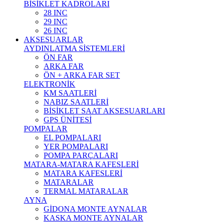
BİSİKLET KADROLARI
28 INC
29 INC
26 INC
AKSESUARLAR
AYDINLATMA SİSTEMLERİ
ÖN FAR
ARKA FAR
ÖN + ARKA FAR SET
ELEKTRONİK
KM SAATLERİ
NABIZ SAATLERİ
BİSİKLET SAAT AKSESUARLARI
GPS ÜNİTESİ
POMPALAR
EL POMPALARI
YER POMPALARI
POMPA PARÇALARI
MATARA-MATARA KAFESLERİ
MATARA KAFESLERİ
MATARALAR
TERMAL MATARALAR
AYNA
GİDONA MONTE AYNALAR
KASKA MONTE AYNALAR