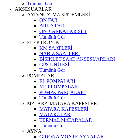
Tümünü Gör
AKSESUARLAR
AYDINLATMA SİSTEMLERİ
ÖN FAR
ARKA FAR
ÖN + ARKA FAR SET
Tümünü Gör
ELEKTRONİK
KM SAATLERİ
NABIZ SAATLERİ
BİSİKLET SAAT AKSESUARLARI
GPS ÜNİTESİ
Tümünü Gör
POMPALAR
EL POMPALARI
YER POMPALARI
POMPA PARÇALARI
Tümünü Gör
MATARA-MATARA KAFESLERİ
MATARA KAFESLERİ
MATARALAR
TERMAL MATARALAR
Tümünü Gör
AYNA
GİDONA MONTE AYNALAR