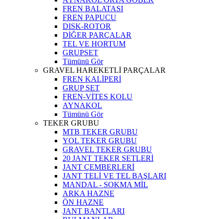
FREN BALATASI
FREN PAPUCU
DISK-ROTOR
DİĞER PARÇALAR
TEL VE HORTUM
GRUPSET
Tümünü Gör
GRAVEL HAREKETLİ PARÇALAR
FREN KALİPERİ
GRUP SET
FREN-VİTES KOLU
AYNAKOL
Tümünü Gör
TEKER GRUBU
MTB TEKER GRUBU
YOL TEKER GRUBU
GRAVEL TEKER GRUBU
20 JANT TEKER SETLERİ
JANT ÇEMBERLERİ
JANT TELİ VE TEL BAŞLARI
MANDAL - SOKMA MİL
ARKA HAZNE
ÖN HAZNE
JANT BANTLARI